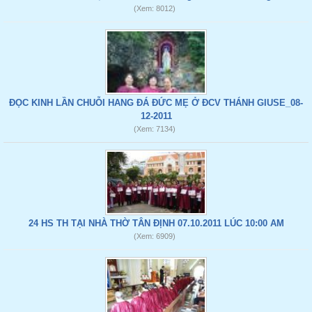
(Xem: 8012)
ĐỌC KINH LẦN CHUỖI HANG ĐÁ ĐỨC MẸ Ở ĐCV THÁNH GIUSE_08-
12-2011
(Xem: 7134)
24 HS TH TẠI NHÀ THỜ TÂN ĐỊNH 07.10.2011 LÚC 10:00 AM
(Xem: 6909)