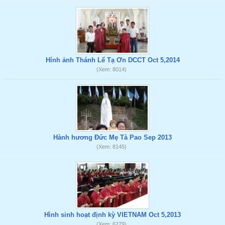
Hính ảnh Thánh Lể Tạ Ơn DCCT Oct 5,2014
(Xem: 8014)
Hành hương Đức Mẹ Tà Pao Sep 2013
(Xem: 8145)
Hình sinh hoạt định kỳ VIETNAM Oct 5,2013
(Xem: 6279)