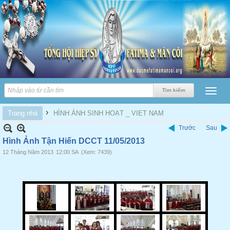
›
Trang nhà
HÌNH ẢNH SINH HOẠT _ VIET NAM
Trước
Sau
Hình Ảnh Tận Hiến DCCT 11/05/2013
12 Tháng Năm 2013
12:00 SA
(Xem: 7439)