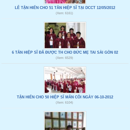
LỄ TẬN HIẾN CHO 51 TÂN HIỆP SĨ TẠI DCCT 12/05/2012
(Xem: 6161)
6 TÂN HIỆP SĨ ĐÃ ĐƯỢC TH CHO ĐỨC MẸ TAI SÀI GÒN 02
(Xem: 6529)
TẬN HIẾN CHO 50 HIỆP SĨ MÂN CÔI NGÀY 06-10-2012
(Xem: 6104)