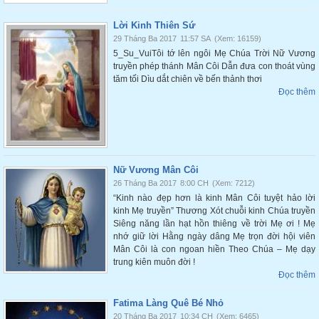
Lời Kinh Thiên Sứ
29 Tháng Ba 2017
11:57 SA
(Xem: 16159)
5_Su_VuiTôi tớ lên ngôi Mẹ Chúa Trời Nữ Vương
truyền phép thánh Mân Côi Dẫn đưa con thoát vùng
tăm tối Dìu dắt chiên về bến thảnh thơi
Đọc thêm
Nữ Vương Mân Côi
26 Tháng Ba 2017
8:00 CH
(Xem: 7212)
“Kinh nào đẹp hơn là kinh Mân Côi tuyệt hảo lời
kinh Mẹ truyền” Thương Xót chuỗi kinh Chúa truyền
Siêng năng lần hạt hồn thiêng về trời Mẹ ơi ! Mẹ
nhớ giữ lời Hằng ngày dâng Mẹ trọn đời hội viên
Mân Côi là con ngoan hiền Theo Chúa – Mẹ dạy
trung kiên muôn đời !
Đọc thêm
Fatima Làng Quê Bé Nhỏ
20 Tháng Ba 2017
10:34 CH
(Xem: 6465)