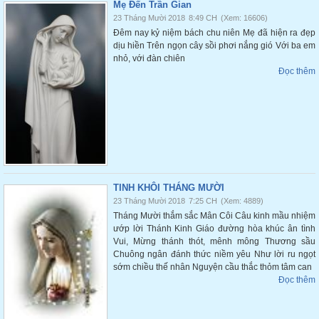
Mẹ Đến Trần Gian
23 Tháng Mười 2018
8:49 CH
(Xem: 16606)
Đêm nay kỷ niệm bách chu niên Mẹ đã hiện ra đẹp
dịu hiền Trên ngọn cây sồi phơi nắng gió Với ba em
nhỏ, với đàn chiên
Đọc thêm
TINH KHÔI THÁNG MƯỜI
23 Tháng Mười 2018
7:25 CH
(Xem: 4889)
Tháng Mười thắm sắc Mân Côi Câu kinh mầu nhiệm
ướp lời Thánh Kinh Giáo đường hòa khúc ân tình
Vui, Mừng thánh thót, mênh mông Thương sầu
Chuông ngân đánh thức niềm yêu Như lời ru ngọt
sớm chiều thế nhân Nguyện cầu thắc thỏm tâm can
Đọc thêm