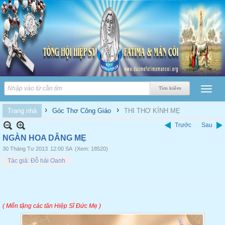
›
›
Trang nhà
Góc Thơ Công Giáo
THI THƠ KÍNH MẸ
Trước
Sau
NGÀN HOA DÂNG MẸ
30 Tháng Tư 2013
12:00 SA
(Xem: 18520)
Tác giả: Đỗ hải Oanh
( Mến tặng các tân Hiệp Sĩ Đức Mẹ
)