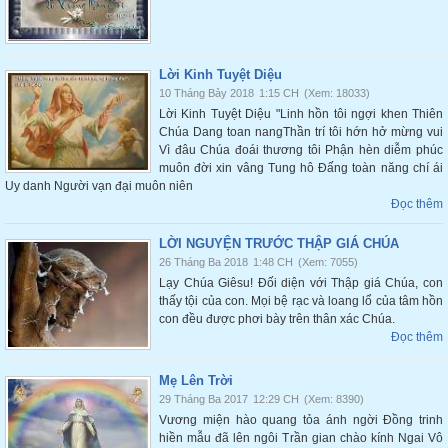
Lời Kinh Tuyệt Diệu
10 Tháng Bảy 2018
1:15 CH
(Xem: 18033)
Lời Kinh Tuyệt Diệu "Linh hồn tôi ngợi khen Thiên
Chúa Dang toan nangThần trí tôi hớn hở mừng vui
Vì đâu Chúa đoái thương tôi Phận hèn diễm phúc
muôn đời xin vâng Tung hô Đấng toàn năng chí ái
Uy danh Người vạn đại muôn niên
Đọc thêm
LỜI NGUYỆN TRƯỚC THẬP GIÁ CHÚA
26 Tháng Ba 2018
1:48 CH
(Xem: 7055)
Lạy Chúa Giêsu! Đối diện với Thập giá Chúa, con
thấy tội của con. Mọi bệ rạc và loang lổ của tâm hồn
con đều được phơi bày trên thân xác Chúa.
Đọc thêm
Mẹ Lên Trời
29 Tháng Ba 2017
12:29 CH
(Xem: 8390)
Vương miện hào quang tỏa ánh ngời Đồng trinh
hiền mẫu đã lên ngôi Trần gian chào kính Ngai Vô