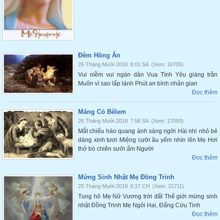
Đêm Hồng Ân
26 Tháng Mười 2018
8:01 SA
(Xem: 16705)
Vui niềm vui ngàn dân Vua Tình Yêu giáng trần
Muôn vì sao lấp lánh Phút an bình nhân gian
Đọc thêm
Máng Cỏ Bêlem
26 Tháng Mười 2018
7:58 SA
(Xem: 17093)
Mắt chiếu hào quang ánh sáng ngời Hài nhi nhỏ bé
dáng xinh tươi Miệng cười âu yếm nhìn lên Mẹ Hơi
thở bò chiên sưởi ấm Người
Đọc thêm
Mừng Sinh Nhật Mẹ Đồng Trinh
25 Tháng Mười 2018
8:37 CH
(Xem: 15711)
Tung hô Mẹ Nữ Vương trời đất Thế giới mừng sinh
nhật Đồng Trinh Mẹ Ngôi Hai, Đấng Cứu Tinh
Đọc thêm