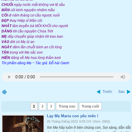
CHUỖi
ngày nước mắt không vơi lệ sầu
MÂN
côi kinh nguyện nhiệm mầu
CÔI
đi năm tháng cơ cầu ngược xuôi
ĐẸP
thay Hiệp sĩ Mân côi
NHẤT
tâm truyền bá MÔI KHÔI cho người
DÂNG
lời cầu nguyện Chúa Trời
MẸ
đây chuyển giúp nhậm lời trao ban
VÀO
đời có Mẹ ủi an
NGÀY
đêm lần chuỗi bình an cõi lòng
TẬN
trung với Mẹ sắc son
HIẾN
dâng về Mẹ hoa lòng thắm tươi
Thi phẩm dâng Mẹ
~ Tác giả: Đỗ hải Oanh
Trước
Sau
1
2
3
Trang sau
Trang cuối
Lạy Mẹ Maria con yêu mến !
25 Tháng Giêng 2023
6:55 CH
(Xem: 2062)
Xin Mẹ hãy luôn ở bên chúng con, Soi sáng, dẫn dắt