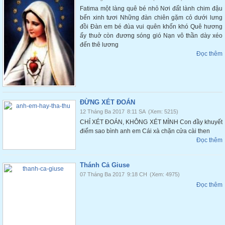
Fatima một làng quê bé nhỏ Nơi đất lành chim đậu
bến xinh tươi Những đàn chiên gặm cỏ dưới lưng
đồi Đàn em bé đùa vui quên khốn khó Quê hương
ấy thuở còn đương sóng gió Nạn vô thần dày xéo
đến thê lương
Đọc thêm
ĐỪNG XÉT ĐOÁN
12 Tháng Ba 2017
8:11 SA
(Xem: 5215)
CHỈ XÉT ĐOÁN, KHÔNG XÉT MÌNH Con đầy khuyết
điểm sao bình anh em Cái xà chặn cửa cài then
Đọc thêm
Thánh Cả Giuse
07 Tháng Ba 2017
9:18 CH
(Xem: 4975)
Đọc thêm