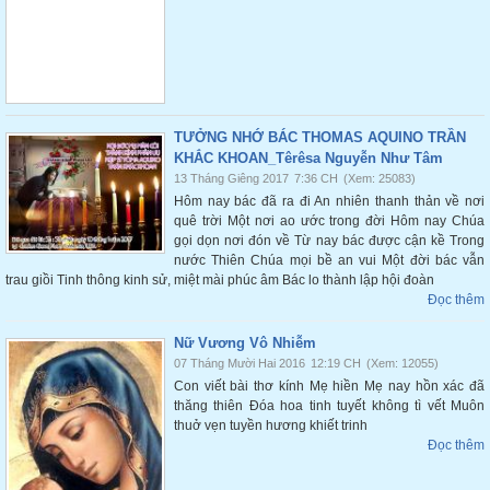
TƯỞNG NHỚ BÁC THOMAS AQUINO TRẦN
KHẮC KHOAN_Têrêsa Nguyễn Như Tâm
13 Tháng Giêng 2017
7:36 CH
(Xem: 25083)
Hôm nay bác đã ra đi An nhiên thanh thản về nơi
quê trời Một nơi ao ước trong đời Hôm nay Chúa
gọi dọn nơi đón về Từ nay bác được cận kề Trong
nước Thiên Chúa mọi bề an vui Một đời bác vẫn
trau giồi Tinh thông kinh sử, miệt mài phúc âm Bác lo thành lập hội đoàn
Đọc thêm
Nữ Vương Vô Nhiễm
07 Tháng Mười Hai 2016
12:19 CH
(Xem: 12055)
Con viết bài thơ kính Mẹ hiền Mẹ nay hồn xác đã
thăng thiên Đóa hoa tinh tuyết không tì vết Muôn
thuở vẹn tuyền hương khiết trinh
Đọc thêm