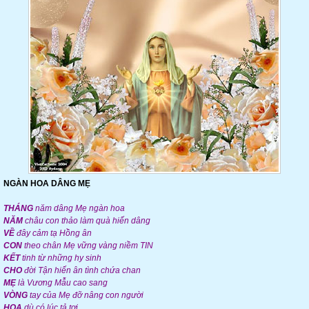
NGÀN HOA DÂNG MẸ
THÁNG
năm dâng Mẹ ngàn hoa
NĂM
châu con thảo làm quà hiến dâng
VỀ
đây cảm tạ Hồng ân
CON
theo chân Mẹ vững vàng niềm TIN
KẾT
tinh từ những hy sinh
CHO
đời Tận hiến ân tình chứa chan
MẸ
là Vương Mẫu cao sang
VÒNG
tay của Mẹ đỡ nâng con người
HOA
dù có lúc tả tơi