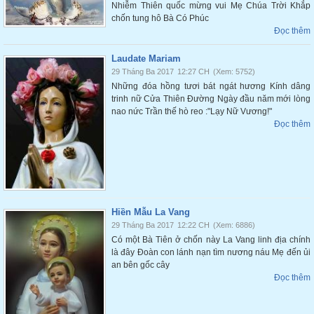
Nhiễm Thiên quốc mừng vui Mẹ Chúa Trời Khắp
chốn tung hô Bà Có Phúc
Đọc thêm
Laudate Mariam
29 Tháng Ba 2017
12:27 CH
(Xem: 5752)
Những đóa hồng tươi bát ngát hương Kính dâng
trinh nữ Cửa Thiên Đường Ngày đầu năm mới lòng
nao nức Trần thế hò reo :"Lạy Nữ Vương!"
Đọc thêm
Hiền Mẫu La Vang
29 Tháng Ba 2017
12:22 CH
(Xem: 6886)
Có một Bà Tiên ở chốn này La Vang linh địa chính
là đây Đoàn con lánh nạn tìm nương náu Mẹ đến ủi
an bên gốc cây
Đọc thêm