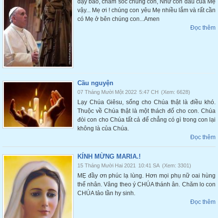
dạy bảo, chăm sóc chúng con, Như con dấu của Mẹ
vậy... Mẹ ơi ! chúng con yêu Mẹ nhiều lắm và rất cần
có Mẹ ở bên chúng con...Amen
Đọc thêm
Cầu nguyện
07 Tháng Mười Một 2022
5:47 CH
(Xem: 6628)
Lạy Chúa Giêsu, sống cho Chúa thật là điều khó.
Thuộc về Chúa thật là một thách đố cho con. Chúa
đòi con cho Chúa tất cả để chẳng có gì trong con lại
không là của Chúa.
Đọc thêm
KÍNH MỪNG MARIA.!
15 Tháng Mười Hai 2021
10:41 SA
(Xem: 3301)
MẸ đầy ơn phúc lạ lùng. Hơn mọi phụ nữ oai hùng
thế nhân. Vâng theo ý CHÚA thánh ân. Chăm lo con
CHÚA tảo tần hy sinh.
Đọc thêm