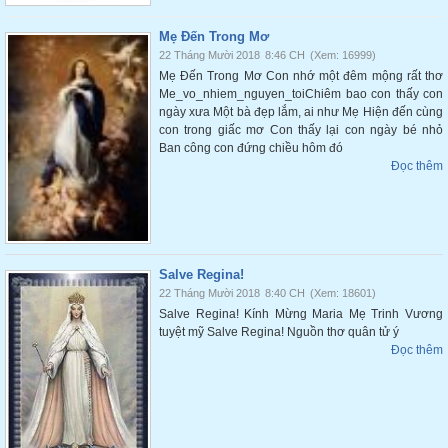
Mẹ Đến Trong Mơ
22 Tháng Mười 2018
8:46 CH
(Xem: 16999)
Mẹ Đến Trong Mơ Con nhớ một đêm mộng rất thơ
Me_vo_nhiem_nguyen_toiChiêm bao con thấy con
ngày xưa Một bà đẹp lắm, ai như Mẹ Hiện đến cùng
con trong giấc mơ Con thấy lại con ngày bé nhỏ
Ban công con đứng chiều hôm đó
Đọc thêm
Salve Regina!
22 Tháng Mười 2018
8:40 CH
(Xem: 18601)
Salve Regina! Kính Mừng Maria Mẹ Trinh Vương
tuyệt mỹ Salve Regina! Nguồn thơ quân tử ý
Đọc thêm