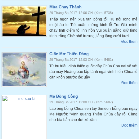
Mùa Chay Thánh
29 Tháng Ba 2017
12:06 CH
(Xem: 5738)
Thắp ngọn nến xua tan bóng tối Ru nỗi lòng mê
muội âu lo Tiết xuân mừng kính lễ Tro Giữ mình
chay tịnh điểm tô linh hồn Vui xuân gắng giữ lòng
trinh trắng Chớ phô trương, lẳng lặng cười tươi
Đọc thêm
Giấc Mơ Thiên Đàng
29 Tháng Ba 2017
12:03 CH
(Xem: 5481)
Tứ trụ triều đình thiên quốc đây Chúa Cha oai vệ với
râu mày Hoàng bào lấp lánh ngai vinh hiển Chúa tể
càn khôn phước lộc đầy
Đọc thêm
Mẹ Đồng Công
29 Tháng Ba 2017
12:00 CH
(Xem: 5607)
Lão ông bồng Chúa trên tay Simêon bỗng bảo ngay
Mẹ Người: "Vinh quang Thiên Chúa đây rồi Cùng
như bia bắn cho đời xỏ xâm
Đọc thêm