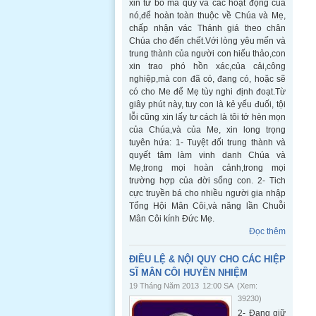
xin từ bỏ ma qủy và các hoạt động của
nó,để hoàn toàn thuộc về Chúa và Mẹ,
chấp nhận vác Thánh giá theo chân
Chúa cho đến chết.Với lòng yêu mến và
trung thành của người con hiếu thảo,con
xin trao phó hồn xác,của cải,công
nghiệp,mà con đã có, đang có, hoặc sẽ
có cho Me để Mẹ tùy nghi định đoạt.Từ
giây phút này, tuy con là kẻ yếu đuối, tội
lỗi cũng xin lấy tư cách là tôi tớ hèn mọn
của Chúa,và của Me, xin long trọng
tuyên hứa: 1- Tuyệt đối trung thành và
quyết tâm làm vinh danh Chúa và
Mẹ,trong mọi hoàn cảnh,trong mọi
trường hợp của đời sống con. 2- Tich
cực truyền bá cho nhiều người gia nhập
Tổng Hội Mân Côi,và năng lần Chuỗi
Mân Côi kính Đức Mẹ.
Đọc thêm
ĐIỀU LỆ & NỘI QUY CHO CÁC HIỆP
SĨ MÂN CÔI HUYỀN NHIỆM
19 Tháng Năm 2013
12:00 SA
(Xem:
39230)
2- Đang giữ