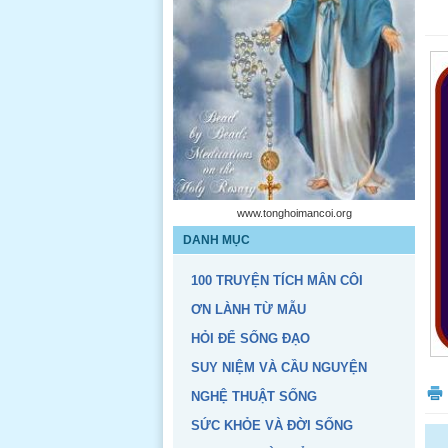
www.tonghoimancoi.org
DANH MỤC
100 TRUYỆN TÍCH MÂN CÔI
ƠN LÀNH TỪ MẪU
HỎI ĐỂ SỐNG ĐẠO
SUY NIỆM VÀ CẦU NGUYỆN
NGHỆ THUẬT SỐNG
SỨC KHỎE VÀ ĐỜI SỐNG