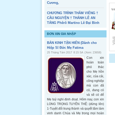
Cương,
CHƯƠNG TRÌNH THĂM VIẾNG †
CẦU NGUYỆN † THÁNH LỄ AN
TÁNG Phêrô Martino Lê Đại Bỉnh
ĐƠN XIN GIA NHẬP
BẢN KINH TẬN HIẾN (Dành cho
Hiệp Sĩ Đức Mẹ Fatima
25 Tháng Tám 2017
8:15 SA
(Xem: 23658)
Con xin
hoàn toàn
phó thác
cho Mẹ hồn
xác, của cải,
công nghiệp
mà con đã
có, đang có
và sẽ có để
Mẹ tuỳ nghi định đoạt. Hôm nay, con xin
LONG TRỌNG TUYÊN THỆ: (đứng lên)
1-Tuyệt đối trung thành và quyết tâm làm
vinh danh Chúa và Mẹ trong mọi hoàn