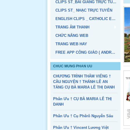
CLIPS ST_BÀI GIẢNG TRỰC TUYẾN
CLIPS ST_ NHẠC TRỰC TUYẾN
ENGLISH CLIPS _ CATHOLIC EDUCATION
TRANG ÂM THANH
CHỨC NĂNG WEB
TRANG WEB HAY
FREE APP CÔNG GIÁO ( ANDROID, IOS)
CHUC MUNG PHAN UU
CHƯƠNG TRÌNH THĂM VIẾNG †
CẦU NGUYỆN † THÁNH LỄ AN
TÁNG CỤ BÀ MARIA LÊ THỊ DANH
Phân Ưu † CỤ BÀ MARIA LÊ THỊ
DANH
Phân Ưu † Cụ Phêrô Nguyễn Sáu
Phân Ưu † Vincent Lương Việt