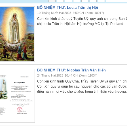
BỔ NHIỆM THƯ: Lucia Trần thị Hội
10 Tháng Mười Hai 2023
4:50 CH
(Xem: 10017)
Con xin kính chào quý Tuyên Uý, quý anh chị trong Ba
chị Lucia Trần thị Hội làm Hội trưởng MC tại Tp Portland.
BỔ NHIỆM THƯ: Nicolas Trần Văn Hiến
24 Tháng Hai 2023
10:44 CH
(Xem: 11034)
Con xin kính trình Quý Cha, Thầy Tuyên Uý và quý anh c
Côi. Xin quý vị giúp lời cầu nguyện cho các cố vấn đượ
điều hành mọi việc cho tốt đẹp trong tinh thân yêu thương