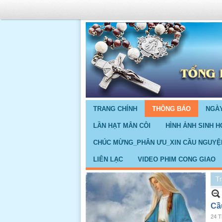
TRANG CHÍNH
THÔNG BÁO
NGÀY
LẦN HẠT MÂN CÔI
HÌNH ẢNH SINH H
CHÚC MỪNG_PHÂN ƯU_XIN CẦU NGUYỆ
LIÊN LẠC
VIDEO PHIM CONG GIAO
Tr
Cầ
24 T