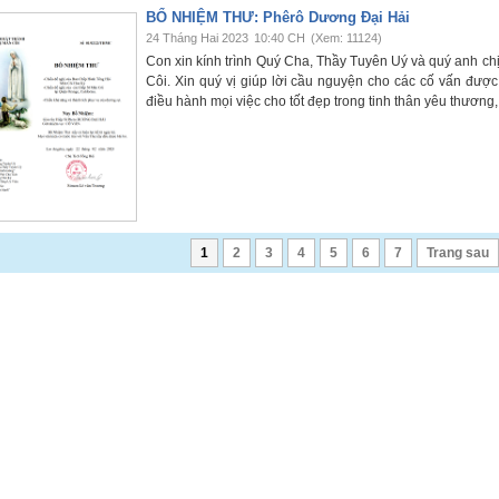
BỔ NHIỆM THƯ: Phêrô Dương Đại Hải
24 Tháng Hai 2023
10:40 CH
(Xem: 11124)
Con xin kính trình Quý Cha, Thầy Tuyên Uý và quý anh c
Côi. Xin quý vị giúp lời cầu nguyện cho các cố vấn đượ
điều hành mọi việc cho tốt đẹp trong tinh thân yêu thương
1
2
3
4
5
6
7
Trang sau