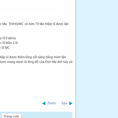
ức Mẹ. TH/HS/MC có hơn 70 tân Hiệp sĩ được tận
p Sĩ Fatima
ệp Sĩ Mân Côi
p Sĩ MC
Hiệp sĩ được thêm lòng sốt săng dâng mình tận
được mang danh là tông đồ của Đức Mẹ đời này và
Trước
Sau
Trang cuối