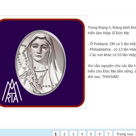
Trong tháng 5, tháng kính Đ
hiến làm Hiệp Sĩ Đức Mẹ:
- Ở Portland, OR có 5 tân Hiệ
- Philadelphia , có 13 tận Hi
- Các nơi khác có 53 tân Hiệ
Xin cầu nguyện cho các tân 
hiến cho Đức Mẹ bền vững, 
đời sau. TH/HS/MC
1
2
3
4
5
6
7
Trang sau