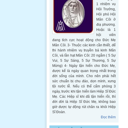
1 nhiệm vụ
Hội Trưởng,
Hội phó Hội
Mân Côi ở
điạ phương.
Hoặc là 1
hội viên
đang tích cực hoạt động cho Đức Mẹ
Mân Côi. 3- Thuộc các kinh cần thiết, để
thi hành nhiệm vụ truyền bá kinh Mân
Côi, và lần hạt Mân Côi: 20 ngắm ( 5 Sự
Vui, 5 Sự Sáng, 5 Sự Thương, 5 Sự
Mừng) 4- Ngày tận hiến cho Đức Mẹ,
được kể là ngày quan trọng nhất trong
đời sống của mình. Cho nên phải hết
sức chuẩn bị chu đáo, dọn mình, xưng
tội rước lễ. Nếu có thể cấm phòng 3
ngày, trước khi tận hiến làm Hiệp Sĩ Đức
Mẹ. Các Hiệp sĩ khi đã tận hiến rồi, thì
đời đời là Hiệp Sĩ Đức Mẹ, không bao
giờ được tự động rút chân ra khỏi Hiệp
Sĩ Đoàn.
Đọc thêm