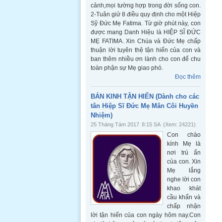
cảnh,mọi tường hợp trong đời sống con.
2-Tuân giử 8 điều quy định cho một Hiệp
Sỹ Đức Mẹ Fatima. Từ giờ phút này, con
được mang Danh Hiệu là HIỆP SĨ ĐỨC
MẸ FATIMA. Xin Chúa và Đức Mẹ chấp
thuận lời tuyên thệ tận hiến của con và
ban thêm nhiều ơn lành cho con để chu
toàn phận sự Mẹ giao phó.
Đọc thêm
BẢN KINH TẬN HIẾN (Dành cho các
tân Hiệp Sĩ Đức Mẹ Mân Côi Huyền
Nhiệm)
25 Tháng Tám 2017
8:15 SA
(Xem: 24221)
Con chào
kính Mẹ là
nơi trú ẩn
của con. Xin
Mẹ lắng
nghe lời con
khao khát
cầu khẩn và
chấp nhận
lời tận hiến của con ngày hôm nay.Con