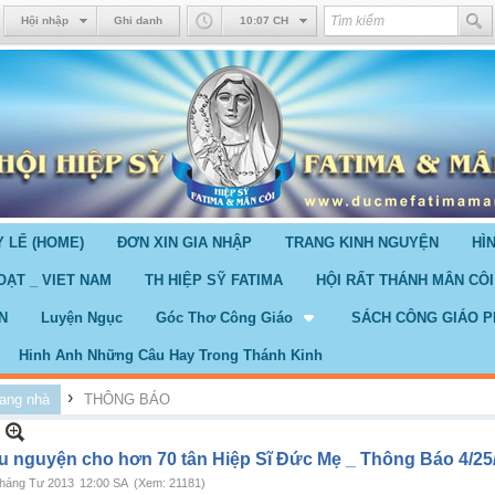
Hội nhập
Ghi danh
10:07 CH
 LỂ (HOME)
ĐƠN XIN GIA NHẬP
TRANG KINH NGUYỆN
HÌ
OẠT _ VIET NAM
TH HIỆP SỸ FATIMA
HỘI RẤT THÁNH MÂN CÔI
N
Luyện Ngục
Góc Thơ Công Giáo
SÁCH CÔNG GIÁO P
Hinh Anh Những Câu Hay Trong Thánh Kinh
›
ang nhà
THÔNG BÁO
u nguyện cho hơn 70 tân Hiệp Sĩ Đức Mẹ _ Thông Báo 4/25
háng Tư 2013
12:00 SA
(Xem: 21181)