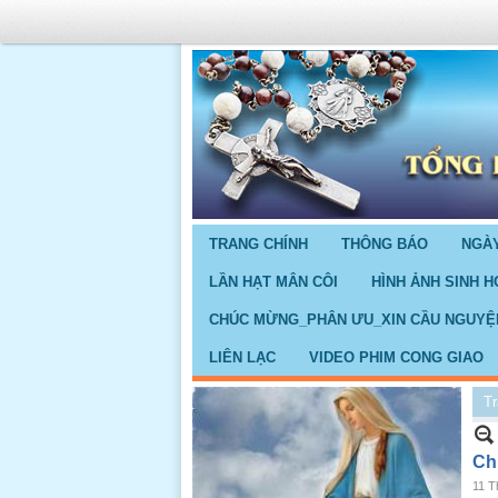
TRANG CHÍNH
THÔNG BÁO
NGÀY
LẦN HẠT MÂN CÔI
HÌNH ẢNH SINH H
CHÚC MỪNG_PHÂN ƯU_XIN CẦU NGUYỆ
LIÊN LẠC
VIDEO PHIM CONG GIAO
Tr
Ch
11 T