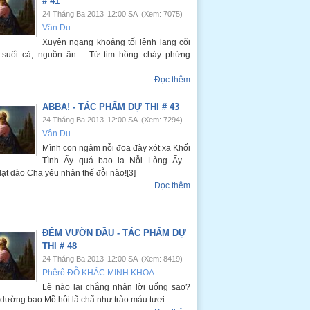
# 41
24 Tháng Ba 2013
12:00 SA
(Xem: 7075)
Vân Du
Xuyên ngang khoảng tối lênh lang cõi
g suối cả, nguồn ân… Từ tim hồng cháy phừng
Đọc thêm
ABBA! - TÁC PHẨM DỰ THI # 43
24 Tháng Ba 2013
12:00 SA
(Xem: 7294)
Vân Du
Mình con ngậm nỗi đoạ đày xót xa Khối
Tình Ấy quá bao la Nỗi Lòng Ấy…
dạt dào Cha yêu nhân thế đỗi nào![3]
Đọc thêm
ĐÊM VƯỜN DẦU - TÁC PHẨM DỰ
THI # 48
24 Tháng Ba 2013
12:00 SA
(Xem: 8419)
Phêrô ĐỖ KHẮC MINH KHOA
Lẽ nào lại chẳng nhận lời uống sao?
dường bao Mồ hôi lã chã như trào máu tươi.