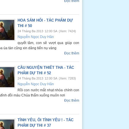
Đọc thêm
HOA SÁM HỐI - TÁC PHẨM DỰ
THI # 50
24 Tháng Ba 2013
12:00 SA
(Xem: 7424)
Nguyễn Ngọc Duy Hân
quyết tâm, con sẽ vượt qua giúp con
a úa tàn cũng xin dâng tiến nụ vàng
Đọc thêm
CẦU NGUYỆN THIẾT THA - TÁC
PHẨM DỰ THI # 52
24 Tháng Ba 2013
12:00 SA
(Xem: 7283)
Nguyễn Ngọc Duy Hân
Rồi con nước mắt nhạt nhòa chính con
a đỉnh đồi máu Chúa thấm xuống muôn nơi
Đọc thêm
TÌNH YÊU, ÔI TÌNH YÊU ! - TÁC
PHẨM DỰ THI # 37