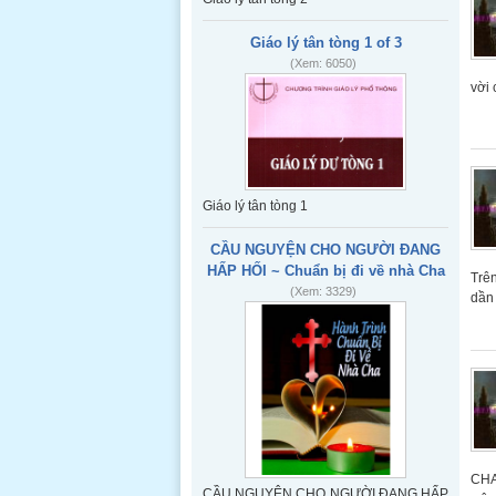
Bảy đầu
tháng liên
Giáo lý tân tòng 1 of 3
tiếp, có ý
(Xem: 6050)
ĐỀN TẠ TRÁI TIM MẸ. (Đức Mẹ phán với
vời 
Lucia 10.12.1925)
Đọc thêm
ÁO CHOÀNG HIỆP SĨ
Áo choàng
Hiệp sĩ là 1
Giáo lý tân tòng 1
loại áo đặc
biệt, không
CẦU NGUYỆN CHO NGƯỜI ĐANG
phải là áo
HẤP HỐI ~ Chuẩn bị đi về nhà Cha
Trê
dòng của
(Xem: 3329)
dần
các tu viện,
mà là 1 loại áo dành cho các Hội đoàn,
Tổng Đoàn , có lời tuyên thệ tận hiến
cho Chúa hoặc cho Dức Me, để thực thi
1 công tác gì đặc biệt cho Giao Hội. Thí
du : Opus Dei, Hiệp sĩ Columbus, Hiệp sĩ
Trái Tim Chúa Giêsu, Hiệp sĩ Trái Tim Vô
nhiễm của Thánh Maximiliano Kolbe,
Hiệp sĩ Đức Me Fatima. Các Hội đoàn
này, thường khi gia nhập, thì đều bắt
CHA
CẦU NGUYỆN CHO NGƯỜI ĐANG HẤP