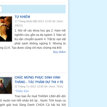
TỰ KHIÊM
17 Tháng Mười Một 2013
12:00 SA
(Xem:
23572)
1. Nói về các khoa học gia 2. Ham mê
nghiên cứu gần xa đa ngành 3. Nào vũ
trụ vận chuyển quanh 4. Trật tự vạ̣n vật
phát sanh không ngừng 5. Nhưng bị
ng (1) 6. Tạo được cũng chỉ mực chừng mà thôi
Đọc thêm
CHÚC MỪNG PHỤC SINH VINH
THẮNG - TÁC PHẨM DỰ THI # 55
11 Tháng Tư 2013
12:00 SA
(Xem: 7910)
*Thiên Kim
Trao ban Ân Hụê THÁNH LINH đổi đời
 muôn nơi Hối nhân trở lại , Nước Trời hoan ca
 giới giải hoà Sáng Danh CHÚA Cả hải hà Xót