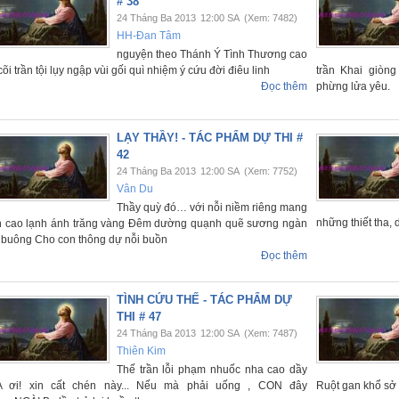
# 38
24 Tháng Ba 2013
12:00 SA
(Xem: 7482)
HH-Đan Tâm
nguyện theo Thánh Ý Tình Thương cao
cõi trần tội lụy ngập vùi gối quì nhiệm ý cứu đời điêu linh
trần Khai giòn
Đọc thêm
phừng lửa yêu.
LẠY THẦY! - TÁC PHẨM DỰ THI #
42
24 Tháng Ba 2013
12:00 SA
(Xem: 7752)
Vân Du
Thầy quỳ đó… với nỗi niềm riêng mang
những thiết tha, 
n cao lạnh ánh trăng vàng Đêm dường quạnh quẽ sương ngàn
 buông Cho con thông dự nỗi buồn
Đọc thêm
TÌNH CỨU THẾ - TÁC PHẨM DỰ
THI # 47
24 Tháng Ba 2013
12:00 SA
(Xem: 7487)
Thiên Kim
Thế trần lỗi phạm nhuốc nha cao dầy
 ơi! xin cất chén này... Nếu mà phải uống , CON đây
Ruột gan khổ sở 