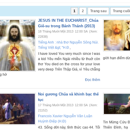
1
2
Trang sau
Trang cuối
JESUS IN THE EUCHARIST_Chúa
Giê-su trong Bánh Thánh (2013)
18 Tháng Mười Một 2013
12:00 SA
(Xem:
22838)
Tiếng Anh : nhà thơ Nguyễn Sông Núi.
Tiếng Việt &gt; "H.Đ
,
I have loved You very much since I was
giới hạn điểm dừ
a kid Yêu mến Ngài nhiều từ thuở còn
thơ You died on the cross for your love
very deep Trên Thập Giá, vì Yêu chẵng
g hờ
Đọc thêm
Noi gương Chúa và khinh bạc thế
tục
17 Tháng Mười Một 2013
12:00 SA
(Xem:
21152)
Francois Xavier Nguyễn Văn Luận
Huỳnh Điệp (H.Đ)
Tin Mừng Cứu Độ
43. Sống đời này, tỉnh thức cao 44. Tối
Thiên Đình, hạ