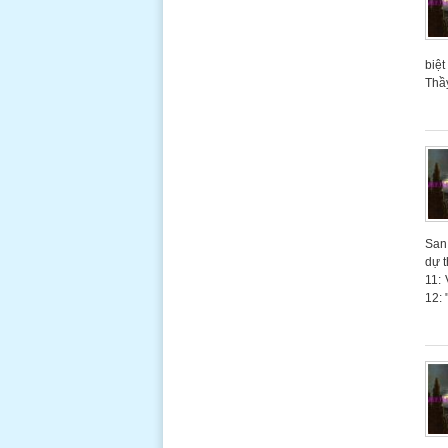
HIỆP SĨ
ĐỨC MẸ
FATIMA
Tele: (213)
biệ
482-9695 -
Thầy
Email: thomasftm@hotmail.com LM
Tuyên Úy: Philip Phan Hân (NY) - Chủ
Tịch TH: Thomas Trần Khắc Khoan (LA)
***********************************************
Hiệp Sĩ LUCA NGUYỄN VĂN HY Ủy viên
ban Chấp Hành Tổng Hội Hiệp Sĩ Đức
Mẹ Fatima
Đọc thêm
San 
Hiệp Sĩ Luca Nguyễn Văn Hy - Sứ
dự t
Vụ Văn Thư
11:
TỔNG HỘI
12:
HIỆP SĨ
ĐỨC MẸ
FATIMA
Tele: (213)
482-9695 -
Email: thomasftm@hotmail.com LM
Tuyên Úy: Philip Phan Hân (NY) - Chủ
Tịch TH: Thomas Trần Khắc Khoan (LA)