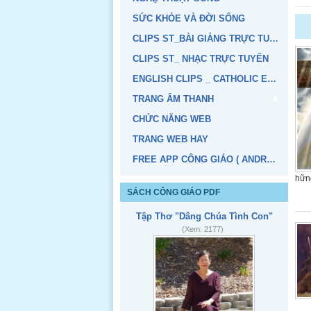
SỨC KHỎE VÀ ĐỜI SỐNG
CLIPS ST_BÀI GIẢNG TRỰC TUYẾN
Chuỗi hạt Mân Côi với Chương
CLIPS ST_ NHẠC TRỰC TUYẾN
trình thực hiện 3 Mệnh lệnh Fatima
1- Ăn năn
ENGLISH CLIPS _ CATHOLIC EDUCATION
tội cải thiện
TRANG ÂM THANH
đời sống 2-
Tôn sùng
CHỨC NĂNG WEB
Trái Tim vẹn
TRANG WEB HAY
sạch Đức
Mẹ 3- Lần
FREE APP CÔNG GIÁO ( ANDROID, IOS)
hạt Mân
Côi.
hữn
Đọc thêm
SÁCH CÔNG GIÁO PDF
Tập Thơ "Dâng Chúa Tình Con"
(Xem: 2177)
Bức Ảnh "Thánh Gia"
Ngắm nhìn
bức ảnh này
đem lại cho