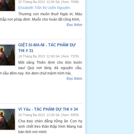
22 Tháng Ba 2013
12:00 SA
(Xem: 7048)
Elizabeth Trần thị Uyển Nguyện.
Thương con muôn thuở Ngài ơi, Máu
ắp nơi pháp đình. Muốn cho hoàn tất công trình,
Đọc thêm
GIỆT-SI-MA-NI - TÁC PHẨM DỰ
THI # 31
18 Tháng Ba 2013
12:00 SA
(Xem: 7376)
Một vâng Thiên lệnh cho tròn trước
sau! Quỳ nơi tảng đá nguyện cầu,
i sầu đêm nay. Xin đem chút mảnh hình hài,
Đọc thêm
Vì Yêu - TÁC PHẨM DỰ THI # 34
16 Tháng Ba 2013
12:00 SA
(Xem: 6959)
Cha trao chén đắng hồng ân Con hy
sinh chết treo thân thập hình Mang hai
bản tính nơi mình