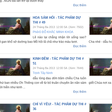
g...NGÀI Ba lần trở lại buồn thay
Đọc thêm
HOA SÁM HỐI - TÁC PHẨM DỰ
THI # 49
24 Tháng Ba 2013
12:00 SA
(Xem: 7502)
Phêrô ĐỖ KHẮC MINH KHOA
Lẽ nào lại chẳng nhận lời uống sao?
t gan khổ sở dường bao Mồ hôi lã chã như trào máu tươi.
Cha nhé - dẫu ho
Đọc thêm
KINH ĐÊM - TÁC PHẨM DỰ THI #
51
24 Tháng Ba 2013
12:00 SA
(Xem: 7644)
Trịnh Tây Ninh
dẫu lòng đau đớn trăm chiều Cha luôn
thứ ban nhiều Ơn Thiêng con về từ bỏ truân chuyên ăn năn sám
giết Chúa nơi x
lời hiền như kinh ...
Đọc thêm
CHỈ VÌ YÊU! - TÁC PHẨM DỰ THI #
36