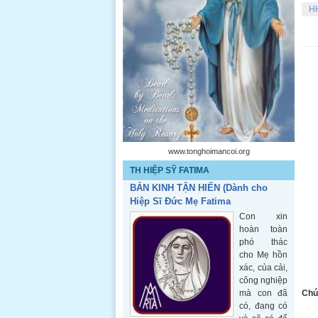
H
www.tonghoimancoi.org
TH HIỆP SỸ FATIMA
BẢN KINH TẬN HIẾN (Dành cho
Hiệp Sĩ Đức Mẹ Fatima
Con xin
hoàn toàn
phó thác
cho Mẹ hồn
xác, của cải,
công nghiệp
mà con đã
Chú
có, đang có