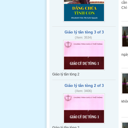
chúng ta
cần
cảm giác
Chỉ 
bình an và
hạnh phúc
trong gia
đình.
Nguyện xin
Giáo lý tân tòng 3 of 3
Thánh Gia
(Xem: 3534)
luôn gìn giữ phù hộ cho gia đình chúng
con luôn được noi theo gương Thánh
của Người.
ngà
Đọc thêm
LỜI MẸ NHẮN NHỦ
Giáo lý tân tòng 2
... Mẹ hứa
ban mọi ơn
cần để rỗi
Giáo lý tân tòng 2 of 3
linh hồn cho
(Xem: 3406)
những ai
xưng tội,
khôn
Rước lễ, và
đọc 5 chục
KINH MÂN
CÔI với Mẹ,
trong 5 thứ
Giáo lý tân tòng 2