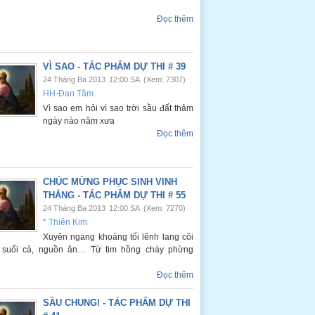
Đọc thêm
VÌ SAO - TÁC PHẨM DỰ THI # 39
24 Tháng Ba 2013
12:00 SA
(Xem: 7307)
HH-Đan Tâm
Vì sao em hỏi vì sao trời sầu đất thảm
ngày nào năm xưa
Đọc thêm
CHÚC MỪNG PHỤC SINH VINH
THẮNG - TÁC PHẨM DỰ THI # 55
24 Tháng Ba 2013
12:00 SA
(Xem: 7270)
* Thiên Kim
Xuyên ngang khoảng tối lênh lang cõi
g suối cả, nguồn ân… Từ tim hồng cháy phừng
Đọc thêm
SẦU CHUNG! - TÁC PHẨM DỰ THI