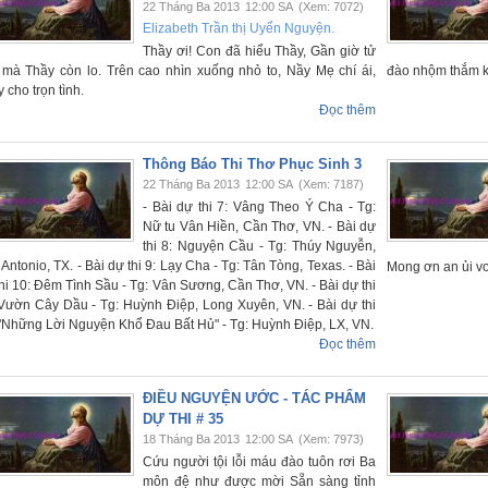
22 Tháng Ba 2013
12:00 SA
(Xem: 7072)
Elizabeth Trần thị Uyển Nguyện.
Thầy ơi! Con đã hiểu Thầy, Gần giờ tử
t mà Thầy còn lo. Trên cao nhìn xuống nhỏ to, Nầy Mẹ chí ái,
đào nhộm thắm kh
 cho trọn tình.
Đọc thêm
Thông Báo Thi Thơ Phục Sinh 3
22 Tháng Ba 2013
12:00 SA
(Xem: 7187)
- Bài dự thi 7: Vâng Theo Ý Cha - Tg:
Nữ tu Vân Hiền, Cần Thơ, VN. - Bài dự
thi 8: Nguyện Cầu - Tg: Thúy Nguyễn,
Antonio, TX. - Bài dự thi 9: Lạy Cha - Tg: Tân Tòng, Texas. - Bài
Mong ơn an ủi vơ
hi 10: Đêm Tình Sầu - Tg: Vân Sương, Cần Thơ, VN. - Bài dự thi
 Vườn Cây Dầu - Tg: Huỳnh Điệp, Long Xuyên, VN. - Bài dự thi
 "Những Lời Nguyện Khổ Đau Bất Hủ" - Tg: Huỳnh Điệp, LX, VN.
Đọc thêm
ĐIỀU NGUYỆN ƯỚC - TÁC PHẨM
DỰ THI # 35
18 Tháng Ba 2013
12:00 SA
(Xem: 7973)
Cứu người tội lỗi máu đào tuôn rơi Ba
môn đệ như được mời Sẵn sàng tỉnh