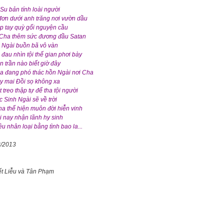
Su bản tính loài người
đơn dưới anh trăng nơi vườn dầu
p tay quỳ gối nguyện cầu
 Cha thêm sức đương đầu Satan
 Ngài buồn bã vô vàn
đau nhìn tội thế gian phơi bày
 trần nào biết giờ đây
a đang phó thác hồn Ngài nơi Cha
y mai Đồi sọ không xa
 treo thập tự để tha tội người
 Sinh Ngài sẽ về trời
a thể hiện muôn đời hiễn vinh
 nay nhận lãnh hy sinh
êu nhân loại bằng tình bao la...
3/2013
ết Liễu và Tân Phạm