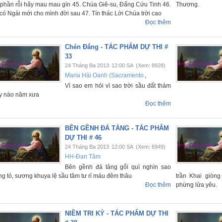
 phần rỗi hãy mau mau gìn 45. Chúa Giê-su, Đấng Cứu Tinh 46.
Thương.
có Ngài mới cho mình đời sau 47. Tín thác Lời Chúa trời cao
Đọc thêm
Chén Đắng - TÁC PHẨM DỰ THI #
33
24 Tháng Ba 2013
12:00 SA
(Xem: 8928)
Maria Hải Oanh (Sacramento
,
Vì sao em hỏi vì sao trời sầu đất thảm
y nào năm xưa
Đọc thêm
BÊN GỀNH ĐÁ TẢNG - TÁC PHẨM
DỰ THI # 46
24 Tháng Ba 2013
12:00 SA
(Xem: 6949)
HH-Đan Tâm
Bên gềnh đá tảng gối quì nghìn sao
g tỏ, sương khuya lệ sầu tâm tư rỉ máu đêm thâu
trần Khai giòn
Đọc thêm
phừng lửa yêu.
NIỀM TRI KỶ - TÁC PHẨM DỰ THI