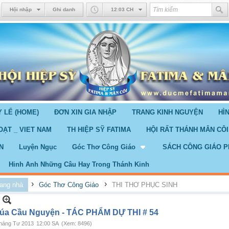
Hội nhập
Ghi danh
12:03 CH
 LỂ (HOME)
ĐƠN XIN GIA NHẬP
TRANG KINH NGUYỆN
HÌ
OẠT _ VIET NAM
TH HIỆP SỸ FATIMA
HỘI RẤT THÁNH MÂN CÔI
N
Luyện Ngục
Góc Thơ Công Giáo
SÁCH CÔNG GIÁO P
Hinh Anh Những Câu Hay Trong Thánh Kinh
›
›
ang nhà
Góc Thơ Công Giáo
THI THƠ PHỤC SINH
úa Cầu Nguyện - TÁC PHẨM DỰ THI # 54
háng Tư 2013
12:00 SA
(Xem: 8496)