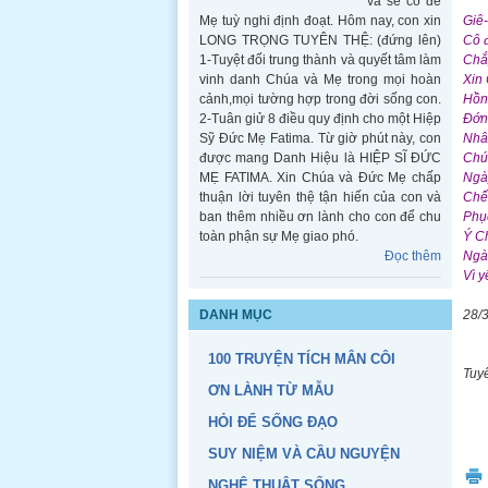
và sẽ có để
Mẹ tuỳ nghi định đoạt. Hôm nay, con xin
Giê-
LONG TRỌNG TUYÊN THỆ: (đứng lên)
Cô 
1-Tuyệt đối trung thành và quyết tâm làm
Chắ
vinh danh Chúa và Mẹ trong mọi hoàn
Xin
cảnh,mọi tường hợp trong đời sống con.
Hồn
2-Tuân giử 8 điều quy định cho một Hiệp
Đớn 
Sỹ Đức Mẹ Fatima. Từ giờ phút này, con
Nhân
được mang Danh Hiệu là HIỆP SĨ ĐỨC
Chú
MẸ FATIMA. Xin Chúa và Đức Mẹ chấp
Ngà
thuận lời tuyên thệ tận hiến của con và
Chết
ban thêm nhiều ơn lành cho con để chu
Phục
toàn phận sự Mẹ giao phó.
Ý Ch
Đọc thêm
Ngài
Vì y
Thủ bản Hiệp Sỹ Fatima
DANH MỤC
28/
Thủ bản
Hiệp Sỹ
100 TRUYỆN TÍCH MÂN CÔI
Fatima
Tuy
Đọc thêm
ƠN LÀNH TỪ MẪU
HỎI ĐỂ SỐNG ĐẠO
SUY NIỆM VÀ CẦU NGUYỆN
NGHỆ THUẬT SỐNG