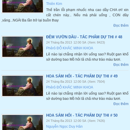
Thiên Kim
Thế trần lỗi phạm nhuốc nha cao dầy CHA ơi! xin
cất chén này... Nếu mà phải uống , CON đây
,vâng...NGÀI Ba lần trở lại buồn thay
Đọc thêm
ĐÊM VƯỜN DẦU - TÁC PHẨM DỰ THI # 48
24 Tháng Ba 2013
12:00 SA
(Xem: 8423)
Phêrô ĐỖ KHẮC MINH KHOA
Lẽ nào lại chẳng nhận lời uống sao? Ruột gan khổ
sở dường bao Mồ hôi lã chã như trào máu tươi.
Đọc thêm
HOA SÁM HỐI - TÁC PHẨM DỰ THI # 49
24 Tháng Ba 2013
12:00 SA
(Xem: 7504)
Phêrô ĐỖ KHẮC MINH KHOA
Lẽ nào lại chẳng nhận lời uống sao? Ruột gan khổ
sở dường bao Mồ hôi lã chã như trào máu tươi.
Đọc thêm
HOA SÁM HỐI - TÁC PHẨM DỰ THI # 50
24 Tháng Ba 2013
12:00 SA
(Xem: 7426)
Nguyễn Ngọc Duy Hân