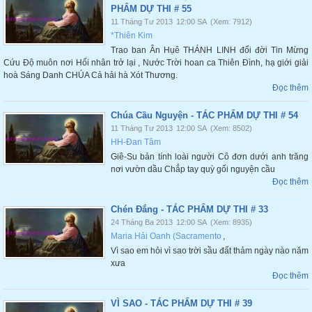
PHẨM DỰ THI # 55
11 Tháng Tư 2013
12:00 SA
(Xem: 7912)
*Thiên Kim
Trao ban Ân Hụê THÁNH LINH đổi đời Tin Mừng
Cứu Độ muôn nơi Hối nhân trở lại , Nước Trời hoan ca Thiên Đình, hạ giới giải
hoà Sáng Danh CHÚA Cả hải hà Xót Thương.
Đọc thêm
Chúa Cầu Nguyện - TÁC PHẨM DỰ THI # 54
11 Tháng Tư 2013
12:00 SA
(Xem: 8502)
HH-Đan Tâm
Giê-Su bản tính loài người Cô đơn dưới anh trăng
nơi vườn dầu Chắp tay quỳ gối nguyện cầu
Đọc thêm
Chén Đắng - TÁC PHẨM DỰ THI # 33
24 Tháng Ba 2013
12:00 SA
(Xem: 8935)
Maria Hải Oanh (Sacramento
,
Vì sao em hỏi vì sao trời sầu đất thảm ngày nào năm
xưa
Đọc thêm
VÌ SAO - TÁC PHẨM DỰ THI # 39