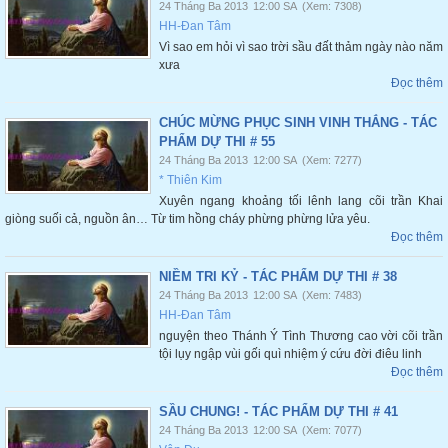
24 Tháng Ba 2013
12:00 SA
(Xem: 7308)
HH-Đan Tâm
Vì sao em hỏi vì sao trời sầu đất thảm ngày nào năm
xưa
Đọc thêm
CHÚC MỪNG PHỤC SINH VINH THẮNG - TÁC
PHẨM DỰ THI # 55
24 Tháng Ba 2013
12:00 SA
(Xem: 7277)
* Thiên Kim
Xuyên ngang khoảng tối lênh lang cõi trần Khai
giòng suối cả, nguồn ân… Từ tim hồng cháy phừng phừng lửa yêu.
Đọc thêm
NIỀM TRI KỶ - TÁC PHẨM DỰ THI # 38
24 Tháng Ba 2013
12:00 SA
(Xem: 7483)
HH-Đan Tâm
nguyện theo Thánh Ý Tình Thương cao vời cõi trần
tội lụy ngập vùi gối quì nhiệm ý cứu đời điêu linh
Đọc thêm
SẦU CHUNG! - TÁC PHẨM DỰ THI # 41
24 Tháng Ba 2013
12:00 SA
(Xem: 7077)