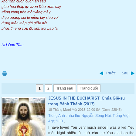
khối tình cuồn cuộn ân sâu
giao hòa thập tự vườn Dầu ươm cây
trăng vàng tròn một vầng mây
diệu quang soi tỏ niềm tây siêu vời
dựng thân thập giá giữa trời
phúc thiêng cứu độ tình trời bao la
HH-Đan Tâm
Trước
Sau
1
2
Trang sau
Trang cuối
JESUS IN THE EUCHARIST_Chúa Giê-su
trong Bánh Thánh (2013)
18 Tháng Mười Một 2013
12:00 SA
(Xem: 22846)
Tiếng Anh : nhà thơ Nguyễn Sông Núi. Tiếng Việt
&gt; "H.Đ
,
I have loved You very much since I was a kid Yêu
mến Ngài nhiều từ thuở còn thơ You died on the