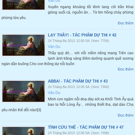
Vân Du
Xuyên ngang khoảng tối lênh lang cõi trần Khai
giòng suối cả, nguồn ân… Từ tim hồng cháy phừng
phừng lửa yêu.
Đọc thêm
LẠY THẦY! - TÁC PHẨM DỰ THI # 42
24 Tháng Ba 2013
12:00 SA
(Xem: 7756)
Vân Du
Thầy quỳ đó… với nỗi niềm riêng mang Trên cao
lạnh ánh trăng vàng Đêm dường quạnh quẽ sương
ngàn dần buông Cho con thông dự nỗi buồn
Đọc thêm
ABBA! - TÁC PHẨM DỰ THI # 43
24 Tháng Ba 2013
12:00 SA
(Xem: 7300)
Vân Du
Mình con ngậm nỗi đoạ đày xót xa Khối Tình Ấy quá
bao la Nỗi Lòng Ấy… những thiết tha, dạt dào Cha
yêu nhân thế đỗi nào![3]
Đọc thêm
TÌNH CỨU THẾ - TÁC PHẨM DỰ THI # 47
24 Tháng Ba 2013
12:00 SA
(Xem: 7498)