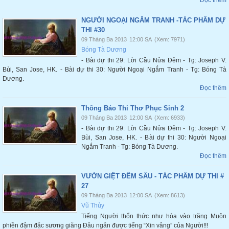
Đọc thêm
NGƯỜI NGOẠI NGẮM TRANH -TÁC PHẨM DỰ
THI #30
09 Tháng Ba 2013
12:00 SA
(Xem: 7971)
Bóng Tà Dương
- Bài dự thi 29: Lời Cầu Nửa Đêm - Tg: Joseph V.
Bùi, San Jose, HK. - Bài dự thi 30: Người Ngoại Ngắm Tranh - Tg: Bóng Tà
Dương.
Đọc thêm
Thông Báo Thi Thơ Phục Sinh 2
09 Tháng Ba 2013
12:00 SA
(Xem: 6933)
- Bài dự thi 29: Lời Cầu Nửa Đêm - Tg: Joseph V.
Bùi, San Jose, HK. - Bài dự thi 30: Người Ngoại
Ngắm Tranh - Tg: Bóng Tà Dương.
Đọc thêm
VƯỜN GIỆT ĐÊM SẦU - TÁC PHẨM DỰ THI #
27
09 Tháng Ba 2013
12:00 SA
(Xem: 8613)
Vũ Thủy
Tiếng Người thổn thức như hòa vào trăng Muộn
phiền đậm đặc sương giăng Đâu ngăn được tiếng “Xin vâng” của Người!!!