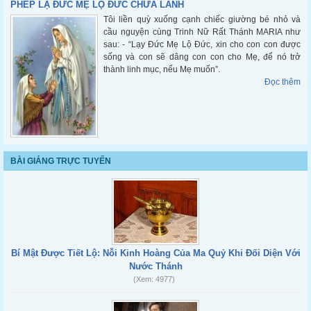
PHÉP LẠ ĐỨC MẸ LỘ ĐỨC CHỮA LÀNH
Tôi liền quỳ xuống cạnh chiếc giường bé nhỏ và
cầu nguyện cùng Trinh Nữ Rất Thánh MARIA như
sau: - “Lạy Đức Mẹ Lộ Đức, xin cho con con được
sống và con sẽ dâng con con cho Mẹ, để nó trở
thành linh mục, nếu Mẹ muốn”.
Đọc thêm
BÀI GIẢNG TRỰC TUYẾN
Bí Mật Được Tiết Lộ: Nỗi Kinh Hoàng Của Ma Quỷ Khi Đối Diện Với
Nước Thánh
(Xem: 4977)