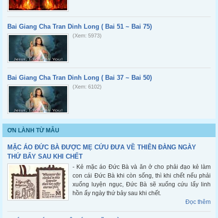
Bai Giang Cha Tran Dinh Long ( Bai 51 ~ Bai 75)
(Xem: 5973)
Bai Giang Cha Tran Dinh Long ( Bai 37 ~ Bai 50)
(Xem: 6102)
ƠN LÀNH TỪ MẪU
MẶC ÁO ĐỨC BÀ ĐƯỢC MẸ CỨU ĐƯA VỀ THIÊN ĐÀNG NGÀY
THỨ BẨY SAU KHI CHẾT
- Kẻ mặc áo Đức Bà và ăn ở cho phải đạo kẻ làm
con cái Đức Bà khi còn sống, thì khi chết nếu phải
xuống luyện ngục, Đức Bà sẽ xuống cứu lấy linh
hồn ấy ngày thứ bảy sau khi chết.
Đọc thêm