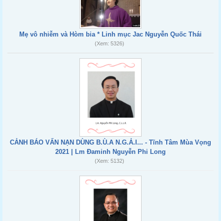
Mẹ vô nhiễm và Hòm bia * Linh mục Jac Nguyễn Quốc Thái
(Xem: 5326)
CẢNH BÁO VẤN NẠN DÙNG B.Ù.A N.G.Ả.I... - Tĩnh Tâm Mùa Vọng
2021 | Lm Đaminh Nguyễn Phi Long
(Xem: 5132)