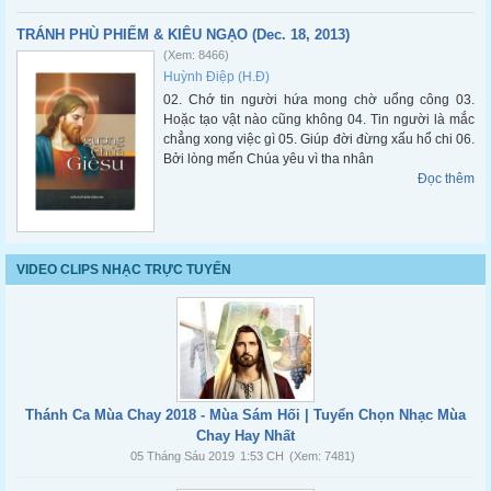
TRÁNH PHÙ PHIẾM & KIÊU NGẠO (Dec. 18, 2013)
(Xem: 8466)
Huỳnh Điệp (H.Đ)
02. Chớ tin người hứa mong chờ uổng công 03.
Hoặc tạo vật nào cũng không 04. Tin người là mắc
chẳng xong việc gì 05. Giúp đời đừng xấu hổ chi 06.
Bởi lòng mến Chúa yêu vì tha nhân
Đọc thêm
VIDEO CLIPS NHẠC TRỰC TUYẾN
Thánh Ca Mùa Chay 2018 - Mùa Sám Hối | Tuyển Chọn Nhạc Mùa
Chay Hay Nhất
05 Tháng Sáu 2019
1:53 CH
(Xem: 7481)