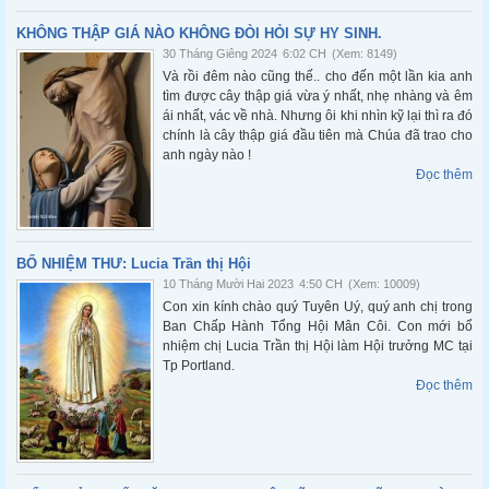
KHÔNG THẬP GIÁ NÀO KHÔNG ĐÒI HỎI SỰ HY SINH.
30 Tháng Giêng 2024
6:02 CH
(Xem: 8149)
Và rồi đêm nào cũng thế.. cho đến một lần kia anh
tìm được cây thập giá vừa ý nhất, nhẹ nhàng và êm
ái nhất, vác về nhà. Nhưng ôi khi nhìn kỹ lại thì ra đó
chính là cây thập giá đầu tiên mà Chúa đã trao cho
anh ngày nào !
Đọc thêm
BỔ NHIỆM THƯ: Lucia Trần thị Hội
10 Tháng Mười Hai 2023
4:50 CH
(Xem: 10009)
Con xin kính chào quý Tuyên Uý, quý anh chị trong
Ban Chấp Hành Tổng Hội Mân Côi. Con mới bổ
nhiệm chị Lucia Trần thị Hội làm Hội trưởng MC tại
Tp Portland.
Đọc thêm