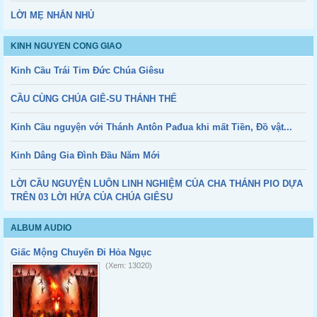
LỜI MẸ NHẮN NHỦ
KINH NGUYEN CONG GIAO
Kinh Cầu Trái Tim Đức Chúa Giêsu
CẦU CÙNG CHÚA GIÊ-SU THÁNH THỂ
Kinh Cầu nguyện với Thánh Antôn Pađua khi mất Tiền, Đồ vật...
Kinh Dâng Gia Đình Đầu Năm Mới
LỜI CẦU NGUYỆN LUÔN LINH NGHIỆM CỦA CHA THÁNH PIO DỰA
TRÊN 03 LỜI HỨA CỦA CHÚA GIÊSU
ALBUM AUDIO
Giấc Mộng Chuyến Đi Hỏa Ngục
(Xem: 13020)