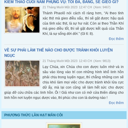
KIỂM THẢO CUỐI NĂM PHỤNG VỤ: TÔI ĐÃ, ĐANG, SẼ GIEO GÌ?
21 Tháng Mười Một 2023
12:47 CH
(Xem: 9467)
Thánh Phaolô nói cách rõ ràng hơn, “Ai theo tính
xác thịt mà gieo điều xấu, thì sẽ gặt được hậu quả
của tính xác thịt, là sự hư nát. Còn ai theo Thần Khí
mà gieo điều tốt, thì sẽ gặt được kết quả của Thần
Khí, là sự sống đời đời.” (Gl 6: 8).
Đọc thêm
VỀ SỰ PHẢI LÀM THẾ NÀO CHO ĐƯỢC TRÁNH KHỎI LUYỆN
NGỤC
21 Tháng Mười Một 2023
12:43 CH
(Xem: 9813)
Lạy Chúa, xin Chúa cho con được luôn nhớ và in
sâu vào lòng vào trí con những hình khổ linh hồn
phải chịu trong luyện ngục, thì chẳng những con sẽ
chịu khó làm mọi việc cho được tránh khỏi lửa cực
dữ ấy, mà lại con cũng sẽ làm hết sức cho được
giúp đỡ cứu chữa các linh hồn. Ôi ! Giả như con có mở cửa thiên đàng cho
linh hồn nơi luyện ngục được vào, thì phúc cho con là dường nào !
Đọc thêm
PHƯƠNG THỨC LẦN HẠT MÂN CÔI