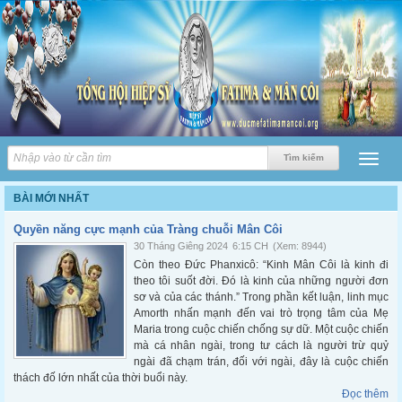
BÀI MỚI NHẤT
Quyền năng cực mạnh của Tràng chuỗi Mân Côi
30 Tháng Giêng 2024
6:15 CH
(Xem: 8944)
Còn theo Đức Phanxicô: “Kinh Mân Côi là kinh đi
theo tôi suốt đời. Đó là kinh của những người đơn
sơ và của các thánh.” Trong phần kết luận, linh mục
Amorth nhấn mạnh đến vai trò trọng tâm của Mẹ
Maria trong cuộc chiến chống sự dữ. Một cuộc chiến
mà cá nhân ngài, trong tư cách là người trừ quỷ
ngài đã chạm trán, đối với ngài, đây là cuộc chiến
thách đố lớn nhất của thời buổi này.
Đọc thêm