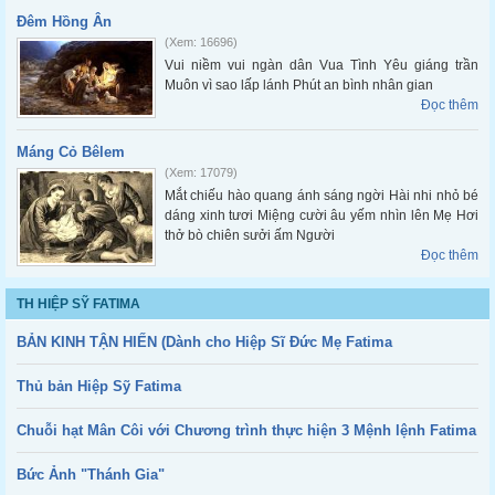
Đêm Hồng Ân
(Xem: 16696)
Vui niềm vui ngàn dân Vua Tình Yêu giáng trần
Muôn vì sao lấp lánh Phút an bình nhân gian
Đọc thêm
Máng Cỏ Bêlem
(Xem: 17079)
Mắt chiếu hào quang ánh sáng ngời Hài nhi nhỏ bé
dáng xinh tươi Miệng cười âu yếm nhìn lên Mẹ Hơi
thở bò chiên sưởi ấm Người
Đọc thêm
TH HIỆP SỸ FATIMA
BẢN KINH TẬN HIẾN (Dành cho Hiệp Sĩ Đức Mẹ Fatima
Thủ bản Hiệp Sỹ Fatima
Chuỗi hạt Mân Côi với Chương trình thực hiện 3 Mệnh lệnh Fatima
Bức Ảnh "Thánh Gia"