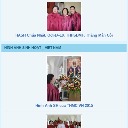
HASH Chúa Nhật, Oct-14-18. THHSĐMF, Tháng Mân Côi
HÌNH ẢNH SINH HOẠT _ VIET NAM
Hinh Anh SH cua THMC VN 2015