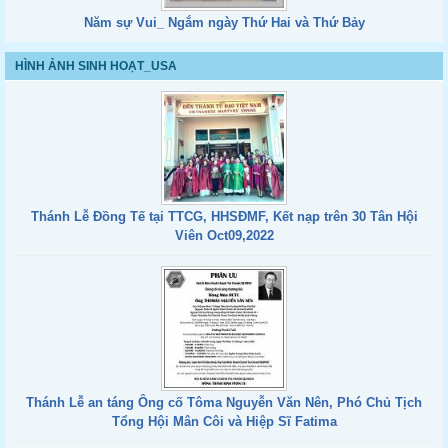
Năm sự Vui_ Ngắm ngày Thứ Hai và Thứ Bảy
HÌNH ẢNH SINH HOẠT_USA
Thánh Lễ Đồng Tế tại TTCG, HHSĐMF, Kết nạp trên 30 Tân Hội
Viên Oct09,2022
Thánh Lễ an táng Ông cố Tôma Nguyễn Văn Nên, Phó Chủ Tịch
Tổng Hội Mân Côi và Hiệp Sĩ Fatima