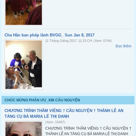
Cha Hân ban phép lành BVGG_ Sun Jan 8, 2017
11 Tháng Giêng 2017
11:23 CH
(Xem: 5744)
Đọc thêm
CHÚC MỪNG PHÂN ƯU_XIN CẦU NGUYỆN
CHƯƠNG TRÌNH THĂM VIẾNG † CẦU NGUYỆN † THÁNH LỄ AN
TÁNG CỤ BÀ MARIA LÊ THỊ DANH
(Xem: 15497)
CHƯƠNG TRÌNH THĂM VIẾNG † CẦU NGUYỆN †
THÁNH LỄ AN TÁNG CỤ BÀ MARIA LÊ THỊ DANH