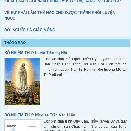
KIỂM THẢO CUỐI NĂM PHỤNG VỤ: TÔI ĐÃ, ĐANG, SẼ GIEO GÌ?
VỀ SỰ PHẢI LÀM THẾ NÀO CHO ĐƯỢC TRÁNH KHỎI LUYỆN
NGỤC
ĐỜI NGƯỜI LÀ GIẤC MỘNG
THÔNG BÁO
BỔ NHIỆM THƯ: Lucia Trần thị Hội
Con xin kính chào quý Tuyên Uý, quý anh chị trong
Ban Chấp Hành Tổng Hội Mân Côi. Con mới bổ
nhiệm chị Lucia Trần thị Hội làm Hội trưởng MC tại
Tp Portland.
BỔ NHIỆM THƯ: Nicolas Trần Văn Hiến
Con xin kính trình Quý Cha, Thầy Tuyên Uý và quý
anh chị em Ban Chấp hành 3 vị cố vấn của Tổng