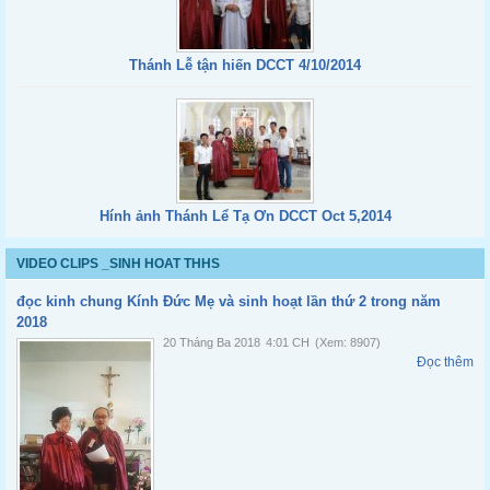
Thánh Lễ tận hiến DCCT 4/10/2014
Hính ảnh Thánh Lể Tạ Ơn DCCT Oct 5,2014
VIDEO CLIPS _SINH HOAT THHS
đọc kinh chung Kính Đức Mẹ và sinh hoạt lần thứ 2 trong năm
2018
20 Tháng Ba 2018
4:01 CH
(Xem: 8907)
Đọc thêm