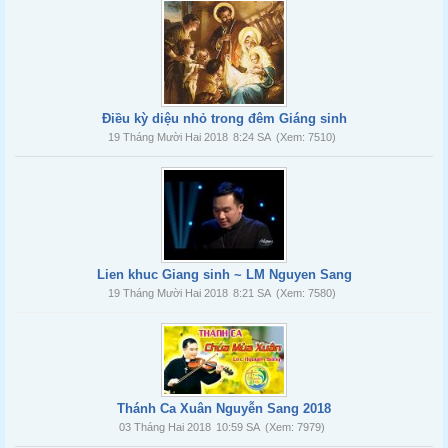
Điều kỳ diệu nhỏ trong đêm Giáng sinh
19 Tháng Mười Hai 2018
8:24 SA
(Xem: 7510)
Lien khuc Giang sinh ~ LM Nguyen Sang
19 Tháng Mười Hai 2018
8:21 SA
(Xem: 7580)
Thánh Ca Xuân Nguyễn Sang 2018
03 Tháng Hai 2018
10:59 SA
(Xem: 7979)