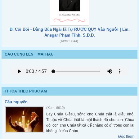
Đi Coi Bói - Dùng Bùa Ngải là Tự RƯỚC QUỶ Vào Người | Lm.
Ansgar Phạm Tĩnh, S.D.D.
(Xem: 5044)
CAO CUNG LÊN _ MAI HẬU
THI CA THEO PHÚC ÂM
Cầu nguyện
(Xem: 6619)
Lạy Chúa Giêsu, sống cho Chúa thật là điều khó.
Thuộc về Chúa thật là một thách đố cho con. Chúa
đòi con cho Chúa tất cả để chẳng có gì trong con lại
không là của Chúa.
Đọc thêm