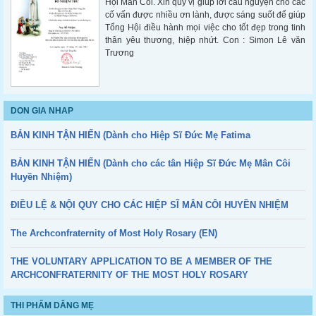
Hội Mân Côi. Xin quý vị giúp lời cầu nguyện cho các
cố vấn được nhiều ơn lành, được sáng suốt để giúp
Tổng Hội điều hành mọi việc cho tốt đẹp trong tinh
thân yêu thương, hiệp nhứt. Con : Simon Lê văn
Trương
DON GIA NHAP
BẢN KINH TẬN HIẾN (Dành cho Hiệp Sĩ Đức Mẹ Fatima
BẢN KINH TẬN HIẾN (Dành cho các tân Hiệp Sĩ Đức Mẹ Mân Côi
Huyền Nhiệm)
ĐIỀU LỆ & NỘI QUY CHO CÁC HIỆP SĨ MÂN CÔI HUYỀN NHIỆM
The Archconfraternity of Most Holy Rosary (EN)
THE VOLUNTARY APPLICATION TO BE A MEMBER OF THE
ARCHCONFRATERNITY OF THE MOST HOLY ROSARY
THI PHẨM DÂNG MẸ