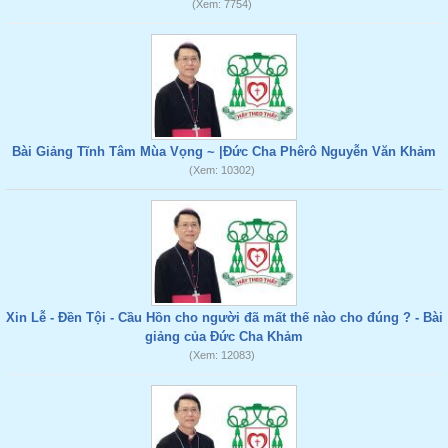
(Xem: 7754)
Bài Giảng Tĩnh Tâm Mùa Vọng ~ |Đức Cha Phêrô Nguyễn Văn Khảm
(Xem: 10302)
Xin Lễ - Đền Tội - Cầu Hồn cho người đã mất thế nào cho đúng ? - Bài
giảng của Đức Cha Khảm
(Xem: 12083)