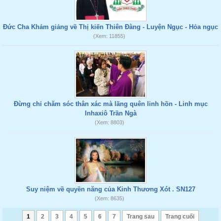
Đức Cha Khảm giảng về Thị kiến Thiên Đàng - Luyện Ngục - Hỏa ngục
(Xem: 11855)
Đừng chỉ chăm sóc thân xác mà lãng quên linh hồn - Linh mục
Inhaxiô Trần Ngà
(Xem: 8803)
Suy niệm về quyền năng của Kinh Thương Xót . SN127
(Xem: 8635)
1
2
3
4
5
6
7
Trang sau
Trang cuối