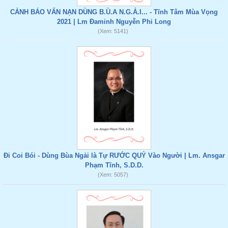
CẢNH BÁO VẤN NẠN DÙNG B.Ù.A N.G.Ả.I... - Tĩnh Tâm Mùa Vọng
2021 | Lm Đaminh Nguyễn Phi Long
(Xem: 5141)
Đi Coi Bói - Dùng Bùa Ngải là Tự RƯỚC QUỶ Vào Người | Lm. Ansgar
Phạm Tĩnh, S.D.D.
(Xem: 5057)