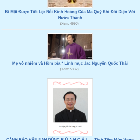
Bí Mật Được Tiết Lộ: Nỗi Kinh Hoàng Của Ma Quỷ Khi Đối Diện Với
Nước Thánh
(Xem: 4990)
Mẹ vô nhiễm và Hòm bia * Linh mục Jac Nguyễn Quốc Thái
(Xem: 5332)
CẢNH BÁO VẤN NẠN DÙNG B.Ù.A N.G.Ả.I... - Tĩnh Tâm Mùa Vọng