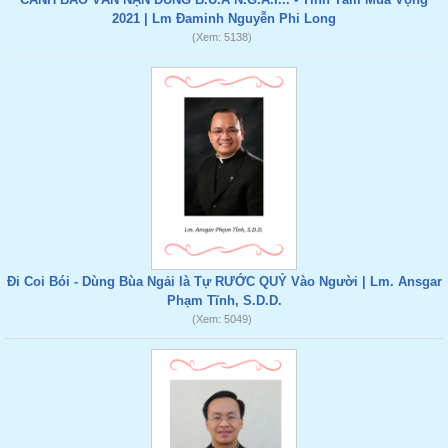
2021 | Lm Đaminh Nguyễn Phi Long
(Xem: 5138)
Đi Coi Bói - Dùng Bùa Ngải là Tự RƯỚC QUỶ Vào Người | Lm. Ansgar
Phạm Tĩnh, S.D.D.
(Xem: 5049)