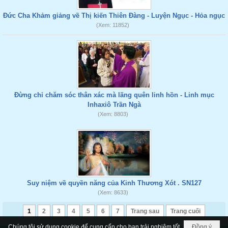
Đức Cha Khảm giảng về Thị kiến Thiên Đàng - Luyện Ngục - Hỏa ngục
(Xem: 11852)
Đừng chỉ chăm sóc thân xác mà lãng quên linh hồn - Linh mục
Inhaxiô Trần Ngà
(Xem: 8803)
Suy niệm về quyền năng của Kinh Thương Xót . SN127
(Xem: 8633)
1
2
3
4
5
6
7
Trang sau
Trang cuối
Chúng tôi sử dụng cookie để cung cấp cho bạn trải nghiệm tốt
Đồng ý