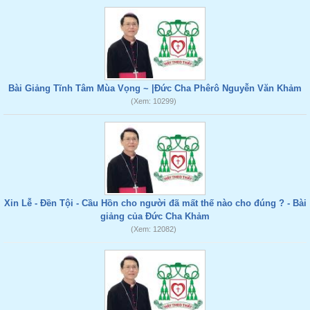
Bài Giảng Tĩnh Tâm Mùa Vọng ~ |Đức Cha Phêrô Nguyễn Văn Khảm
(Xem: 10299)
Xin Lễ - Đền Tội - Cầu Hồn cho người đã mất thế nào cho đúng ? - Bài
giảng của Đức Cha Khảm
(Xem: 12082)