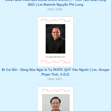
2021 | Lm Đaminh Nguyễn Phi Long
(Xem: 5142)
Đi Coi Bói - Dùng Bùa Ngải là Tự RƯỚC QUỶ Vào Người | Lm. Ansgar
Phạm Tĩnh, S.D.D.
(Xem: 5057)