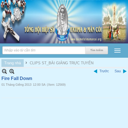
›
Trang nhà
CLIPS ST_BÀI GIẢNG TRỰC TUYẾN
Trước
Sau
Fire Fall Down
01 Tháng Giêng 2013
12:00 SA
(Xem: 12569)