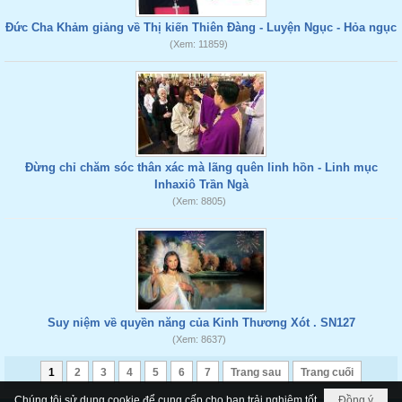
Đức Cha Khảm giảng về Thị kiến Thiên Đàng - Luyện Ngục - Hỏa ngục
(Xem: 11859)
Đừng chỉ chăm sóc thân xác mà lãng quên linh hồn - Linh mục
Inhaxiô Trần Ngà
(Xem: 8805)
Suy niệm về quyền năng của Kinh Thương Xót . SN127
(Xem: 8637)
1
2
3
4
5
6
7
Trang sau
Trang cuối
Chúng tôi sử dụng cookie để cung cấp cho bạn trải nghiệm tốt
Đồng ý