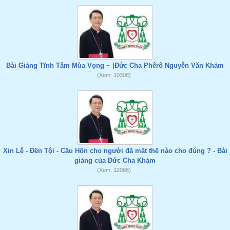
Bài Giảng Tĩnh Tâm Mùa Vọng ~ |Đức Cha Phêrô Nguyễn Văn Khảm
(Xem: 10308)
Xin Lễ - Đền Tội - Cầu Hồn cho người đã mất thế nào cho đúng ? - Bài
giảng của Đức Cha Khảm
(Xem: 12086)