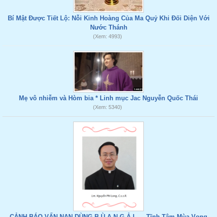
Bí Mật Được Tiết Lộ: Nỗi Kinh Hoàng Của Ma Quỷ Khi Đối Diện Với
Nước Thánh
(Xem: 4993)
Mẹ vô nhiễm và Hòm bia * Linh mục Jac Nguyễn Quốc Thái
(Xem: 5340)
CẢNH BÁO VẤN NẠN DÙNG B.Ù.A N.G.Ả.I... - Tĩnh Tâm Mùa Vọng