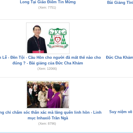
Long Tại Giáo Điểm Tin Mừng
Bài Giảng Tĩ
(Xem: 7751)
n Lễ - Đền Tội - Cầu Hồn cho người đã mất thế nào cho
Đức Cha Khảm 
đúng ? - Bài giảng của Đức Cha Khảm
(Xem: 12066)
Suy niệm về
g chỉ chăm sóc thân xác mà lãng quên linh hồn - Linh
mục Inhaxiô Trần Ngà
(Xem: 8796)