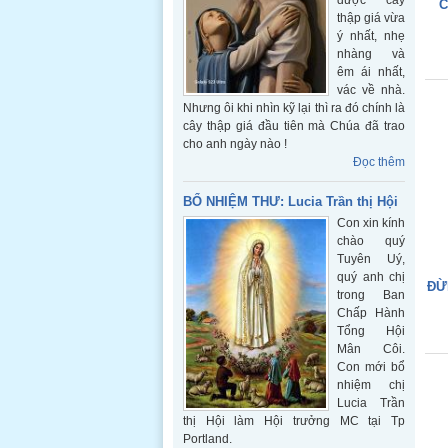
được cây
C
thập giá vừa
ý nhất, nhẹ
nhàng và
êm ái nhất,
vác về nhà.
Nhưng ôi khi nhìn kỹ lại thì ra đó chính là
cây thập giá đầu tiên mà Chúa đã trao
cho anh ngày nào !
Đọc thêm
BỔ NHIỆM THƯ: Lucia Trần thị Hội
Con xin kính
chào quý
Tuyên Uý,
quý anh chị
ĐỪ
trong Ban
Chấp Hành
Tổng Hội
Mân Côi.
Con mới bổ
nhiệm chị
Lucia Trần
thị Hội làm Hội trưởng MC tại Tp
Portland.