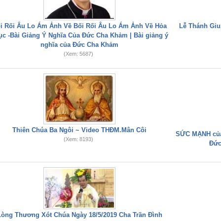
i Rối Âu Lo Ám Ảnh Về Bối Rối Âu Lo Ám Ảnh Về Hỏa
Lễ Thánh Gius
ục -Bài Giảng Ý Nghĩa Của Đức Cha Khảm | Bài giảng ý
nghĩa của Đức Cha Khảm
(Xem: 5687)
Thiên Chúa Ba Ngôi ~ Video THĐM.Mân Côi
SỨC MẠNH của
(Xem: 8193)
Đức
Lòng Thương Xót Chúa Ngày 18/5/2019 Cha Trần Đình