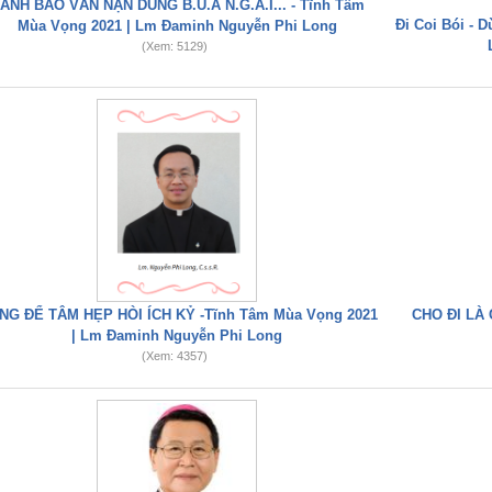
ẢNH BÁO VẤN NẠN DÙNG B.Ù.A N.G.Ả.I... - Tĩnh Tâm
Đi Coi Bói - 
Mùa Vọng 2021 | Lm Đaminh Nguyễn Phi Long
(Xem: 5129)
NG ĐỂ TÂM HẸP HÒI ÍCH KỶ -Tĩnh Tâm Mùa Vọng 2021
CHO ĐI LÀ 
| Lm Đaminh Nguyễn Phi Long
(Xem: 4357)