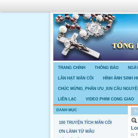
TRANG CHÍNH
THÔNG BÁO
NGÀY
LẦN HẠT MÂN CÔI
HÌNH ẢNH SINH H
CHÚC MỪNG_PHÂN ƯU_XIN CẦU NGUYỆ
LIÊN LẠC
VIDEO PHIM CONG GIAO
DANH MỤC
Tr
100 TRUYỆN TÍCH MÂN CÔI
Lo
ƠN LÀNH TỪ MẪU
01 T