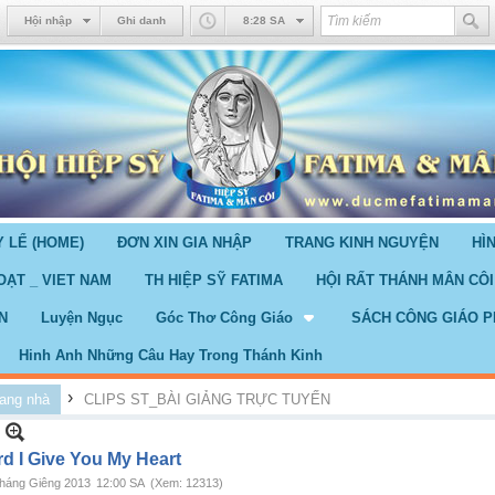
Hội nhập
Ghi danh
8:28 SA
 LỂ (HOME)
ĐƠN XIN GIA NHẬP
TRANG KINH NGUYỆN
HÌ
OẠT _ VIET NAM
TH HIỆP SỸ FATIMA
HỘI RẤT THÁNH MÂN CÔI
N
Luyện Ngục
Góc Thơ Công Giáo
SÁCH CÔNG GIÁO P
Hinh Anh Những Câu Hay Trong Thánh Kinh
›
ang nhà
CLIPS ST_BÀI GIẢNG TRỰC TUYẾN
rd I Give You My Heart
háng Giêng 2013
12:00 SA
(Xem: 12313)