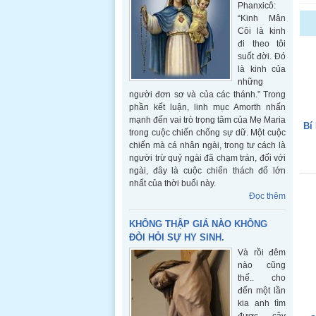
Phanxicô:
“Kinh Mân
Côi là kinh
đi theo tôi
suốt đời. Đó
là kinh của
những
người đơn sơ và của các thánh.” Trong
phần kết luận, linh mục Amorth nhấn
mạnh đến vai trò trọng tâm của Mẹ Maria
Bí
trong cuộc chiến chống sự dữ. Một cuộc
chiến mà cá nhân ngài, trong tư cách là
người trừ quỷ ngài đã chạm trán, đối với
ngài, đây là cuộc chiến thách đố lớn
nhất của thời buổi này.
Đọc thêm
KHÔNG THẬP GIÁ NÀO KHÔNG
ĐÒI HỎI SỰ HY SINH.
Và rồi đêm
nào cũng
thế.. cho
đến một lần
kia anh tìm