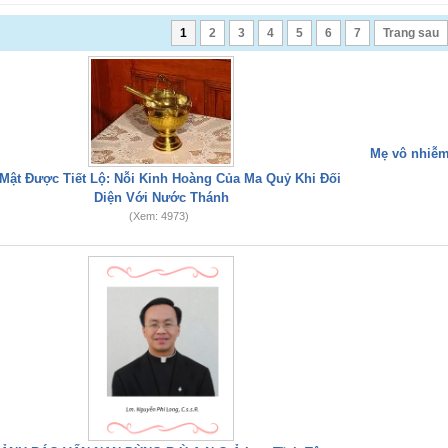
1
2
3
4
5
6
7
Trang sau
Mẹ vô nhiễm
 Mật Được Tiết Lộ: Nỗi Kinh Hoàng Của Ma Quỷ Khi Đối
Diện Với Nước Thánh
(Xem: 4973)