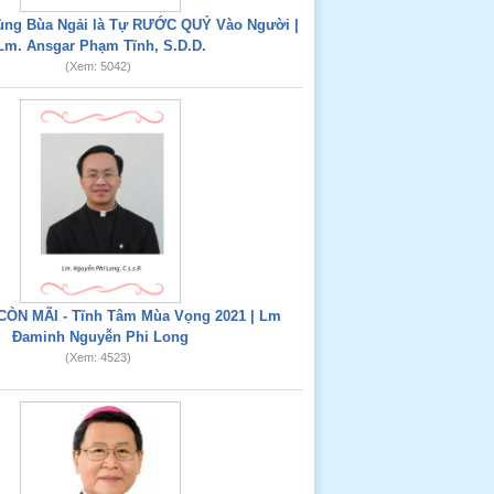
Dùng Bùa Ngải là Tự RƯỚC QUỶ Vào Người |
Lm. Ansgar Phạm Tĩnh, S.D.D.
(Xem: 5042)
CÒN MÃI - Tĩnh Tâm Mùa Vọng 2021 | Lm
Đaminh Nguyễn Phi Long
(Xem: 4523)