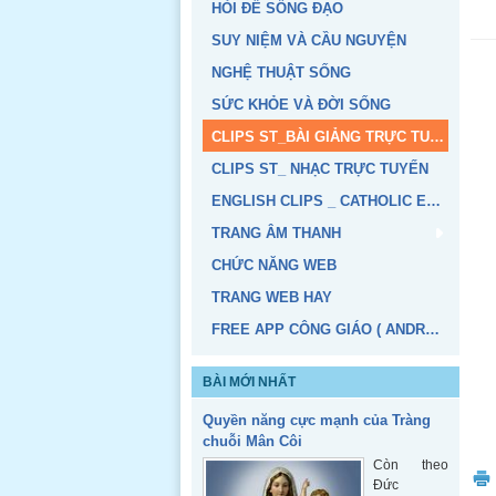
HỎI ĐỂ SỐNG ĐẠO
SUY NIỆM VÀ CẦU NGUYỆN
NGHỆ THUẬT SỐNG
SỨC KHỎE VÀ ĐỜI SỐNG
CLIPS ST_BÀI GIẢNG TRỰC TUYẾN
CLIPS ST_ NHẠC TRỰC TUYẾN
ENGLISH CLIPS _ CATHOLIC EDUCATION
TRANG ÂM THANH
CHỨC NĂNG WEB
TRANG WEB HAY
FREE APP CÔNG GIÁO ( ANDROID, IOS)
BÀI MỚI NHẤT
Quyền năng cực mạnh của Tràng
chuỗi Mân Côi
Còn theo
Đức