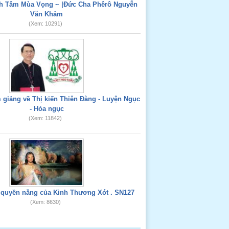
nh Tâm Mùa Vọng ~ |Đức Cha Phêrô Nguyễn
Văn Khảm
(Xem: 10291)
giảng về Thị kiến Thiên Đàng - Luyện Ngục
- Hỏa ngục
(Xem: 11842)
 quyền năng của Kinh Thương Xót . SN127
(Xem: 8630)