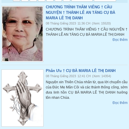
CHƯƠNG TRÌNH THĂM VIẾNG † CẦU
NGUYỆN † THÁNH LỄ AN TÁNG CỤ BÀ
MARIA LÊ THỊ DANH
08 Tháng Giêng 2023
11:36 CH
(Xem: 15520)
CHƯƠNG TRÌNH THĂM VIẾNG † CẦU NGUYỆN †
THÁNH LỄ AN TÁNG CỤ BÀ MARIA LÊ THỊ DANH
Đọc thêm
Phân Ưu † CỤ BÀ MARIA LÊ THỊ DANH
08 Tháng Giêng 2023
12:41 CH
(Xem: 14354)
Nguyện xin Thiên Chúa nhân từ, qua lời chuyển cầu
của Đức Mẹ Mân Côi và các thánh thông công, sớm
đưa linh hồn CỤ BÀ MARIA LÊ THỊ DANH hưởng
tôn nhan Chúa.
Đọc thêm