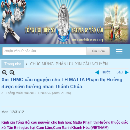
›
Trang nhà
CHÚC MỪNG_PHÂN ƯU_XIN CẦU NGUYỆN
Trước
Sau
Xin THMC cầu nguyện cho LH MATTA Phạm thị Hường
được sớm hưởng nhan Thánh Chúa.
31 Tháng Mười Hai 2012
12:00 SA
(Xem: 21076)
Mon, 12/31/12
Kinh xin Tổng Hội cầu nguyện cho linh hồn: Matta Phạm thị Hường thuộc giáo
xứ Tân Bình,giáo hạt Cam Lâm,Cam Ranh,Khánh Hòa (VIETNAM)