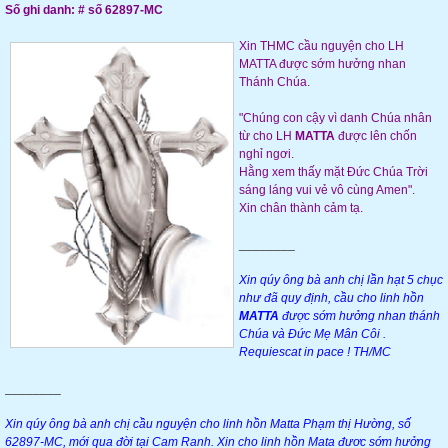
Số ghi danh: # số 62897-MC
Xin THMC cầu nguyện cho LH
MATTA được sớm hưởng nhan
Thánh Chúa.
"Chúng con cậy vì danh Chúa nhân
từ cho LH
MATTA
được lên chốn
nghỉ ngơi.
Hằng xem thấy mặt Đức Chúa Trời
sáng láng vui vẻ vô cùng Amen".
Xin chân thành cảm tạ.
________
Xin qúy ông bà anh chị lần hạt 5 chục
như đã quy định, cầu cho linh hồn
MATTA
được sớm hưởng nhan thánh
Chúa và Đức Mẹ Mân Côi .
Requiescat in pace ! TH/MC
________
Xin qúy ông bà anh chị cầu nguyện cho linh hồn Matta Phạm thị Hường, số
62897-MC, mới qua đời tại Cam Ranh. Xin cho linh hồn Mata đươc sớm hưởng