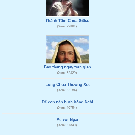
Thánh Tâm Chúa Giêsu
(Xem: 29881)
Bao thang ngay tran gian
(Xem: 32329)
Lòng Chúa Thương Xót
(Xem: 33184)
Để con nên hình bóng Ngài
(Xem: 40754)
Về với Ngài
(Xem: 37849)