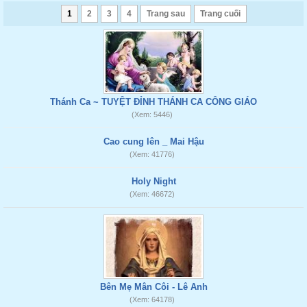
1
2
3
4
Trang sau
Trang cuối
Thánh Ca ~ TUYỆT ĐỈNH THÁNH CA CÔNG GIÁO
(Xem: 5446)
Cao cung lên _ Mai Hậu
(Xem: 41776)
Holy Night
(Xem: 46672)
Bên Mẹ Mân Côi - Lê Anh
(Xem: 64178)