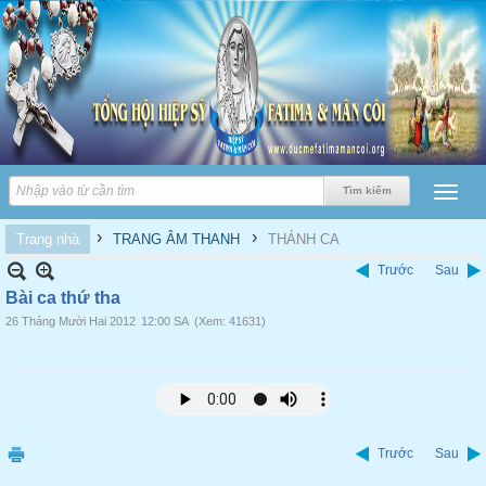
›
›
Trang nhà
TRANG ÂM THANH
THÁNH CA
Trước
Sau
Bài ca thứ tha
26 Tháng Mười Hai 2012
12:00 SA
(Xem: 41631)
Trước
Sau