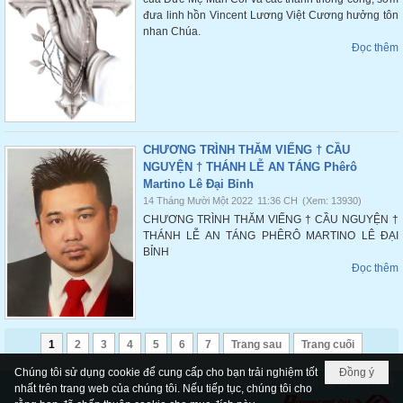
đưa linh hồn Vincent Lương Việt Cương hưởng tôn
nhan Chúa.
Đọc thêm
CHƯƠNG TRÌNH THĂM VIẾNG † CẦU
NGUYỆN † THÁNH LỄ AN TÁNG Phêrô
Martino Lê Đại Bỉnh
14 Tháng Mười Một 2022
11:36 CH
(Xem: 13930)
CHƯƠNG TRÌNH THĂM VIẾNG † CẦU NGUYỆN †
THÁNH LỄ AN TÁNG PHÊRÔ MARTINO LÊ ĐẠI
BỈNH
Đọc thêm
1
2
3
4
5
6
7
Trang sau
Trang cuối
Chúng tôi sử dụng cookie để cung cấp cho bạn trải nghiệm tốt
Đồng ý
Copyright © 2026
ducmefatimamancoi.org
All rights reserved
nhất trên trang web của chúng tôi. Nếu tiếp tục, chúng tôi cho