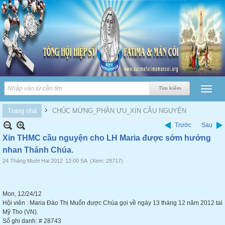
›
Trang nhà
CHÚC MỪNG_PHÂN ƯU_XIN CẦU NGUYỆN
Trước
Sau
Xin THMC cầu nguyện cho LH Maria được sớm hưởng
nhan Thánh Chúa.
24 Tháng Mười Hai 2012
12:00 SA
(Xem: 28717)
Mon, 12/24/12
Hội viên : Maria Đào Thị Muổn được Chúa gọi về ngày 13 tháng 12 năm 2012 tai
Mỹ Tho (VN).
Số ghi danh: # 28743