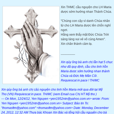
Xin THMC cầu nguyện cho LH Maria
được sớm hưởng nhan Thánh Chúa.
"Chúng con cậy vì danh Chúa nhân
từ cho LH Maria được lên chốn nghỉ
ngơi.
Hằng xem thấy mặt Đức Chúa Trời
sáng láng vui vẻ vô cùng Amen".
Xin chân thành cảm tạ.
________
Xin qúy ông bà anh chị lần hạt 5 chục
như đã quy định, cầu cho linh hồn
Maria
được sớm hưởng nhan thánh
Chúa và Đức Mẹ Mân Côi .
Requiescat in pace ! TH/MC
Xin qúy ông bá anh chị câù nguyện cho linh hồn Maria mới qua đời tại Mỹ
Tho (VN) Requiescat in pace. TH/MC (xem Email cua Chị HT Mỹ tho )
--- On Mon, 12/24/12, Yen Nguyen <yen1952ntn@yahoo.com.vn> wrote: From:
Yen Nguyen <yen1952ntn@yahoo.com.vn> Subject: Báo tin To:
"thomasftm@yahoo.com" <thomasftm@yahoo.com> Date: Monday, December
24, 2012, 12:32 AM Thưa bác Khoan Xin Bác và tổng hội cầu nguyện cho bà