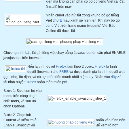
kiến mà không cần phải có bộ gõ tiếng Việt cài đặt
(install) trên máy.
Nhấn chuột vào nút tắt trong khung bộ gõ tiếng
Viêt chữ
E
màu xanh sẽ hiện lên. Khi này bộ gõ
tiếng Việt trên trang mạng (website) Việt Báo
Online đã được tắt.
Chương trình bật, tắt gõ tiếng việt chạy bằng Javascript nên cần phải ENABLE
javajascript trên browser.
Nếu là trình duyệt
Firefox
làm theo 2 bước.
Firefox
là trình
duyệt (browser) cho
FREE
và được đánh giá là trình duyệt web
gọn, nhẹ, ổn định, và có sự phát triển mạnh nhất hiện nay. Nhấn vào
đây
để
tải trình duyệt
Firefox
hoàn toàn miễn phí
Bước 1: Đưa con trỏ vào
menu trên cùng chọn
chữ
Tools
, và sau đó
chọn
Options
Bước 2: Chọn tab
Content và kiểm tra ô
nhấn vào hình bên
Enable Javascipt đã
để xem rõ hơn