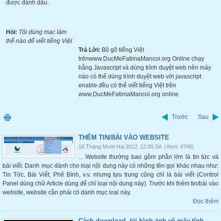
được đánh dấu.
Hỏi:
Tôi dùng mac làm
thế nào để viết tiếng Việt
Trả Lời:
Bộ gõ tiếng Việt
trênwww.DucMeFatimaMancoi.org Online chạy
bằng Javascript và dùng trình duyệt web nên máy
nào có thể dùng trình duyệt web với javascript
enable đều có thể viết tiếng Việt trên
www.DucMeFatimaMancoi.org online
Trước
Sau
THÊM TIN/BÀI VÀO WEBSITE
18 Tháng Mười Hai 2012
12:00 SA
(Xem: 4766)
... Website thường bao gồm phần lớn là tin tức và
bài viết. Danh mục dành cho loại nội dung này có những tên gọi khác nhau như:
Tin Tức, Bài Viết, Phê Bình, v.v. nhưng tựu trung cũng chỉ là bài viết (Control
Panel dùng chữ Article dùng để chỉ loại nội dung này). Trước khi thêm tin/bài vào
website, website cần phải có danh mục loại này.
Đọc thêm
Cách download, tải hình ảnh về máy tính