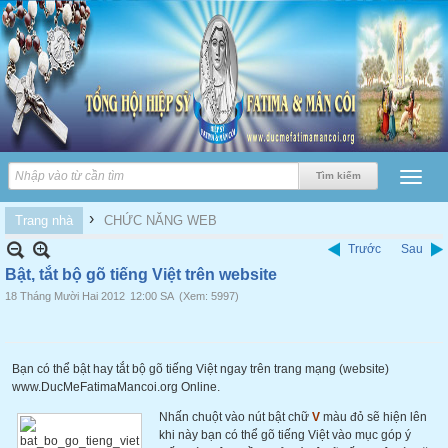
›
Trang nhà
CHỨC NĂNG WEB
Trước
Sau
Bật, tắt bộ gõ tiếng Việt trên website
18 Tháng Mười Hai 2012
12:00 SA
(Xem: 5997)
Bạn có thể bật hay tắt bộ gõ tiếng Việt ngay trên trang mạng (website)
www.DucMeFatimaMancoi.org Online.
Nhấn chuột vào nút bật chữ
V
màu đỏ sẽ hiện lên
khi này bạn có thể gõ tiếng Việt vào mục góp ý