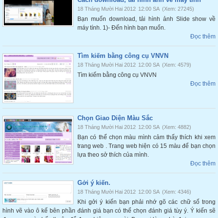
18 Tháng Mười Hai 2012
12:00 SA
(Xem: 27245)
Bạn muốn download, tải hình ảnh Slide show về
máy tính. 1)- Đến hình bạn muốn.
Đọc thêm
Tìm kiếm bằng công cụ VNVN
18 Tháng Mười Hai 2012
12:00 SA
(Xem: 4579)
Tìm kiếm bằng công cụ VNVN
Đọc thêm
Chọn Giao Diện Màu Sắc
18 Tháng Mười Hai 2012
12:00 SA
(Xem: 4882)
Bạn có thể chọn màu mình cảm thấy thích khi xem
trang web . Trang web hiện có 15 màu để bạn chọn
lựa theo sở thích của mình.
Đọc thêm
Gởi ý kiến.
18 Tháng Mười Hai 2012
12:00 SA
(Xem: 4346)
Khi gởi ý kiến bạn phải nhớ gõ các chữ số trong
hình vẽ vào ô kế bên phần đánh giá bạn có thể chọn đánh giá tùy ý. Ý kiến sẽ