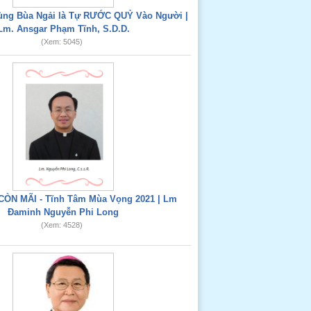
Dùng Bùa Ngải là Tự RƯỚC QUỶ Vào Người |
Lm. Ansgar Phạm Tĩnh, S.D.D.
(Xem: 5045)
CÒN MÃI - Tĩnh Tâm Mùa Vọng 2021 | Lm
Đaminh Nguyễn Phi Long
(Xem: 4528)