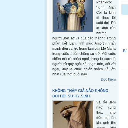
Phanxicô:
“Kinh Mân
Côi là kinh
đi theo tôi
suốt đời. Đó
là kinh của
những
người đơn sơ và của các thánh.” Trong
phần kết luận, linh mục Amorth nhấn
mạnh đến vai trò trọng tâm của Mẹ Maria
Bí
trong cuộc chiến chống sự dữ. Một cuộc
chiến mà cá nhân ngài, trong tư cách là
người trừ quỷ ngài đã chạm trán, đối với
ngài, đây là cuộc chiến thách đố lớn
nhất của thời buổi này.
Đọc thêm
KHÔNG THẬP GIÁ NÀO KHÔNG
ĐÒI HỎI SỰ HY SINH.
Và rồi đêm
nào cũng
thế.. cho
đến một lần
kia anh tìm