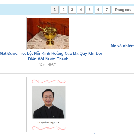
1
2
3
4
5
6
7
Trang sau
Mẹ vô nhiễm
 Mật Được Tiết Lộ: Nỗi Kinh Hoàng Của Ma Quỷ Khi Đối
Diện Với Nước Thánh
(Xem: 4980)