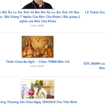
i Rối Âu Lo Ám Ảnh Về Bối Rối Âu Lo Ám Ảnh Về Hỏa
Lễ Thánh Gius
ục -Bài Giảng Ý Nghĩa Của Đức Cha Khảm | Bài giảng ý
nghĩa của Đức Cha Khảm
(Xem: 5688)
Thiên Chúa Ba Ngôi ~ Video THĐM.Mân Côi
SỨC MẠNH của
(Xem: 8194)
Đức
Lòng Thương Xót Chúa Ngày 18/5/2019 Cha Trần Đình