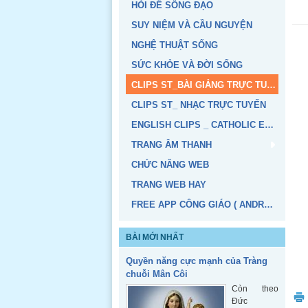
HỎI ĐỂ SỐNG ĐẠO
SUY NIỆM VÀ CẦU NGUYỆN
NGHỆ THUẬT SỐNG
SỨC KHỎE VÀ ĐỜI SỐNG
CLIPS ST_BÀI GIẢNG TRỰC TUYẾN
CLIPS ST_ NHẠC TRỰC TUYẾN
ENGLISH CLIPS _ CATHOLIC EDUCATION
TRANG ÂM THANH
CHỨC NĂNG WEB
TRANG WEB HAY
FREE APP CÔNG GIÁO ( ANDROID, IOS)
BÀI MỚI NHẤT
Quyền năng cực mạnh của Tràng
chuỗi Mân Côi
Còn theo
Đức