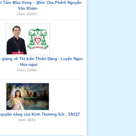
nh Tâm Mùa Vọng ~ |Đức Cha Phêrô Nguyễn
Văn Khảm
(Xem: 10297)
giảng về Thị kiến Thiên Đàng - Luyện Ngục
- Hỏa ngục
(Xem: 11848)
 quyền năng của Kinh Thương Xót . SN127
(Xem: 8631)