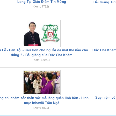
Long Tại Giáo Điểm Tin Mừng
Bài Giảng Tĩ
(Xem: 7752)
n Lễ - Đền Tội - Cầu Hồn cho người đã mất thế nào cho
Đức Cha Khảm 
đúng ? - Bài giảng của Đức Cha Khảm
(Xem: 12071)
Suy niệm về
g chỉ chăm sóc thân xác mà lãng quên linh hồn - Linh
mục Inhaxiô Trần Ngà
(Xem: 8801)