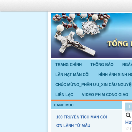
TRANG CHÍNH
THÔNG BÁO
NGÀY
LẦN HẠT MÂN CÔI
HÌNH ẢNH SINH H
CHÚC MỪNG_PHÂN ƯU_XIN CẦU NGUYỆ
LIÊN LẠC
VIDEO PHIM CONG GIAO
DANH MỤC
Tr
100 TRUYỆN TÍCH MÂN CÔI
Ha
ƠN LÀNH TỪ MẪU
17 T