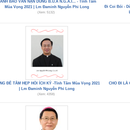
ẢNH BÁO VẤN NẠN DÙNG B.Ù.A N.G.Ả.I... - Tĩnh Tâm
Đi Coi Bói - 
Mùa Vọng 2021 | Lm Đaminh Nguyễn Phi Long
(Xem: 5132)
NG ĐỂ TÂM HẸP HÒI ÍCH KỶ -Tĩnh Tâm Mùa Vọng 2021
CHO ĐI LÀ 
| Lm Đaminh Nguyễn Phi Long
(Xem: 4358)