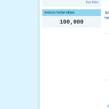
Đọc thêm
KHÁCH THĂM VIẾNG
Bố
ng
100,000