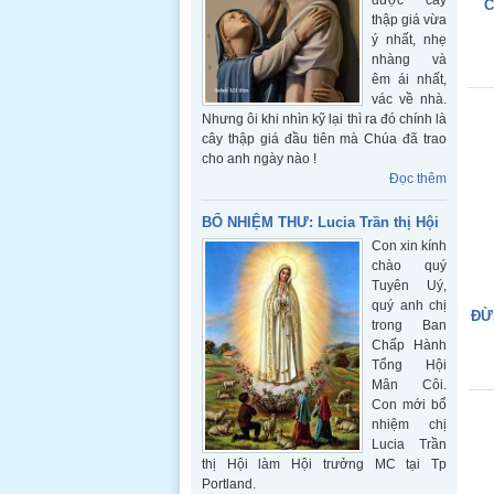
được cây
C
thập giá vừa
ý nhất, nhẹ
nhàng và
êm ái nhất,
vác về nhà.
Nhưng ôi khi nhìn kỹ lại thì ra đó chính là
cây thập giá đầu tiên mà Chúa đã trao
cho anh ngày nào !
Đọc thêm
BỔ NHIỆM THƯ: Lucia Trần thị Hội
Con xin kính
chào quý
Tuyên Uý,
quý anh chị
ĐỪ
trong Ban
Chấp Hành
Tổng Hội
Mân Côi.
Con mới bổ
nhiệm chị
Lucia Trần
thị Hội làm Hội trưởng MC tại Tp
Portland.