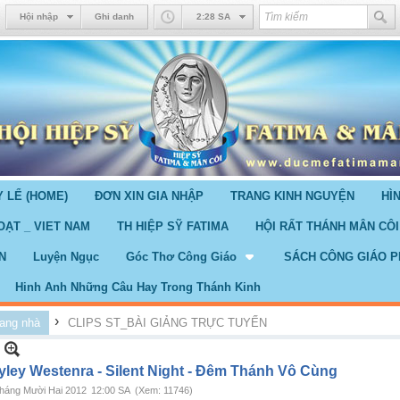
Hội nhập
Ghi danh
2:28 SA
 LỂ (HOME)
ĐƠN XIN GIA NHẬP
TRANG KINH NGUYỆN
HÌ
OẠT _ VIET NAM
TH HIỆP SỸ FATIMA
HỘI RẤT THÁNH MÂN CÔI
N
Luyện Ngục
Góc Thơ Công Giáo
SÁCH CÔNG GIÁO P
Hinh Anh Những Câu Hay Trong Thánh Kinh
›
ang nhà
CLIPS ST_BÀI GIẢNG TRỰC TUYẾN
yley Westenra - Silent Night - Đêm Thánh Vô Cùng
háng Mười Hai 2012
12:00 SA
(Xem: 11746)