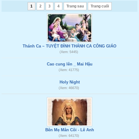
1
2
3
4
Trang sau
Trang cuối
Thánh Ca ~ TUYỆT ĐỈNH THÁNH CA CÔNG GIÁO
(Xem: 5445)
Cao cung lên _ Mai Hậu
(Xem: 41775)
Holy Night
(Xem: 46670)
Bên Mẹ Mân Côi - Lê Anh
(Xem: 64170)