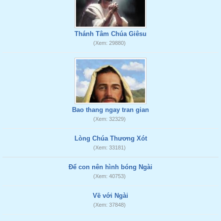
Thánh Tâm Chúa Giêsu
(Xem: 29880)
Bao thang ngay tran gian
(Xem: 32329)
Lòng Chúa Thương Xót
(Xem: 33181)
Để con nên hình bóng Ngài
(Xem: 40753)
Về với Ngài
(Xem: 37848)