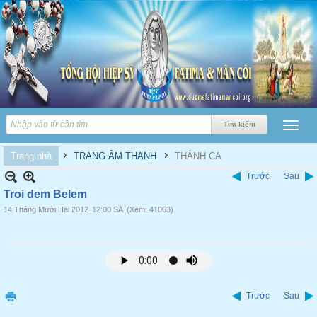
›
›
Trang nhà
TRANG ÂM THANH
THÁNH CA
Trước
Sau
Troi dem Belem
14 Tháng Mười Hai 2012
12:00 SA
(Xem: 41063)
Trước
Sau