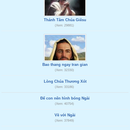
Thánh Tâm Chúa Giêsu
(Xem: 29881)
Bao thang ngay tran gian
(Xem: 32330)
Lòng Chúa Thương Xót
(Xem: 33186)
Để con nên hình bóng Ngài
(Xem: 40754)
Về với Ngài
(Xem: 37849)