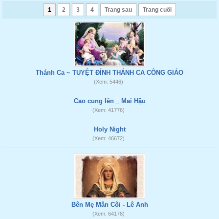
1
2
3
4
Trang sau
Trang cuối
Thánh Ca ~ TUYỆT ĐỈNH THÁNH CA CÔNG GIÁO
(Xem: 5446)
Cao cung lên _ Mai Hậu
(Xem: 41776)
Holy Night
(Xem: 46672)
Bên Mẹ Mân Côi - Lê Anh
(Xem: 64178)