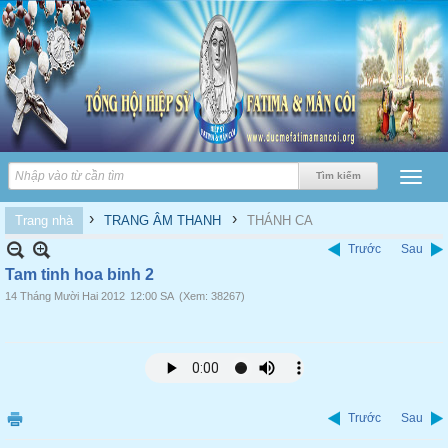
›
›
Trang nhà
TRANG ÂM THANH
THÁNH CA
Trước
Sau
Tam tinh hoa binh 2
14 Tháng Mười Hai 2012
12:00 SA
(Xem: 38267)
Trước
Sau