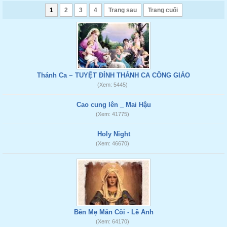
1
2
3
4
Trang sau
Trang cuối
Thánh Ca ~ TUYỆT ĐỈNH THÁNH CA CÔNG GIÁO
(Xem: 5445)
Cao cung lên _ Mai Hậu
(Xem: 41775)
Holy Night
(Xem: 46670)
Bên Mẹ Mân Côi - Lê Anh
(Xem: 64170)