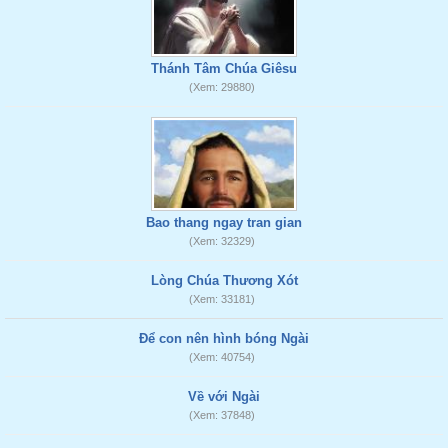
Thánh Tâm Chúa Giêsu
(Xem: 29880)
Bao thang ngay tran gian
(Xem: 32329)
Lòng Chúa Thương Xót
(Xem: 33181)
Để con nên hình bóng Ngài
(Xem: 40754)
Về với Ngài
(Xem: 37848)