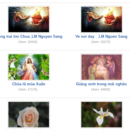
ong trai tim Chua_LM Nguyen Sang
Ve noi day _ LM Nguen Sang
(Xem: 10416)
(Xem: 10273)
Chúa là mùa Xuân
Giáng sinh trong mái nghèo
(Xem: 17175)
(Xem: 44693)