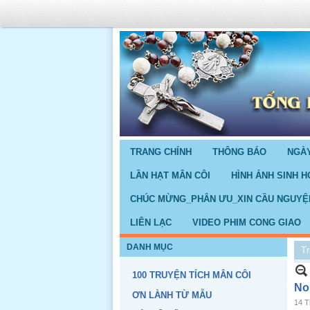
TRANG CHÍNH
THÔNG BÁO
NGÀY
LẦN HẠT MÂN CÔI
HÌNH ẢNH SINH H
CHÚC MỪNG_PHÂN ƯU_XIN CẦU NGUYỆ
LIÊN LẠC
VIDEO PHIM CONG GIAO
DANH MỤC
Tr
100 TRUYỆN TÍCH MÂN CÔI
No
ƠN LÀNH TỪ MẪU
14 T