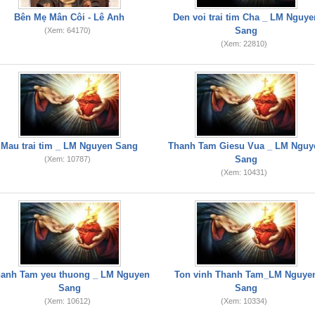
Bên Mẹ Mân Côi - Lê Anh
Den voi trai tim Cha _ LM Nguye
Sang
(Xem: 64170)
(Xem: 22810)
Mau trai tim _ LM Nguyen Sang
Thanh Tam Giesu Vua _ LM Nguy
Sang
(Xem: 10787)
(Xem: 10431)
anh Tam yeu thuong _ LM Nguyen
Ton vinh Thanh Tam_LM Nguye
Sang
Sang
(Xem: 10612)
(Xem: 10334)