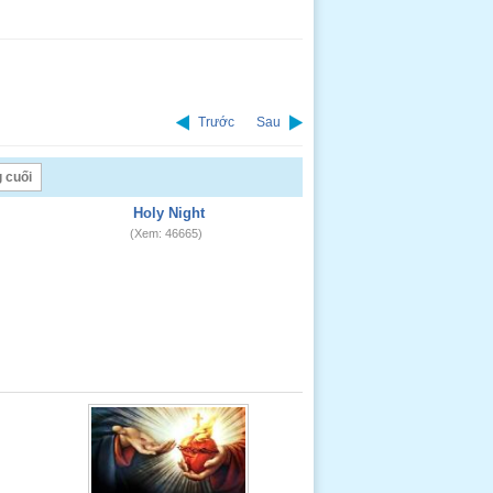
Trước
Sau
 cuối
Holy Night
(Xem: 46665)