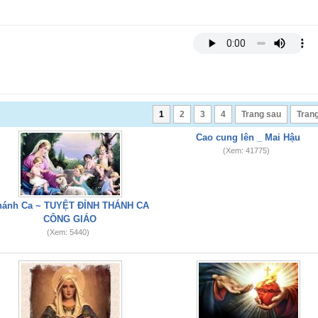
1
2
3
4
Trang sau
Trang
Cao cung lên _ Mai Hậu
(Xem: 41775)
hánh Ca ~ TUYỆT ĐỈNH THÁNH CA
CÔNG GIÁO
(Xem: 5440)