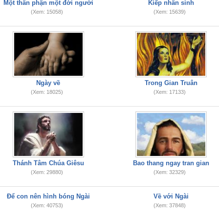
Một thân phận một đời người
Kiếp nhân sinh
(Xem: 15058)
(Xem: 15639)
Ngày về
Trong Gian Truân
(Xem: 18025)
(Xem: 17133)
Thánh Tâm Chúa Giêsu
Bao thang ngay tran gian
(Xem: 29880)
(Xem: 32329)
Để con nên hình bóng Ngài
Về với Ngài
(Xem: 40753)
(Xem: 37848)