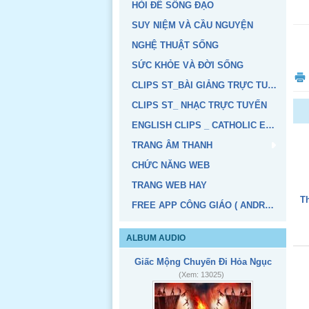
HỎI ĐỂ SỐNG ĐẠO
SUY NIỆM VÀ CẦU NGUYỆN
NGHỆ THUẬT SỐNG
SỨC KHỎE VÀ ĐỜI SỐNG
CLIPS ST_BÀI GIẢNG TRỰC TUYẾN
CLIPS ST_ NHẠC TRỰC TUYẾN
ENGLISH CLIPS _ CATHOLIC EDUCATION
TRANG ÂM THANH
CHỨC NĂNG WEB
TRANG WEB HAY
T
FREE APP CÔNG GIÁO ( ANDROID, IOS)
ALBUM AUDIO
Giấc Mộng Chuyến Đi Hỏa Ngục
(Xem: 13025)