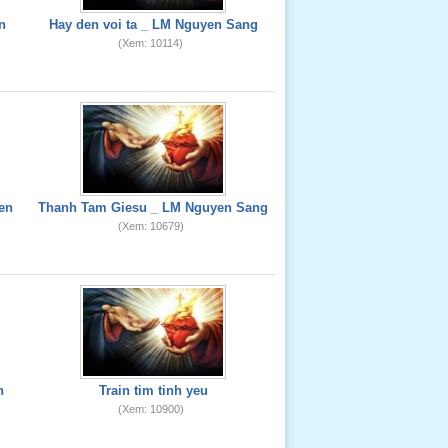
n
Hay den voi ta _ LM Nguyen Sang
(Xem: 10114)
en
Thanh Tam Giesu _ LM Nguyen Sang
(Xem: 10679)
n
Train tim tinh yeu
(Xem: 10900)