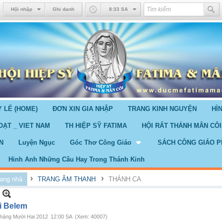
Hội nhập
Ghi danh
8:33 SA
 LỂ (HOME)
ĐƠN XIN GIA NHẬP
TRANG KINH NGUYỆN
HÌ
OẠT _ VIET NAM
TH HIỆP SỸ FATIMA
HỘI RẤT THÁNH MÂN CÔI
N
Luyện Ngục
Góc Thơ Công Giáo
SÁCH CÔNG GIÁO P
Hinh Anh Những Câu Hay Trong Thánh Kinh
›
›
ang nhà
TRANG ÂM THANH
THÁNH CA
i Belem
háng Mười Hai 2012
12:00 SA
(Xem: 40007)