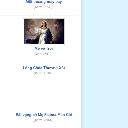
Một thoáng mây bay
(Xem: 18739)
Me ve Troi
(Xem: 28979)
Lòng Chúa Thương Xót
(Xem: 33181)
Bài vọng cổ Mẹ Fatima Mân Côi
(Xem: 30964)