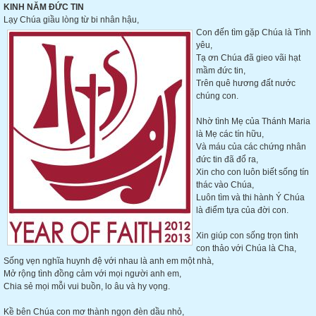
KINH NĂM ĐỨC TIN
Lạy Chúa giầu lòng từ bi nhân hậu,
Con đến tìm gặp Chúa là Tình
yêu,
Tạ ơn Chúa đã gieo vãi hạt
mầm đức tin,
Trên quê hương đất nước
chúng con.
Nhờ tình Mẹ của Thánh Maria
là Mẹ các tín hữu,
Và máu của các chứng nhân
đức tin đã đổ ra,
Xin cho con luôn biết sống tín
thác vào Chúa,
Luôn tìm và thi hành Ý Chúa
là điểm tựa của đời con.
Xin giúp con sống trọn tình
con thảo với Chúa là Cha,
Sống vẹn nghĩa huynh đệ với nhau là anh em một nhà,
Mở rộng tình đồng cảm với mọi người anh em,
Chia sẻ mọi mỗi vui buồn, lo âu và hy vọng.
Kề bên Chúa con mơ thành ngọn đèn dầu nhỏ,