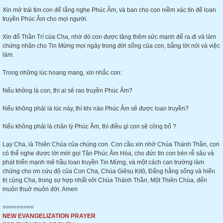
Xin mở trái tim con để lắng nghe Phúc Âm, và ban cho con niềm xác tín để loan
truyền Phúc Âm cho mọi người.
Xin đổ Thần Trí của Cha, nhờ đó con được tăng thêm sức mạnh để ra đi và làm
chứng nhân cho Tin Mừng mọi ngày trong đời sống của con, bằng lời nói và việc
làm.
Trong những lúc hoang mang, xin nhắc con:
Nếu không là con, thì ai sẽ rao truyền Phúc Âm?
Nếu không phải là lúc này, thì khi nào Phúc Âm sẽ được loan truyền?
Nếu không phải là chân lý Phúc Âm, thì điều gì con sẽ công bố ?
Lạy Cha, là Thiên Chúa của chúng con. Con cầu xin nhờ Chúa Thánh Thần, con
có thể nghe được lời mời gọi Tân Phúc Âm Hóa, cho đức tin con bén rễ sâu và
phát triển mạnh mẽ hầu loan truyền Tin Mừng, và một cách can trường làm
chứng cho ơn cứu độ của Con Cha, Chúa Giêsu Kitô, Đấng hằng sống và hiển
trị cùng Cha, trong sự hợp nhất với Chúa Thánh Thần, Một Thiên Chúa, đến
muôn thuở muôn đời. Amen
=========
NEW EVANGELIZATION PRAYER