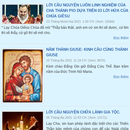
LỜI CẦU NGUYỆN LUÔN LINH NGHIỆM CỦA
CHA THÁNH PIO DỰA TRÊN 03 LỜI HỨA CỦA
CHÚA GIÊSU
23 Tháng Mười Hai 2021
1:28 CH
(Xem: 15566)
* Lạy Chúa Giêsu Chúa đã nói "Thầy bảo thật, anh em cứ xin thì sẽ được, cứ tìm
thì sẽ thấy, cứ gõ thì sẽ mở cho.
Đọc thêm
NĂM THÁNH GIUSE: KINH CẦU CÙNG THÁNH
GIUSE
15 Tháng Ba 2021
11:19 CH
(Xem: 8870)
Kính chào Đấng Gìn giữ Đấng Cứu Thế. Bạn trăm
năm của Đức Trinh Nữ Maria.
Đọc thêm
LỜI CẦU NGUYỆN CHỮA LÀNH GIA TỘC.
05 Tháng Ba 2021
11:53 CH
(Xem: 13171)
Lạy Cha, xin ban phép lành đặc biệt cho các Thiên
Thần bản mệnh của chúng con để các Ngài chữa