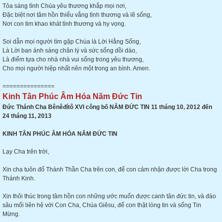
Tỏa sáng tình Chúa yêu thương khắp mọi nơi,
Đặc biệt nơi tâm hồn thiếu vắng tình thương và lẽ sống,
Nơi con tim khao khát tình thương và hy vọng.
Soi dẫn mọi người tìm gặp Chúa là Lời Hằng Sống,
Là Lời ban ánh sáng chân lý và sức sống dồi dào,
Là điểm tựa cho nhà nhà vui sống trong yêu thương,
Cho mọi người hiệp nhất nên một trong an bình. Amen.
===============
Kinh Tân Phúc Âm Hóa Năm Đức Tin
Đức Thánh Cha Bênêđítô XVI công bố NĂM ĐỨC TIN 11 tháng 10, 2012 đến
24 tháng 11, 2013
KINH TÂN PHÚC ÂM HÓA NĂM ĐỨC TIN
Lạy Cha trên trời,
Xin cha tuôn đổ Thánh Thần Cha trên con, để con cảm nhận được lời Cha trong
Thánh Kinh.
Xin thôi thúc trong tâm hồn con những ước muốn được canh tân đức tin, và đào
sâu mối liên hệ với Con Cha, Chúa Giêsu, để con thật lòng tin và sống Tin
Mừng.