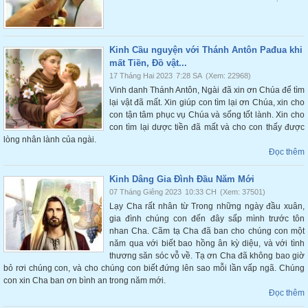
Kinh Cầu nguyện với Thánh Antôn Pađua khi
mất Tiền, Đồ vật...
17 Tháng Hai 2023
7:28 SA
(Xem: 22968)
Vinh danh Thánh Antôn, Ngài đã xin ơn Chúa để tìm
lại vật đã mất. Xin giúp con tìm lại ơn Chúa, xin cho
con tận tâm phục vụ Chúa và sống tốt lành. Xin cho
con tìm lại dược tiền đã mất và cho con thấy được
lòng nhân lành của ngài.
Đọc thêm
Kinh Dâng Gia Đình Đầu Năm Mới
07 Tháng Giêng 2023
10:33 CH
(Xem: 37501)
Lạy Cha rất nhân từ Trong những ngày đầu xuân,
gia đình chúng con đến đây sấp mình trước tôn
nhan Cha. Cãm tạ Cha đã ban cho chúng con một
năm qua với biết bao hồng ân kỳ diệu, và với tình
thương săn sóc vỗ về. Tạ ơn Cha đã không bao giờ
bỏ rơi chúng con, và cho chúng con biết đứng lên sao mỗi lần vấp ngã. Chúng
con xin Cha ban ơn bình an trong năm mới.
Đọc thêm