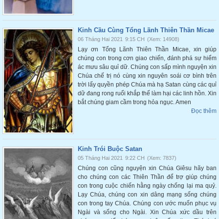
Kinh Cầu Cùng Tổng Lãnh Thiên Thần Micae
06 Tháng Hai 2021
9:15 CH
(Xem: 14908)
Lạy ơn Tổng Lãnh Thiên Thần Micae, xin giúp
chúng con trong cơn giao chiến, đánh phá sự hiểm
ác mưu sâu quỉ dữ. Chúng con sấp mình nguyện xin
Chúa chế trị nó cùng xin nguyên soái cơ bình trên
trời lấy quyền phép Chúa mà hạ Satan cùng các quỉ
dữ đang rong ruổi khắp thế làm hại các linh hồn. Xin
bắt chúng giam cầm trong hỏa ngục. Amen
Đọc thêm
Kinh Trói Buộc Satan
05 Tháng Hai 2021
9:22 CH
(Xem: 7837)
Chúng con cũng nguyện xin Chúa Giêsu hãy ban
cho chúng con các Thiên Thần để trợ giúp chúng
con trong cuộc chiến hằng ngày chống lại ma quỷ.
Lạy Chúa, chúng con xin dâng mạng sống chúng
con trong tay Chúa. Chúng con ước muốn phục vụ
Ngài và sống cho Ngài. Xin Chúa xức dầu trên