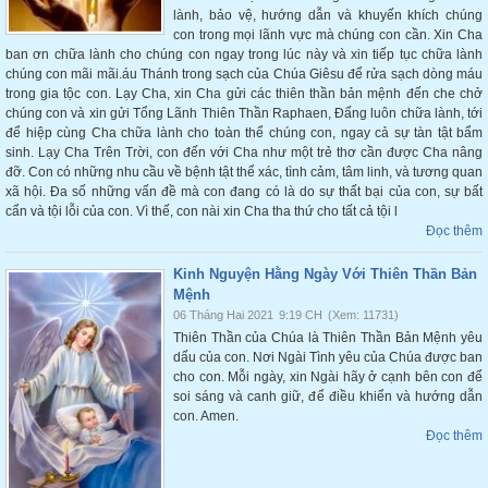
lành, bảo vệ, hướng dẫn và khuyến khích chúng
con trong mọi lãnh vực mà chúng con cần. Xin Cha
ban ơn chữa lành cho chúng con ngay trong lúc này và xin tiếp tục chữa lành
chúng con mãi mãi.áu Thánh trong sạch của Chúa Giêsu để rửa sạch dòng máu
trong gia tộc con. Lạy Cha, xin Cha gửi các thiên thần bản mệnh đến che chở
chúng con và xin gửi Tổng Lãnh Thiên Thần Raphaen, Đấng luôn chữa lành, tới
để hiệp cùng Cha chữa lành cho toàn thể chúng con, ngay cả sự tàn tật bẩm
sinh. Lạy Cha Trên Trời, con đến với Cha như một trẻ thơ cần được Cha nâng
đỡ. Con có những nhu cầu về bệnh tật thể xác, tình cảm, tâm linh, và tương quan
xã hội. Đa số những vấn đề mà con đang có là do sự thất bại của con, sự bất
cẩn và tội lỗi của con. Vì thế, con nài xin Cha tha thứ cho tất cả tội l
Đọc thêm
Kinh Nguyện Hằng Ngày Với Thiên Thần Bản
Mệnh
06 Tháng Hai 2021
9:19 CH
(Xem: 11731)
Thiên Thần của Chúa là Thiên Thần Bản Mệnh yêu
dấu của con. Nơi Ngài Tình yêu của Chúa được ban
cho con. Mỗi ngày, xin Ngài hãy ở cạnh bên con để
soi sáng và canh giữ, để điều khiển và hướng dẫn
con. Amen.
Đọc thêm