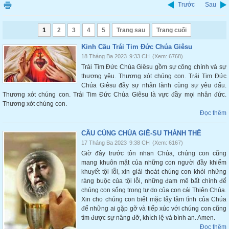
Trước
Sau
1
2
3
4
5
Trang sau
Trang cuối
Kinh Cầu Trái Tim Đức Chúa Giêsu
18 Tháng Ba 2023
9:33 CH
(Xem: 6768)
Trái Tim Đức Chúa Giêsu gồm sự công chính và sự
thương yêu. Thương xót chúng con. Trái Tim Đức
Chúa Giêsu đầy sự nhân lành cùng sự yêu dấu.
Thương xót chúng con. Trái Tim Đức Chúa Giêsu là vực đầy mọi nhân đức.
Thương xót chúng con.
Đọc thêm
CẦU CÙNG CHÚA GIÊ-SU THÁNH THỂ
17 Tháng Ba 2023
9:38 CH
(Xem: 6167)
Giờ đây trước tôn nhan Chúa, chúng con cũng
mang khuôn mặt của những con người đầy khiếm
khuyết tội lỗi, xin giải thoát chúng con khỏi những
ràng buộc của tội lỗi, những đam mê bất chính để
chúng con sống trong tự do của con cái Thiên Chúa.
Xin cho chúng con biết mặc lấy tâm tình của Chúa
để những ai gặp gỡ và tiếp xúc với chúng con cũng
tìm được sự nâng đỡ, khích lệ và bình an. Amen.
Đọc thêm