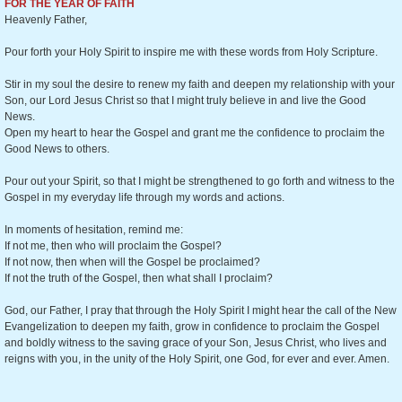
FOR THE YEAR OF FAITH
Heavenly Father,
Pour forth your Holy Spirit to inspire me with these words from Holy Scripture.
Stir in my soul the desire to renew my faith and deepen my relationship with your
Son, our Lord Jesus Christ so that I might truly believe in and live the Good
News.
Open my heart to hear the Gospel and grant me the confidence to proclaim the
Good News to others.
Pour out your Spirit, so that I might be strengthened to go forth and witness to the
Gospel in my everyday life through my words and actions.
In moments of hesitation, remind me:
If not me, then who will proclaim the Gospel?
If not now, then when will the Gospel be proclaimed?
If not the truth of the Gospel, then what shall I proclaim?
God, our Father, I pray that through the Holy Spirit I might hear the call of the New
Evangelization to deepen my faith, grow in confidence to proclaim the Gospel
and boldly witness to the saving grace of your Son, Jesus Christ, who lives and
reigns with you, in the unity of the Holy Spirit, one God, for ever and ever. Amen.