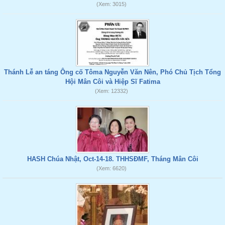
(Xem: 3015)
Thánh Lễ an táng Ông cố Tôma Nguyễn Văn Nên, Phó Chủ Tịch Tổng
Hội Mân Côi và Hiệp Sĩ Fatima
(Xem: 12332)
HASH Chúa Nhật, Oct-14-18. THHSĐMF, Tháng Mân Côi
(Xem: 6620)