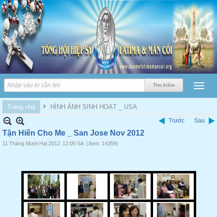
›
Trang nhà
HÌNH ẢNH SINH HOẠT _ USA
Trước
Sau
Tận Hiến Cho Me _ San Jose Nov 2012
11 Tháng Mười Hai 2012
12:00 SA
(Xem: 14359)