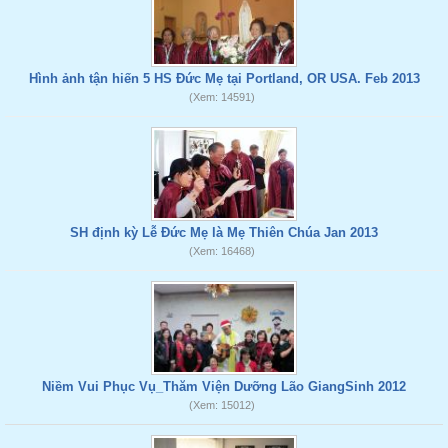
Hình ảnh tận hiến 5 HS Đức Mẹ tại Portland, OR USA. Feb 2013
(Xem: 14591)
SH định kỳ Lễ Đức Mẹ là Mẹ Thiên Chúa Jan 2013
(Xem: 16468)
Niềm Vui Phục Vụ_Thăm Viện Dưỡng Lão GiangSinh 2012
(Xem: 15012)