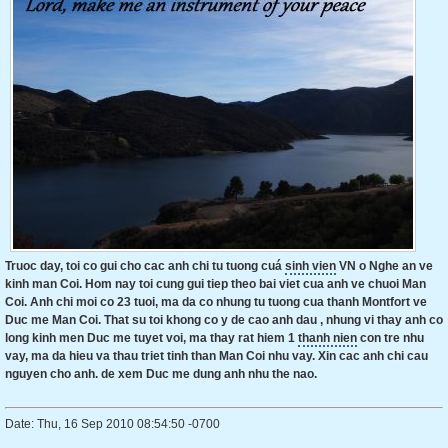
Truoc day, toi co gui cho cac anh chi tu tuong cuá
sinh vien
VN o
Nghe
an ve
kinh man Coi. Hom nay toi cung gui tiep theo bai viet cua anh ve chuoi Man
Coi. Anh chi moi co 23 tuoi, ma da co nhung tu tuong cua thanh Montfort ve
Duc me Man Coi. That su toi khong co y de cao anh dau , nhung vi thay anh co
long kinh men Duc me tuyet voi, ma thay rat hiem 1
thanh nien
con tre nhu
vay, ma da hieu va thau triet tinh than Man Coi nhu vay. Xin cac anh chi cau
nguyen cho anh. de xem Duc me dung anh nhu the nao.
Date: Thu, 16 Sep 2010 08:54:50 -0700