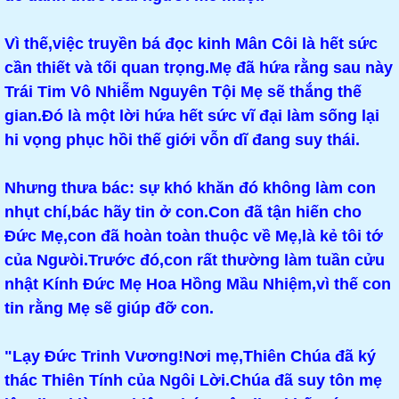
Vì thế,việc truyền bá đọc kinh Mân Côi là hết sức
cần thiết và tối quan trọng.Mẹ đã hứa rằng sau này
Trái Tim Vô Nhiễm Nguyên Tội Mẹ sẽ thắng thế
gian.Đó là một lời hứa hết sức vĩ đại làm sống lại
hi vọng phục hồi thế giới vỗn dĩ đang suy thái.
Nhưng thưa bác: sự khó khăn đó không làm con
nhụt chí,bác hãy tin ở con.Con đã tận hiến cho
Đức Mẹ,con đã hoàn toàn thuộc về Mẹ,là kẻ tôi tớ
của Ngưòi.Trước đó,con rất thường làm tuần cửu
nhật Kính Đức Mẹ Hoa Hồng Mầu Nhiệm,vì thế con
tin rằng Mẹ sẽ giúp đỡ con.
"Lạy Đức Trinh Vương!Nơi mẹ,Thiên Chúa đã ký
thác Thiên Tính của Ngôi Lời.Chúa đã suy tôn mẹ