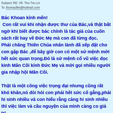
Subject: RE: Về: Thu Tra Loi
To:
thomasftm@hotmail.com
Bác Khoan kính mến!
Con rất vui khi nhận được thư của Bác,và thật bất
ngờ khi biết được bác chính là tác giả của cuốn
sách rất hay về Đức Mẹ mà con đã từng đọc.
Phải chăng Thiên Chúa nhân lành đã xếp đặt cho
con gặp Bác ,để bây giờ con có một sứ mệnh mới
hết sức quan trọng.Đó là sứ mệnh cổ vũ việc đọc
kinh Mân Côi kính Đức Mẹ và mời gọi nhiều người
gia nhập hội Mân Côi.
Thật là một công việc trọng đại nhưng cũng rất
khó khăn,nó đòi hỏi con phải hết sức cố gắng,phải
hi sinh nhiều và con hiểu rằng càng hi sinh nhiều
thì việc làm và cầu nguyện của mình càng co giá