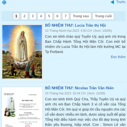
Trước
1
2
3
4
5
6
7
Trang sau
Trang cuối
BỔ NHIỆM THƯ: Lucia Trần thị Hội
10 Tháng Mười Hai 2023
4:50 CH
(Xem: 10005)
Con xin kính chào quý Tuyên Uý, quý anh chị trong
Ban Chấp Hành Tổng Hội Mân Côi. Con mới bổ
nhiệm chị Lucia Trần thị Hội làm Hội trưởng MC tại
Tp Portland.
Đọc thêm
BỔ NHIỆM THƯ: Nicolas Trần Văn Hiến
24 Tháng Hai 2023
10:44 CH
(Xem: 11006)
Con xin kính trình Quý Cha, Thầy Tuyên Uý và quý
anh chị em Ban Chấp hành 3 vị cố vấn của Tổng
Hội Mân Côi. Xin quý vị giúp lời cầu nguyện cho các
cố vấn được nhiều ơn lành, được sáng suốt để giúp
Tổng Hội điều hành mọi việc cho tốt đẹp trong tinh
thân yêu thương, hiệp nhứt. Con : Simon Lê văn