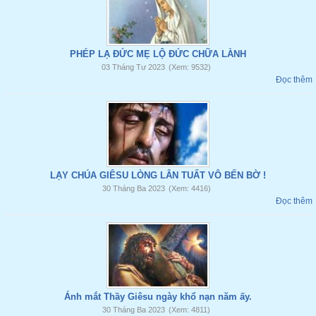
PHÉP LẠ ĐỨC MẸ LỘ ĐỨC CHỮA LÀNH
03 Tháng Tư 2023
(Xem: 9532)
Đọc thêm
LẠY CHÚA GIÊSU LÒNG LÂN TUẤT VÔ BẾN BỜ !
30 Tháng Ba 2023
(Xem: 4416)
Đọc thêm
Ánh mắt Thầy Giêsu ngày khổ nạn năm ấy.
30 Tháng Ba 2023
(Xem: 4811)