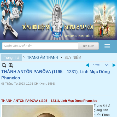
›
›
Trang nhà
TRANG ÂM THANH
SUY NIỆM
Trước
Sau
THÁNH ANTÔN PAĐÔVA (1195 – 1231), Linh Mục Dòng
Phanxico
08 Tháng Tư 2023
10:35 CH
(Xem: 5586)
THÁNH ANTÔN PAĐÔVA (1195 – 1231), Linh Mục Dòng Phanxico
Trong khi đi
giảng trên
nước Pháp,