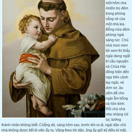
một hôm cha
Antôn trọ đêm
trong phòng
vắng vẻ của
một nhà kia.
Bỗng nửa đêm
phòng ngài
sáng rực. Chủ
nhà mon men
tới xem thì thấy
ngài đang ngất
trí cầu nguyện
và Chúa Hài
đồng hiện đến
ngự trên cánh
tay ngài, vẻ
đơn sơ, âu
yếm để cho
ngài ẵm bồng
và hôn kính.
Rồi chủ nhà
nhẹ nhàng rút
lui, tưởng
thánh nhân không biết. Chẳng dè, sáng hôm sau, trước khi ra đi, ngài dặn chủ
nhà không được tiết
lộ việc ấy ra. Vâng theo lời dặn, ông ấy giữ kỹ điều bí mật.