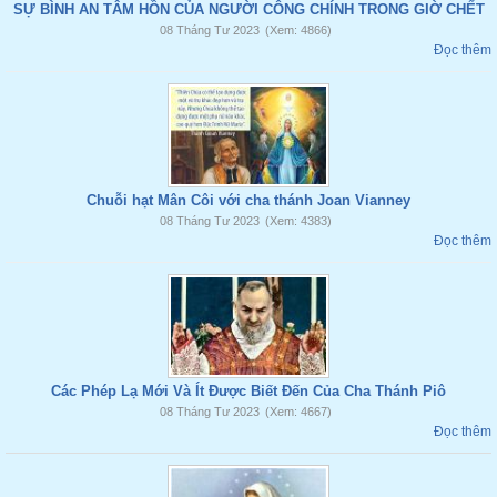
SỰ BÌNH AN TÂM HỒN CỦA NGƯỜI CÔNG CHÍNH TRONG GIỜ CHẾT
08 Tháng Tư 2023
(Xem: 4866)
Đọc thêm
Chuỗi hạt Mân Côi với cha thánh Joan Vianney
08 Tháng Tư 2023
(Xem: 4383)
Đọc thêm
Các Phép Lạ Mới Và Ít Được Biết Đến Của Cha Thánh Piô
08 Tháng Tư 2023
(Xem: 4667)
Đọc thêm