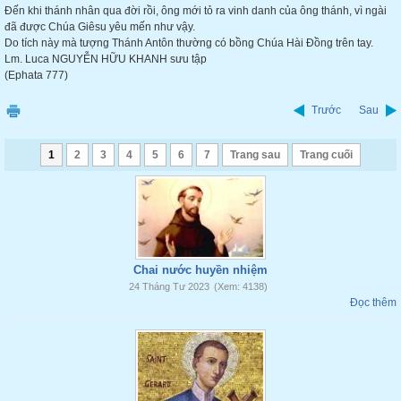
Đến khi thánh nhân qua đời rồi, ông mới tỏ ra vinh danh của ông thánh, vì ngài
đã được Chúa Giêsu yêu mến như vậy.
Do tích này mà tượng Thánh Antôn thường có bồng Chúa Hài Đồng trên tay.
Lm. Luca NGUYỄN HỮU KHANH sưu tập
(Ephata 777)
Trước
Sau
1
2
3
4
5
6
7
Trang sau
Trang cuối
Chai nước huyền nhiệm
24 Tháng Tư 2023
(Xem: 4138)
Đọc thêm