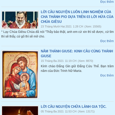
Đọc thêm
LỜI CẦU NGUYỆN LUÔN LINH NGHIỆM CỦA
CHA THÁNH PIO DỰA TRÊN 03 LỜI HỨA CỦA
CHÚA GIÊSU
23 Tháng Mười Hai 2021
1:28 CH
(Xem: 15565)
* Lạy Chúa Giêsu Chúa đã nói "Thầy bảo thật, anh em cứ xin thì sẽ được, cứ tìm
thì sẽ thấy, cứ gõ thì sẽ mở cho.
Đọc thêm
NĂM THÁNH GIUSE: KINH CẦU CÙNG THÁNH
GIUSE
15 Tháng Ba 2021
11:19 CH
(Xem: 8870)
Kính chào Đấng Gìn giữ Đấng Cứu Thế. Bạn trăm
năm của Đức Trinh Nữ Maria.
Đọc thêm
LỜI CẦU NGUYỆN CHỮA LÀNH GIA TỘC.
05 Tháng Ba 2021
11:53 CH
(Xem: 13171)