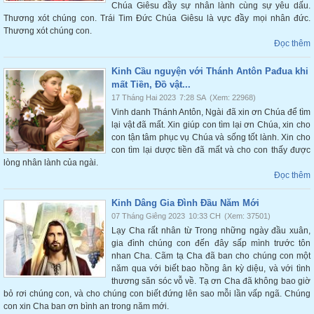
Chúa Giêsu đầy sự nhân lành cùng sự yêu dấu.
Thương xót chúng con. Trái Tim Đức Chúa Giêsu là vực đầy mọi nhân đức.
Thương xót chúng con.
Đọc thêm
Kinh Cầu nguyện với Thánh Antôn Pađua khi
mất Tiền, Đồ vật...
17 Tháng Hai 2023
7:28 SA
(Xem: 22968)
Vinh danh Thánh Antôn, Ngài đã xin ơn Chúa để tìm
lại vật đã mất. Xin giúp con tìm lại ơn Chúa, xin cho
con tận tâm phục vụ Chúa và sống tốt lành. Xin cho
con tìm lại dược tiền đã mất và cho con thấy được
lòng nhân lành của ngài.
Đọc thêm
Kinh Dâng Gia Đình Đầu Năm Mới
07 Tháng Giêng 2023
10:33 CH
(Xem: 37501)
Lạy Cha rất nhân từ Trong những ngày đầu xuân,
gia đình chúng con đến đây sấp mình trước tôn
nhan Cha. Cãm tạ Cha đã ban cho chúng con một
năm qua với biết bao hồng ân kỳ diệu, và với tình
thương săn sóc vỗ về. Tạ ơn Cha đã không bao giờ
bỏ rơi chúng con, và cho chúng con biết đứng lên sao mỗi lần vấp ngã. Chúng
con xin Cha ban ơn bình an trong năm mới.