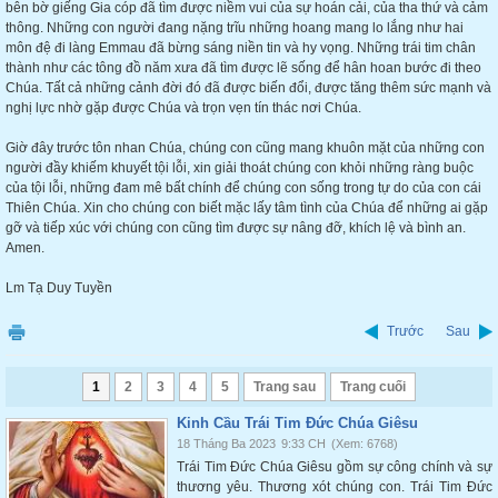
bên bờ giếng Gia cóp đã tìm được niềm vui của sự hoán cải, của tha thứ và cảm
thông. Những con người đang nặng trĩu những hoang mang lo lắng như hai
môn đệ đi làng Emmau đã bừng sáng niền tin và hy vọng. Những trái tim chân
thành như các tông đồ năm xưa đã tìm được lẽ sống để hân hoan bước đi theo
Chúa. Tất cả những cảnh đời đó đã được biến đổi, được tăng thêm sức mạnh và
nghị lực nhờ gặp được Chúa và trọn vẹn tín thác nơi Chúa.
Giờ đây trước tôn nhan Chúa, chúng con cũng mang khuôn mặt của những con
người đầy khiếm khuyết tội lỗi, xin giải thoát chúng con khỏi những ràng buộc
của tội lỗi, những đam mê bất chính để chúng con sống trong tự do của con cái
Thiên Chúa. Xin cho chúng con biết mặc lấy tâm tình của Chúa để những ai gặp
gỡ và tiếp xúc với chúng con cũng tìm được sự nâng đỡ, khích lệ và bình an.
Amen.
Lm Tạ Duy Tuyền
Trước
Sau
1
2
3
4
5
Trang sau
Trang cuối
Kinh Cầu Trái Tim Đức Chúa Giêsu
18 Tháng Ba 2023
9:33 CH
(Xem: 6768)
Trái Tim Đức Chúa Giêsu gồm sự công chính và sự
thương yêu. Thương xót chúng con. Trái Tim Đức