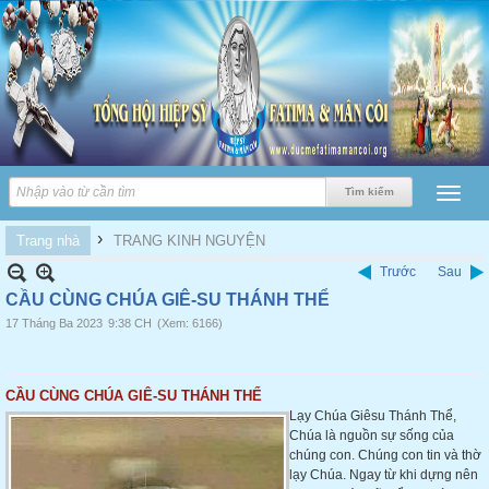
›
Trang nhà
TRANG KINH NGUYỆN
Trước
Sau
CẦU CÙNG CHÚA GIÊ-SU THÁNH THỂ
17 Tháng Ba 2023
9:38 CH
(Xem: 6166)
CẦU CÙNG CHÚA GIÊ-SU THÁNH THỂ
Lạy Chúa Giêsu Thánh Thể,
Chúa là nguồn sự sống của
chúng con. Chúng con tin và thờ
lạy Chúa. Ngay từ khi dựng nên