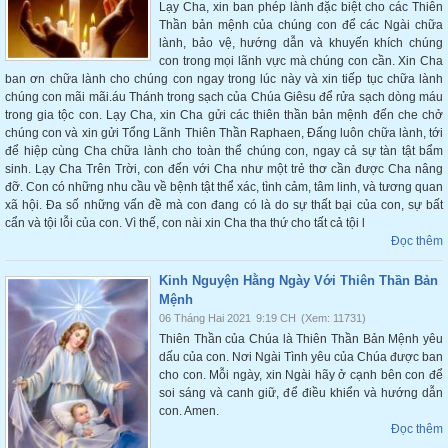
Lạy Cha, xin ban phép lành đặc biệt cho các Thiên
Thần bản mệnh của chúng con để các Ngài chữa
lành, bảo vệ, hướng dẫn và khuyến khích chúng
con trong mọi lãnh vực mà chúng con cần. Xin Cha
ban ơn chữa lành cho chúng con ngay trong lúc này và xin tiếp tục chữa lành
chúng con mãi mãi.áu Thánh trong sạch của Chúa Giêsu để rửa sạch dòng máu
trong gia tộc con. Lạy Cha, xin Cha gửi các thiên thần bản mệnh đến che chở
chúng con và xin gửi Tổng Lãnh Thiên Thần Raphaen, Đấng luôn chữa lành, tới
để hiệp cùng Cha chữa lành cho toàn thể chúng con, ngay cả sự tàn tật bẩm
sinh. Lạy Cha Trên Trời, con đến với Cha như một trẻ thơ cần được Cha nâng
đỡ. Con có những nhu cầu về bệnh tật thể xác, tình cảm, tâm linh, và tương quan
xã hội. Đa số những vấn đề mà con đang có là do sự thất bại của con, sự bất
cẩn và tội lỗi của con. Vì thế, con nài xin Cha tha thứ cho tất cả tội l
Đọc thêm
Kinh Nguyện Hằng Ngày Với Thiên Thần Bản
Mệnh
06 Tháng Hai 2021
9:19 CH
(Xem: 11731)
Thiên Thần của Chúa là Thiên Thần Bản Mệnh yêu
dấu của con. Nơi Ngài Tình yêu của Chúa được ban
cho con. Mỗi ngày, xin Ngài hãy ở cạnh bên con để
soi sáng và canh giữ, để điều khiển và hướng dẫn
con. Amen.
Đọc thêm