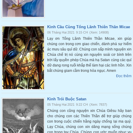
Kinh Cầu Cùng Tổng Lãnh Thiên Thần Micae
06 Tháng Hai 2021
9:15 CH
(Xem: 14908)
Lạy ơn Tổng Lãnh Thiên Thần Micae, xin giúp
chúng con trong cơn giao chiến, đánh phá sự hiểm
ác mưu sâu quỉ dữ. Chúng con sấp mình nguyện xin
Chúa chế trị nó cùng xin nguyên soái cơ bình trên
trời lấy quyền phép Chúa mà hạ Satan cùng các quỉ
dữ đang rong ruổi khắp thế làm hại các linh hồn. Xin
bắt chúng giam cầm trong hỏa ngục. Amen
Đọc thêm
Kinh Trói Buộc Satan
05 Tháng Hai 2021
9:22 CH
(Xem: 7837)
Chúng con cũng nguyện xin Chúa Giêsu hãy ban
cho chúng con các Thiên Thần để trợ giúp chúng
con trong cuộc chiến hằng ngày chống lại ma quỷ.
Lạy Chúa, chúng con xin dâng mạng sống chúng
con trong tay Chúa. Chúng con ước muốn phục vụ