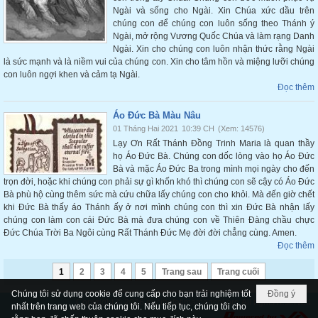
Ngài và sống cho Ngài. Xin Chúa xức dầu trên
chúng con để chúng con luôn sống theo Thánh ý
Ngài, mở rộng Vương Quốc Chúa và làm rạng Danh
Ngài. Xin cho chúng con luôn nhận thức rằng Ngài
là sức mạnh và là niềm vui của chúng con. Xin cho tâm hồn và miệng lưỡi chúng
con luôn ngợi khen và cảm tạ Ngài.
Đọc thêm
Áo Đức Bà Màu Nâu
01 Tháng Hai 2021
10:39 CH
(Xem: 14576)
Lạy Ơn Rất Thánh Đồng Trinh Maria là quan thầy
họ Áo Đức Bà. Chúng con dốc lòng vào họ Áo Đức
Bà và mặc Áo Đức Ba trong mình mọi ngày cho đến
trọn đời, hoặc khi chúng con phải sự gì khốn khó thì chúng con sẽ cậy có Áo Đức
Bà phù hộ cùng thêm sức mà cứu chữa lấy chúng con cho khỏi. Mà đến giờ chết
khi Đức Bà thấy áo Thánh ấy ở nơi mình chúng con thì xin Đức Bà nhận lấy
chúng con làm con cái Đức Bà mà đưa chúng con về Thiên Đàng chầu chực
Đức Chúa Trời Ba Ngôi cùng Rất Thánh Đức Mẹ đời đời chẳng cùng. Amen.
Đọc thêm
1
2
3
4
5
Trang sau
Trang cuối
Chúng tôi sử dụng cookie để cung cấp cho bạn trải nghiệm tốt
Đồng ý
Copyright © 2026
ducmefatimamancoi.org
All rights reserved
nhất trên trang web của chúng tôi. Nếu tiếp tục, chúng tôi cho