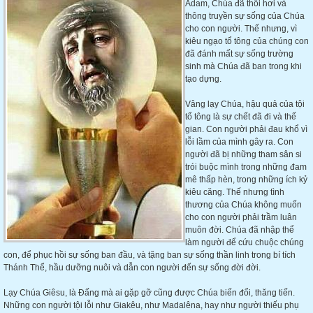
Adam, Chúa đã
thổi hơi và
thông truyền sự sống của Chúa
cho con người. Thế nhưng, vì
kiêu ngạo tổ tông của chúng con
đã đánh mất sự sống trường
sinh mà Chúa đã ban trong khi
tạo dựng.
Vâng lạy Chúa, hậu quả của tội
tổ tông là sự chết đã đi và thế
gian. Con người phải đau khổ vì
lỗi lầm của mình gây ra. Con
người đã bị những tham sân si
trói buộc mình trong những đam
mê thấp hèn, trong những ích kỷ
kiêu căng. Thế nhưng tình
thương của Chúa không muốn
cho con người phải trầm luân
muôn đời. Chúa đã nhập thể
làm người để cứu chuộc chúng
con, để phục hồi sự sống ban đầu, và tặng ban sự sống thần linh trong bí tích
Thánh Thể, hầu dưỡng nuôi và dẫn con người đến sự sống đời đời.
Lạy Chúa Giêsu, là Đấng mà ai gặp gỡ cũng được Chúa biến đổi, thăng tiến.
Những con người tội lỗi như Giakêu, như Madalêna, hay như người thiếu phụ