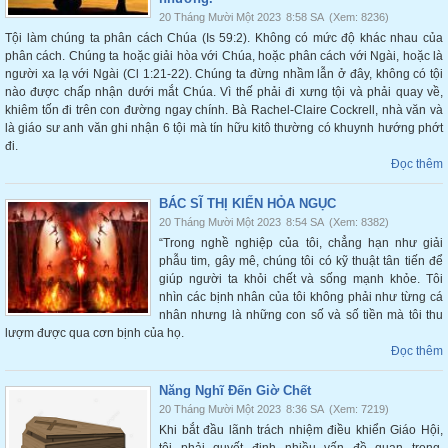
20 Tháng Mười Một 2023
8:58 SA
(Xem: 8236)
Tội làm chúng ta phân cách Chúa (Is 59:2). Không có mức độ khác nhau của
phân cách. Chúng ta hoặc giải hòa với Chúa, hoặc phân cách với Ngài, hoặc là
người xa lạ với Ngài (Cl 1:21-22). Chúng ta đừng nhầm lẫn ở đây, không có tội
nào được chấp nhận dưới mắt Chúa. Vì thế phải đi xưng tội và phải quay về,
khiêm tốn đi trên con đường ngay chính. Bà Rachel-Claire Cockrell, nhà văn và
là giáo sư anh văn ghi nhận 6 tội mà tín hữu kitô thường có khuynh hướng phớt
đi.
Đọc thêm
BÁC SĨ THỊ KIẾN HỎA NGỤC
20 Tháng Mười Một 2023
8:54 SA
(Xem: 8382)
“Trong nghề nghiệp của tôi, chẳng hạn như giải
phẫu tim, gây mê, chúng tôi có kỹ thuật tân tiến để
giúp người ta khỏi chết và sống mạnh khỏe. Tôi
nhìn các bịnh nhân của tôi không phải như từng cá
nhân nhưng là những con số và số tiền mà tôi thu
lượm được qua cơn bịnh của họ.
Đọc thêm
Năng Nghĩ Đến Giờ Chết
20 Tháng Mười Một 2023
8:36 SA
(Xem: 7219)
Khi bắt đầu lãnh trách nhiệm điều khiển Giáo Hội,