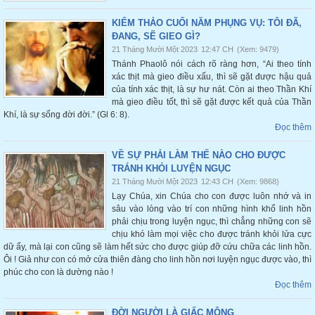
KIỂM THẢO CUỐI NĂM PHỤNG VỤ: TÔI ĐÃ,
ĐANG, SẼ GIEO GÌ?
21 Tháng Mười Một 2023
12:47 CH
(Xem: 9479)
Thánh Phaolô nói cách rõ ràng hơn, “Ai theo tính
xác thịt mà gieo điều xấu, thì sẽ gặt được hậu quả
của tính xác thịt, là sự hư nát. Còn ai theo Thần Khí
mà gieo điều tốt, thì sẽ gặt được kết quả của Thần
Khí, là sự sống đời đời.” (Gl 6: 8).
Đọc thêm
VỀ SỰ PHẢI LÀM THẾ NÀO CHO ĐƯỢC
TRÁNH KHỎI LUYỆN NGỤC
21 Tháng Mười Một 2023
12:43 CH
(Xem: 9868)
Lạy Chúa, xin Chúa cho con được luôn nhớ và in
sâu vào lòng vào trí con những hình khổ linh hồn
phải chịu trong luyện ngục, thì chẳng những con sẽ
chịu khó làm mọi việc cho được tránh khỏi lửa cực
dữ ấy, mà lại con cũng sẽ làm hết sức cho được giúp đỡ cứu chữa các linh hồn.
Ôi ! Giả như con có mở cửa thiên đàng cho linh hồn nơi luyện ngục được vào, thì
phúc cho con là dường nào !
Đọc thêm
ĐỜI NGƯỜI LÀ GIẤC MỘNG