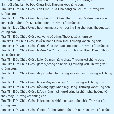
Đức Chúa Thánh Thần là Đức Chúa Trời thật. Thương xót chúng con.
Ba ngôi cũng là một Đức Chúa Trời. Thương xót chúng con.
Trái Tim Đức Chúa Giêsu con Đức Chúa Cha hằng có đời đời. Thương xót
chúng con.
Trái Tim Đức Chúa Giêsu bởi phép Đức Chúa Thánh Thần đã dựng nên trong
lòng Rất Thánh Đức Mẹ Đồng trinh. Thương xót chúng con.
Trái Tim Đức Chúa Giêsu hợp làm một cùng ngôi thứ Hai cho trọn. Thương xót
chúng con.
Trái Tim Đức Chúa Giêsu oai vọng vô cùng. Thương xót chúng con.
Trái tim Đức Chúa Giêsu là đền thánh Chúa Trời. Thương xót chúng con.
Trái Tim Đức Chúa Giêsu là toà Đấng cực cao cực trọng. Thương xót chúng con.
Trái Tim Đức Chúa Giêsu là đền đài Chúa Trời cùng là cửa Thiên Đàng. Thương
xót chúng con.
Trái Tim Đức Chúa Giêsu là lò lửa mến hằng cháy. Thương xót chúng con.
Trái Tim Đức Chúa Giêsu gồm sự công chính và sự thương yêu. Thương xót
chúng con.
Trái Tim Đức Chúa Giêsu đầy sự nhân lành cùng sự yêu dấu. Thương xót chúng
con.
Trái Tim Đức Chúa Giêsu là vực đầy mọi nhân đức. Thương xót chúng con.
Trái Tim Đức Chúa Giêsu rất đáng ngợi khen mọi đàng. Thương xót chúng con.
Trái Tim Đức Chúa Giêsu là Vua lòng mọi người cùng là chốn phải hướng về
thay thảy. Thương xót chúng con.
Trái Tim Đức Chúa Giêsu là kho mọi sự khôn ngoan thông thái. Thương xót
chúng con.
Trái Tim Đức Chúa Giêsu là nơi trót tính Đức Chúa Trời ngự. Thương xót chúng