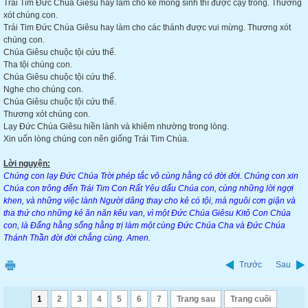
Trái Tim Đức Chúa Giêsu hay làm cho kẻ mong sinh thì được cậy trông. Thương
xót chúng con.
Trái Tim Đức Chúa Giêsu hay làm cho các thánh được vui mừng. Thương xót
chúng con.
Chúa Giêsu chuộc tội cứu thế.
Tha tội chúng con.
Chúa Giêsu chuộc tội cứu thế.
Nghe cho chúng con.
Chúa Giêsu chuộc tội cứu thế.
Thương xót chúng con.
Lạy Đức Chúa Giêsu hiền lành và khiêm nhường trong lòng.
Xin uốn lòng chúng con nên giống Trái Tim Chúa.
Lời nguyện:
Chúng con lạy Đức Chúa Trời phép tắc vô cùng hằng có đời đời. Chúng con xin
Chúa con trông đến Trái Tim Con Rất Yêu dấu Chúa con, cùng những lời ngợi
khen, và những việc lành Người dâng thay cho kẻ có tội, mà nguôi cơn giận và
tha thứ cho những kẻ ăn năn kêu van, vì một Đức Chúa Giêsu Kitô Con Chúa
con, là Đấng hằng sống hằng trị làm một cùng Đức Chúa Cha và Đức Chúa
Thánh Thần đời đời chẳng cùng. Amen.
Trước
Sau
1
2
3
4
5
6
7
Trang sau
Trang cuối