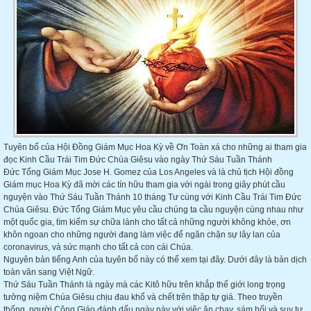
Tuyên bố của Hội Đồng Giám Mục Hoa Kỳ về Ơn Toàn xá cho những ai tham gia
đọc Kinh Cầu Trái Tim Đức Chúa Giêsu vào ngày Thứ Sáu Tuần Thánh
Đức Tổng Giám Mục Jose H. Gomez của Los Angeles và là chủ tịch Hội đồng
Giám mục Hoa Kỳ đã mời các tín hữu tham gia với ngài trong giây phút cầu
nguyện vào Thứ Sáu Tuần Thánh 10 tháng Tư cùng với Kinh Cầu Trái Tim Đức
Chúa Giêsu. Đức Tổng Giám Mục yêu cầu chúng ta cầu nguyện cùng nhau như
một quốc gia, tìm kiếm sự chữa lành cho tất cả những người không khỏe, ơn
khôn ngoan cho những người đang làm việc để ngăn chặn sự lây lan của
coronavirus, và sức mạnh cho tất cả con cái Chúa.
Nguyên bản tiếng Anh của tuyên bố này có thể xem tại đây. Dưới đây là bản dịch
toàn văn sang Việt Ngữ.
Thứ Sáu Tuần Thánh là ngày mà các Kitô hữu trên khắp thế giới long trọng
tưởng niệm Chúa Giêsu chịu đau khổ và chết trên thập tự giá. Theo truyền
thống, người Công Giáo đánh dấu ngày này với việc ăn chay, sám hối và suy tư