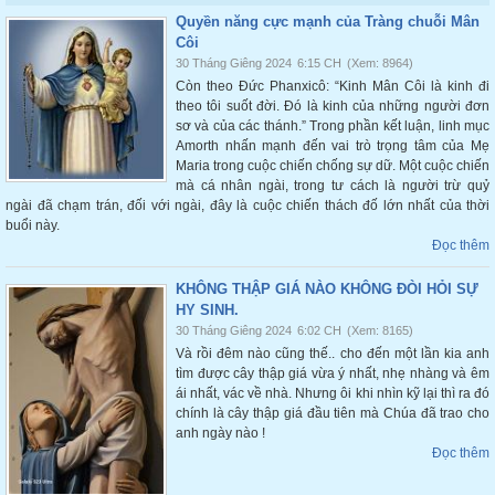
Quyền năng cực mạnh của Tràng chuỗi Mân
Côi
30 Tháng Giêng 2024
6:15 CH
(Xem: 8964)
Còn theo Đức Phanxicô: “Kinh Mân Côi là kinh đi
theo tôi suốt đời. Đó là kinh của những người đơn
sơ và của các thánh.” Trong phần kết luận, linh mục
Amorth nhấn mạnh đến vai trò trọng tâm của Mẹ
Maria trong cuộc chiến chống sự dữ. Một cuộc chiến
mà cá nhân ngài, trong tư cách là người trừ quỷ
ngài đã chạm trán, đối với ngài, đây là cuộc chiến thách đố lớn nhất của thời
buổi này.
Đọc thêm
KHÔNG THẬP GIÁ NÀO KHÔNG ĐÒI HỎI SỰ
HY SINH.
30 Tháng Giêng 2024
6:02 CH
(Xem: 8165)
Và rồi đêm nào cũng thế.. cho đến một lần kia anh
tìm được cây thập giá vừa ý nhất, nhẹ nhàng và êm
ái nhất, vác về nhà. Nhưng ôi khi nhìn kỹ lại thì ra đó
chính là cây thập giá đầu tiên mà Chúa đã trao cho
anh ngày nào !
Đọc thêm