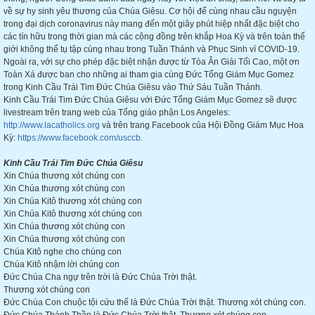
về sự hy sinh yêu thương của Chúa Giêsu. Cơ hội để cùng nhau cầu nguyện
trong đại dịch coronavirus này mang đến một giây phút hiệp nhất đặc biệt cho
các tín hữu trong thời gian mà các cộng đồng trên khắp Hoa Kỳ và trên toàn thế
giới không thể tụ tập cùng nhau trong Tuần Thánh và Phục Sinh vì COVID-19.
Ngoài ra, với sự cho phép đặc biệt nhận được từ Tòa Ân Giải Tối Cao, một ơn
Toàn Xá được ban cho những ai tham gia cùng Đức Tổng Giám Mục Gomez
trong Kinh Cầu Trái Tim Đức Chúa Giêsu vào Thứ Sáu Tuần Thánh.
Kinh Cầu Trái Tim Đức Chúa Giêsu với Đức Tổng Giám Mục Gomez sẽ được
livestream trên trang web của Tổng giáo phận Los Angeles:
http://www.lacatholics.org
và trên trang Facebook của Hội Đồng Giám Mục Hoa
Kỳ:
https://www.facebook.com/usccb
.
Kinh Cầu Trái Tim Đức Chúa Giêsu
Xin Chúa thương xót chúng con
Xin Chúa thương xót chúng con
Xin Chúa Kitô thương xót chúng con
Xin Chúa Kitô thương xót chúng con
Xin Chúa thương xót chúng con
Xin Chúa thương xót chúng con
Chúa Kitô nghe cho chúng con
Chúa Kitô nhậm lời chúng con
Đức Chúa Cha ngự trên trời là Đức Chúa Trời thật.
Thương xót chúng con
Đức Chúa Con chuộc tội cứu thế là Đức Chúa Trời thật. Thương xót chúng con.