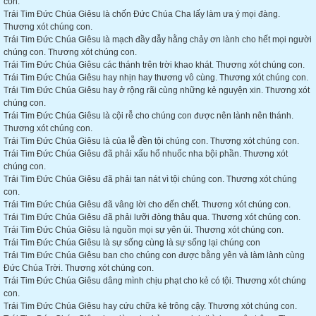
con.
Trái Tim Đức Chúa Giêsu là chốn Đức Chúa Cha lấy làm ưa ý mọi đàng.
Thương xót chúng con.
Trái Tim Đức Chúa Giêsu là mạch đầy dẫy hằng chảy ơn lành cho hết mọi người
chúng con. Thương xót chúng con.
Trái Tim Đức Chúa Giêsu các thánh trên trời khao khát. Thương xót chúng con.
Trái Tim Đức Chúa Giêsu hay nhịn hay thương vô cùng. Thương xót chúng con.
Trái Tim Đức Chúa Giêsu hay ở rộng rãi cùng những kẻ nguyện xin. Thương xót
chúng con.
Trái Tim Đức Chúa Giêsu là cội rễ cho chúng con được nên lành nên thánh.
Thương xót chúng con.
Trái Tim Đức Chúa Giêsu là của lễ đền tội chúng con. Thương xót chúng con.
Trái Tim Đức Chúa Giêsu đã phải xấu hổ nhuốc nha bội phần. Thương xót
chúng con.
Trái Tim Đức Chúa Giêsu đã phải tan nát vì tội chúng con. Thương xót chúng
con.
Trái Tim Đức Chúa Giêsu đã vâng lời cho đến chết. Thương xót chúng con.
Trái Tim Đức Chúa Giêsu đã phải lưỡi đòng thâu qua. Thương xót chúng con.
Trái Tim Đức Chúa Giêsu là nguồn mọi sự yên ủi. Thương xót chúng con.
Trái Tim Đức Chúa Giêsu là sự sống cùng là sự sống lại chúng con
Trái Tim Đức Chúa Giêsu ban cho chúng con được bằng yên và làm lành cùng
Đức Chúa Trời. Thương xót chúng con.
Trái Tim Đức Chúa Giêsu dâng mình chịu phạt cho kẻ có tội. Thương xót chúng
con.
Trái Tim Đức Chúa Giêsu hay cứu chữa kẻ trông cậy. Thương xót chúng con.