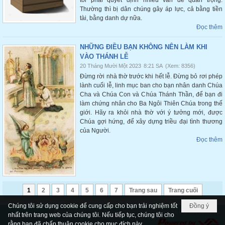
tôi phải quyết định nhiều vấn đề quan trọng.
Thường thì bị dân chúng gây áp lực, cả bằng tiền
tài, bằng danh dự nữa.
Đọc thêm
NHỮNG ĐIỀU BẠN KHÔNG NÊN LÀM KHI
VÀO THÁNH LỄ
20 Tháng Mười Một 2023
8:21 SA
(Xem: 8356)
Đừng rời nhà thờ trước khi hết lễ. Đừng bỏ rơi phép
lành cuối lễ, linh mục ban cho bạn nhân danh Chúa
Cha và Chúa Con và Chúa Thánh Thần, để bạn đi
làm chứng nhân cho Ba Ngôi Thiên Chúa trong thế
giới. Hãy ra khỏi nhà thờ với ý tưởng mới, được
Chúa gợi hứng, để xây dựng triều đại tình thương
của Người.
Đọc thêm
1
2
3
4
5
6
7
Trang sau
Trang cuối
Chúng tôi sử dụng cookie để cung cấp cho bạn trải nghiệm tốt
Đồng ý
Copyright © 2026
ducmefatimamancoi.org
All rights reserved
nhất trên trang web của chúng tôi. Nếu tiếp tục, chúng tôi cho
rằng bạn đã chấp thuận cookie cho mục đích này.