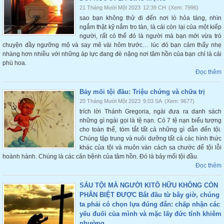
21 Tháng Mười Một 2023
12:39 CH
(Xem: 7996)
sao bạn không thử đi đến nơi lò hỏa táng, nhìn
ngắm thật kỹ nắm tro tàn, là cái còn lại của một kiếp
người, rất có thể đó là người mà bạn mới vừa trò
chuyện đầy ngưỡng mộ và say mê vài hôm trước… lúc đó bạn cảm thấy nhẹ
nhàng hơn nhiều với những áp lực đang đè nặng nơi tâm hồn của bạn chỉ là cái
phù hoa.
Đọc thêm
Bảy mối tội đầu: Triệu chứng và chữa trị
20 Tháng Mười Một 2023
9:03 SA
(Xem: 9677)
trích lời Thánh Gregoria, ngài đưa ra danh sách
những gì ngài gọi là tệ nạn. Có 7 tệ nạn biểu tượng
cho toàn thể, tóm tắt tất cả những gì dẫn đến tội.
Chúng tập trung và nuôi dưỡng tất cả các hình thức
khác của tội và muôn vàn cách sa chước để tội lỗi
hoành hành. Chúng là các căn bệnh của tâm hồn. Đó là bảy mối tội đầu.
Đọc thêm
SÁU TỘI MÀ NGƯỜI KITÔ HỮU KHÔNG CÒN
PHÂN BIỆT ĐƯỢC Bắt đầu từ bây giờ, chúng
ta phải có chọn lựa đúng đắn: chấp nhận các
yếu đuối của mình và mặc lấy đức tính khiêm
nhường.