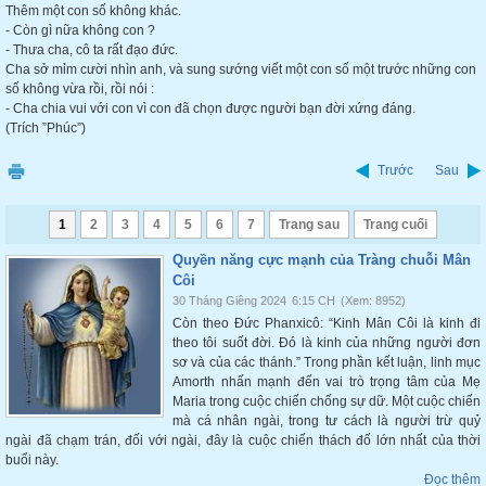
Thêm một con số không khác.
- Còn gì nữa không con ?
- Thưa cha, cô ta rất đạo đức.
Cha sở mỉm cười nhìn anh, và sung sướng viết một con số một trước những con
số không vừa rồi, rồi nói :
- Cha chia vui với con vì con đã chọn được người bạn đời xứng đáng.
(Trích ”Phúc”)
Trước
Sau
1
2
3
4
5
6
7
Trang sau
Trang cuối
Quyền năng cực mạnh của Tràng chuỗi Mân
Côi
30 Tháng Giêng 2024
6:15 CH
(Xem: 8952)
Còn theo Đức Phanxicô: “Kinh Mân Côi là kinh đi
theo tôi suốt đời. Đó là kinh của những người đơn
sơ và của các thánh.” Trong phần kết luận, linh mục
Amorth nhấn mạnh đến vai trò trọng tâm của Mẹ
Maria trong cuộc chiến chống sự dữ. Một cuộc chiến
mà cá nhân ngài, trong tư cách là người trừ quỷ
ngài đã chạm trán, đối với ngài, đây là cuộc chiến thách đố lớn nhất của thời
buổi này.
Đọc thêm