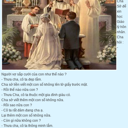
Cha
Sở để
xin
học
Giáo
lý hôn
nhân.
Cha
hỏi :
-
Người vợ sắp cưới của con như thế nào ?
- Thưa cha, cô ta đẹp lắm.
Cha sở liền viết một con số không lên tờ giấy trước mặt.
- Rồi thế nào nữa con ?
- Thưa Cha, cô ta thuộc một gia đình giàu có.
Cha sở viết thêm một con số không nữa.
- Rồi sao nữa con ?
- Cô ta rất đảm đang cha ạ.
Lại thêm một con số không nữa.
- Còn gì nữa không con ?
- Thưa cha, cô ta thông minh lắm.