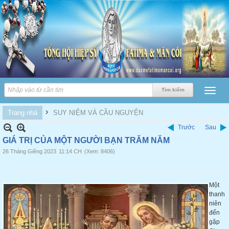
›
Trang nhà
SUY NIỆM VÀ CẦU NGUYỆN
Trước
Sau
GIÁ TRỊ CỦA MỘT NGƯỜI BẠN TRĂM NĂM
26 Tháng Giêng 2023
11:14 CH
(Xem: 8406)
Một
thanh
niên
đến
gặp