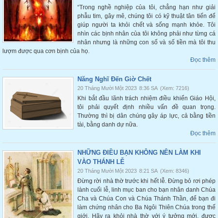
“Trong nghề nghiệp của tôi, chẳng hạn như giải
phẫu tim, gây mê, chúng tôi có kỹ thuật tân tiến để
giúp người ta khỏi chết và sống mạnh khỏe. Tôi
nhìn các bịnh nhân của tôi không phải như từng cá
nhân nhưng là những con số và số tiền mà tôi thu
lượm được qua cơn bịnh của họ.
Đọc thêm
Năng Nghĩ Đến Giờ Chết
20 Tháng Mười Một 2023
8:36 SA
(Xem: 7216)
Khi bắt đầu lãnh trách nhiệm điều khiển Giáo Hội,
tôi phải quyết định nhiều vấn đề quan trọng.
Thường thì bị dân chúng gây áp lực, cả bằng tiền
tài, bằng danh dự nữa.
Đọc thêm
NHỮNG ĐIỀU BẠN KHÔNG NÊN LÀM KHI
VÀO THÁNH LỄ
20 Tháng Mười Một 2023
8:21 SA
(Xem: 8346)
Đừng rời nhà thờ trước khi hết lễ. Đừng bỏ rơi phép
lành cuối lễ, linh mục ban cho bạn nhân danh Chúa
Cha và Chúa Con và Chúa Thánh Thần, để bạn đi
làm chứng nhân cho Ba Ngôi Thiên Chúa trong thế
giới. Hãy ra khỏi nhà thờ với ý tưởng mới, được