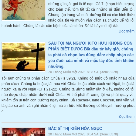
những gì ngài gọi là tệ nạn. Có 7 tệ nạn biểu tượng
cho toàn thể, tóm tắt tất cả những gì dẫn đến tội.
Chúng tập trung và nuôi dưỡng tất cả các hình thức
khác của tội và muôn vàn cách sa chước để tội lỗi
hoành hành. Chúng là các căn bệnh của tâm hồn. Đó là bảy mối tội đầu.
Đọc thêm
SÁU TỘI MÀ NGƯỜI KITÔ HỮU KHÔNG CÒN
PHÂN BIỆT ĐƯỢC Bắt đầu từ bây giờ, chúng
ta phải có chọn lựa đúng đắn: chấp nhận các
yếu đuối của mình và mặc lấy đức tính khiêm
nhường.
20 Tháng Mười Một 2023
8:58 SA
(Xem: 8228)
Tội làm chúng ta phân cách Chúa (Is 59:2). Không có mức độ khác nhau của
phân cách. Chúng ta hoặc giải hòa với Chúa, hoặc phân cách với Ngài, hoặc là
người xa lạ với Ngài (Cl 1:21-22). Chúng ta đừng nhầm lẫn ở đây, không có tội
nào được chấp nhận dưới mắt Chúa. Vì thế phải đi xưng tội và phải quay về,
khiêm tốn đi trên con đường ngay chính. Bà Rachel-Claire Cockrell, nhà văn và
là giáo sư anh văn ghi nhận 6 tội mà tín hữu kitô thường có khuynh hướng phớt
đi.
Đọc thêm
BÁC SĨ THỊ KIẾN HỎA NGỤC
20 Tháng Mười Một 2023
8:54 SA
(Xem: 8378)