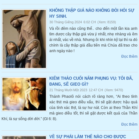
KHÔNG THẬP GIÁ NÀO KHÔNG ĐÒI HỎI SỰ
HY SINH.
30 Tháng Giêng 2024
6:02 CH
(Xem: 8159)
Và rồi đêm nào cũng thế.. cho đến một lần kia anh
tìm được cây thập giá vừa ý nhất, nhẹ nhàng và êm
ái nhất, vác về nhà. Nhưng ôi khi nhìn kỹ lại thì ra đó
chính là cây thập giá đầu tiên mà Chúa đã trao cho
anh ngày nào !
Đọc thêm
KIỂM THẢO CUỐI NĂM PHỤNG VỤ: TÔI ĐÃ,
ĐANG, SẼ GIEO GÌ?
21 Tháng Mười Một 2023
12:47 CH
(Xem: 9470)
Thánh Phaolô nói cách rõ ràng hơn, “Ai theo tính
xác thịt mà gieo điều xấu, thì sẽ gặt được hậu quả
của tính xác thịt, là sự hư nát. Còn ai theo Thần Khí
mà gieo điều tốt, thì sẽ gặt được kết quả của Thần
Khí, là sự sống đời đời.” (Gl 6: 8).
Đọc thêm
VỀ SỰ PHẢI LÀM THẾ NÀO CHO ĐƯỢC