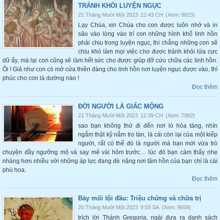
TRÁNH KHỎI LUYỆN NGỤC
21 Tháng Mười Một 2023
12:43 CH
(Xem: 9823)
Lạy Chúa, xin Chúa cho con được luôn nhớ và in
sâu vào lòng vào trí con những hình khổ linh hồn
phải chịu trong luyện ngục, thì chẳng những con sẽ
chịu khó làm mọi việc cho được tránh khỏi lửa cực
dữ ấy, mà lại con cũng sẽ làm hết sức cho được giúp đỡ cứu chữa các linh hồn.
Ôi ! Giả như con có mở cửa thiên đàng cho linh hồn nơi luyện ngục được vào, thì
phúc cho con là dường nào !
Đọc thêm
ĐỜI NGƯỜI LÀ GIẤC MỘNG
21 Tháng Mười Một 2023
12:39 CH
(Xem: 7992)
sao bạn không thử đi đến nơi lò hỏa táng, nhìn
ngắm thật kỹ nắm tro tàn, là cái còn lại của một kiếp
người, rất có thể đó là người mà bạn mới vừa trò
chuyện đầy ngưỡng mộ và say mê vài hôm trước… lúc đó bạn cảm thấy nhẹ
nhàng hơn nhiều với những áp lực đang đè nặng nơi tâm hồn của bạn chỉ là cái
phù hoa.
Đọc thêm
Bảy mối tội đầu: Triệu chứng và chữa trị
20 Tháng Mười Một 2023
9:03 SA
(Xem: 9658)
trích lời Thánh Gregoria, ngài đưa ra danh sách