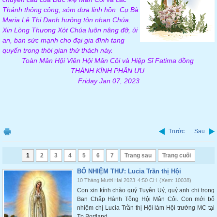
Thánh thông công, sớm đưa linh hồn Cụ Bà
Maria Lê Thị Danh
hưởng tôn nhan Chúa.
Xin Lòng Thương Xót Chúa luôn nâng đỡ, ủi
an, ban sức mạnh cho đại gia đình tang
quyến trong thời gian thử thách này.
Toàn Mân Hội Viên Hội Mân Côi và Hiệp Sĩ Fatima đồng
THÀNH KÍNH PHÂN ƯU
Friday Jan 07, 2023
Trước
Sau
1
2
3
4
5
6
7
Trang sau
Trang cuối
BỔ NHIỆM THƯ: Lucia Trần thị Hội
10 Tháng Mười Hai 2023
4:50 CH
(Xem: 10038)
Con xin kính chào quý Tuyên Uý, quý anh chị trong
Ban Chấp Hành Tổng Hội Mân Côi. Con mới bổ
nhiệm chị Lucia Trần thị Hội làm Hội trưởng MC tại
Tp Portland.