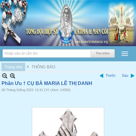
›
Trang nhà
THÔNG BÁO
Trước
Sau
Phân Ưu † CỤ BÀ MARIA LÊ THỊ DANH
08 Tháng Giêng 2023
12:41 CH
(Xem: 14356)