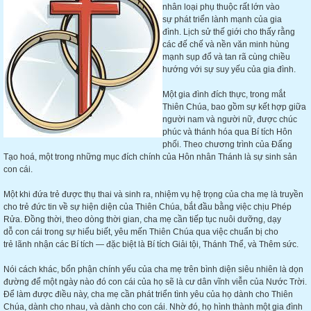
nhân loại phụ thuộc rất lớn vào
sự phát triển lành mạnh của gia
đình. Lịch sử thế giới cho thấy rằng
các đế chế và nền văn minh hùng
mạnh sụp đổ và tan rã cùng chiều
hướng với sự suy yếu của gia đình.
Một gia đình đích thực, trong mắt
Thiên Chúa, bao gồm sự kết hợp giữa
người nam và người nữ, được chúc
phúc và thánh hóa qua Bí tích Hôn
phối. Theo chương trình của Đấng
Tạo hoá, một trong những mục đích chính của Hôn nhân Thánh là sự sinh sản
con cái.
Một khi đứa trẻ được thụ thai và sinh ra, nhiệm vụ hệ trọng của cha mẹ là truyền
cho trẻ đức tin về sự hiện diện của Thiên Chúa, bắt đầu bằng việc chịu Phép
Rửa. Đồng thời, theo dòng thời gian, cha mẹ cần tiếp tục nuôi dưỡng, dạy
dỗ con cái trong sự hiểu biết, yêu mến Thiên Chúa qua việc chuẩn bị cho
trẻ lãnh nhận các Bí tích — đặc biệt là Bí tích Giải tội, Thánh Thể, và Thêm sức.
Nói cách khác, bổn phận chính yếu của cha mẹ trên bình diện siêu nhiên là dọn
đường để một ngày nào đó con cái của họ sẽ là cư dân vĩnh viễn của Nước Trời.
Để làm được điều này, cha mẹ cần phát triển tình yêu của họ dành cho Thiên
Chúa, dành cho nhau, và dành cho con cái. Nhờ đó, họ hình thành một gia đình