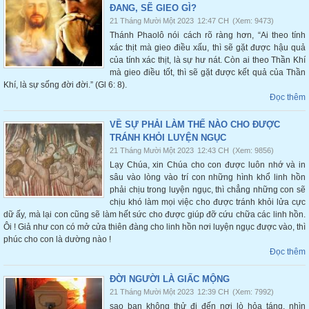
ĐANG, SẼ GIEO GÌ?
21 Tháng Mười Một 2023
12:47 CH
(Xem: 9473)
Thánh Phaolô nói cách rõ ràng hơn, “Ai theo tính
xác thịt mà gieo điều xấu, thì sẽ gặt được hậu quả
của tính xác thịt, là sự hư nát. Còn ai theo Thần Khí
mà gieo điều tốt, thì sẽ gặt được kết quả của Thần
Khí, là sự sống đời đời.” (Gl 6: 8).
Đọc thêm
VỀ SỰ PHẢI LÀM THẾ NÀO CHO ĐƯỢC
TRÁNH KHỎI LUYỆN NGỤC
21 Tháng Mười Một 2023
12:43 CH
(Xem: 9856)
Lạy Chúa, xin Chúa cho con được luôn nhớ và in
sâu vào lòng vào trí con những hình khổ linh hồn
phải chịu trong luyện ngục, thì chẳng những con sẽ
chịu khó làm mọi việc cho được tránh khỏi lửa cực
dữ ấy, mà lại con cũng sẽ làm hết sức cho được giúp đỡ cứu chữa các linh hồn.
Ôi ! Giả như con có mở cửa thiên đàng cho linh hồn nơi luyện ngục được vào, thì
phúc cho con là dường nào !
Đọc thêm
ĐỜI NGƯỜI LÀ GIẤC MỘNG
21 Tháng Mười Một 2023
12:39 CH
(Xem: 7992)
sao bạn không thử đi đến nơi lò hỏa táng, nhìn