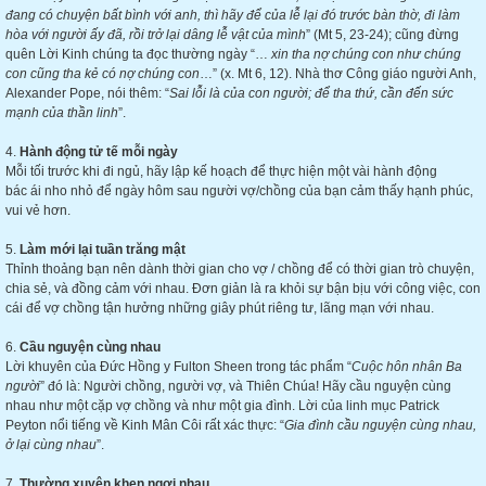
đang có chuyện bất bình với anh, thì hãy để của lễ lại đó trước bàn thờ, đi làm
hòa với người ấy đã, rồi trở lại dâng lễ vật của mình
” (Mt 5, 23-24); cũng đừng
quên Lời Kinh chúng ta đọc thường ngày “…
xin
tha nợ
chúng con như chúng
con cũng tha kẻ
có nợ
chúng con
…” (x. Mt 6, 12). Nhà thơ Công giáo người Anh,
Alexander Pope, nói thêm: “
Sai lỗi là của con người; để tha thứ, cần
đến sức
mạnh của
thần
linh
”.
4.
Hành động tử tế mỗi ngày
Mỗi tối trước khi đi ngủ, hãy lập kế hoạch để thực hiện một vài hành động
bác ái nho nhỏ để ngày hôm sau người vợ/chồng của bạn cảm thấy hạnh phúc,
vui vẻ hơn.
5.
Làm
mới lại
tuần trăng mật
Thỉnh thoảng bạn nên dành thời gian cho vợ / chồng để có thời gian trò chuyện,
chia sẻ, và đồng cảm với nhau. Đơn giản là ra khỏi sự bận bịu với công việc, con
cái để vợ chồng tận hưởng những giây phút riêng tư, lãng mạn với nhau.
6.
Cầu nguyện
cùng
nhau
Lời khuyên của Đức Hồng y Fulton Sheen trong tác phẩm “
Cuộc
hôn nhân
B
a
người
” đó là: Người chồng, người vợ, và Thiên Chúa! Hãy cầu nguyện cùng
nhau như một cặp vợ chồng và như một gia đình. Lời của linh mục Patrick
Peyton nổi tiếng về Kinh Mân Côi rất xác thực: “
Gia đình cầu nguyện cùng nhau,
ở lại cùng nhau
”.
7.
Thường xuyên khen ngợi nhau