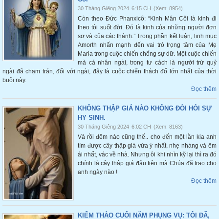
30 Tháng Giêng 2024
6:15 CH
(Xem: 8954)
Còn theo Đức Phanxicô: “Kinh Mân Côi là kinh đi
theo tôi suốt đời. Đó là kinh của những người đơn
sơ và của các thánh.” Trong phần kết luận, linh mục
Amorth nhấn mạnh đến vai trò trọng tâm của Mẹ
Maria trong cuộc chiến chống sự dữ. Một cuộc chiến
mà cá nhân ngài, trong tư cách là người trừ quỷ
ngài đã chạm trán, đối với ngài, đây là cuộc chiến thách đố lớn nhất của thời
buổi này.
Đọc thêm
KHÔNG THẬP GIÁ NÀO KHÔNG ĐÒI HỎI SỰ
HY SINH.
30 Tháng Giêng 2024
6:02 CH
(Xem: 8163)
Và rồi đêm nào cũng thế.. cho đến một lần kia anh
tìm được cây thập giá vừa ý nhất, nhẹ nhàng và êm
ái nhất, vác về nhà. Nhưng ôi khi nhìn kỹ lại thì ra đó
chính là cây thập giá đầu tiên mà Chúa đã trao cho
anh ngày nào !
Đọc thêm
KIỂM THẢO CUỐI NĂM PHỤNG VỤ: TÔI ĐÃ,