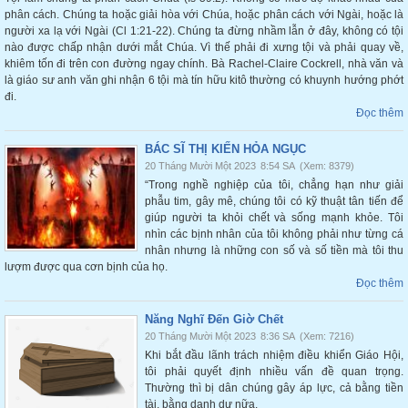
phân cách. Chúng ta hoặc giải hòa với Chúa, hoặc phân cách với Ngài, hoặc là
người xa lạ với Ngài (Cl 1:21-22). Chúng ta đừng nhầm lẫn ở đây, không có tội
nào được chấp nhận dưới mắt Chúa. Vì thế phải đi xưng tội và phải quay về,
khiêm tốn đi trên con đường ngay chính. Bà Rachel-Claire Cockrell, nhà văn và
là giáo sư anh văn ghi nhận 6 tội mà tín hữu kitô thường có khuynh hướng phớt
đi.
Đọc thêm
BÁC SĨ THỊ KIẾN HỎA NGỤC
20 Tháng Mười Một 2023
8:54 SA
(Xem: 8379)
“Trong nghề nghiệp của tôi, chẳng hạn như giải
phẫu tim, gây mê, chúng tôi có kỹ thuật tân tiến để
giúp người ta khỏi chết và sống mạnh khỏe. Tôi
nhìn các bịnh nhân của tôi không phải như từng cá
nhân nhưng là những con số và số tiền mà tôi thu
lượm được qua cơn bịnh của họ.
Đọc thêm
Năng Nghĩ Đến Giờ Chết
20 Tháng Mười Một 2023
8:36 SA
(Xem: 7216)
Khi bắt đầu lãnh trách nhiệm điều khiển Giáo Hội,
tôi phải quyết định nhiều vấn đề quan trọng.
Thường thì bị dân chúng gây áp lực, cả bằng tiền
tài, bằng danh dự nữa.