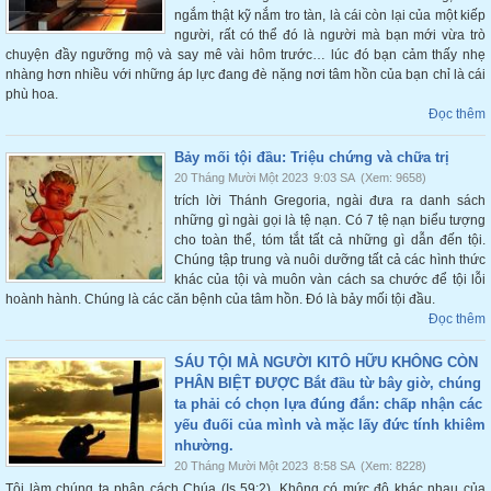
ngắm thật kỹ nắm tro tàn, là cái còn lại của một kiếp
người, rất có thể đó là người mà bạn mới vừa trò
chuyện đầy ngưỡng mộ và say mê vài hôm trước… lúc đó bạn cảm thấy nhẹ
nhàng hơn nhiều với những áp lực đang đè nặng nơi tâm hồn của bạn chỉ là cái
phù hoa.
Đọc thêm
Bảy mối tội đầu: Triệu chứng và chữa trị
20 Tháng Mười Một 2023
9:03 SA
(Xem: 9658)
trích lời Thánh Gregoria, ngài đưa ra danh sách
những gì ngài gọi là tệ nạn. Có 7 tệ nạn biểu tượng
cho toàn thể, tóm tắt tất cả những gì dẫn đến tội.
Chúng tập trung và nuôi dưỡng tất cả các hình thức
khác của tội và muôn vàn cách sa chước để tội lỗi
hoành hành. Chúng là các căn bệnh của tâm hồn. Đó là bảy mối tội đầu.
Đọc thêm
SÁU TỘI MÀ NGƯỜI KITÔ HỮU KHÔNG CÒN
PHÂN BIỆT ĐƯỢC Bắt đầu từ bây giờ, chúng
ta phải có chọn lựa đúng đắn: chấp nhận các
yếu đuối của mình và mặc lấy đức tính khiêm
nhường.
20 Tháng Mười Một 2023
8:58 SA
(Xem: 8228)
Tội làm chúng ta phân cách Chúa (Is 59:2). Không có mức độ khác nhau của