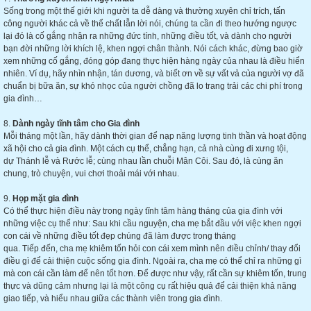
Sống trong một thế giới khi người ta dễ dàng và thường xuyên chỉ trích, tấn
công người khác cả về thể chất lẫn lời nói, chúng ta cần đi theo hướng ngược
lại đó là cố gắng nhận ra những đức tính, những điều tốt, và dành cho người
bạn đời những lời khích lệ, khen ngợi chân thành. Nói cách khác, đừng bao giờ
xem những cố gắng, đóng góp đang thực hiện hàng ngày của nhau là điều hiển
nhiên. Ví dụ, hãy nhìn nhận, tán dương, và biết ơn về sự vất vả của người vợ đã
chuẩn bị bữa ăn, sự khó nhọc của người chồng đã lo trang trải các chi phí trong
gia đình…
8.
Dành
n
gày tĩnh
tâm
cho Gia đình
Mỗi tháng một lần, hãy dành thời gian để nạp năng lượng tinh thần và hoạt động
xã hội cho cả gia đình. Một cách cụ thể, chẳng hạn, cả nhà cùng đi xưng tội,
dự Thánh lễ và Rước lễ; cùng nhau lần chuỗi Mân Côi. Sau đó, là cùng ăn
chung, trò chuyện, vui chơi thoải mái với nhau.
9.
Họp mặt gia đình
Có thể thực hiện điều này trong ngày tĩnh tâm hàng tháng của gia đình với
những việc cụ thể như: Sau khi cầu nguyện, cha mẹ bắt đầu với việc khen ngợi
con cái về những điều tốt đẹp chúng đã làm được trong tháng
qua. Tiếp đến, cha mẹ khiêm tốn hỏi con cái xem mình nên điều chỉnh/ thay đổi
điều gì để cải thiện cuộc sống gia đình. Ngoài ra, cha mẹ có thể chỉ ra những gì
mà con cái cần làm để nên tốt hơn. Để được như vậy, rất cần sự khiêm tốn, trung
thực và dũng cảm nhưng lại là một công cụ rất hiệu quả để cải thiện khả năng
giao tiếp, và hiểu nhau giữa các thành viên trong gia đình.