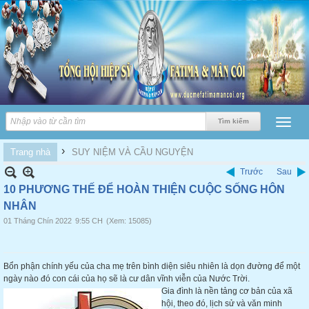
›
Trang nhà
SUY NIỆM VÀ CẦU NGUYỆN
Trước
Sau
10 PHƯƠNG THẾ ĐỂ HOÀN THIỆN CUỘC SỐNG HÔN
NHÂN
01 Tháng Chín 2022
9:55 CH
(Xem: 15085)
Bổn phận chính yếu của cha mẹ trên bình diện siêu nhiên là dọn đường để một
ngày nào đó con cái của họ sẽ là cư dân vĩnh viễn của Nước Trời.
Gia đình là nền tảng cơ bản của xã
hội, theo đó, lịch sử và văn minh