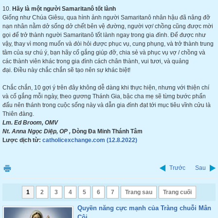
10.
Hãy là một người Samaritanô tốt lành
Giống như Chúa Giêsu, qua hình ảnh người Samaritanô nhân hậu đã nâng đỡ
nạn nhân nằm dở sống dở chết bên vệ đường, người vợ/ chồng cũng được mời
gọi để trở thành người Samaritanô tốt lành ngay trong gia đình. Để được như
vậy, thay vì mong muốn và đòi hỏi được phục vụ, cung phụng, và trở thành trung
tâm của sự chú ý, bạn hãy cố gắng giúp đỡ, chia sẻ và phục vụ vợ / chồng và
các thành viên khác trong gia đình cách chân thành, vui tươi, và quảng
đại. Điều này chắc chắn sẽ tạo nên sự khác biệt!
Chắc chắn, 10 gợi ý trên đây không dễ dàng khi thực hiện, nhưng với thiện chí
và cố gắng mỗi ngày, theo gương Thánh Gia, bậc cha mẹ sẽ từng bước phấn
đấu nên thánh trong cuộc sống này và dẫn gia đình đạt tới mục tiêu vĩnh cửu là
Thiên đàng.
Lm. Ed Broom, OMV
Nt. Anna Ngọc Diệp, OP ,
Dòng Đa Minh Thánh Tâm
Lược dịch từ:
catholicexchange.com (12.8.2022)
Trước
Sau
1
2
3
4
5
6
7
Trang sau
Trang cuối
Quyền năng cực mạnh của Tràng chuỗi Mân
Côi