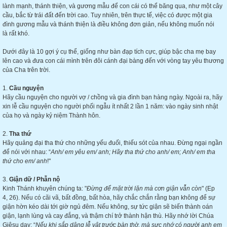
lành mạnh, thánh thiện, và gương mẫu để con cái có thể băng qua, như một cây
cầu, bắc từ trái đất đến trời cao. Tuy nhiên, trên thực tế, việc có được một gia
đình gương mẫu và thánh thiện là điều không đơn giản, nếu không muốn nói
là rất khó.
Dưới đây là 10 gợi ý cụ thể, giống như bàn đạp tích cực, giúp bậc cha mẹ bay
lên cao và đưa con cái mình trên đôi cánh đại bàng đến với vòng tay yêu thương
của Cha trên trời.
1.
Cầu nguyện
Hãy cầu nguyện cho người vợ / chồng và gia đình bạn hàng ngày. Ngoài ra, hãy
xin lễ cầu nguyện cho người phối ngẫu ít nhất 2 lần 1 năm: vào ngày sinh nhật
của họ và ngày kỷ niệm Thành hôn.
2.
T
ha thứ
Hãy quảng đại tha thứ cho những yếu đuối, thiếu sót của nhau. Đừng ngại ngần
để nói với nhau: “
Anh
/ em
yêu em
/ anh
;
H
ãy
t
ha thứ cho anh
/ em
; An
h/ em
tha
thứ cho
em/ anh
!"
3.
Giận dữ / Phẫn nộ
Kinh Thánh khuyên chúng ta: "
Đừng để mặt trời lặn mà cơn giận vẫn
còn
" (Ep
4, 26). Nếu có cãi vã, bất đồng, bất hòa, hãy chắc chắn rằng bạn không để sự
giận hờn kéo dài tới giờ ngủ đêm. Nếu không, sự tức giận sẽ biến thành oán
giận, lạnh lùng và cay đắng, và thậm chí trở thành hận thù. Hãy nhớ lời Chúa
Giêsu dạy: “
N
ếu khi sắp dâng lễ vật trước bàn thờ, mà sực nhớ có người anh em