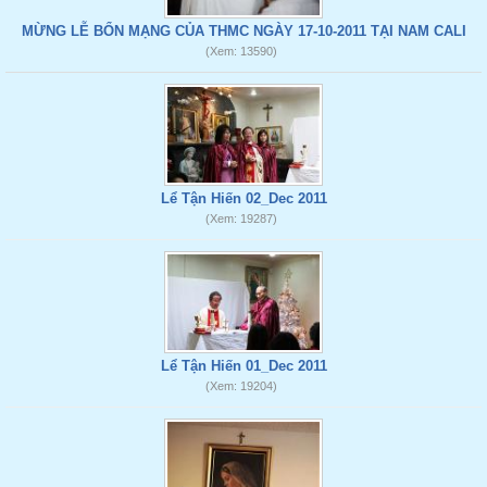
MỪNG LỄ BỔN MẠNG CỦA THMC NGÀY 17-10-2011 TẠI NAM CALI
(Xem: 13590)
Lể Tận Hiến 02_Dec 2011
(Xem: 19287)
Lể Tận Hiến 01_Dec 2011
(Xem: 19204)