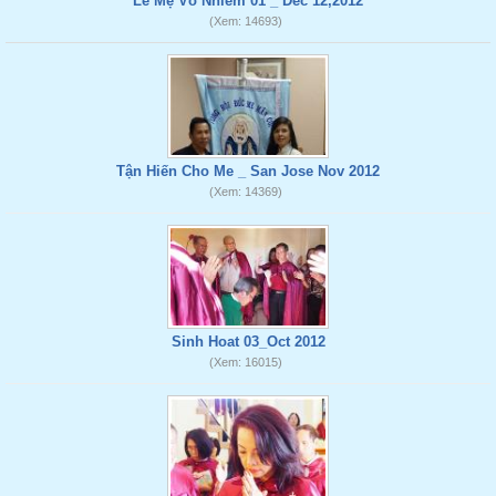
Lể Mẹ Vô Nhiễm 01 _ Dec 12,2012
(Xem: 14693)
Tận Hiến Cho Me _ San Jose Nov 2012
(Xem: 14369)
Sinh Hoat 03_Oct 2012
(Xem: 16015)