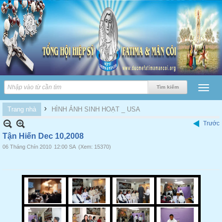
›
Trang nhà
HÌNH ẢNH SINH HOẠT _ USA
Trước
Tận Hiến Dec 10,2008
06 Tháng Chín 2010
12:00 SA
(Xem: 15370)