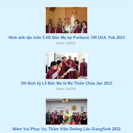
Hình ảnh tận hiến 5 HS Đức Mẹ tại Portland, OR USA. Feb 2013
(Xem: 14592)
SH định kỳ Lễ Đức Mẹ là Mẹ Thiên Chúa Jan 2013
(Xem: 16476)
Niềm Vui Phục Vụ_Thăm Viện Dưỡng Lão GiangSinh 2012