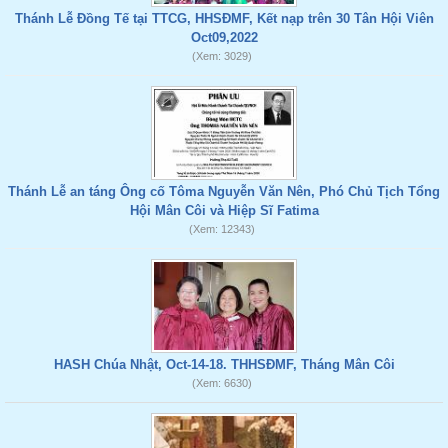
Thánh Lễ Đồng Tế tại TTCG, HHSĐMF, Kết nạp trên 30 Tân Hội Viên
Oct09,2022
(Xem: 3029)
Thánh Lễ an táng Ông cố Tôma Nguyễn Văn Nên, Phó Chủ Tịch Tổng
Hội Mân Côi và Hiệp Sĩ Fatima
(Xem: 12343)
HASH Chúa Nhật, Oct-14-18. THHSĐMF, Tháng Mân Côi
(Xem: 6630)