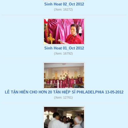
Sinh Hoat 02_Oct 2012
(Xem: 16272)
Sinh Hoat 01_Oct 2012
(Xem: 16792)
LỄ TẬN HIẾN CHO HƠN 20 TÂN HIỆP SĨ PHILADELPHIA 13-05-2012
(Xem: 12761)