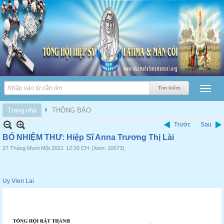
›
Trang nhà
THÔNG BÁO
Trước
Sau
BỔ NHIỆM THƯ: Hiệp Sĩ Anna Trương Thị Lài
27 Tháng Mười Một 2021
12:20 CH
(Xem: 10573)
Uy Vien Lai