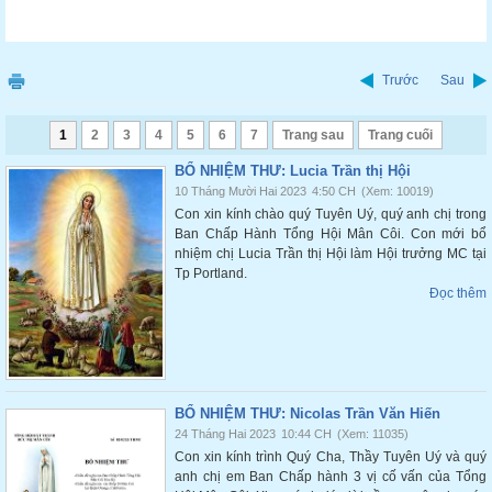
Trước
Sau
1
2
3
4
5
6
7
Trang sau
Trang cuối
BỔ NHIỆM THƯ: Lucia Trần thị Hội
10 Tháng Mười Hai 2023
4:50 CH
(Xem: 10019)
Con xin kính chào quý Tuyên Uý, quý anh chị trong
Ban Chấp Hành Tổng Hội Mân Côi. Con mới bổ
nhiệm chị Lucia Trần thị Hội làm Hội trưởng MC tại
Tp Portland.
Đọc thêm
BỔ NHIỆM THƯ: Nicolas Trần Văn Hiến
24 Tháng Hai 2023
10:44 CH
(Xem: 11035)
Con xin kính trình Quý Cha, Thầy Tuyên Uý và quý
anh chị em Ban Chấp hành 3 vị cố vấn của Tổng