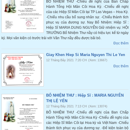
BỔ NHIỆM THƯ -Chiếu đề nghị của Ban Chấp
Hành Tổng Hội Mân Côi Hoa Kỳ. -Chiếu đề nghị
của các Hiệp Sĩ Mân Côi tại TP Las Vegas – Hoa Kỳ.
-Chiếu nhu cầu bổ sung nhân sự. -Chiếu thành tích
phục vụ của đương sự. Nay Bổ Nhiệm: Hiệp Sĩ :
Hiệp Sĩ MARIA DUNG NGUYỄN Giữ nhiệm vụ: HỘI
TRƯỞNG Bổ Nhiệm Thư nầy có hiệu lực kể từ ngày
ký. Mọi văn kiện có trước trái với Văn Thư nầy đều được bãi bỏ.
Đọc thêm
Giay Khen Hiep Si Maria Nguyen Thi Le Yen
12 Tháng Bảy 2021
7:20 CH
(Xem: 13667)
Đọc thêm
BỔ NHIỆM THƯ : Hiệp Sĩ : MARIA NGUYỄN
THỊ LỆ YẾN
12 Tháng Bảy 2021
7:13 CH
(Xem: 13074)
BỔ NHIỆM THƯ -Chiếu đề nghị của Ban Chấp
Hành Tổng Hội Mân Côi Hoa Kỳ -Chiếu đề nghị của
các Hiệp Sĩ Mân Côi tại Hoa kỳ và Việt Nam -Chiếu
thành tích phục vụ của đương sự. -Để kiện toàn bộ