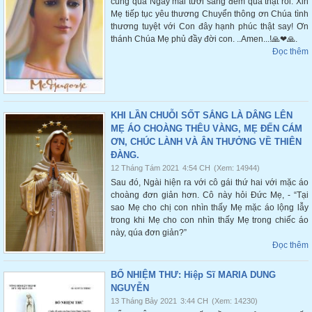
cũng qua Ngày mai tươi sáng đêm qua thật rồi. Xin
Mẹ tiếp tục yêu thương Chuyển thông ơn Chúa tình
thương tuyệt với Con đây hạnh phúc thật say! Ơn
thánh Chúa Mẹ phủ đầy đời con. ..Amen...!🙏❤🙏.
Đọc thêm
KHI LẦN CHUỖI SỐT SẮNG LÀ DÂNG LÊN
MẸ ÁO CHOÀNG THÊU VÀNG, MẸ ĐẾN CÁM
ƠN, CHÚC LÀNH VÀ ÂN THƯỞNG VỀ THIÊN
ĐÀNG.
12 Tháng Tám 2021
4:54 CH
(Xem: 14944)
Sau đó, Ngài hiện ra với cô gái thứ hai với mặc áo
choàng đơn giản hơn. Cô này hỏi Đức Mẹ, - “Tại
sao Mẹ cho chị con nhìn thấy Mẹ mặc áo lộng lẫy
trong khi Mẹ cho con nhìn thấy Mẹ trong chiếc áo
này, qúa đơn giản?”
Đọc thêm
BỔ NHIỆM THƯ: Hiệp Sĩ MARIA DUNG
NGUYỄN
13 Tháng Bảy 2021
3:44 CH
(Xem: 14230)