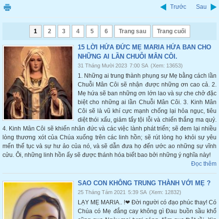
Trước
Sau
1
2
3
4
5
6
Trang sau
Trang cuối
15 LỜI HỨA ĐỨC MẸ MARIA HỨA BAN CHO
NHỮNG AI LẦN CHUỖI MÂN CÔI.
31 Tháng Mười 2023
7:00 SA
(Xem: 13653)
1. Những ai trung thành phụng sự Mẹ bằng cách lần
Chuỗi Mân Côi sẽ nhận được những ơn cao cả. 2.
Mẹ hứa sẽ ban những ơn lớn lao và sự che chở đặc
biệt cho những ai lần Chuỗi Mân Côi. 3. Kinh Mân
Côi sẽ là vũ khí cực mạnh chống lại hỏa ngục, tiêu
diệt thói xấu, giảm tẩy tội lỗi và chiến thắng ma quỷ.
4. Kinh Mân Côi sẽ khiến nhân đức và các việc lành phát triển; sẽ đem lại nhiều
lòng thương xót của Chúa xuống trên các linh hồn; sẽ rút lòng họ khỏi sự yêu
mến thế tục và sự hư ảo của nó, và sẽ dẫn đưa họ đến ước ao những sự vĩnh
cửu. Ôi, những linh hồn ấy sẽ được thánh hóa biết bao bởi những ý nghĩa này!
Đọc thêm
SAO CON KHÔNG TRUNG THÀNH VỚI MẸ ?
25 Tháng Tám 2021
5:39 SA
(Xem: 12832)
LẠY MẸ MARIA.. !❤ Đời người có đạo phúc thay! Có
Chúa có Mẹ đắng cay không gì Đau buồn sầu khổ