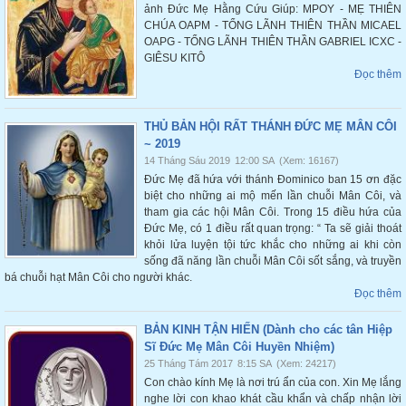
ảnh Đức Mẹ Hằng Cứu Giúp: MPOY - MẸ THIÊN
CHÚA OAPM - TỔNG LÃNH THIÊN THẦN MICAEL
OAPG - TỔNG LÃNH THIÊN THẦN GABRIEL ICXC -
GIÊSU KITÔ
Đọc thêm
THỦ BẢN HỘI RẤT THÁNH ĐỨC MẸ MÂN CÔI
~ 2019
14 Tháng Sáu 2019
12:00 SA
(Xem: 16167)
Đức Mẹ đã hứa với thánh Đominico ban 15 ơn đặc
biệt cho những ai mộ mến lần chuỗi Mân Côi, và
tham gia các hội Mân Côi. Trong 15 điều hứa của
Đức Mẹ, có 1 điều rất quan trọng: “ Ta sẽ giải thoát
khỏi lửa luyện tội tức khắc cho những ai khi còn
sống đã năng lần chuỗi Mân Côi sốt sắng, và truyền
bá chuỗi hạt Mân Côi cho người khác.
Đọc thêm
BẢN KINH TẬN HIẾN (Dành cho các tân Hiệp
Sĩ Đức Mẹ Mân Côi Huyền Nhiệm)
25 Tháng Tám 2017
8:15 SA
(Xem: 24217)
Con chào kính Mẹ là nơi trú ẩn của con. Xin Mẹ lắng
nghe lời con khao khát cầu khẩn và chấp nhận lời