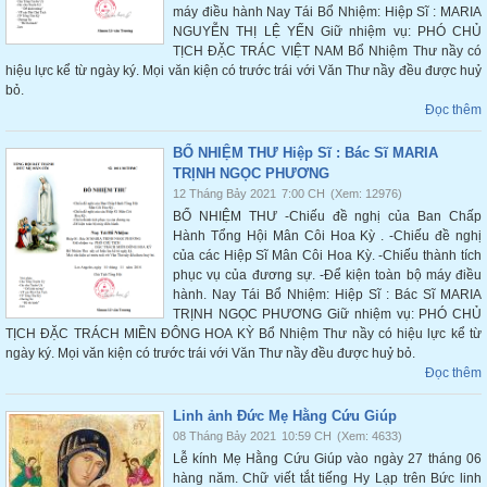
máy điều hành Nay Tái Bổ Nhiệm: Hiệp Sĩ : MARIA
NGUYỄN THỊ LỆ YẾN Giữ nhiệm vụ: PHÓ CHỦ
TỊCH ĐẶC TRÁC VIỆT NAM Bổ Nhiệm Thư nầy có
hiệu lực kể từ ngày ký. Mọi văn kiện có trước trái với Văn Thư nầy đều được huỷ
bỏ.
Đọc thêm
BỔ NHIỆM THƯ Hiệp Sĩ : Bác Sĩ MARIA
TRỊNH NGỌC PHƯƠNG
12 Tháng Bảy 2021
7:00 CH
(Xem: 12976)
BỔ NHIỆM THƯ -Chiếu đề nghị của Ban Chấp
Hành Tổng Hội Mân Côi Hoa Kỳ . -Chiếu đề nghị
của các Hiệp Sĩ Mân Côi Hoa Kỳ. -Chiếu thành tích
phục vụ của đương sự. -Để kiện toàn bộ máy điều
hành. Nay Tái Bổ Nhiệm: Hiệp Sĩ : Bác Sĩ MARIA
TRỊNH NGỌC PHƯƠNG Giữ nhiệm vụ: PHÓ CHỦ
TỊCH ĐẶC TRÁCH MIỀN ĐÔNG HOA KỲ Bổ Nhiệm Thư nầy có hiệu lực kể từ
ngày ký. Mọi văn kiện có trước trái với Văn Thư nầy đều được huỷ bỏ.
Đọc thêm
Linh ảnh Đức Mẹ Hằng Cứu Giúp
08 Tháng Bảy 2021
10:59 CH
(Xem: 4633)
Lễ kính Mẹ Hằng Cứu Giúp vào ngày 27 tháng 06
hàng năm. Chữ viết tắt tiếng Hy Lạp trên Bức linh