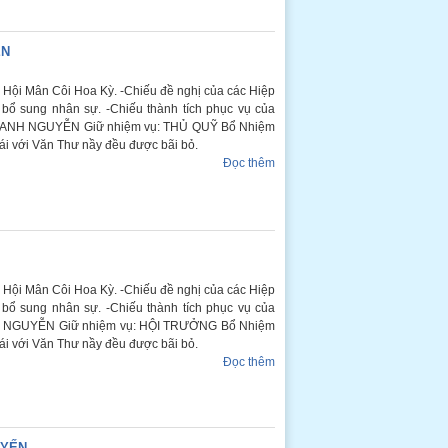
ỄN
ội Mân Côi Hoa Kỳ. -Chiếu đề nghị của các Hiệp
bổ sung nhân sự. -Chiếu thành tích phục vụ của
ÂM ANH NGUYỄN Giữ nhiệm vụ: THỦ QUỸ Bổ Nhiệm
trái với Văn Thư nầy đều được bãi bỏ.
Đọc thêm
ội Mân Côi Hoa Kỳ. -Chiếu đề nghị của các Hiệp
bổ sung nhân sự. -Chiếu thành tích phục vụ của
UNG NGUYỄN Giữ nhiệm vụ: HỘI TRƯỞNG Bổ Nhiệm
trái với Văn Thư nầy đều được bãi bỏ.
Đọc thêm
 YẾN