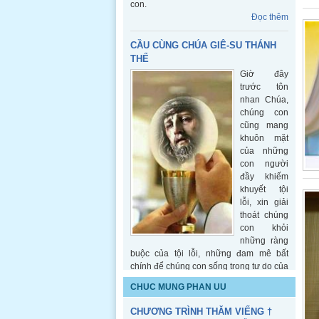
trước tôn
nhan Chúa,
chúng con
cũng mang
khuôn mặt
của những
con người
đầy khiếm
khuyết tội
lỗi, xin giải
thoát chúng
con khỏi
những ràng
buộc của tội lỗi, những đam mê bất
chính để chúng con sống trong tự do của
con cái Thiên Chúa. Xin cho chúng con
biết mặc lấy tâm tình của Chúa để
những ai gặp gỡ và tiếp xúc với chúng
con cũng tìm được sự nâng đỡ, khích lệ
CHUC MUNG PHAN UU
và bình an. Amen.
Đọc thêm
CHƯƠNG TRÌNH THĂM VIẾNG †
CẦU NGUYỆN † THÁNH LỄ AN
Kinh Cầu nguyện với Thánh Antôn
TÁNG CỤ BÀ MARIA LÊ THỊ DANH
Pađua khi mất Tiền, Đồ vật...