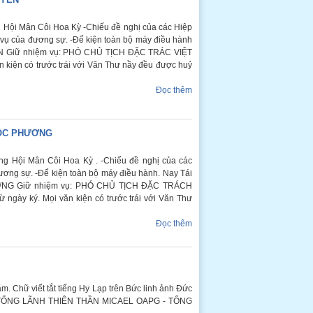
Hội Mân Côi Hoa Kỳ -Chiếu đề nghị của các Hiệp
c vụ của đương sự. -Để kiện toàn bộ máy điều hành
ẾN Giữ nhiệm vụ: PHÓ CHỦ TỊCH ĐẶC TRÁC VIỆT
 kiện có trước trái với Văn Thư nầy đều được huỷ
Đọc thêm
NGỌC PHƯƠNG
 Hội Mân Côi Hoa Kỳ . -Chiếu đề nghị của các
ương sự. -Để kiện toàn bộ máy điều hành. Nay Tái
ƯƠNG Giữ nhiệm vụ: PHÓ CHỦ TỊCH ĐẶC TRÁCH
gày ký. Mọi văn kiện có trước trái với Văn Thư
Đọc thêm
ữ viết tắt tiếng Hy Lạp trên Bức linh ảnh Đức
TỔNG LÃNH THIÊN THẦN MICAEL OAPG - TỔNG