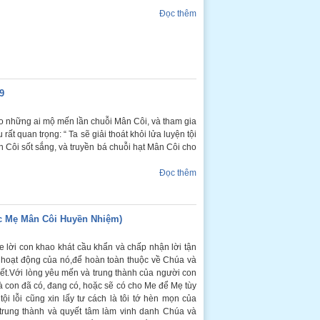
Đọc thêm
9
o những ai mộ mến lần chuỗi Mân Côi, và tham gia
ất quan trọng: “ Ta sẽ giải thoát khỏi lửa luyện tội
 Côi sốt sắng, và truyền bá chuỗi hạt Mân Côi cho
Đọc thêm
c Mẹ Mân Côi Huyền Nhiệm)
e lời con khao khát cầu khẩn và chấp nhận lời tận
 hoạt động của nó,để hoàn toàn thuộc về Chúa và
t.Với lòng yêu mến và trung thành của người con
à con đã có, đang có, hoặc sẽ có cho Me để Mẹ tùy
tội lỗi cũng xin lấy tư cách là tôi tớ hèn mọn của
 trung thành và quyết tâm làm vinh danh Chúa và