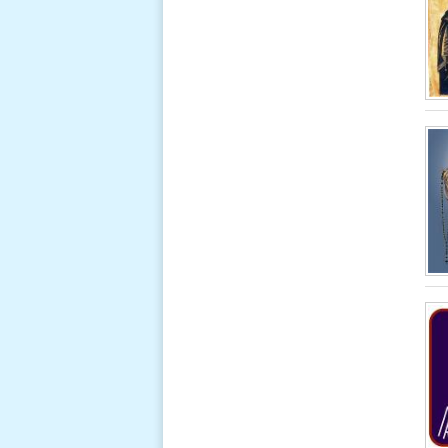
giữ Đấng
Cứu Thế.
Bạn trăm
năm của
Đức Trinh
Nữ Maria.
Đọc thêm
LỜI CẦU NGUYỆN CHỮA LÀNH GIA
TỘC.
Lạy Cha, xin
ban phép
lành đặc
biệt cho các
Thiên Thần
bản mệnh
của chúng con để các Ngài chữa lành,
bảo vệ, hướng dẫn và khuyến khích
chúng con trong mọi lãnh vực mà chúng
con cần. Xin Cha ban ơn chữa lành cho
chúng con ngay trong lúc này và xin tiếp
tục chữa lành chúng con mãi mãi.áu
Thánh trong sạch của Chúa Giêsu để