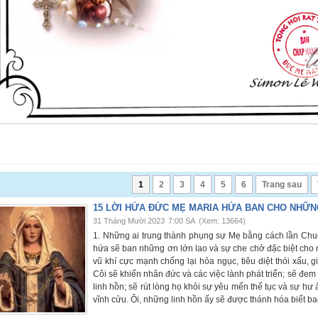
1
2
3
4
5
6
Trang sau
15 LỜI HỨA ĐỨC MẸ MARIA HỨA BAN CHO NHỮNG
31 Tháng Mười 2023
7:00 SA
(Xem: 13664)
1. Những ai trung thành phụng sự Mẹ bằng cách lần Chu
hứa sẽ ban những ơn lớn lao và sự che chở đặc biệt cho 
vũ khí cực mạnh chống lại hỏa ngục, tiêu diệt thói xấu, g
Côi sẽ khiến nhân đức và các việc lành phát triển; sẽ đem
linh hồn; sẽ rút lòng họ khỏi sự yêu mến thế tục và sự h
vĩnh cửu. Ôi, những linh hồn ấy sẽ được thánh hóa biết b