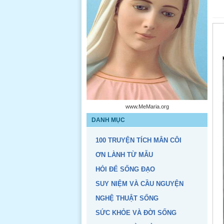
www.tonghoimancoi.org
DANH MỤC
100 TRUYỆN TÍCH MÂN CÔI
ƠN LÀNH TỪ MẪU
HỎI ĐỂ SỐNG ĐẠO
SUY NIỆM VÀ CẦU NGUYỆN
NGHỆ THUẬT SỐNG
SỨC KHỎE VÀ ĐỜI SỐNG