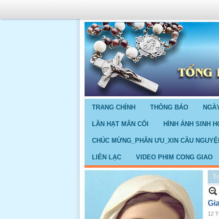
TRANG CHÍNH
THÔNG BÁO
NGÀY
LẦN HẠT MÂN CÔI
HÌNH ẢNH SINH H
CHÚC MỪNG_PHÂN ƯU_XIN CẦU NGUYỆ
LIÊN LẠC
VIDEO PHIM CONG GIAO
Tr
Gi
12 T