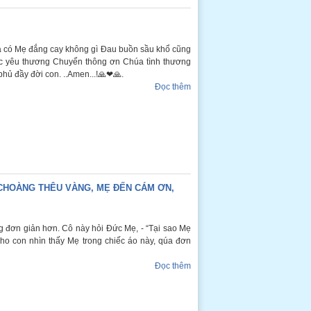
 có Mẹ đắng cay không gì Đau buồn sầu khổ cũng
tục yêu thương Chuyển thông ơn Chúa tình thương
hủ đầy đời con. ..Amen...!🙏❤🙏.
Đọc thêm
 CHOÀNG THÊU VÀNG, MẸ ĐẾN CÁM ƠN,
ng đơn giản hơn. Cô này hỏi Đức Mẹ, - “Tại sao Mẹ
cho con nhìn thấy Mẹ trong chiếc áo này, qúa đơn
Đọc thêm