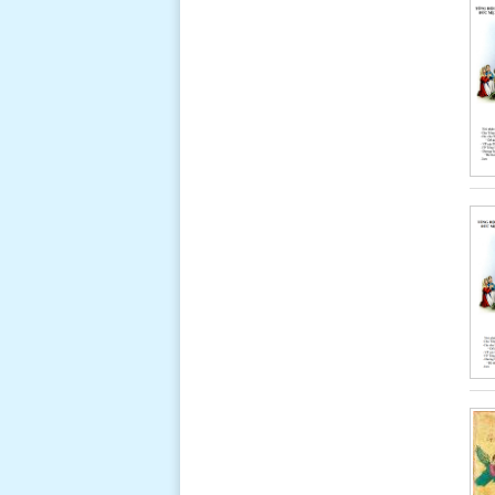
và với tình thương săn sóc vỗ về. Tạ ơn
Cha đã không bao giờ bỏ rơi chúng con,
và cho chúng con biết đứng lên sao mỗi
lần vấp ngã. Chúng con xin Cha ban ơn
bình an trong năm mới.
Đọc thêm
LỜI CẦU NGUYỆN LUÔN LINH
NGHIỆM CỦA CHA THÁNH PIO DỰA
TRÊN 03 LỜI HỨA CỦA CHÚA
GIÊSU
* Lạy Chúa
Giêsu Chúa
đã nói "Thầy
bảo thật,
anh em cứ
xin thì sẽ được, cứ tìm thì sẽ thấy, cứ gõ
thì sẽ mở cho.
Đọc thêm
NĂM THÁNH GIUSE: KINH CẦU
CÙNG THÁNH GIUSE
Kính chào
Đấng Gìn