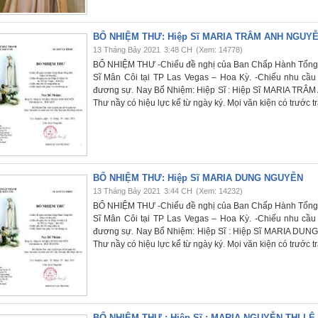
BỔ NHIỆM THƯ: Hiệp Sĩ MARIA TRÂM ANH NGUY
13 Tháng Bảy 2021
3:48 CH
(Xem: 14778)
BỔ NHIỆM THƯ -Chiếu đề nghị của Ban Chấp Hành Tổng H
Sĩ Mân Côi tại TP Las Vegas – Hoa Kỳ. -Chiếu nhu cầu 
đương sự. Nay Bổ Nhiệm: Hiệp Sĩ : Hiệp Sĩ MARIA TR
Thư nầy có hiệu lực kể từ ngày ký. Mọi văn kiện có trước 
BỔ NHIỆM THƯ: Hiệp Sĩ MARIA DUNG NGUYỄN
13 Tháng Bảy 2021
3:44 CH
(Xem: 14232)
BỔ NHIỆM THƯ -Chiếu đề nghị của Ban Chấp Hành Tổng H
Sĩ Mân Côi tại TP Las Vegas – Hoa Kỳ. -Chiếu nhu cầu 
đương sự. Nay Bổ Nhiệm: Hiệp Sĩ : Hiệp Sĩ MARIA D
Thư nầy có hiệu lực kể từ ngày ký. Mọi văn kiện có trước 
BỔ NHIỆM THƯ : Hiệp Sĩ : MARIA NGUYỄN THỊ LỆ