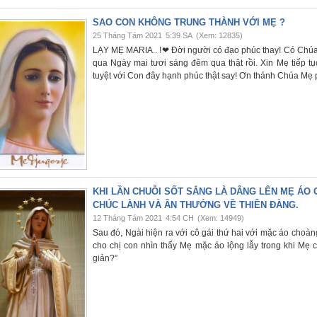
SAO CON KHÔNG TRUNG THÀNH VỚI MẸ ?
25 Tháng Tám 2021
5:39 SA
(Xem: 12835)
LẠY MẸ MARIA.. !❤ Đời người có đạo phúc thay! Có Chúa
qua Ngày mai tươi sáng đêm qua thật rồi. Xin Mẹ tiếp 
tuyệt với Con đây hạnh phúc thật say! Ơn thánh Chúa Mẹ p
KHI LẦN CHUỖI SỐT SẮNG LÀ DÂNG LÊN MẸ ÁO
CHÚC LÀNH VÀ ÂN THƯỞNG VỀ THIÊN ĐÀNG.
12 Tháng Tám 2021
4:54 CH
(Xem: 14949)
Sau đó, Ngài hiện ra với cô gái thứ hai với mặc áo choà
cho chị con nhìn thấy Mẹ mặc áo lộng lẫy trong khi Mẹ 
giản?”