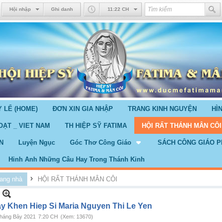
Hội nhập
Ghi danh
11:22 CH
 LỂ (HOME)
ĐƠN XIN GIA NHẬP
TRANG KINH NGUYỆN
HÌ
OẠT _ VIET NAM
TH HIỆP SỸ FATIMA
HỘI RẤT THÁNH MÂN CÔI
N
Luyện Ngục
Góc Thơ Công Giáo
SÁCH CÔNG GIÁO P
Hinh Anh Những Câu Hay Trong Thánh Kinh
›
ang nhà
HỘI RẤT THÁNH MÂN CÔI
ay Khen Hiep Si Maria Nguyen Thi Le Yen
háng Bảy 2021
7:20 CH
(Xem: 13670)