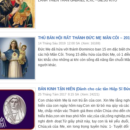
LÃNH THIÊN THẦN GABRIEL ICXC - GIÊSU KITÔ
THỦ BẢN HỘI RẤT THÁNH ĐỨC MẸ MÂN CÔI ~ 201
14 Tháng Sáu 2019
12:00 SA
(Xem: 16169)
Đức Mẹ đã hứa với thánh Đominico ban 15 ơn đặc biệt ch
các hội Mân Côi. Trong 15 điều hứa của Đức Mẹ, có 1 điều r
tức khắc cho những ai khi còn sống đã năng lần chuỗi Mân
người khác.
BẢN KINH TẬN HIẾN (Dành cho các tân Hiệp Sĩ Đứ
25 Tháng Tám 2017
8:15 SA
(Xem: 24221)
Con chào kính Mẹ là nơi trú ẩn của con. Xin Mẹ lắng ngh
hiến của con ngày hôm nay.Con xin từ bỏ ma qủy và các
Mẹ, chấp nhận vác Thánh giá theo chân Chúa cho đến chế
hiếu thảo,con xin trao phó hồn xác,của cải,công nghiệp,m
nghi định đoạt.Từ giây phút này, tuy con là kẻ yếu đuối, 
Chúa,và của Me, xin long trọng tuyên hứa: 1- Tuyệt đối