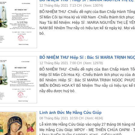
12 Tháng Bảy 2021
7:13 CH
(Xem: 13074)
BỔ NHIỆM THƯ -Chiếu đề nghị của Ban Chấp Hành Tổng 
Sĩ Mân Côi tại Hoa kỳ và Việt Nam -Chiếu thành tích phụ
Nay Tái Bổ Nhiệm: Hiệp Sĩ : MARIA NGUYỄN THỊ LỆ Y
NAM Bổ Nhiệm Thư nầy có hiệu lực kể từ ngày ký. Mọi văn
bỏ.
BỔ NHIỆM THƯ Hiệp Sĩ : Bác Sĩ MARIA TRỊNH 
12 Tháng Bảy 2021
7:00 CH
(Xem: 12978)
BỔ NHIỆM THƯ -Chiếu đề nghị của Ban Chấp Hành Tổng
Hiệp Sĩ Mân Côi Hoa Kỳ. -Chiếu thành tích phục vụ của đ
Bổ Nhiệm: Hiệp Sĩ : Bác Sĩ MARIA TRỊNH NGỌC PH
MIỀN ĐÔNG HOA KỲ Bổ Nhiệm Thư nầy có hiệu lực kể từ n
nầy đều được huỷ bỏ.
Linh ảnh Đức Mẹ Hằng Cứu Giúp
08 Tháng Bảy 2021
10:59 CH
(Xem: 4634)
Lễ kính Mẹ Hằng Cứu Giúp vào ngày 27 tháng 06 hàng năm. Ch
Mẹ Hằng Cứu Giúp: MPOY - MẸ THIÊN CHÚA OAPM - 