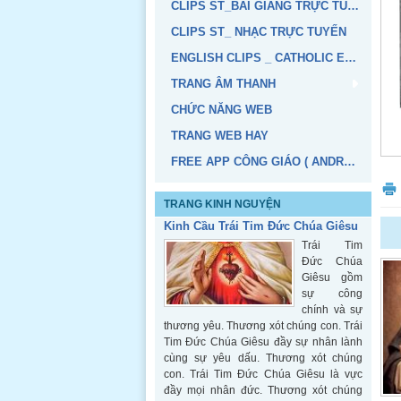
CLIPS ST_BÀI GIẢNG TRỰC TUYẾN
CLIPS ST_ NHẠC TRỰC TUYẾN
ENGLISH CLIPS _ CATHOLIC EDUCATION
TRANG ÂM THANH
CHỨC NĂNG WEB
Kinh Cầu Trái Tim Đức Chúa Giêsu
TRANG WEB HAY
Trái Tim
FREE APP CÔNG GIÁO ( ANDROID, IOS)
Đức Chúa
Giêsu gồm
sự công
TRANG KINH NGUYỆN
chính và sự
thương yêu. Thương xót chúng con. Trái
Tim Đức Chúa Giêsu đầy sự nhân lành
cùng sự yêu dấu. Thương xót chúng
con. Trái Tim Đức Chúa Giêsu là vực
đầy mọi nhân đức. Thương xót chúng
con.
Đọc thêm
CẦU CÙNG CHÚA GIÊ-SU THÁNH
THỂ
Giờ đây