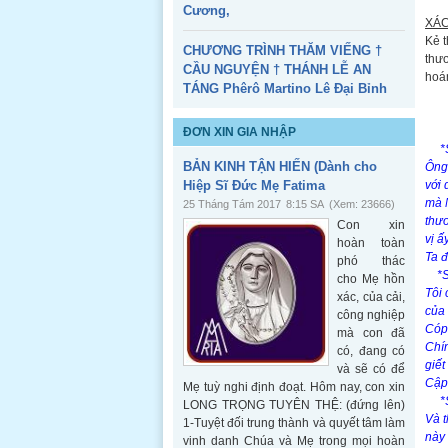
Cương,
XÁC
Kẻ t
CHƯƠNG TRÌNH THĂM VIẾNG †
thươ
CẦU NGUYỆN † THÁNH LỄ AN
hoán
TÁNG Phêrô Martino Lê Đại Bỉnh
M
S
ĐƠN XIN GIA NHẬP
*
BẢN KINH TẬN HIẾN (Dành cho
Ông
Hiệp Sĩ Đức Mẹ Fatima
với 
mà N
25 Tháng Tám 2017
8:15 SA
(Xem: 23666)
thươ
Con xin
vị ấ
hoàn toàn
Ta 
phó thác
*Sá
cho Mẹ hồn
Tôi
xác, của cải,
của 
công nghiệp
Cóp,
mà con đã
Chí
có, đang có
giết
và sẽ có để
Cập
Mẹ tuỳ nghi định đoạt. Hôm nay, con xin
*Sá
LONG TRỌNG TUYÊN THỆ: (đứng lên)
Và t
1-Tuyệt đối trung thành và quyết tâm làm
này 
vinh danh Chúa và Mẹ trong mọi hoàn