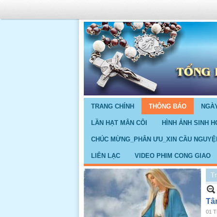
TRANG CHÍNH
THÔNG BÁO
NGÀY
LẦN HẠT MÂN CÔI
HÌNH ẢNH SINH H
CHÚC MỪNG_PHÂN ƯU_XIN CẦU NGUYỆ
LIÊN LẠC
VIDEO PHIM CONG GIAO
Tr
Tâ
01 