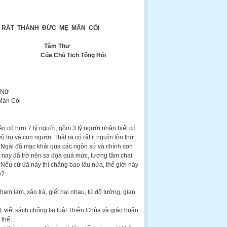
RẤT THÁNH ĐỨC MẸ MÂN CÔI
Tâm Thư
ủ Tịch Tổng Hội
Nữ
 Côi
ện có hơn 7 tỷ người, gồm 3 tỷ người nhận biết có
 trụ và con người. Thật ra có rất ít người tôn thờ
gài đã mạc khải qua các ngôn sứ và chính con
 nay đã trở nên sa đọa quá mức, lương tâm chai
. Nếu cứ đà này thì chẳng bao lâu nữa, thế giới này
o?
Tham lam, xảo trá, giết hại nhau, tứ đổ tường, gian
, viết sách chống lại luật Thiên Chúa và giáo huấn
h thể….