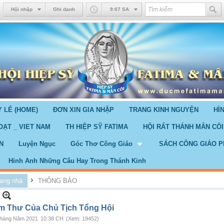
Hội nhập
Ghi danh
9:07 SA
 LỂ (HOME)
ĐƠN XIN GIA NHẬP
TRANG KINH NGUYỆN
HÌ
OẠT _ VIET NAM
TH HIỆP SỸ FATIMA
HỘI RẤT THÁNH MÂN CÔI
N
Luyện Ngục
Góc Thơ Công Giáo
SÁCH CÔNG GIÁO P
Hinh Anh Những Câu Hay Trong Thánh Kinh
›
ang nhà
THÔNG BÁO
m Thư Của Chủ Tịch Tổng Hội
Tháng Năm 2021
10:38 CH
(Xem: 19452)