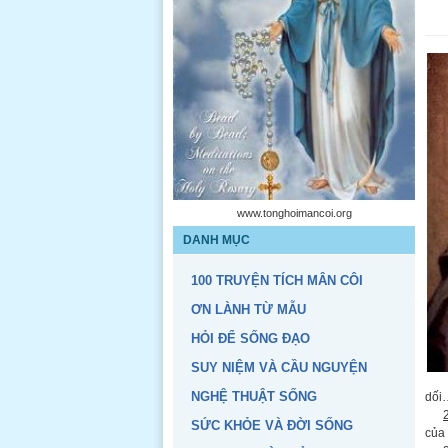
www.tonghoimancoi.org
DANH MỤC
100 TRUYỆN TÍCH MÂN CÔI
ƠN LÀNH TỪ MẪU
HỎI ĐỂ SỐNG ĐẠO
SUY NIỆM VÀ CẦU NGUYỆN
NGHỆ THUẬT SỐNG
dối
SỨC KHỎE VÀ ĐỜI SỐNG
của 