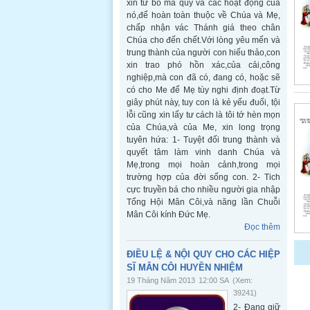
xin từ bỏ ma qủy và các hoạt động của
nó,để hoàn toàn thuộc về Chúa và Mẹ,
chấp nhận vác Thánh giá theo chân
Chúa cho đến chết.Với lòng yêu mến và
trung thành của người con hiếu thảo,con
xin trao phó hồn xác,của cải,công
nghiệp,mà con đã có, đang có, hoặc sẽ
có cho Me để Mẹ tùy nghi định đoạt.Từ
giây phút này, tuy con là kẻ yếu đuối, tội
lỗi cũng xin lấy tư cách là tôi tớ hèn mọn
của Chúa,và của Me, xin long trọng
tuyên hứa: 1- Tuyệt đối trung thành và
quyết tâm làm vinh danh Chúa và
Mẹ,trong mọi hoàn cảnh,trong mọi
trường hợp của đời sống con. 2- Tich
cực truyền bá cho nhiều người gia nhập
Tổng Hội Mân Côi,và năng lần Chuỗi
Mân Côi kính Đức Mẹ.
Đọc thêm
ĐIỀU LỆ & NỘI QUY CHO CÁC HIỆP
SĨ MÂN CÔI HUYỀN NHIỆM
19 Tháng Năm 2013
12:00 SA
(Xem:
39241)
2- Đang giữ