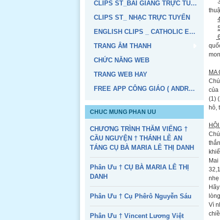
3/ C
CLIPS ST_BÀI GIẢNG TRỰC TUYẾN
thuậ
CLIPS ST_ NHẠC TRỰC TUYẾN
ENGLISH CLIPS _ CATHOLIC EDUCATION
6
TRANG ÂM THANH
quốc
mon
CHỨC NĂNG WEB
MA 
TRANG WEB HAY
Chún
FREE APP CÔNG GIÁO ( ANDROID, IOS)
của 
(1) 
hô, 
CHUC MUNG PHAN UU
HỘI
CHƯƠNG TRÌNH THĂM VIẾNG †
Chún
CẦU NGUYỆN † THÁNH LỄ AN
thắn
TÁNG CỤ BÀ MARIA LÊ THỊ DANH
khiể
Mai
Phân Ưu † CỤ BÀ MARIA LÊ THỊ
32,1
DANH
nhẹ
Hãy
Phân Ưu † Cụ Phêrô Nguyễn Sáu
lòng
Vì n
chiề
Phân Ưu † Vincent Lương Việt