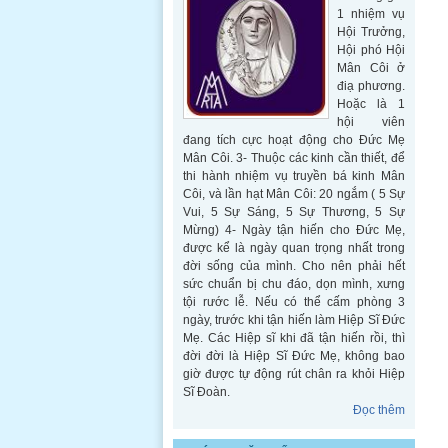
1 nhiệm vụ
Hội Trưởng,
Hội phó Hội
Mân Côi ở
điạ phương.
Hoặc là 1
hội viên
đang tích cực hoạt động cho Đức Mẹ
Mân Côi. 3- Thuộc các kinh cần thiết, để
thi hành nhiệm vụ truyền bá kinh Mân
Côi, và lần hạt Mân Côi: 20 ngắm ( 5 Sự
Vui, 5 Sự Sáng, 5 Sự Thương, 5 Sự
Mừng) 4- Ngày tận hiến cho Đức Mẹ,
được kể là ngày quan trọng nhất trong
đời sống của mình. Cho nên phải hết
sức chuẩn bị chu đáo, dọn mình, xưng
tội rước lễ. Nếu có thể cấm phòng 3
ngày, trước khi tận hiến làm Hiệp Sĩ Đức
Mẹ. Các Hiệp sĩ khi đã tận hiến rồi, thì
đời đời là Hiệp Sĩ Đức Mẹ, không bao
giờ được tự động rút chân ra khỏi Hiệp
Sĩ Đoàn.
Đọc thêm