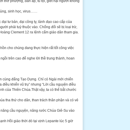
i thờ phượng, đàn áp, tù tội, giết hại người không
trùng, sinh học, virus……
 đại tư bản, đại công ty, lảnh đạo cao cấp của
gười phải tuỳ thuộc vào. Chống đối sẽ bị loại trừ,
 Hoàng Clement 12 ra lệnh cấm giáo dân tham gia.
 hồn cho chúng đang thực hiện rất tốt công việc
 ngồi trên cao để nghe lời thề trung thành, hoan
yện cùng đấng Tạo Dựng. Chỉ có Ngài mới chiến
úa điều khiển vũ trụ” nhưng “Lời cầu nguyện điều
định của Thiên Chúa.Thật vậy, ta có thể bắt chước
úa tha thứ cho dân, than trách thân phận và có vẻ
g năng cầu nguyện, năng rước Chúa Giê-Su vào
nh Hồi giáo thời đó tại vịnh Lepante lúc 5 giờ