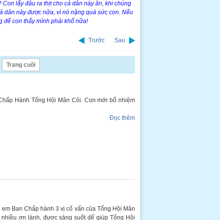
 Con lấy đâu ra thịt cho cả dân này ăn, khi chúng
 cả dân này được nữa, vì nó nặng quá sức con. Nếu
ừng để con thấy mình phải khổ nữa!
Trước
Sau
Trang cuối
n Chấp Hành Tổng Hội Mân Côi. Con mới bổ nhiệm
Đọc thêm
hị em Ban Chấp hành 3 vị cố vấn của Tổng Hội Mân
c nhiều ơn lành, được sáng suốt để giúp Tổng Hội