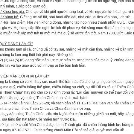
hủ nghĩa cộng sản, vô thần và độc tài: Bách hại người có tín ngưỡng, triệt phá nơ
n ý mình, cướp bóc, gian dối.
4/ Khoa học gia:
Chế tạo vũ khí giết người hàng loạt, vũ khí nguyên tử, hóa học, vi 
5/ Khủng bố:
Giết người vô tội, phá hoại đền đài, nhà cửa, di tích văn hóa, lịch sử….
/ Hội Tam Điễm
: Hội viên không đông, nhưng tập họp nhiều thành phần ưu tú...Các
 gia v.v. Họ cung cấp tiện nghi, lợi ích để phục vụ đời sống mục đích là muốn mọi n
g muốn thiết lập một trật tự mới mà ma quỷ sẽ được tôn thờ. Năm 1738, Đức Giáo
QUỶ ĐANG LÀM GÌ?
g không làm gì cả, chúng đã có tay sai, những kẻ mất căn tính, những kẻ bán linh
chúng là làm ung thối thế giới này. Những kẻ
(2) (3) (4) (5) (6) đang dốc toàn lực thực hiện chương trình của ma quỷ, chúng đang
thờ lạy và lập giao ước với những ai thề bán linh hồn.
 VIÊN MÂN CÔI PHẢI LÀM GÌ?
g ta không có vũ khí hay sức mạnh thế trần nào để chống lại, ngoài lời cầu ngu
g ma quỷ, chiến thắng thế gian, chiến thắng sự chết, sự dữ.Đã có câu: “ Thiên Ch
n Thiên Chúa” hay nói cho có sự kính trọng là: “Lời cầu nguyện có thể thay đổi ý 
 Sen cầu nguyện cùng Thiên Chúa qua sách xuất hành
1-14 (hoặc đệ nhị luật 9,26-29) và sách dân số 11,11-15. Mai Sen van nài Thiên Ch
 nhàng thách thức Thiên Chúa và Chúa đã nhận lời ông.
 chạy đến cùng Thiên Chúa, cầu xin Ngài cứu chữa những gì đã hư mất, hãy siên
, gia tăng lần hạt Mân Côi nhiều hơn trước kia..
hớ lại , nhờ chuỗi Mân Côi mà đạo binh Thánh giá đã chiến thắng binh lực hùng mạ
u ngày 07-10-1571 . Ta tin tường chuỗi Mân Côi có thể giải quyết mọi vấn đề…