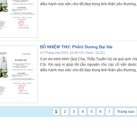
điều hành mọi việc cho tốt đẹp trong tinh thân yêu thương
BỔ NHIỆM THƯ: Phêrô Dương Đại Hải
24 Tháng Hai 2023
10:40 CH
(Xem: 11131)
Con xin kính trình Quý Cha, Thầy Tuyên Uý và quý anh c
Côi. Xin quý vị giúp lời cầu nguyện cho các cố vấn đượ
điều hành mọi việc cho tốt đẹp trong tinh thân yêu thương
1
2
3
4
5
6
7
Trang sau