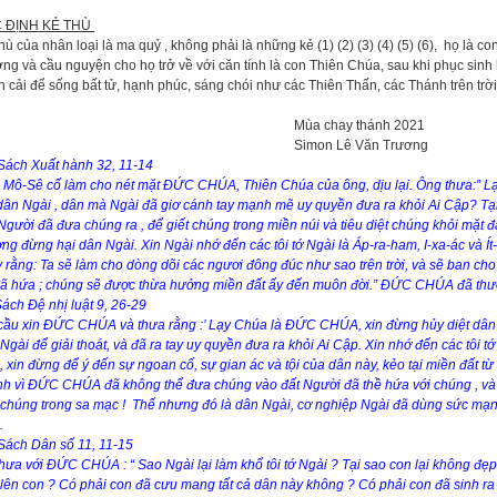
 ĐỊNH KẺ THÙ
hù của nhân loại là ma quỷ , không phải là những kẻ (1) (2) (3) (4) (5) (6), họ là 
ng và cầu nguyện cho họ trở về với căn tính là con Thiên Chúa, sau khi phục sinh h
 cải để sống bất tử, hạnh phúc, sáng chói như các Thiên Thấn, các Thánh trên trời
ùa chay thánh 2021
imon Lê Văn Trương
Sách Xuất hành 32, 11-14
 Mô-Sê cố làm cho nét mặt ĐỨC CHÚA, Thiên Chúa của ông, dịu lại. Ông thưa:” L
dân Ngài , dân mà Ngài đã giơ cánh tay mạnh mẽ uy quyền đưa ra khỏi Ai Cập? Tại 
gười đã đưa chúng ra , để giết chúng trong miền núi và tiêu diệt chúng khỏi mặt đ
ng đừng hại dân Ngài. Xin Ngài nhớ đến các tôi tớ Ngài là Áp-ra-ham, I-xa-ác và Ít
y rằng: Ta sẽ làm cho dòng dõi các ngươi đông đúc như sao trên trời, và sẽ ban cho 
đã hứa ; chúng sẽ được thừa hưởng miền đất ấy đến muôn đời.” ĐỨC CHÚA đã th
ch Đệ nhị luật 9, 26-29
 cầu xin ĐỨC CHÚA và thưa rằng :’ Lạy Chúa là ĐỨC CHÚA, xin đừng hủy diệt dân
Ngài để giải thoát, và đã ra tay uy quyền đưa ra khỏi Ai Cập. Xin nhớ đến các tôi t
 xin đừng để ý đến sự ngoan cố, sự gian ác và tội của dân này, kẻo tại miền đất từ 
nh vì ĐỨC CHÚA đã không thể đưa chúng vào đất Người đã thề hứa với chúng , và
 chúng trong sa mạc ! Thế nhưng đó là dân Ngài, cơ nghiệp Ngài đã dùng sức mạnh
.
ch Dân số 11, 11-15
hưa với ĐỨC CHÚA : “ Sao Ngài lại làm khổ tôi tớ Ngài ? Tại sao con lại không đẹp
lên con ? Có phải con đã cưu mang tất cả dân này không ? Có phải con đã sinh ra