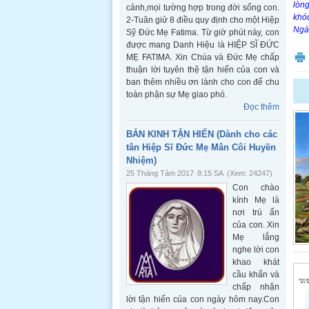
lòng
cảnh,mọi tường hợp trong đời sống con.
khóc
2-Tuân giử 8 điều quy định cho một Hiệp
Ngài
Sỹ Đức Mẹ Fatima. Từ giờ phút này, con
được mang Danh Hiệu là HIỆP SĨ ĐỨC
MẸ FATIMA. Xin Chúa và Đức Mẹ chấp
thuận lời tuyên thệ tận hiến của con và
ban thêm nhiều ơn lành cho con để chu
toàn phận sự Mẹ giao phó.
Đọc thêm
BẢN KINH TẬN HIẾN (Dành cho các
tân Hiệp Sĩ Đức Mẹ Mân Côi Huyền
Nhiệm)
25 Tháng Tám 2017
8:15 SA
(Xem: 24247)
Con chào
kính Mẹ là
nơi trú ẩn
của con. Xin
Mẹ lắng
nghe lời con
khao khát
cầu khẩn và
chấp nhận
lời tận hiến của con ngày hôm nay.Con