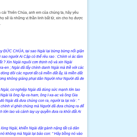
con cái Thiên Chúa, anh em của chúng ta, hãy yêu
ọ sẽ là những vị thần linh bất tử, xin cho họ được
.
ạy ĐỨC CHÚA, tại sao Ngài lại bừng bừng nổi giận
sao người Ai Cập có thể rêu rao : Chính vì ác tâm
ất ? Xin Ngài nguôi cơn thịnh nộ và xin Ngài
-ra-en ; Ngài đã lấy chính danh Ngài mà thề với các
dòng dõi các ngươi tất cả miền đất ấy, là miền đất
ương không giáng phạt dân Người như Người đã đe
 Ngài, cơ nghiệp Ngài đã dùng sức mạnh lớn lao
ớ Ngài là ông Áp-ra-ham, ông I-xa-ac và ông Gia
đó Ngài đã đưa chúng con ra, người ta lại nói : “
 chính vì ghét chúng mà Người đã đưa chúng ra để
 lớn lao và cánh tay uy quyền đưa ra khỏi đất Ai
 lòng Ngài, khiến Ngài đặt gánh nặng tất cả dân
 nó không mà Ngài lại bảo con: “ Hãy bồng nó vào