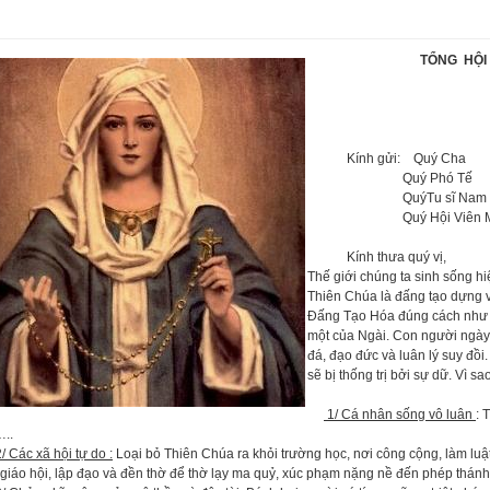
TỔNG HỘI 
Của Ch
Kính gửi: Quý Cha
Quý Phó Tế
QuýTu sĩ Nam 
Quý Hội Viên Mân
Kính thưa quý vị,
Thế giới chúng ta sinh sống hi
Thiên Chúa là đấng tạo dựng vũ
Đấng Tạo Hóa đúng cách như N
một của Ngài. Con người ngày
đá, đạo đức và luân lý suy đồi
sẽ bị thống trị bởi sự dữ. Vì sa
1/ Cá nhân sống vô luân
: 
…..
2/ Các xã hội tự do :
Loại bỏ Thiên Chúa ra khỏi trường học, nơi công cộng, làm luật
giáo hội, lập đạo và đền thờ để thờ lạy ma quỷ, xúc phạm nặng nề đến phép thán