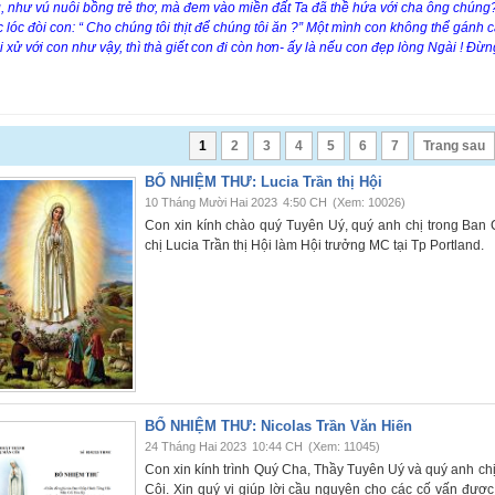
, như vú nuôi bồng trẻ thơ, mà đem vào miền đất Ta đã thề hứa với cha ông chúng?
 lóc đòi con: “ Cho chúng tôi thịt để chúng tôi ăn ?” Một mình con không thể gánh
 xử với con như vậy, thì thà giết con đi còn hơn- ấy là nếu con đẹp lòng Ngài ! Đ
1
2
3
4
5
6
7
Trang sau
BỔ NHIỆM THƯ: Lucia Trần thị Hội
10 Tháng Mười Hai 2023
4:50 CH
(Xem: 10026)
Con xin kính chào quý Tuyên Uý, quý anh chị trong Ba
chị Lucia Trần thị Hội làm Hội trưởng MC tại Tp Portland.
BỔ NHIỆM THƯ: Nicolas Trần Văn Hiến
24 Tháng Hai 2023
10:44 CH
(Xem: 11045)
Con xin kính trình Quý Cha, Thầy Tuyên Uý và quý anh c
Côi. Xin quý vị giúp lời cầu nguyện cho các cố vấn đượ