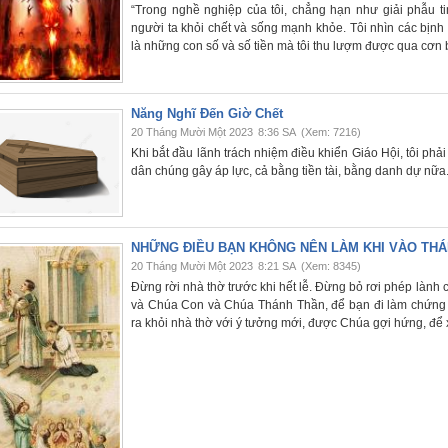
“Trong nghề nghiệp của tôi, chẳng hạn như giải phẫu tim
người ta khỏi chết và sống mạnh khỏe. Tôi nhìn các bịn
là những con số và số tiền mà tôi thu lượm được qua cơn 
Năng Nghĩ Đến Giờ Chết
20 Tháng Mười Một 2023
8:36 SA
(Xem: 7216)
Khi bắt đầu lãnh trách nhiệm điều khiển Giáo Hội, tôi phả
dân chúng gây áp lực, cả bằng tiền tài, bằng danh dự nữa
NHỮNG ĐIỀU BẠN KHÔNG NÊN LÀM KHI VÀO THÁ
20 Tháng Mười Một 2023
8:21 SA
(Xem: 8345)
Đừng rời nhà thờ trước khi hết lễ. Đừng bỏ rơi phép lành
và Chúa Con và Chúa Thánh Thần, để bạn đi làm chứng n
ra khỏi nhà thờ với ý tưởng mới, được Chúa gợi hứng, để 