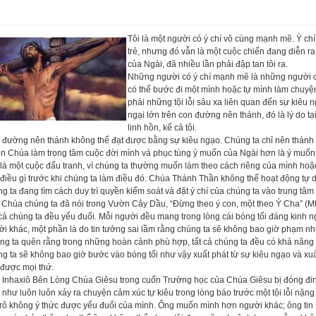
Tôi là một người có ý chí vô cùng mạnh mẽ. Ý c
trẻ, nhưng đó vẫn là một cuộc chiến đang diễn r
của Ngài, đã nhiều lần phải đập tan tôi ra.
Những người có ý chí mạnh mẽ là những người c
có thể bước đi một mình hoặc tự mình làm chuyệ
phải những tội lỗi sâu xa liên quan đến sự kiêu ng
ngại lớn trên con đường nên thánh, đó là lý do tạ
linh hồn, kể cả tôi.
 đường nên thánh không thể đạt được bằng sự kiêu ngạo. Chúng ta chỉ nên thánh
ên Chúa làm trọng tâm cuộc đời mình và phục tùng ý muốn của Ngài hơn là ý muốn
là một cuộc đấu tranh, vì chúng ta thường muốn làm theo cách riêng của mình hoặ
điều gì trước khi chúng ta làm điều đó. Chúa Thánh Thần không thể hoạt động tự 
g ta đang tìm cách duy trì quyền kiểm soát và đặt ý chí của chúng ta vào trung tâm 
Chúa chúng ta đã nói trong Vườn Cây Dầu, “Đừng theo ý con, một theo Ý Cha” (Mt 
cả chúng ta đều yếu đuối. Mỗi người đều mang trong lòng cái bóng tối đáng kinh ng
i khác, một phần là do tin tưởng sai lầm rằng chúng ta sẽ không bao giờ phạm n
g ta quên rằng trong những hoàn cảnh phù hợp, tất cả chúng ta đều có khả năng p
g ta sẽ không bao giờ bước vào bóng tối như vậy xuất phát từ sự kiêu ngạo và xuất
 được mọi thứ.
 Inhaxiô Bên Lòng Chúa Giêsu trong cuốn Trường học của Chúa Giêsu bị đóng đin
như luôn luôn xảy ra chuyện cảm xúc tự kiêu trong lòng báo trước một tội lỗi nặng
rô không ý thức được yếu đuối của mình. Ông muốn mình hơn người khác; ông tin