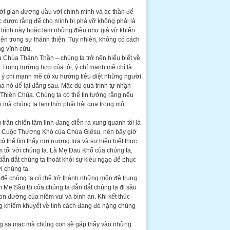
ời gian đương đầu với chính mình và ác thần để
ọc được rằng để cho mình bị phá vỡ không phải là
á trình này hoặc làm những điều như giả vờ khiến
ên trong sự thánh thiện. Tuy nhiên, không có cách
g vĩnh cửu.
a Chúa Thánh Thần – chúng ta trở nên hiểu biết về
 Trong trường hợp của tôi, ý chí mạnh mẽ chỉ là
ó ý chí mạnh mẽ có xu hướng tiêu diệt những người
mà nó để lại đằng sau. Mặc dù quá trình tự nhận
 Thiên Chúa. Chúng ta có thể tin tưởng rằng nếu
 mà chúng ta tạm thời phải trải qua trong một
 trận chiến tâm linh đang diễn ra xung quanh tôi là
ào Cuộc Thương Khó của Chúa Giêsu, nên bây giờ
ó thể tìm thấy nơi nương tựa và sự hiểu biết thực
m tối với chúng ta. Là Mẹ Đau Khổ của chúng ta,
ẫn dắt chúng ta thoát khỏi sự kiêu ngạo để phục
 chúng ta.
 để chúng ta có thể trở thành những môn đệ trung
i Mẹ Sầu Bi của chúng ta dẫn dắt chúng ta đi sâu
on đường của niềm vui và bình an. Khi kết thúc
ng khiếm khuyết về tính cách đang đè nặng chúng
ng sa mạc mà chúng con sẽ gặp thấy vào những