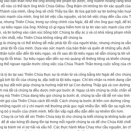
ng vào bản thân như thể ông không thể phạm tội được, ông huênh hoang rằng khô
dỗ nào có thể tách ông khỏi Chúa Giêsu. Ông thậm chí không tin lời xác quyết củ
Thánh của mình, rằng ông sẽ chối Thầy ba lần. Bị lừa gạt bởi sự tin tưởng hão hu
 sức mạnh của mình, ông bỏ bê việc cầu nguyện, và bỏ bê việc chạy đến cầu cứu 
; nhưng Thiên Chúa, trong sự công chính của Ngài, đã để cho ông gục ngã, để tr
 sự kiêu ngạo của ông. Không có gì nguy hiểm hơn là tự tin vào sức mạnh của chí
, và tin tưởng vào cảm xúc bồng bột. Chúng ta đầy ác ý và có khả năng phạm nhữn
o lớn nhất, nếu Thiên Chúa không nâng đỡ chúng ta.
 là chúng ta có thể không dễ mắc phải tội lỗi của người khác, nhưng chúng ta vẫ
phải tội lỗi của mình. Dựa vào sức mạnh của bản thân và quên đi những yếu đuối
thân luôn dẫn đến tội kiêu ngạo, và rồi sao đó tội kiêu ngạo sẽ dẫn chúng ta tới vô
g tội lỗi khác. Sự kiêu ngạo dẫn đến sự mù quáng về thiêng liêng và khiến chúng 
ng thể ngoan ngoãn trước công việc của Chúa Thánh Thần trong cuộc sống của c
là lý do tại sao Thiên Chúa thực sự là nhân từ và công bằng khi Ngài để cho chúng
gã bởi tội lỗi của chúng ta, đặc biệt là tội kiêu ngạo. Chỉ khi nhận ra mình đang c
ng bụi đất mới giúp chúng ta hướng mặt trở lại Con đường Thập giá và con đường
h mà tất cả chúng ta đều được mời gọi bước đi. Ngay cả khi chúng ta chắc chắn v
g mà Thiên Chúa đang kêu gọi chúng ta bước đi, chúng ta vẫn rất dễ rơi vào tình t
mời gọi của Thiên Chúa cách tốt nhất. Cách chúng ta bước đi trên con đường cũng 
những người có ý chí mạnh mẽ thường phải gục ngã nhiều lần. Mỗi lần sa ngã như v
ng bỏ ý muốn của chính mình. Mỗi lần vấp ngã đều dẫn đến sự khiêm tốn hơn.
Chay là cơ hội để xin Thiên Chúa bày tỏ cho chúng ta biết chúng ta không tuân p
 để đi vào bóng tối đang tồn tại trong mỗi người chúng ta và để cho Chúa Kitô c
g ta tránh né vì sợ hãi và xấu hổ. Các thực hành Mùa Chay như cầu nguyện, ăn cha