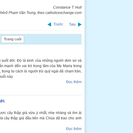
Constance T. Hull
hêrô Phạm Văn Trung, theo catholicexchange.com
Trước
Sau
Trang cuối
i suốt đời. Đó là kinh của những người đơn sơ và
ấn mạnh đến vai trò trọng tâm của Mẹ Maria trong
trong tư cách là người trừ quỷ ngài đã chạm trán,
buổi này.
Đọc thêm
NH.
được cây thập giá vừa ý nhất, nhẹ nhàng và êm ái
h là cây thập giá đầu tiên mà Chúa đã trao cho anh
Đọc thêm