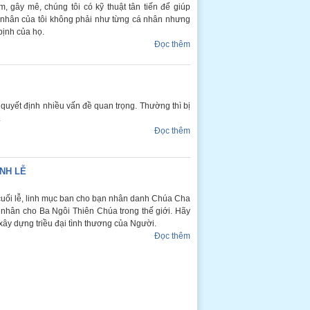
, gây mê, chúng tôi có kỹ thuật tân tiến để giúp
h nhân của tôi không phải như từng cá nhân nhưng
bịnh của họ.
Đọc thêm
i quyết định nhiều vấn đề quan trọng. Thường thì bị
.
Đọc thêm
NH LỄ
 cuối lễ, linh mục ban cho bạn nhân danh Chúa Cha
hân cho Ba Ngôi Thiên Chúa trong thế giới. Hãy
xây dựng triều đại tình thương của Người.
Đọc thêm