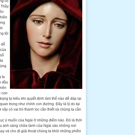
ng có
a Thầy
yền
Thiên
ừng
nh
g tội
n dễ
 của
 số
ta
húng
 ta
ắm đầu
 nên
ề con
rạng tự kiêu khi quyết định làm thế nào để đáp lại
quan trọng như chính con đường. Đây là lý do tại
ậy có vai trò thanh lọc cần thiết và chúng ta cần
hục ý muốn của Ngài ở những điểm nào. Đó là thời
hiếu ánh sáng chữa lành của Ngài vào những nơi
y và cho đi giải thoát chúng ta khỏi những phiền