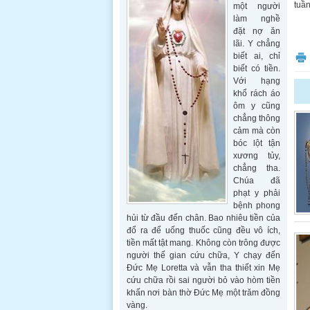
tuần
một người
làm nghề
đặt nợ ăn
lãi. Y chẳng
biết ai, chỉ
biết có tiền.
Với hạng
khổ rách áo
ôm y cũng
chẳng thông
cảm mà còn
bóc lột tận
xương tủy,
chẳng tha.
Chúa đã
phạt y phải
bệnh phong
hủi từ đầu đến chân. Bao nhiêu tiền của
đổ ra để uống thuốc cũng đều vô ích,
tiền mất tật mang. Không còn trông được
người thế gian cứu chữa, Y chạy đến
Đức Mẹ Loretta và vẫn tha thiết xin Mẹ
cứu chữa rồi sai người bỏ vào hòm tiền
khấn nơi bàn thờ Đức Mẹ một trăm đồng
vàng.