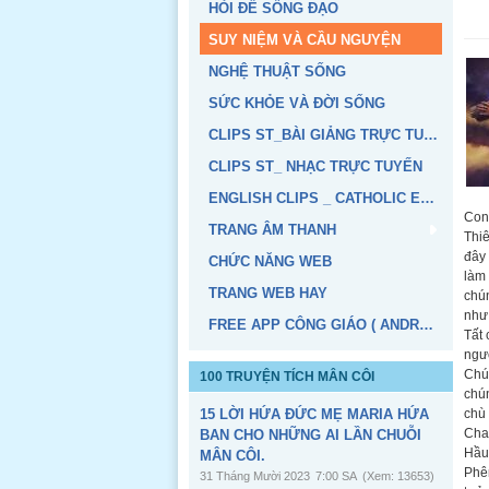
HỎI ĐỂ SỐNG ĐẠO
SUY NIỆM VÀ CẦU NGUYỆN
NGHỆ THUẬT SỐNG
SỨC KHỎE VÀ ĐỜI SỐNG
CLIPS ST_BÀI GIẢNG TRỰC TUYẾN
CLIPS ST_ NHẠC TRỰC TUYẾN
ENGLISH CLIPS _ CATHOLIC EDUCATION
Con
TRANG ÂM THANH
Thi
đây 
CHỨC NĂNG WEB
làm 
TRANG WEB HAY
chún
như 
FREE APP CÔNG GIÁO ( ANDROID, IOS)
Tất 
ngườ
Chún
100 TRUYỆN TÍCH MÂN CÔI
chún
15 LỜI HỨA ĐỨC MẸ MARIA HỨA
chù
Cha
BAN CHO NHỮNG AI LẦN CHUỖI
Hầu 
MÂN CÔI.
Phê
31 Tháng Mười 2023
7:00 SA
(Xem: 13653)