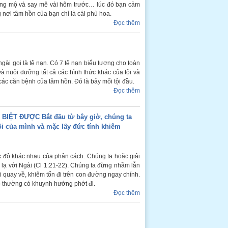
ỡng mộ và say mê vài hôm trước… lúc đó bạn cảm
nơi tâm hồn của bạn chỉ là cái phù hoa.
Đọc thêm
ngài gọi là tệ nạn. Có 7 tệ nạn biểu tượng cho toàn
 và nuôi dưỡng tất cả các hình thức khác của tội và
ác căn bệnh của tâm hồn. Đó là bảy mối tội đầu.
Đọc thêm
ỆT ĐƯỢC Bắt đầu từ bây giờ, chúng ta
i của mình và mặc lấy đức tính khiêm
c độ khác nhau của phân cách. Chúng ta hoặc giải
 lạ với Ngài (Cl 1:21-22). Chúng ta đừng nhầm lẫn
i quay về, khiêm tốn đi trên con đường ngay chính.
tô thường có khuynh hướng phớt đi.
Đọc thêm