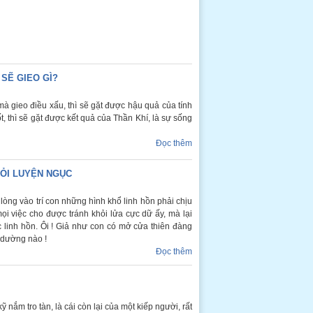
 SẼ GIEO GÌ?
 mà gieo điều xấu, thì sẽ gặt được hậu quả của tính
ốt, thì sẽ gặt được kết quả của Thần Khí, là sự sống
Đọc thêm
ỎI LUYỆN NGỤC
òng vào trí con những hình khổ linh hồn phải chịu
ọi việc cho được tránh khỏi lửa cực dữ ấy, mà lại
linh hồn. Ôi ! Giả như con có mở cửa thiên đàng
à dường nào !
Đọc thêm
 nắm tro tàn, là cái còn lại của một kiếp người, rất