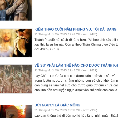
KIỂM THẢO CUỐI NĂM PHỤNG VỤ: TÔI ĐÃ, ĐANG,
21 Tháng Mười Một 2023
12:47 CH
(Xem: 9470)
Thánh Phaolô nói cách rõ ràng hơn, “Ai theo tính xác thịt
xác thịt, là sự hư nát. Còn ai theo Thần Khí mà gieo điều t
đời đời.” (Gl 6: 8).
VỀ SỰ PHẢI LÀM THẾ NÀO CHO ĐƯỢC TRÁNH KH
21 Tháng Mười Một 2023
12:43 CH
(Xem: 9822)
Lạy Chúa, xin Chúa cho con được luôn nhớ và in sâu vào l
trong luyện ngục, thì chẳng những con sẽ chịu khó làm m
con cũng sẽ làm hết sức cho được giúp đỡ cứu chữa các 
cho linh hồn nơi luyện ngục được vào, thì phúc cho con l
ĐỜI NGƯỜI LÀ GIẤC MỘNG
21 Tháng Mười Một 2023
12:39 CH
(Xem: 7992)
sao bạn không thử đi đến nơi lò hỏa táng, nhìn ngắm thật kỹ