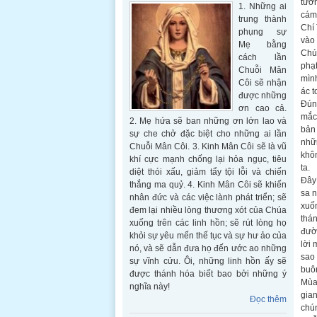
tưở
1. Những ai
cám 
trung thành
Chí 
phụng sự
vào
Mẹ bằng
Chúa
cách lần
phạt
Chuỗi Mân
mình
Côi sẽ nhận
ác t
được những
Đúng
ơn cao cả.
mắc 
2. Mẹ hứa sẽ ban những ơn lớn lao và
bản 
sự che chở đặc biệt cho những ai lần
nhữn
Chuỗi Mân Côi. 3. Kinh Mân Côi sẽ là vũ
khô
khí cực mạnh chống lại hỏa ngục, tiêu
ta.
diệt thói xấu, giảm tẩy tội lỗi và chiến
Đây 
thắng ma quỷ. 4. Kinh Mân Côi sẽ khiến
sa n
nhân đức và các việc lành phát triển; sẽ
xuố
đem lại nhiều lòng thương xót của Chúa
thán
xuống trên các linh hồn; sẽ rút lòng họ
đườn
khỏi sự yêu mến thế tục và sự hư ảo của
lời 
nó, và sẽ dẫn đưa họ đến ước ao những
sao 
sự vĩnh cửu. Ôi, những linh hồn ấy sẽ
buô
được thánh hóa biết bao bởi những ý
Mùa 
nghĩa này!
gian
Đọc thêm
chún