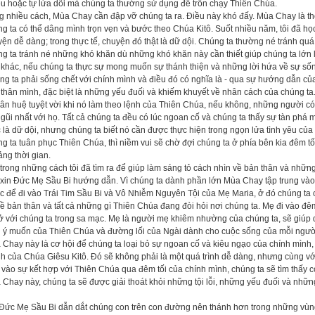
u hoặc tự lừa dối mà chúng ta thường sử dụng để trốn chạy Thiên Chúa.
 nhiều cách, Mùa Chay cần đập vỡ chúng ta ra. Điều này khó đấy. Mùa Chay là th
g ta có thể dâng mình trọn vẹn và bước theo Chúa Kitô. Suốt nhiều năm, tôi đã h
ện dễ dàng; trong thực tế, chuyện đó thật là dữ dội. Chúng ta thường né tránh qu
g ta tránh né những khó khăn dù những khó khăn này cần thiết giúp chúng ta lớn l
khác, nếu chúng ta thực sự mong muốn sự thánh thiện và những lời hứa về sự sốn
g ta phải sống chết với chính mình và điều đó có nghĩa là - qua sự hướng dẫn củ
thân mình, đặc biệt là những yếu đuối và khiếm khuyết về nhân cách của chúng ta.
ân huệ tuyệt vời khi nó làm theo lệnh của Thiên Chúa, nếu không, những người c
gũi nhất với họ. Tất cả chúng ta đều có lúc ngoan cố và chúng ta thấy sự tàn phá 
 là dữ dội, nhưng chúng ta biết nó cần được thực hiện trong ngọn lửa tình yêu của
g ta tuân phục Thiên Chúa, thì niềm vui sẽ chờ đợi chúng ta ở phía bên kia đêm tối
ng thời gian.
trong những cách tôi đã tìm ra để giúp làm sáng tỏ cách nhìn về bản thân và những
 xin Đức Mẹ Sầu Bi hướng dẫn. Vì chúng ta dành phần lớn Mùa Chay tập trung v
úc để đi vào Trái Tim Sầu Bi và Vô Nhiễm Nguyên Tội của Mẹ Maria, ở đó chúng ta c
ề bản thân và tất cả những gì Thiên Chúa đang đòi hỏi nơi chúng ta. Mẹ đi vào đê
 với chúng ta trong sa mạc. Mẹ là người mẹ khiêm nhường của chúng ta, sẽ giúp d
g ý muốn của Thiên Chúa và đường lối của Ngài dành cho cuộc sống của mỗi người
Chay này là cơ hội để chúng ta loại bỏ sự ngoan cố và kiêu ngạo của chính mình,
h của Chúa Giêsu Kitô. Đó sẽ không phải là một quá trình dễ dàng, nhưng cùng vớ
vào sự kết hợp với Thiên Chúa qua đêm tối của chính mình, chúng ta sẽ tìm thấy c
Chay này, chúng ta sẽ được giải thoát khỏi những tội lỗi, những yếu đuối và nhữ
 Đức Mẹ Sầu Bi dẫn dắt chúng con trên con đường nên thánh hơn trong những vù