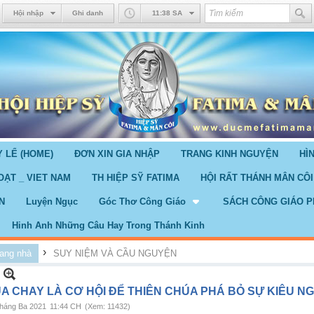
Hội nhập
Ghi danh
11:38 SA
 LỂ (HOME)
ĐƠN XIN GIA NHẬP
TRANG KINH NGUYỆN
HÌ
OẠT _ VIET NAM
TH HIỆP SỸ FATIMA
HỘI RẤT THÁNH MÂN CÔI
N
Luyện Ngục
Góc Thơ Công Giáo
SÁCH CÔNG GIÁO P
Hinh Anh Những Câu Hay Trong Thánh Kinh
›
ang nhà
SUY NIỆM VÀ CẦU NGUYỆN
A CHAY LÀ CƠ HỘI ĐỂ THIÊN CHÚA PHÁ BỎ SỰ KIÊU N
háng Ba 2021
11:44 CH
(Xem: 11432)