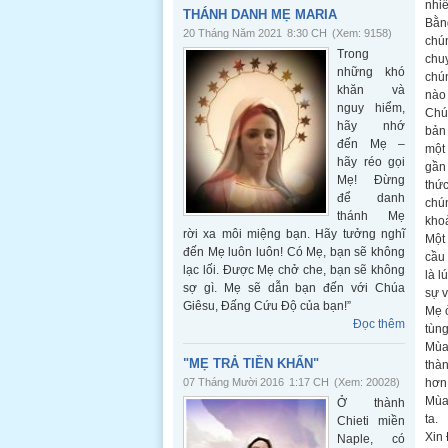
nhiễ
THÁNH DANH MẸ MARIA
Bằng
20 Tháng Năm 2021
8:30 CH
(Xem: 9158)
chún
Trong
chuy
những khó
chún
khăn và
nào 
nguy hiểm,
Chún
hãy nhớ
bản 
đến Mẹ –
một 
hãy réo gọi
gần 
Mẹ! Đừng
thức
để danh
chún
thánh Mẹ
khoả
rời xa môi miệng bạn. Hãy tưởng nghĩ
Một 
đến Mẹ luôn luôn! Có Mẹ, bạn sẽ không
cầu
lạc lối. Được Mẹ chở che, bạn sẽ không
là l
sợ gì. Mẹ sẽ dẫn bạn đến với Chúa
sự v
Giêsu, Đấng Cứu Độ của bạn!”
Mẹ ở
Đọc thêm
tùn
Mùa 
"MẸ TRẢ TIỀN KHẤN"
thàn
07 Tháng Mười 2016
1:17 CH
(Xem: 20028)
hơn 
Mùa 
Ở thành
ta.
Chieti miền
Xin
Naple, có