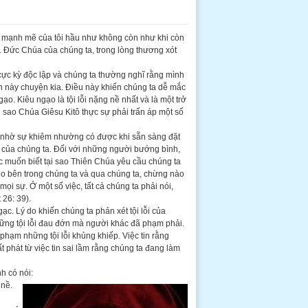
hí mạnh mẽ của tôi hầu như không còn như khi còn
a. Đức Chúa của chúng ta, trong lòng thương xót
ực kỳ độc lập và chúng ta thường nghĩ rằng mình
n này chuyện kia. Điều này khiến chúng ta dễ mắc
ạo. Kiêu ngạo là tội lỗi nặng nề nhất và là một trở
i sao Chúa Giêsu Kitô thực sự phải trấn áp một số
 nhờ sự khiêm nhường có được khi sẵn sàng đặt
 của chúng ta. Đối với những người bướng bình,
c muốn biết tại sao Thiên Chúa yêu cầu chúng ta
do bên trong chúng ta và qua chúng ta, chừng nào
mọi sự. Ở một số việc, tất cả chúng ta phải nói,
26: 39).
ạc. Lý do khiến chúng ta phán xét tội lỗi của
hững tội lỗi đau đớn mà người khác đã phạm phải.
hạm những tội lỗi khủng khiếp. Việc tin rằng
 phát từ việc tin sai lầm rằng chúng ta đang làm
h có nói:
 nề.