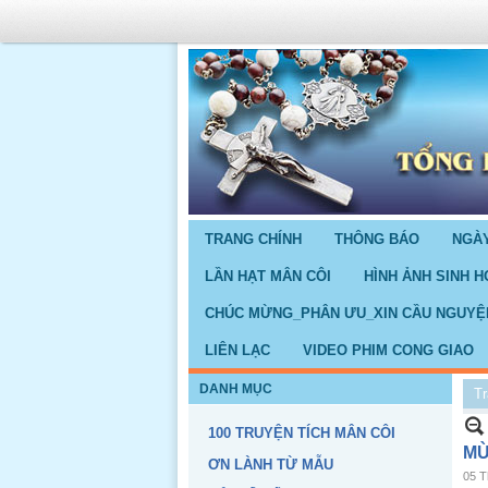
TRANG CHÍNH
THÔNG BÁO
NGÀY
LẦN HẠT MÂN CÔI
HÌNH ẢNH SINH H
CHÚC MỪNG_PHÂN ƯU_XIN CẦU NGUYỆ
LIÊN LẠC
VIDEO PHIM CONG GIAO
DANH MỤC
Tr
100 TRUYỆN TÍCH MÂN CÔI
MÙ
ƠN LÀNH TỪ MẪU
05 T