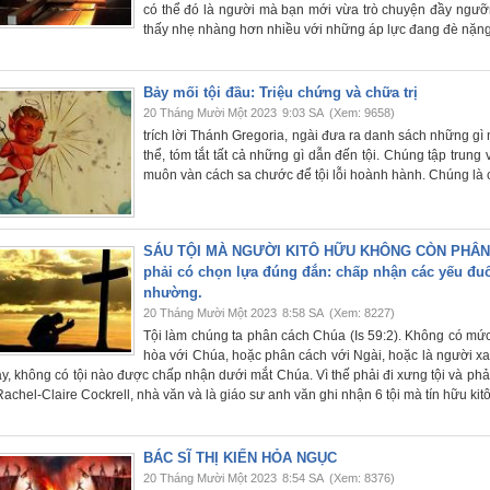
có thể đó là người mà bạn mới vừa trò chuyện đầy ngư
thấy nhẹ nhàng hơn nhiều với những áp lực đang đè nặng 
Bảy mối tội đầu: Triệu chứng và chữa trị
20 Tháng Mười Một 2023
9:03 SA
(Xem: 9658)
trích lời Thánh Gregoria, ngài đưa ra danh sách những gì 
thể, tóm tắt tất cả những gì dẫn đến tội. Chúng tập trung
muôn vàn cách sa chước để tội lỗi hoành hành. Chúng là c
SÁU TỘI MÀ NGƯỜI KITÔ HỮU KHÔNG CÒN PHÂN BI
phải có chọn lựa đúng đắn: chấp nhận các yếu đuố
nhường.
20 Tháng Mười Một 2023
8:58 SA
(Xem: 8227)
Tội làm chúng ta phân cách Chúa (Is 59:2). Không có mứ
hòa với Chúa, hoặc phân cách với Ngài, hoặc là người xa
y, không có tội nào được chấp nhận dưới mắt Chúa. Vì thế phải đi xưng tội và phả
achel-Claire Cockrell, nhà văn và là giáo sư anh văn ghi nhận 6 tội mà tín hữu ki
BÁC SĨ THỊ KIẾN HỎA NGỤC
20 Tháng Mười Một 2023
8:54 SA
(Xem: 8376)