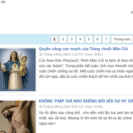
 tới.
P
1
2
3
4
5
6
7
Trang sau
Quyền năng cực mạnh của Tràng chuỗi Mân Côi
30 Tháng Giêng 2024
6:15 CH
(Xem: 8951)
Còn theo Đức Phanxicô: “Kinh Mân Côi là kinh đi theo tô
của các thánh.” Trong phần kết luận, linh mục Amorth nh
cuộc chiến chống sự dữ. Một cuộc chiến mà cá nhân ngài, 
đối với ngài, đây là cuộc chiến thách đố lớn nhất của thời 
KHÔNG THẬP GIÁ NÀO KHÔNG ĐÒI HỎI SỰ HY SI
30 Tháng Giêng 2024
6:02 CH
(Xem: 8158)
Và rồi đêm nào cũng thế.. cho đến một lần kia anh tìm 
nhất, vác về nhà. Nhưng ôi khi nhìn kỹ lại thì ra đó chín
ngày nào !