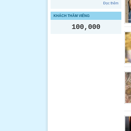
Đọc thêm
KHÁCH THĂM VIẾNG
100,000