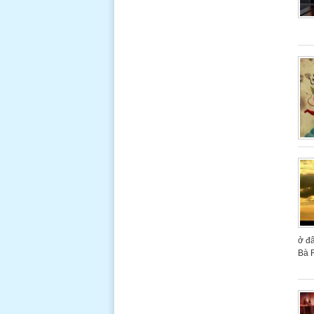
ở đâ
Bà R