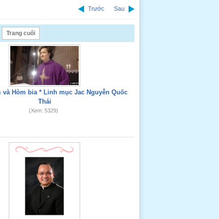
Trước
Sau
Trang cuối
 và Hòm bia * Linh mục Jac Nguyễn Quốc
Thái
(Xem: 5329)