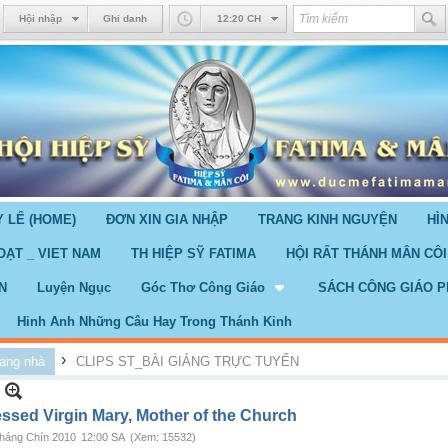
Hội nhập
Ghi danh
12:20 CH
 LỂ (HOME)
ĐƠN XIN GIA NHẬP
TRANG KINH NGUYỆN
HÌ
OẠT _ VIET NAM
TH HIỆP SỸ FATIMA
HỘI RẤT THÁNH MÂN CÔI
N
Luyện Ngục
Góc Thơ Công Giáo
SÁCH CÔNG GIÁO P
Hinh Anh Những Câu Hay Trong Thánh Kinh
›
ang nhà
CLIPS ST_BÀI GIẢNG TRỰC TUYẾN
essed Virgin Mary, Mother of the Church
háng Chín 2010
12:00 SA
(Xem: 15532)