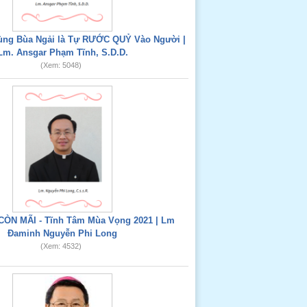
Dùng Bùa Ngải là Tự RƯỚC QUỶ Vào Người |
Lm. Ansgar Phạm Tĩnh, S.D.D.
(Xem: 5048)
CÒN MÃI - Tĩnh Tâm Mùa Vọng 2021 | Lm
Đaminh Nguyễn Phi Long
(Xem: 4532)