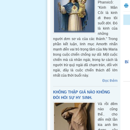
Phanxicô:
“Kinh Mân
Côi là kinh
đi theo tôi
suốt đời. Đó
là kinh của
những
người đơn sơ và của các thánh.” Trong
phần kết luận, linh mục Amorth nhấn
mạnh đến vai trò trọng tâm của Mẹ Maria
trong cuộc chiến chống sự dữ. Một cuộc
chiến mà cá nhân ngài, trong tư cách là
Bí
người trừ quỷ ngài đã chạm trán, đối với
ngài, đây là cuộc chiến thách đố lớn
nhất của thời buổi này.
Đọc thêm
KHÔNG THẬP GIÁ NÀO KHÔNG
ĐÒI HỎI SỰ HY SINH.
Và rồi đêm
nào cũng
thế.. cho
đến một lần
kia anh tìm