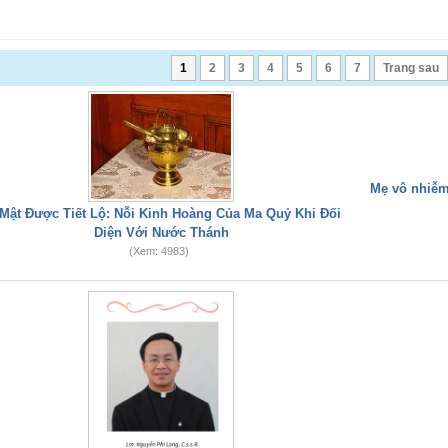
1
2
3
4
5
6
7
Trang sau
Mẹ vô nhiễm
 Mật Được Tiết Lộ: Nỗi Kinh Hoàng Của Ma Quỷ Khi Đối
Diện Với Nước Thánh
(Xem: 4983)