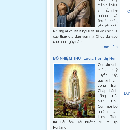
được cây
thập giá vừa
ý nhất, nhẹ
C
nhàng và
êm ái nhất,
vác về nhà.
Nhưng ôi khi nhìn kỹ lại thì ra đó chính là
cây thập giá đầu tiên mà Chúa đã trao
cho anh ngày nào !
Đọc thêm
BỔ NHIỆM THƯ: Lucia Trần thị Hội
Con xin kính
chào quý
Tuyên Uý,
quý anh chị
trong Ban
Chấp Hành
ĐỪ
Tổng Hội
Mân Côi.
Con mới bổ
nhiệm chị
Lucia Trần
thị Hội làm Hội trưởng MC tại Tp
Portland.