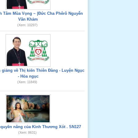
nh Tâm Mùa Vọng ~ |Đức Cha Phêrô Nguyễn
Văn Khảm
(Xem: 10297)
giảng về Thị kiến Thiên Đàng - Luyện Ngục
- Hỏa ngục
(Xem: 11849)
 quyền năng của Kinh Thương Xót . SN127
(Xem: 8631)