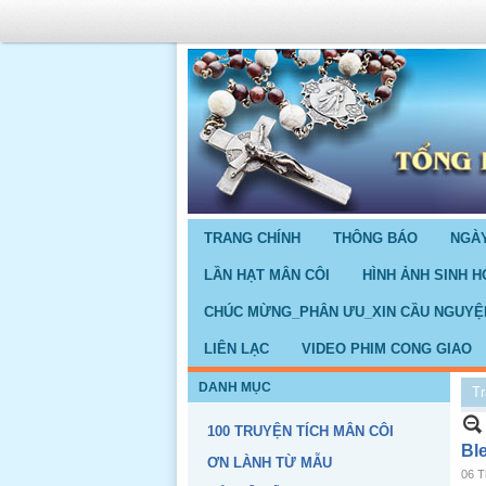
TRANG CHÍNH
THÔNG BÁO
NGÀY
LẦN HẠT MÂN CÔI
HÌNH ẢNH SINH H
CHÚC MỪNG_PHÂN ƯU_XIN CẦU NGUYỆ
LIÊN LẠC
VIDEO PHIM CONG GIAO
DANH MỤC
Tr
100 TRUYỆN TÍCH MÂN CÔI
Bl
ƠN LÀNH TỪ MẪU
06 T