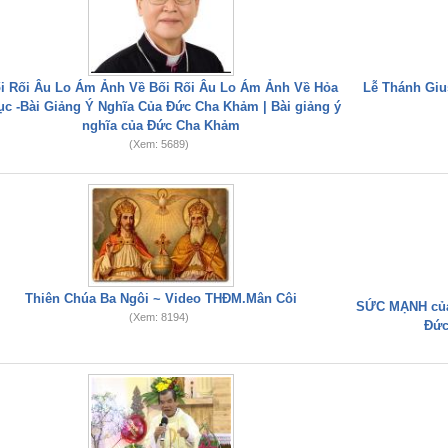
i Rối Âu Lo Ám Ảnh Về Bối Rối Âu Lo Ám Ảnh Về Hỏa
Lễ Thánh Gius
ục -Bài Giảng Ý Nghĩa Của Đức Cha Khảm | Bài giảng ý
nghĩa của Đức Cha Khảm
(Xem: 5689)
Thiên Chúa Ba Ngôi ~ Video THĐM.Mân Côi
SỨC MẠNH của
(Xem: 8194)
Đức