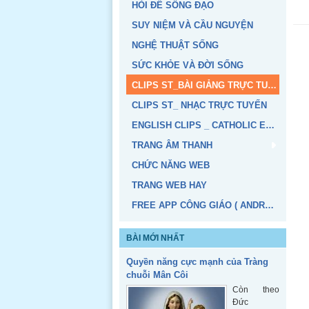
HỎI ĐỂ SỐNG ĐẠO
SUY NIỆM VÀ CẦU NGUYỆN
NGHỆ THUẬT SỐNG
SỨC KHỎE VÀ ĐỜI SỐNG
CLIPS ST_BÀI GIẢNG TRỰC TUYẾN
CLIPS ST_ NHẠC TRỰC TUYẾN
ENGLISH CLIPS _ CATHOLIC EDUCATION
TRANG ÂM THANH
CHỨC NĂNG WEB
TRANG WEB HAY
FREE APP CÔNG GIÁO ( ANDROID, IOS)
BÀI MỚI NHẤT
Quyền năng cực mạnh của Tràng
chuỗi Mân Côi
Còn theo
Đức