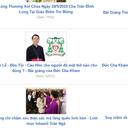
Lòng Thương Xót Chúa Ngày 18/5/2019 Cha Trần Đình
Long Tại Giáo Điểm Tin Mừng
Bài Giảng Tĩ
(Xem: 7752)
n Lễ - Đền Tội - Cầu Hồn cho người đã mất thế nào cho
Đức Cha Khảm 
đúng ? - Bài giảng của Đức Cha Khảm
(Xem: 12072)
Suy niệm về
g chỉ chăm sóc thân xác mà lãng quên linh hồn - Linh
mục Inhaxiô Trần Ngà