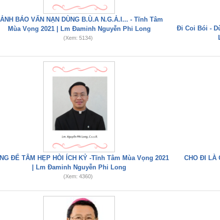
ẢNH BÁO VẤN NẠN DÙNG B.Ù.A N.G.Ả.I... - Tĩnh Tâm
Đi Coi Bói - 
Mùa Vọng 2021 | Lm Đaminh Nguyễn Phi Long
(Xem: 5134)
NG ĐỂ TÂM HẸP HÒI ÍCH KỶ -Tĩnh Tâm Mùa Vọng 2021
CHO ĐI LÀ 
| Lm Đaminh Nguyễn Phi Long
(Xem: 4360)