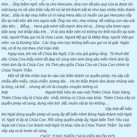
tròn… Ông thầm nghĩ, nếu ta cho Hercules, đứa con rất yêu quý của ta được bú
một bụng no nê sữa thần nầy thì nó sẽ trở thành bất tử như bao nhiêu thần thánh
khác…Đây là dịp may hiếm có vì nàng Hera đâu có muốn cái gai Hercules nầy
tồn tại mãi trên đời cho ngứa mắt. Ông rón rén, nhẹ nhàng kề miệng con vào trái
đào tiên… Bỗng… Hera giật mình hất mạnh đứa trẻ ra…Dòng sữa thơm ngọt
bắn tung toé khắp bầu trời… Vì là sữa thần nên nó không hư thối mà tồn tại luôn
mãi, người Pháp gọi nó là Voie Lacte, Ngươi Mỹ gọi là Milky Way, người Việt gọi
nôm na là Đường Sữa . Các ông nho học không biết sao gọi nó là giải Ngân
Hà, có lẽ họ nói theo chữ Hán-Việt.
Ngày xưa, khi nói về Chúa Ba Ngôi, Các cha già giảng rằng : Từ thuở đời
đời, Chúa Cha thấy mình tốt đẹp vô cùng nên sinh lòng yêu mến Hình ảnh ấy.
Hình ảnh ấy là Chúa Con. Và Tình yêu giữa Chúa Cha và Chúa Con chính là
Chúa Thánh Thần.
Một số rất lớn nhân loại tin vào các thần thánh có quyền phép. Họ xây cất
nhiều đền miếu, chùa chiền, tượng đài… Họ tin thần thánh làm được những việc
lạ lùng, cả thể… nhưng đó chỉ là chuyện chuyện không có
thật. Người Kitô Hữu tin vào một Thiên Chúa Toàn Năng.
Thiên Chúa nầy là Chúa độc nhất, không có Chúa nào khác. Thiên Chúa nầy có
quyền phép vô song, dựng nên trời đất, muôn vật từ hư không…
Vậy thật dễ hiểu
khi Ngài dùng quyền phép vô song ấy để biến Hình Bóng Ngài thành một Ngôi
Vị. Ngôi Vị ấy là Chúa Con. Rồi cũng quyền phép ấy, Ngài biến Tình Yêu của
Ngài với Chúa Con thành một Ngôi Vị khác nữa là Chúa Thánh Thần! Sự kiện
nầy xảy ra từ trước vô cùng.
CHÚC TỤNG THIÊN CHÚA ĐẾN MUÔN ĐỜI
.