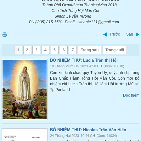
Thành Phố Oxnard mùa Thanksgiving 2018
Chủ Tịch Tổng Hội Mân Côi
Simon Lê văn Trương
PH ( 805) 815-1581. Email : simonle131@gmail.com
Trước
Sau
1
2
3
4
5
6
7
Trang sau
Trang cuối
BỔ NHIỆM THƯ: Lucia Trần thị Hội
10 Tháng Mười Hai 2023
4:50 CH
(Xem: 10018)
Con xin kính chào quý Tuyên Uý, quý anh chị trong
Ban Chấp Hành Tổng Hội Mân Côi. Con mới bổ
nhiệm chị Lucia Trần thị Hội làm Hội trưởng MC tại
Tp Portland.
Đọc thêm
BỔ NHIỆM THƯ: Nicolas Trần Văn Hiến
24 Tháng Hai 2023
10:44 CH
(Xem: 11034)