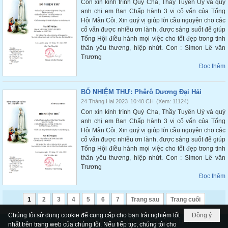
Con xin kính trình Quý Cha, Thầy Tuyên Uý và quý
anh chị em Ban Chấp hành 3 vị cố vấn của Tổng
Hội Mân Côi. Xin quý vị giúp lời cầu nguyện cho các
cố vấn được nhiều ơn lành, được sáng suốt để giúp
Tổng Hội điều hành mọi việc cho tốt đẹp trong tinh
thân yêu thương, hiệp nhứt. Con : Simon Lê văn
Trương
Đọc thêm
BỔ NHIỆM THƯ: Phêrô Dương Đại Hải
24 Tháng Hai 2023
10:40 CH
(Xem: 11124)
Con xin kính trình Quý Cha, Thầy Tuyên Uý và quý
anh chị em Ban Chấp hành 3 vị cố vấn của Tổng
Hội Mân Côi. Xin quý vị giúp lời cầu nguyện cho các
cố vấn được nhiều ơn lành, được sáng suốt để giúp
Tổng Hội điều hành mọi việc cho tốt đẹp trong tinh
thân yêu thương, hiệp nhứt. Con : Simon Lê văn
Trương
Đọc thêm
1
2
3
4
5
6
7
Trang sau
Trang cuối
Chúng tôi sử dụng cookie để cung cấp cho bạn trải nghiệm tốt
Đồng ý
Copyright © 2026
ducmefatimamancoi.org
All rights reserved
nhất trên trang web của chúng tôi. Nếu tiếp tục, chúng tôi cho