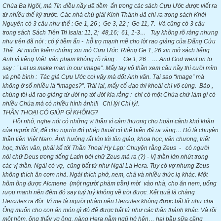
Chúa Ba Ngôi, mà Tín điều nầy đã tiềm ẩn trong các sách Cựu Ước được viết ra
từ nhiều thế kỷ trước. Các nhà chú giải Kinh Thánh đã chỉ ra trong sách Khởi
Nguyên có 3 câu như thế : Ge 1, 26 ; Ge 3, 22 ; Ge 11, 7. Và cũng có 3 câu
trong sách Sách Tiên Tri Isaia: 11, 2; 48,16; 61, 1-3… Tuy không rõ ràng nhưng
như trên đã nói : có ý tiềm ẩn - hỗ trợ mạnh mẽ cho lời rao giảng của Đấng Cứu
Thế. Ai muốn kiểm chứng xin mở Cựu Ước. Riêng Ge 1, 26 xin mở sách tiếng
Anh vì tiếng Việt văn phạm không rõ ràng : Ge 1, 26 : … And God went on to
say : “ Let us make man in our image”. Mấy tay vô thần xem câu nầy thì cười mỉm
và phê bình : Tác giả Cựu Ước coi vậy mà dốt Anh văn. Tại sao “image” mà
không ở số nhiều là “images?”. Trái lại, mấy cố đạo thì khoái chí vô cùng. Bảo ,
chúng tôi đã rao giảng từ đời nọ tới đời kia rằng : chỉ có một Chúa chứ làm gì có
nhiều Chúa mà có nhiều hình ảnh!!! Chí lý! Chí lý!.
THẦN THOẠI CÓ GIÚP GÌ KHÔNG?
Hồi nhỏ, nghe nói có những vị thần vì cảm thương cho hoàn cảnh khó khăn
của người tốt, đã cho người đó phép thuật có thể biến đá ra vàng… Đó là chuyện
thần tiên Việt Nam. Ảnh hưởng rất lớn tới tôn giáo, khoa học, văn chương, triết
học, thiên văn, phải kể tới Thần Thoại Hy Lạp: Chuyện rằng Zeus - có người
nói chữ Deus trong tiếng Latin bởi chữ Zeus mà ra (?) - Vị thần lớn nhứt trong
các vị thần. Ngài có vợ, cũng bất tử như Ngài Là Hera. Tuy có vợ nhưng Zeus
không thích ăn cơm nhà. Ngài thích phở, nem, chả và nhiều thức lạ khác. Một
hôm ông được Alcmene (một người phàm trần) mời vào nhà, cho ăn nem, uống
rượu mạnh nên đêm đó say tuý luý không về trời được. Kết quả là chàng
Hercules ra đời. Vì mẹ là người phàm nên Hercules không được bất tử như cha.
Ông muốn cho con ăn món gì đó để được bất tử như các thần thánh khác. Và rồi
một hôm, ông thấy vợ ông, nàng Hera nằm ngủ hớ hên… hai bầu sữa căng