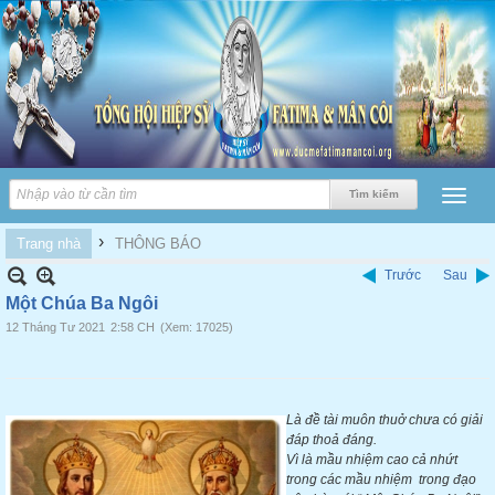
›
Trang nhà
THÔNG BÁO
Trước
Sau
Một Chúa Ba Ngôi
12 Tháng Tư 2021
2:58 CH
(Xem: 17025)
Là đề tài muôn thuở chưa có giải
đáp thoả đáng.
Vì là mầu nhiệm cao cả nhứt
trong các mầu nhiệm trong đạo