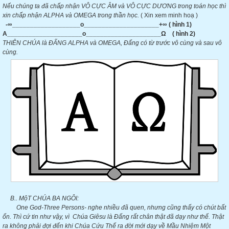
Nếu chúng ta đã chấp nhận VÔ CỰC ÂM và VÔ CỰC DƯƠNG trong toán học thì
xin chấp nhận ALPHA và OMEGA trong thần học.
( Xin xem minh hoạ )
-
∞___________________
o_____________________+
∞
( hình 1)
A_____________________o_____________________
Ω
( hình 2)
THIÊN CHÚA là ĐẤNG ALPHA và OMEGA, Đấng có từ trước vô cùng và sau vô
cùng.
B.. MộT CHÚA BA NGÔI:
One God-Three Persons- nghe nhiều đã quen, nhưng cũng thấy có chút bất
ổn. Thì cứ tin như vậy, vì Chúa Giêsu là Đấng rất chân thật đã dạy như thế. Thật
ra không phải đợi đến khi Chúa Cứu Thế ra đời mới dạy về Mầu Nhiệm Một