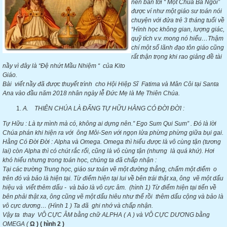
nên bàn tới “ Một Chúa Ba Ngôi”
được ví như một giáo sư toán nói
chuyện với đửa trẻ 3 tháng tuổi về
“Hình học không gian, lượng giác,
quỹ tích v.v. mong nó hiểu…Thậm
chí một số lãnh đạo tôn giáo cũng
rất thận trọng khi rao giảng đề tài
nầy vì đây là “Đệ nhứt Mầu Nhiệm “ của Kito
Giáo.
Bài viết nầy đã được thuyết trình cho Hội Hiệp Sĩ Fatima và Mân Côi tại Santa
Ana vào đầu năm 2018 nhân ngày lễ Đức Mẹ là Mẹ Thiên Chúa.
A.
THIÊN CHÚA LÀ ĐẤNG TỰ HỮU HẰNG CÓ ĐỜI ĐỜI :
Tự Hữu : Là tự mình mà có, không ai dựng nên.” Ego Sum Qui Sum” . Đó là lời
Chúa phán khi hiện ra với ông Môi-Sen với ngọn lửa phừng phừng giữa bụi gai.
Hằng Có Đời Đời : Alpha và Omega. Omega thì hiểu được là vô cùng tận (tương
lai) còn Alpha thì có chút rắc rối, cũng là vô cùng tận (nhưng là quá khứ). Hơi
khó hiểu nhưng trong toán học, chúng ta đã chấp nhận :
Tại các trường Trung học, giáo sư toán vẽ một đường thẳng, chấm một điểm o
trên đó và bảo là hiện tại. Từ điểm hiện tại lui về bên trái thật xa, ông vẽ một dấu
hiệu và viết thêm dấu - và bảo là vô cực âm. (hình 1) Từ điểm hiện tại tiến về
bên phải thật xa, ông cũng vẽ một dấu hiêu như thế rồi thêm dấu cộng và bảo là
vô cực dương… (Hình 1 ) Ta đã ghi nhớ và chấp nhận.
Vậy ta thay VÔ CỰC ÂM bằng chữ ALPHA ( A ) và VÔ CỰC DƯƠNG bằng
OMEGA (
Ω )
( hình 2 )