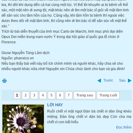
kia, thì đôi khi đụng đến cả hai cùng một lúc. Vì thế tôi khuyên ai bị bệnh về thể
xác, một mặt nên đi xưng tội, mặt khác nên đi tìm một bác sĩ giỏi về mặt tâm linh
để săn sóc cho tâm hồn của họ. Cũng vậy, khi tâm hồn bị bệnh thì ngoài việc
được theo dõi về mặt tâm linh, thì cũng nên đi tìm bác sĩ để săn sóc về mặt thể
xác.”
Trích từ bài diễn thuyết của linh mục Carlo de Marchi, linh mục phó đại diện
Opus Dei miền trung-nam nước Ý trong đại hội giáo sĩ quốc gia tổ chức ở
Florence.
Giuse Nguyễn Tùng Lâm dịch
Nguồn: phanxico.vn
Nếu bạn thấy bài viết này bổ ích chính mình và người khác, hãy chia sẻ cho
nhiều người khác nữa nhé! Nguyện xin Chúa chúc lành cho bạn và gia đình!
Trước
Sau
1
2
3
4
5
6
7
Trang sau
Trang cuối
LỜI HAY
Ruồi chết vì mật ngọt Đàn bà chết vì đàn ông khéo
miệng. Đàn ông chết vì đàn bà đẹp Còn cha mẹ
chết vì con bất hiếu
Đọc thêm