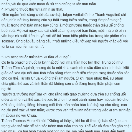
nhắn, vài lời qua điện thoại là đủ cho chúng ta lên tinh thần.
4. Phương thuốc thứ tư là nhìn sự thật.
Nhìn ngắm “nét sáng chói của sự thật, fulgor veritatis” như Thánh Augutinô chỉ
dẫn, nhìn nét huy hoàng của sự thật trong thiên nhiên, trong tác phẩm nghệ
thuật, trong một bản nhạc hay cũng là một phương thuốc thần diệu để chống
buồn bã. Một vài ngày sau cái chết của một người bạn thân, một nhà phê bình
văn học có buổi diễn thuyết với đề tài “mạo hiểu phiêu lưu trong tác phẩm của
Tolkien”. Ông bắt đầu bằng câu: “Nói những điều tốt đẹp với người khác đối với
tôi là cả một niềm an ủi…”.
5. Phương thuốc thứ năm: đi tắm và đi ngủ!
Có lẽ là phương thuốc lạ kỳ nhất đối với nhà thần học lớn thời Trung cổ như
Thánh Tôma Aquinô, nhưng đó là một khía cạnh nhìn sâu đậm của tinh thần kitô
giáo để xoa dịu nỗi đau tinh thần bằng cách nhờ đến các phương thuốc săn sóc
cho cơ thể. Từ khi Chúa xuống thế làm người, từ khi Ngài nhập thể, sự phân
chia giữa thể xác và tinh thần đã không còn chỗ đứng trong thân phận con
người.
Người ta thường nghĩ sai khi cho rằng kitô giáo thường dựa trên sự chống đối
giữa tâm hồn và thể xác, thể xác bị cho như một gánh nặng hay một cản trở cho
đời sống thiêng liêng. Nhưng một tinh thần nhân bản kitô thật sự cho rằng, con
người (thể xác và tinh thần) được trọn vẹn “tâm linh hóa” trong việc đi tìm sự hiệp
nhất của nó với Chúa.
Thánh Thomas More đã nói: “Không ai thấy lạ khi họ đi tìm một bác sĩ đặt quan
trọng vào thể xác để săn sóc bệnh tinh thần cho họ. Thể xác và tâm hồn gắn chặt
vào nhau, cả hai hình thành một con người, mà nếu bệnh này đụng đến bệnh