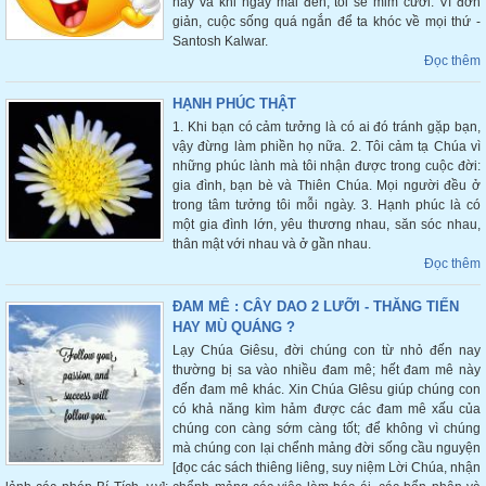
nay và khi ngày mai đến, tôi sẽ mỉm cười. Vì đơn
giản, cuộc sống quá ngắn để ta khóc về mọi thứ -
Santosh Kalwar.
Đọc thêm
HẠNH PHÚC THẬT
1. Khi bạn có cảm tưởng là có ai đó tránh gặp bạn,
vậy đừng làm phiền họ nữa. 2. Tôi cảm tạ Chúa vì
những phúc lành mà tôi nhận được trong cuộc đời:
gia đình, bạn bè và Thiên Chúa. Mọi người đều ở
trong tâm tưởng tôi mỗi ngày. 3. Hạnh phúc là có
một gia đình lớn, yêu thương nhau, săn sóc nhau,
thân mật với nhau và ở gần nhau.
Đọc thêm
ĐAM MÊ : CÂY DAO 2 LƯỠI - THĂNG TIẾN
HAY MÙ QUÁNG ?
Lạy Chúa Giêsu, đời chúng con từ nhỏ đến nay
thường bị sa vào nhiều đam mê; hết đam mê này
đến đam mê khác. Xin Chúa GIêsu giúp chúng con
có khả năng kìm hảm được các đam mê xấu của
chúng con càng sớm càng tốt; để không vì chúng
mà chúng con lại chểnh mảng đời sống cầu nguyện
[đọc các sách thiêng liêng, suy niệm Lời Chúa, nhận