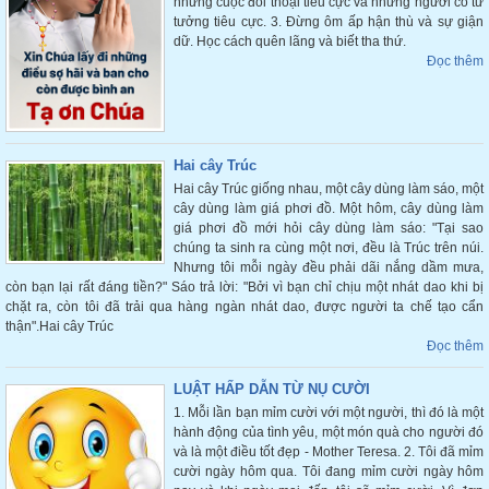
những cuộc đối thoại tiêu cực và những người có tư
tưởng tiêu cực. 3. Đừng ôm ấp hận thù và sự giận
dữ. Học cách quên lãng và biết tha thứ.
Đọc thêm
Hai cây Trúc
Hai cây Trúc giống nhau, một cây dùng làm sáo, một
cây dùng làm giá phơi đồ. Một hôm, cây dùng làm
giá phơi đồ mới hỏi cây dùng làm sáo: "Tại sao
chúng ta sinh ra cùng một nơi, đều là Trúc trên núi.
Nhưng tôi mỗi ngày đều phải dãi nắng dầm mưa,
còn bạn lại rất đáng tiền?" Sáo trả lời: "Bởi vì bạn chỉ chịu một nhát dao khi bị
chặt ra, còn tôi đã trải qua hàng ngàn nhát dao, được người ta chế tạo cẩn
thận".Hai cây Trúc
Đọc thêm
LUẬT HẤP DẪN TỪ NỤ CƯỜI
1. Mỗi lần bạn mỉm cười với một người, thì đó là một
hành động của tình yêu, một món quà cho người đó
và là một điều tốt đẹp - Mother Teresa. 2. Tôi đã mỉm
cười ngày hôm qua. Tôi đang mỉm cười ngày hôm