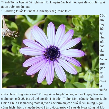
Thánh Tôma Aquinô đề nghị năm lời khuyên đặc biệt hiệu quả để vượt lên giai
đoạn buồn phiền này.
1. Phương thuốc thứ nhất là làm một cái gì mình thích.
Cách
đây
bảy
thế
kỷ,
nhà
thần
học
gia
lớn
đã có
trực
giác
xem
“sô-
cô-la
là
thuốc
chữa cho chứng trầm cảm!”. Không ai có thể phủ nhận, sau một ngày làm việc
chán nản, một cốc bia có thể làm lên tinh thần! Thánh Kinh cũng không nói khác.
Chính Chúa Giêsu cũng tham dự vào các bữa ăn, các buổi lễ vui mừng, Ngài
cũng thích những chuyện đẹp ở trần thế, cả trước và sau khi Ngài sống lại. Một