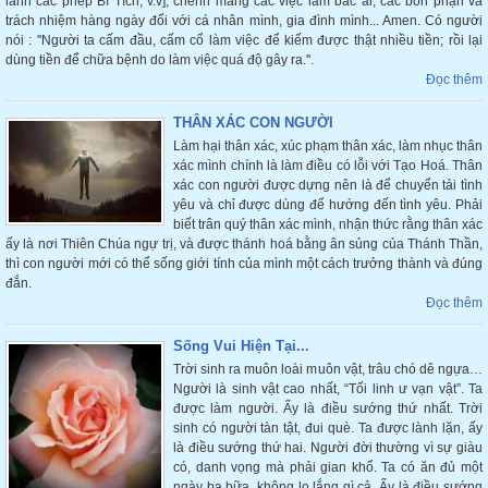
lảnh các phép Bí Tích, v.v]; chểnh mảng các việc làm bác ái, các bổn phận và
trách nhiệm hàng ngày đối với cá nhân mình, gia đình mình... Amen. Có người
nói : ''Người ta cấm đầu, cấm cổ làm việc để kiếm được thật nhiều tiền; rồi lại
dùng tiền để chữa bệnh do làm việc quá độ gây ra.''.
Đọc thêm
THÂN XÁC CON NGƯỜI
Làm hại thân xác, xúc phạm thân xác, làm nhục thân
xác mình chính là làm điều có lỗi với Tạo Hoá. Thân
xác con người được dựng nên là để chuyển tải tình
yêu và chỉ được dùng để hướng đến tình yêu. Phải
biết trân quý thân xác mình, nhận thức rằng thân xác
ấy là nơi Thiên Chúa ngự trị, và được thánh hoá bằng ân sủng của Thánh Thần,
thì con người mới có thể sống giới tính của mình một cách trưởng thành và đúng
đắn.
Đọc thêm
Sống Vui Hiện Tại...
Trời sinh ra muôn loài muôn vật, trâu chó dê ngựa…
Người là sinh vật cao nhất, “Tối linh ư vạn vật”. Ta
được làm người. Ấy là điều sướng thứ nhất. Trời
sinh có người tàn tật, đui què. Ta được lành lặn, ấy
là điều sướng thứ hai. Người đời thường vì sự giàu
có, danh vọng mà phải gian khổ. Ta có ăn đủ một
ngày ba bữa, không lo lắng gì cả. Ấy là điều sướng