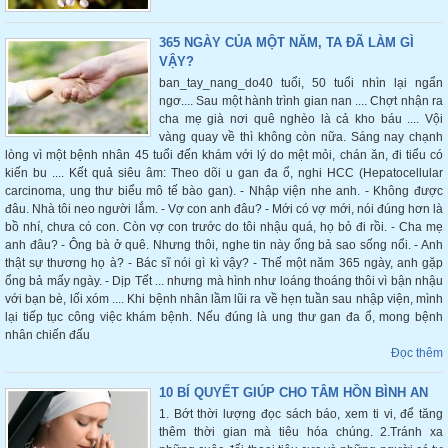
365 NGÀY CỦA MỘT NĂM, TA ĐÃ LÀM GÌ
VẬY?
ban_tay_nang_do40 tuổi, 50 tuổi nhìn lại ngẩn
ngơ.... Sau một hành trình gian nan .... Chợt nhận ra
cha mẹ già nơi quê nghèo là cả kho báu .... Vội
vàng quay về thì không còn nữa. Sáng nay chạnh
lòng vì một bệnh nhân 45 tuổi đến khám với lý do mệt mỏi, chán ăn, đi tiểu có
kiến bu .... Kết quả siêu âm: Theo dõi u gan đa ổ, nghi HCC (Hepatocellular
carcinoma, ung thư biểu mô tế bào gan). - Nhập viện nhe anh. - Không được
đâu. Nhà tôi neo người lắm. - Vợ con anh đâu? - Mới có vợ mới, nói đúng hơn là
bồ nhí, chưa có con. Còn vợ con trước do tôi nhậu quá, họ bỏ đi rồi. - Cha mẹ
anh đâu? - Ông bà ở quê. Nhưng thôi, nghe tin này ổng bả sao sống nổi. - Anh
thật sự thương họ à? - Bác sĩ nói gì kì vậy? - Thế một năm 365 ngày, anh gặp
ổng bả mấy ngày. - Dịp Tết ... nhưng mà hình như loáng thoáng thôi vì bận nhậu
với bạn bè, lối xóm .... Khi bệnh nhân lầm lũi ra về hẹn tuần sau nhập viện, mình
lại tiếp tục công việc khám bệnh. Nếu đúng là ung thư gan đa ổ, mong bệnh
nhân chiến đấu
Đọc thêm
10 BÍ QUYẾT GIÚP CHO TÂM HỒN BÌNH AN
1. Bớt thời lượng đọc sách báo, xem ti vi, để tăng
thêm thời gian mà tiêu hóa chúng. 2.Tránh xa