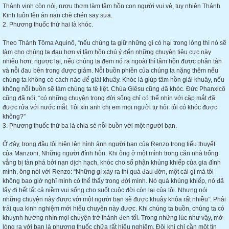
Thánh vịnh còn nói, rượu thơm làm tâm hồn con người vui vẻ, tuy nhiên Thánh
Kinh luôn lên án nạn chè chén say sưa.
2. Phương thuốc thứ hai là khóc.
Theo Thánh Tôma Aquinô, “nếu chúng ta giữ những gì có hại trong lòng thì nó sẽ
làm cho chúng ta đau hơn vì tâm hồn chú ý đến những chuyện tiêu cực này
nhiều hơn; ngược lại, nếu chúng ta đem nó ra ngoài thì tâm hồn được phân tán
và nỗi đau bên trong được giảm. Nỗi buồn phiền của chúng ta nặng thêm nếu
chúng ta không có cách nào để giải khuây. Khóc là giúp tâm hồn giải khuây, nếu
không nỗi buồn sẽ làm chúng ta tê liệt. Chúa Giêsu cũng đã khóc. Đức Phanxicô
cũng đã nói, “có những chuyện trong đời sống chỉ có thể nhìn với cặp mắt đã
được rửa với nước mắt. Tôi xin anh chị em mọi người tự hỏi: tôi có khóc được
không?”
3. Phương thuốc thứ ba là chia sẻ nỗi buồn với một người bạn.
Ở đây, trong đầu tôi hiện lên hình ảnh người bạn của Renzo trong tiểu thuyết
của Manzoni, Những người đính hôn. Khi ông ở một mình trong căn nhà trống
vắng bị tàn phá bởi nạn dịch hạch, khóc cho số phận khủng khiếp của gia đình
mình, ông nói với Renzo: “Những gì xảy ra thì quá đau đớn, một cái gì mà tôi
không bao giờ nghĩ mình có thể thấy trong đời mình. Nó quá khủng khiếp, nó đã
lấy đi hết tất cả niềm vui sống cho suốt cuộc đời còn lại của tôi. Nhưng nói
những chuyện này được với một người bạn sẽ được khuây khỏa rất nhiều”. Phải
trải qua kinh nghiệm mới hiểu chuyện này được. Khi chúng ta buồn, chúng ta có
khuynh hướng nhìn mọi chuyện trở thành đen tối. Trong những lúc như vậy, mở
lòng ra với bạn là phương thuốc chữa rất hiệu nghiệm. Đôi khi chỉ cần một tin