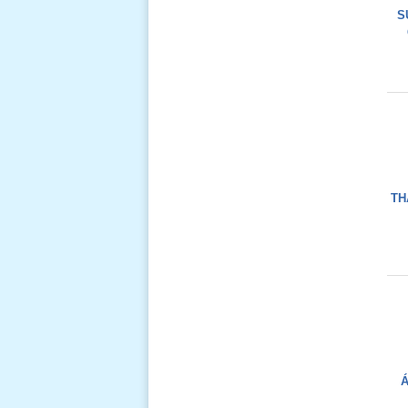
S
TH
Á