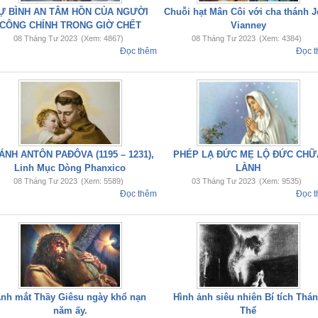
Ự BÌNH AN TÂM HỒN CỦA NGƯỜI
Chuỗi hạt Mân Côi với cha thánh 
CÔNG CHÍNH TRONG GIỜ CHẾT
Vianney
08 Tháng Tư 2023
(Xem: 4867)
08 Tháng Tư 2023
(Xem: 4384)
Đọc thêm
Đọc 
ÁNH ANTÔN PAĐÔVA (1195 – 1231),
PHÉP LẠ ĐỨC MẸ LỘ ĐỨC CHỮ
Linh Mục Dòng Phanxico
LÀNH
08 Tháng Tư 2023
(Xem: 5589)
03 Tháng Tư 2023
(Xem: 9535)
Đọc thêm
Đọc 
nh mắt Thầy Giêsu ngày khổ nạn
Hình ảnh siêu nhiên Bí tích Thá
năm ấy.
Thể