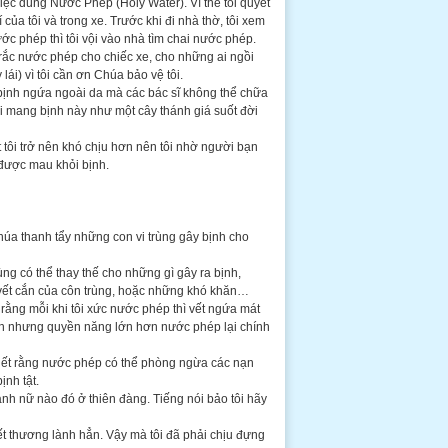
ệc dùng Nước Phép (Holy Water). Vì thế tôi quyết
của tôi và trong xe. Trước khi đi nhà thờ, tôi xem
ước phép thì tôi vội vào nhà tìm chai nước phép.
 rắc nước phép cho chiếc xe, cho những ai ngồi
 lái) vì tôi cần ơn Chúa bảo vệ tôi.
 bịnh ngứa ngoài da mà các bác sĩ không thể chữa
i mang bịnh này như một cây thánh giá suốt đời
tôi trở nên khó chịu hơn nên tôi nhờ người bạn
 được mau khỏi bịnh.
a thanh tẩy những con vi trùng gây bịnh cho
rùng có thể thay thế cho những gì gây ra bịnh,
 vết cắn của côn trùng, hoặc những khó khăn…
rằng mỗi khi tôi xức nước phép thì vết ngứa mát
ành nhưng quyền năng lớn hơn nước phép lại chính
biết rằng nước phép có thể phòng ngừa các nạn
ịnh tật.
nh nữ nào đó ở thiên đàng. Tiếng nói bảo tôi hãy
ết thương lành hẳn. Vậy mà tôi đã phải chịu đựng