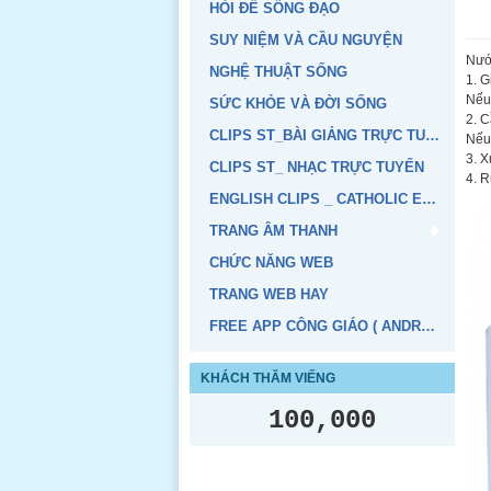
HỎI ĐỂ SỐNG ĐẠO
SUY NIỆM VÀ CẦU NGUYỆN
Nướ
NGHỆ THUẬT SỐNG
1. G
Nếu 
SỨC KHỎE VÀ ĐỜI SỐNG
2. C
CLIPS ST_BÀI GIẢNG TRỰC TUYẾN
Nếu
3. X
CLIPS ST_ NHẠC TRỰC TUYẾN
4. R
ENGLISH CLIPS _ CATHOLIC EDUCATION
TRANG ÂM THANH
CHỨC NĂNG WEB
TRANG WEB HAY
FREE APP CÔNG GIÁO ( ANDROID, IOS)
KHÁCH THĂM VIẾNG
100,000