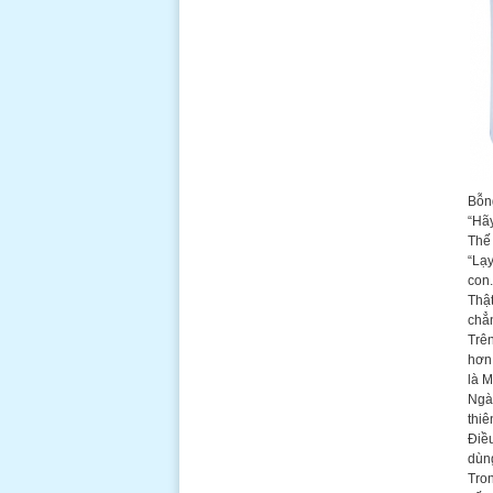
Bỗng
“Hã
Thế 
“Lạ
con.
Thật
chẳn
Trên
hơn 
là 
Ngày
thiê
Điều
dùn
Tron