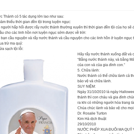
c Thánh có 5 tác dụng lớn lao như sau:
iảm thiểu thời gian đền tội trong luyện ngục:
người hấp hối được rẩy nước thánh thường xuyên thì thời gian đề
n tội của họ sẽ
ầu cho các linh hồn nơi luyện ngục sớm được về trời:
 bạn cầu nguyện và rẩy nước thánh và cầu nguyện cho các linh hồn ở luyện ngục 
ua trừ ma quỷ:
ửa sạch tội lỗi:
Hãy rẩy nước thánh xuống đất và 
“Bằng nước thánh này, và bằng Máu
của con và của gia đình con.”
5. Chữa lành:
Nước thánh có thể chữa lành cả th
bảo vệ và chữa lành.
SUY NIỆM:
Ngày 31/10/2010 là ngày Hallowe
thánh thì con cháu và gia đình chú
ra khi có những người hóa trang l
Chúa chúc lành và bảo vệ cho mọi
Dr. Rosalie Turton
Kim Hà dịch thuật
29/10/2010
NƯỚC PHÉP XUA ĐUỔI MA QUỶ V