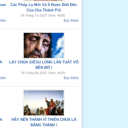
Joan
Các Phép Lạ Mới Và Ít Được Biết Đến
Của Cha Thánh Piô
08 Tháng Tư 2023
(Xem: 4668)
thêm
Đọc thêm
A
LẠY CHÚA GIÊSU LÒNG LÂN TUẤT VÔ
BẾN BỜ !
30 Tháng Ba 2023
(Xem: 4420)
thêm
Đọc thêm
nh
HÃY NÊN THÁNH VÌ THIÊN CHÚA LÀ
ĐẤNG THÁNH !