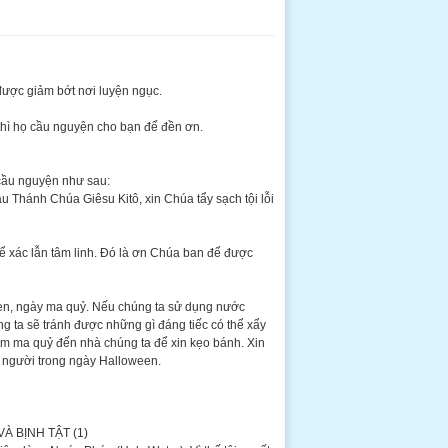
 được giảm bớt nơi luyện ngục.
thì họ cầu nguyện cho bạn để đền ơn.
cầu nguyện như sau:
 Thánh Chúa Giêsu Kitô, xin Chúa tẩy sạch tội lỗi
ể xác lẫn tâm linh. Đó là ơn Chúa ban để được
en, ngày ma quỷ. Nếu chúng ta sử dụng nước
ng ta sẽ tránh được những gì đáng tiếc có thể xẩy
àm ma quỷ đến nhà chúng ta để xin kẹo bánh. Xin
 người trong ngày Halloween.
À BỊNH TẬT (1)