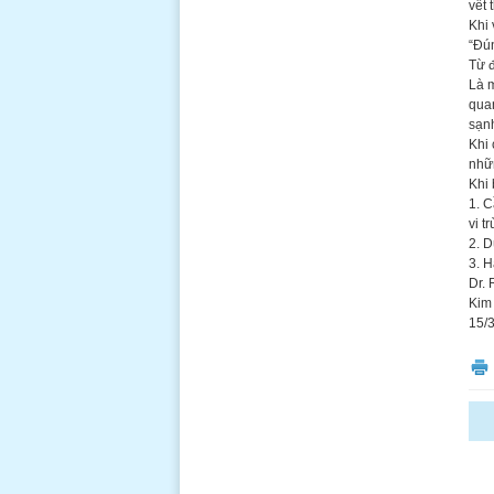
vết 
Khi 
“Đún
Từ đ
Là 
quan
sạn
Khi 
nhữ
Khi 
1. 
vi t
2. D
3. 
Dr. 
Kim 
15/