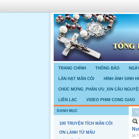
TRANG CHÍNH
THÔNG BÁO
NGÀY
LẦN HẠT MÂN CÔI
HÌNH ẢNH SINH H
CHÚC MỪNG_PHÂN ƯU_XIN CẦU NGUYỆ
LIÊN LẠC
VIDEO PHIM CONG GIAO
DANH MỤC
Tr
100 TRUYỆN TÍCH MÂN CÔI
Nư
ƠN LÀNH TỪ MẪU
26 T