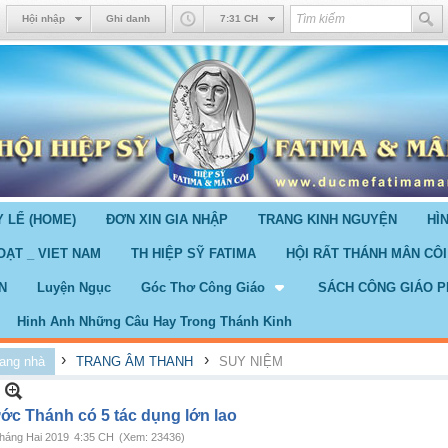
Hội nhập
Ghi danh
7:31 CH
 LỂ (HOME)
ĐƠN XIN GIA NHẬP
TRANG KINH NGUYỆN
HÌ
OẠT _ VIET NAM
TH HIỆP SỸ FATIMA
HỘI RẤT THÁNH MÂN CÔI
N
Luyện Ngục
Góc Thơ Công Giáo
SÁCH CÔNG GIÁO P
Hinh Anh Những Câu Hay Trong Thánh Kinh
›
›
ang nhà
TRANG ÂM THANH
SUY NIỆM
ớc Thánh có 5 tác dụng lớn lao
háng Hai 2019
4:35 CH
(Xem: 23436)