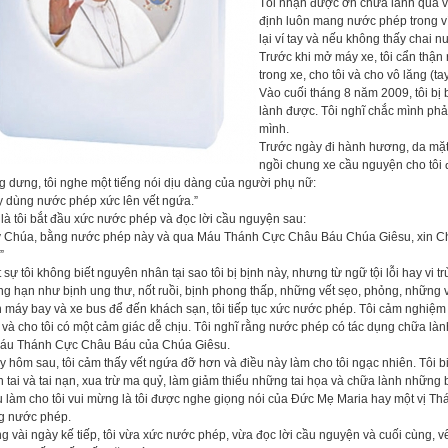
Tôi nhận được ơn chữa lành qua vi
định luôn mang nước phép trong ví 
lại ví tay và nếu không thấy chai n
Trước khi mở máy xe, tôi cẩn thận
trong xe, cho tôi và cho vô lăng (tay
Vào cuối tháng 8 năm 2009, tôi bị
lành được. Tôi nghĩ chắc mình phả
mình.
Trước ngày đi hành hương, da mặt 
ngồi chung xe cầu nguyện cho tôi
 dưng, tôi nghe một tiếng nói dịu dàng của người phụ nữ:
y dùng nước phép xức lên vết ngứa.”
là tôi bắt đầu xức nước phép và đọc lời cầu nguyện sau:
y Chúa, bằng nước phép này và qua Máu Thánh Cực Châu Báu Chúa Giêsu, xin Chú
”
 sự tôi không biết nguyên nhân tại sao tôi bị bịnh này, nhưng từ ngữ tội lỗi hay vi t
g hạn như bịnh ung thư, nốt ruồi, bịnh phong thấp, những vết sẹo, phỏng, những
 máy bay và xe bus để đến khách sạn, tôi tiếp tục xức nước phép. Tôi cảm nghiệm 
và cho tôi có một cảm giác dễ chịu. Tôi nghĩ rằng nước phép có tác dụng chữa l
Máu Thánh Cực Châu Báu của Chúa Giêsu.
 hôm sau, tôi cảm thấy vết ngứa đỡ hơn và điều này làm cho tôi ngạc nhiên. Tôi 
n tai và tai nạn, xua trừ ma quỷ, làm giảm thiểu những tai họa và chữa lành những b
 làm cho tôi vui mừng là tôi được nghe giọng nói của Đức Mẹ Maria hay một vị Thá
g nước phép.
g vài ngày kế tiếp, tôi vừa xức nước phép, vừa đọc lời cầu nguyện và cuối cùng, v