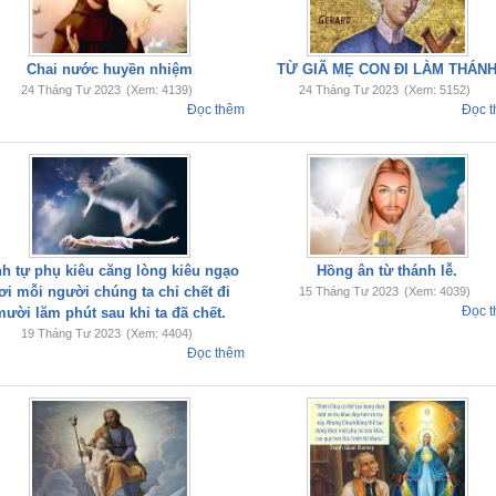
Chai nước huyền nhiệm
TỪ GIÃ MẸ CON ĐI LÀM THÁN
24 Tháng Tư 2023
(Xem: 4139)
24 Tháng Tư 2023
(Xem: 5152)
Đọc thêm
Đọc 
nh tự phụ kiêu căng lòng kiêu ngạo
Hồng ân từ thánh lễ.
ơi mỗi người chúng ta chỉ chết đi
15 Tháng Tư 2023
(Xem: 4039)
Đọc 
mười lăm phút sau khi ta đã chết.
19 Tháng Tư 2023
(Xem: 4404)
Đọc thêm