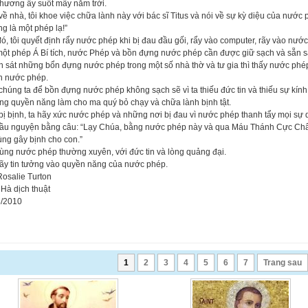
thương ấy suốt mấy năm trời.
về nhà, tôi khoe việc chữa lành này với bác sĩ Titus và nói về sự kỳ diệu của nước p
g là một phép lạ!”
ó, tôi quyết định rẩy nước phép khi bị đau đầu gối, rẩy vào computer, rãy vào nư
một phép Á Bí tích, nước Phép và bồn đựng nước phép cần được giữ sạch và sẵn s
 sát những bổn đựng nước phép trong một số nhà thờ và tư gia thì thấy nước phé
h nước phép.
chúng ta để bồn đựng nước phép không sạch sẽ vì ta thiếu đức tin và thiếu sự kí
ng quyền năng làm cho ma quý bỏ chạy và chữa lành bịnh tật.
bị bịnh, ta hãy xức nước phép và những nơi bị đau vì nước phép thanh tẩy mọi sự 
Cầu nguyện bằng câu: “Lạy Chúa, bằng nước phép này và qua Máu Thánh Cực Châ
rùng gây bịnh cho con.”
ùng nước phép thường xuyên, với đức tin và lòng quảng đại.
Hãy tin tưởng vào quyền năng của nước phép.
Rosalie Turton
Hà dịch thuật
3/2010
1
2
3
4
5
6
7
Trang sau