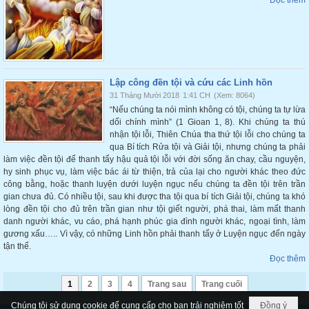
Lập công đền tội và cứu các Linh hồn
31 Tháng Mười 2018
1:41 CH
(Xem: 8064)
“Nếu chúng ta nói mình không có tội, chúng ta tự lừa
dối chính mình” (1 Gioan 1, 8). Khi chúng ta thú
nhận tội lỗi, Thiên Chúa tha thứ tội lỗi cho chúng ta
qua Bí tích Rửa tội và Giải tội, nhưng chúng ta phải
làm việc đền tội để thanh tẩy hậu quả tội lỗi với đời sống ăn chay, cầu nguyện,
hy sinh phục vụ, làm việc bác ái từ thiện, trả của lại cho người khác theo đức
công bằng, hoặc thanh luyện dưới luyện ngục nếu chúng ta đền tội trên trần
gian chưa đủ. Có nhiều tội, sau khi được tha tội qua bí tích Giải tội, chúng ta khó
lòng đền tội cho đủ trên trần gian như tội giết người, phá thai, làm mất thanh
danh người khác, vu cáo, phá hạnh phúc gia đình người khác, ngoại tình, làm
gương xấu….. Vì vậy, có những Linh hồn phải thanh tẩy ở Luyện ngục đến ngày
tận thế.
Đọc thêm
1
2
3
4
Trang sau
Trang cuối
Chúng tôi sử dụng cookie để cung cấp cho bạn trải nghiệm tốt
Đồng ý