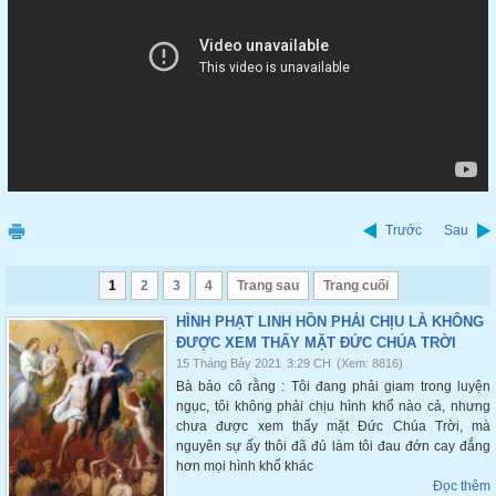
Trước
Sau
1
2
3
4
Trang sau
Trang cuối
HÌNH PHẠT LINH HỒN PHẢI CHỊU LÀ KHÔNG
ĐƯỢC XEM THẤY MẶT ĐỨC CHÚA TRỜI
15 Tháng Bảy 2021
3:29 CH
(Xem: 8816)
Bà bảo cô rằng : Tôi đang phải giam trong luyện
ngục, tôi không phải chịu hình khổ nào cả, nhưng
chưa được xem thấy mặt Đức Chúa Trời, mà
nguyên sự ấy thôi đã đủ làm tôi đau đớn cay đắng
hơn mọi hình khổ khác
Đọc thêm