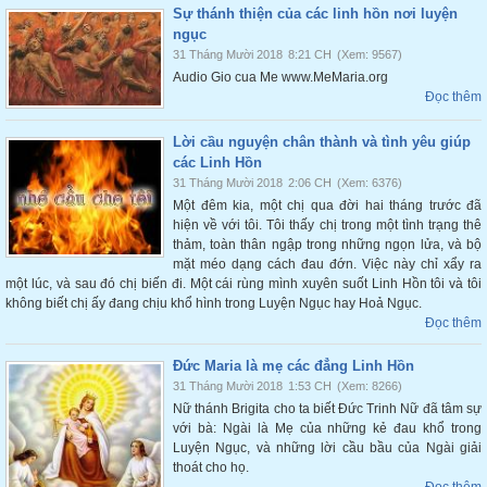
Sự thánh thiện của các linh hồn nơi luyện
ngục
31 Tháng Mười 2018
8:21 CH
(Xem: 9567)
Audio Gio cua Me www.MeMaria.org
Đọc thêm
Lời cầu nguyện chân thành và tình yêu giúp
các Linh Hồn
31 Tháng Mười 2018
2:06 CH
(Xem: 6376)
Một đêm kia, một chị qua đời hai tháng trước đã
hiện về với tôi. Tôi thấy chị trong một tình trạng thê
thảm, toàn thân ngập trong những ngọn lửa, và bộ
mặt méo dạng cách đau đớn. Việc này chỉ xẩy ra
một lúc, và sau đó chị biến đi. Một cái rùng mình xuyên suốt Linh Hồn tôi và tôi
không biết chị ấy đang chịu khổ hình trong Luyện Ngục hay Hoả Ngục.
Đọc thêm
Đức Maria là mẹ các đẳng Linh Hồn
31 Tháng Mười 2018
1:53 CH
(Xem: 8266)
Nữ thánh Brigita cho ta biết Đức Trinh Nữ đã tâm sự
với bà: Ngài là Mẹ của những kẻ đau khổ trong
Luyện Ngục, và những lời cầu bầu của Ngài giải
thoát cho họ.
Đọc thêm