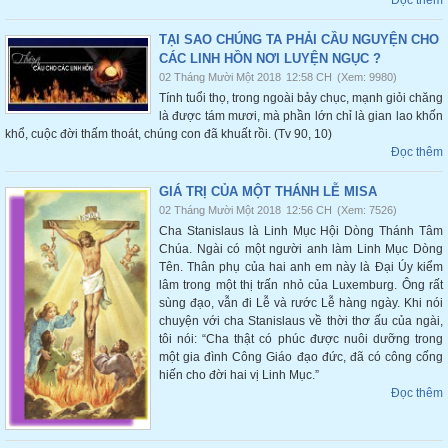
TẠI SAO CHÚNG TA PHẢI CẦU NGUYỆN CHO
CÁC LINH HỒN NƠI LUYỆN NGỤC ?
02 Tháng Mười Một 2018
12:58 CH
(Xem: 9980)
Tính tuổi thọ, trong ngoài bảy chục, mạnh giỏi chăng
là được tám mươi, mà phần lớn chỉ là gian lao khốn
khổ, cuộc đời thấm thoát, chúng con đã khuất rồi. (Tv 90, 10)
Đọc thêm
GIÁ TRỊ CỦA MỘT THÁNH LỄ MISA
02 Tháng Mười Một 2018
12:56 CH
(Xem: 7526)
Cha Stanislaus là Linh Mục Hội Dòng Thánh Tâm
Chúa. Ngài có một người anh làm Linh Mục Dòng
Tên. Thân phụ của hai anh em này là Đại Úy kiểm
lâm trong một thị trấn nhỏ của Luxemburg. Ông rất
sùng đạo, vẫn đi Lễ và rước Lễ hàng ngày. Khi nói
chuyện với cha Stanislaus về thời thơ ấu của ngài,
tôi nói: “Cha thật có phúc được nuôi dưỡng trong
một gia đình Công Giáo đạo đức, đã có công cống
hiến cho đời hai vị Linh Mục.”
Đọc thêm