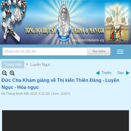
›
Trang nhà
Luyện Ngục
Trước
Sau
Đức Cha Khảm giảng về Thị kiến Thiên Đàng - Luyện
Ngục - Hỏa ngục
09 Tháng Mười Một 2018
8:22 SA
(Xem: 11857)