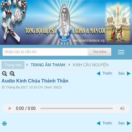
›
›
Trang nhà
TRANG ÂM THANH
KINH CẦU NGUYỆN
Trước
Sau
Audio Kinh Chúa Thánh Thần
25 Tháng Ba 2017
10:15 CH
(Xem: 5912)
Trước
Sau