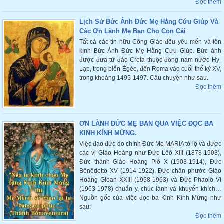
Đọc thêm
Lịch Sử Bức Ảnh Đức Mẹ Hằng Cứu Giúp Và
Các Ơn Lành Mẹ Ban Cho Con Cái
Tất cả các tín hữu Công Giáo đều yêu mến và tôn
kính Bức Ảnh Đức Mẹ Hằng Cứu Giúp. Bức ảnh
được đưa từ đảo Creta thuộc đông nam nước Hy-
Lạp, trong biển Égée, đến Roma vào cuối thế kỷ XV,
trong khoảng 1495-1497. Câu chuyện như sau.
Đọc thêm
ƠN LÀNH ĐỨC MẸ BAN QUA VIỆC ĐỌC BA
KINH KÍNH MỪNG.
Việc đạo đức do chính Đức Mẹ MARIA tỏ lộ và được
các vị Giáo Hoàng như Đức Lêô XIII (1878-1903),
Đức thánh Giáo Hoàng Piô X (1903-1914), Đức
Bênêdettô XV (1914-1922), Đức chân phước Giáo
Hoàng Gioan XXIII (1958-1963) và Đức Phaolô VI
(1963-1978) chuẩn y, chúc lành và khuyến khích…
Nguồn gốc của việc đọc ba Kinh Kính Mừng như
sau:
Đọc thêm