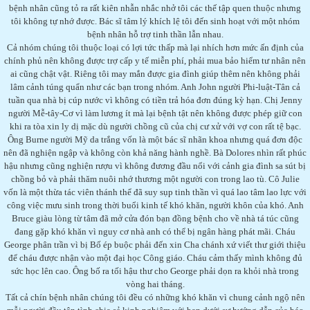
bệnh nhân cũng tỏ ra rất kiên nhẫn nhắc nhở tôi các thế tập quen thuộc nhưng
tôi không tự nhớ được. Bác sĩ tâm lý khích lệ tôi đến sinh hoạt với một nhóm
bệnh nhân hỗ trợ tinh thần lẫn nhau.
Cả nhóm chúng tôi thuộc loại có lợi tức thấp mà lại nhích hơn mức ấn định của
chính phủ nên không được trợ cấp y tế miễn phí, phải mua bảo hiểm tư nhân nên
ai cũng chật vật. Riêng tôi may mắn được gia đình giúp thêm nên không phải
lâm cảnh túng quẩn như các bạn trong nhóm. Anh John người Phi-luật-Tân cả
tuần qua nhà bị cúp nước vì không có tiền trả hóa đơn đúng kỳ hạn. Chị Jenny
người Mễ-tây-Cơ vì làm lương ít mà lại bệnh tật nên không được phép giữ con
khi ra tòa xin ly dị mặc dù người chồng cũ của chị cư xử với vợ con rất tệ bạc.
Ông Burne người Mỹ da trắng vốn là một bác sĩ nhãn khoa nhưng quá đơn độc
nên đã nghiện ngập và không còn khả năng hành nghề. Bà Dolores nhìn rất phúc
hậu nhưng cũng nghiện rượu vì không đương đầu nổi với cảnh gia đình sa sút bị
chồng bỏ và phải thăm nuôi nhớ thương một người con trong lao tù. Cô Julie
vốn là một thừa tác viên thánh thể đã suy sụp tinh thần vì quá lao tâm lao lực với
công việc mưu sinh trong thời buổi kinh tế khó khăn, người khôn của khó. Anh
Bruce giàu lòng từ tâm đã mở cửa đón bạn đồng bệnh cho về nhà tá túc cũng
đang gặp khó khăn vì nguy cơ nhà anh có thể bị ngân hàng phát mãi. Cháu
George phân trần vì bị Bố ép buộc phải đến xin Cha chánh xứ viết thư giới thiệu
để cháu được nhận vào một đại học Công giáo. Cháu cảm thấy mình không đủ
sức học lên cao. Ông bố ra tối hậu thư cho George phải dọn ra khỏi nhà trong
vòng hai tháng.
Tất cả chín bệnh nhân chúng tôi đều có những khó khăn vì chung cảnh ngộ nên