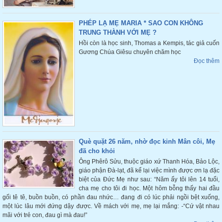
PHÉP LẠ MẸ MARIA * SAO CON KHÔNG
TRUNG THÀNH VỚI MẸ ?
Hồi còn là học sinh, Thomas a Kempis, tác giả cuốn
Gương Chúa Giêsu chuyên chăm học
Đọc thêm
Què quặt 26 năm, nhờ đọc kinh Mân côi, Mẹ
đã cho khỏi
Ông Phêrô Sửu, thuộc giáo xứ Thanh Hóa, Bảo Lộc,
giáo phận Đà-lạt, đã kể lại việc mình được ơn lạ đặc
biệt của Đức Mẹ như sau: “Năm ấy tôi lên 14 tuổi,
cha mẹ cho tôi đi học. Một hôm bỗng thấy hai đầu
gối tê tê, buồn buồn, có phần đau nhức… đang đi có lúc phải ngồi bệt xuống,
một lúc lâu mới đứng dậy được. Về mách với mẹ, mẹ lại mắng: -“Cứ vật nhau
mãi với trẻ con, đau gì mà đau!”