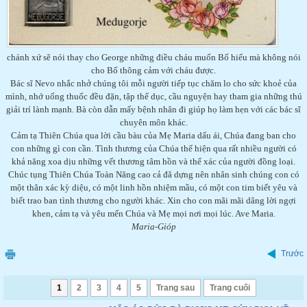
chánh xứ sẽ nói thay cho George những điều cháu muốn Bố hiểu mà không nói
cho Bố thông cảm với cháu được.
Bác sĩ Nevo nhắc nhở chúng tôi mỗi người tiếp tục chăm lo cho sức khoẻ của
mình, nhớ uống thuốc đều đặn, tập thể dục, cầu nguyện hay tham gia những thú
giải trí lành mạnh. Bà còn dẫn mấy bệnh nhân đi giúp họ làm hẹn với các bác sĩ
chuyên môn khác.
Cảm tạ Thiên Chúa qua lời cầu bàu của Mẹ Maria dấu ái, Chúa đang ban cho
con những gì con cần. Tình thương của Chúa thể hiện qua rất nhiều người có
khả năng xoa dịu những vết thương tâm hồn và thể xác của người đồng loại.
Chúc tụng Thiên Chúa Toàn Năng cao cả đã dựng nên nhân sinh chúng con có
một thân xác kỳ diệu, có một linh hồn nhiệm mầu, có một con tim biết yêu và
biết trao ban tình thương cho người khác. Xin cho con mãi mãi dâng lời ngợi
khen, cảm tạ và yêu mến Chúa và Mẹ mọi nơi mọi lúc. Ave Maria.
Maria-Gióp
Trước
1
2
3
4
5
Trang sau
Trang cuối