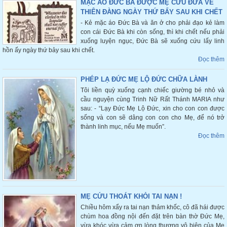
MẶC ÁO ĐỨC BÀ ĐƯỢC MẸ CỨU ĐƯA VỀ
THIÊN ĐÀNG NGÀY THỨ BẨY SAU KHI CHẾT
- Kẻ mặc áo Đức Bà và ăn ở cho phải đạo kẻ làm
con cái Đức Bà khi còn sống, thì khi chết nếu phải
xuống luyện ngục, Đức Bà sẽ xuống cứu lấy linh
hồn ấy ngày thứ bảy sau khi chết.
Đọc thêm
PHÉP LẠ ĐỨC MẸ LỘ ĐỨC CHỮA LÀNH
Tôi liền quỳ xuống cạnh chiếc giường bé nhỏ và
cầu nguyện cùng Trinh Nữ Rất Thánh MARIA như
sau: - “Lạy Đức Mẹ Lộ Đức, xin cho con con được
sống và con sẽ dâng con con cho Mẹ, để nó trở
thành linh mục, nếu Mẹ muốn”.
Đọc thêm
MẸ CỨU THOÁT KHỎI TAI NẠN !
Chiều hôm xẩy ra tai nạn thảm khốc, cô đã hái được
chùm hoa đồng nội đến đặt trên bàn thờ Đức Mẹ,
vừa khóc vừa cảm ơn lòng thương vô biên của Mẹ