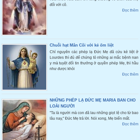
đối với cô.
Đọc thêm
Chuỗi hạt Mân Côi với kẻ ốm liệt
Chỉ nguyên các phép lạ Đức Mẹ đã cứu kẻ liệt ở
Lourdes thì đủ đế chứng tỏ những ai mắc bệnh nan
y mà tuyệt đối tin thưởng ở quyền phép Mẹ, thì hầu
như được khỏi
Đọc thêm
NHỮNG PHÉP LẠ ĐỨC MẸ MARIA BAN CHO
LOÀI NGƯỜI
"Ta là người mà con đã lau những giọt lệ cho từ bao
lâu nay," Đức Mẹ trả lời. Nói xong, Mẹ biến mất.
Đọc thêm