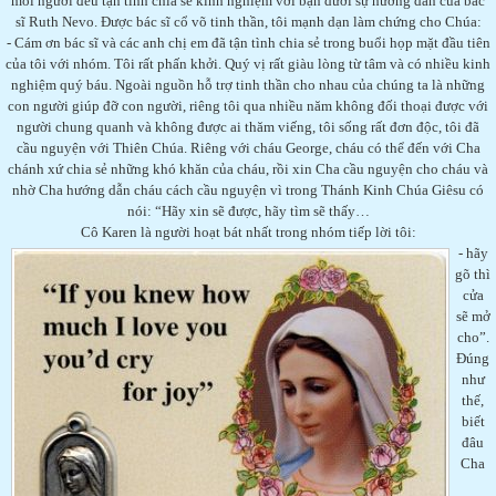
mỗi người đều tận tình chia sẻ kinh nghiệm với bạn dưới sự hướng dẫn của bác
sĩ Ruth Nevo. Được bác sĩ cổ võ tinh thần, tôi mạnh dạn làm chứng cho Chúa:
- Cám ơn bác sĩ và các anh chị em đã tận tình chia sẻ trong buổi họp mặt đầu tiên
của tôi với nhóm. Tôi rất phấn khởi. Quý vị rất giàu lòng từ tâm và có nhiều kinh
nghiệm quý báu. Ngoài nguồn hỗ trợ tinh thần cho nhau của chúng ta là những
con người giúp đỡ con người, riêng tôi qua nhiều năm không đối thoại được với
người chung quanh và không được ai thăm viếng, tôi sống rất đơn độc, tôi đã
cầu nguyện với Thiên Chúa. Riêng với cháu George, cháu có thể đến với Cha
chánh xứ chia sẻ những khó khăn của cháu, rồi xin Cha cầu nguyện cho cháu và
nhờ Cha hướng dẫn cháu cách cầu nguyện vì trong Thánh Kinh Chúa Giêsu có
nói: “Hãy xin sẽ được, hãy tìm sẽ thấy…
Cô Karen là người hoạt bát nhất trong nhóm tiếp lời tôi:
- hãy
gõ thì
cửa
sẽ mở
cho”.
Đúng
như
thế,
biết
đâu
Cha