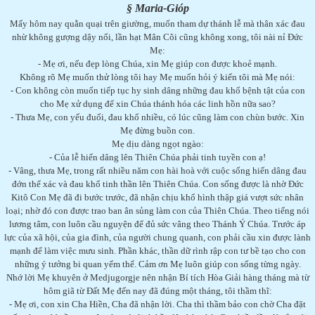
§ Maria-Gióp
Mấy hôm nay quằn quại trên giường, muốn tham dự thánh lễ mà thân xác đau
nhừ không gượng dậy nổi, lần hạt Mân Côi cũng không xong, tôi nài nỉ Đức
Mẹ:
- Mẹ ơi, nếu đẹp lòng Chúa, xin Mẹ giúp con được khoẻ mạnh.
Không rõ Mẹ muốn thử lòng tôi hay Mẹ muốn hỏi ý kiến tôi mà Mẹ nói:
- Con không còn muốn tiếp tục hy sinh dâng những đau khổ bệnh tật của con
cho Mẹ xử dụng để xin Chúa thánh hóa các linh hồn nữa sao?
- Thưa Mẹ, con yếu đuối, đau khổ nhiều, có lúc cũng làm con chùn bước. Xin
Mẹ đừng buồn con.
Mẹ dịu dàng ngọt ngào:
- Của lễ hiến dâng lên Thiên Chúa phải tinh tuyền con ạ!
- Vâng, thưa Mẹ, trong rất nhiều năm con hài hoà với cuộc sống hiến dâng đau
đớn thể xác và đau khổ tinh thần lên Thiên Chúa. Con sống được là nhờ Đức
Kitô Con Mẹ đã đi bước trước, đã nhận chịu khổ hình thập giá vượt sức nhân
loại; nhờ đó con được trao ban ân sủng làm con của Thiên Chúa. Theo tiếng nói
lương tâm, con luôn cầu nguyện để đủ sức vâng theo Thánh Ý Chúa. Trước áp
lực của xã hội, của gia đình, của người chung quanh, con phải cầu xin được lành
mạnh để làm việc mưu sinh. Phần khác, thần dữ rình rập con tư bề tạo cho con
những ý tưởng bi quan yếm thế. Cảm ơn Mẹ luôn giúp con sống từng ngày.
Nhớ lời Mẹ khuyên ở Medjugorgje nên nhận Bí tích Hòa Giải hàng tháng mà từ
hôm giã từ Đất Mẹ đến nay đã đúng một tháng, tôi thầm thĩ:
- Mẹ ơi, con xin Cha Hiền, Cha đã nhận lời. Cha thì thầm bảo con chờ Cha đặt