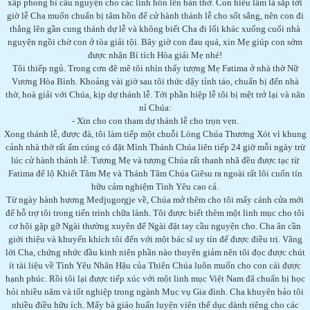
xấp phong bì cầu nguyện cho các linh hồn lên bàn thờ. Con hiều lầm là sắp tới
giờ lễ Cha muốn chuẩn bị tâm hồn để cử hành thánh lễ cho sốt sắng, nên con đi
thẳng lên gần cung thánh dự lễ và không biết Cha đi lối khác xuống cuối nhà
nguyện ngồi chờ con ở tòa giải tội. Bây giờ con đau quá, xin Mẹ giúp con sớm
được nhận Bí tích Hòa giải Mẹ nhé!
Tôi thiếp ngủ. Trong cơn đê mê tôi nhìn thấy tượng Mẹ Fatima ở nhà thờ Nữ
Vương Hòa Bình. Khoảng vài giờ sau tôi thức dậy tỉnh táo, chuẩn bị đến nhà
thờ, hoà giải với Chúa, kịp dự thánh lễ. Tới phần hiệp lễ tôi bị mệt trở lại và năn
nỉ Chúa:
- Xin cho con tham dự thánh lễ cho trọn vẹn.
Xong thánh lễ, được đà, tôi làm tiếp một chuỗi Lòng Chúa Thương Xót vì khung
cảnh nhà thờ rất ấm cúng có đặt Mình Thánh Chúa liên tiếp 24 giờ mỗi ngày trừ
lúc cử hành thánh lễ. Tượng Mẹ và tượng Chúa rất thanh nhã đều được tạc từ
Fatima để lộ Khiết Tâm Mẹ và Thánh Tâm Chúa Giêsu ra ngoài rất lôi cuốn tín
hữu cảm nghiệm Tình Yêu cao cả.
Từ ngày hành hương Medjugorgje về, Chúa mở thêm cho tôi mấy cánh cửa mới
để hỗ trợ tôi trong tiến trình chữa lành. Tôi được biết thêm một linh mục cho tôi
cơ hội gặp gỡ Ngài thường xuyên để Ngài đặt tay cầu nguyện cho. Cha ân cần
giới thiệu và khuyến khích tôi đến với một bác sĩ uy tín để được điều trị. Vâng
lời Cha, chứng nhức đầu kinh niên phần nào thuyên giảm nên tôi đọc được chút
ít tài liệu về Tình Yêu Nhân Hậu của Thiên Chúa luôn muốn cho con cái được
hạnh phúc. Rồi tôi lại được tiếp xúc với một linh mục Việt Nam đã chuẩn bị học
hỏi nhiều năm và tốt nghiệp trong ngành Mục vụ Gia đình. Cha khuyên bảo tôi
nhiều điều hữu ích. Mấy bà giáo huấn luyện viên thể dục dành riêng cho các