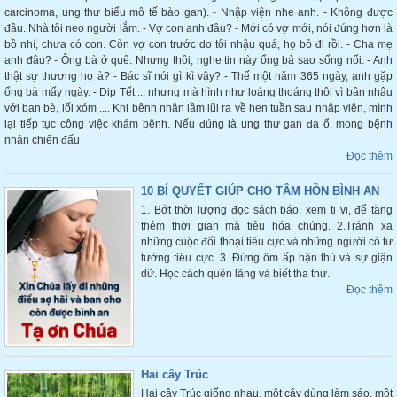
carcinoma, ung thư biểu mô tế bào gan). - Nhập viện nhe anh. - Không được
đâu. Nhà tôi neo người lắm. - Vợ con anh đâu? - Mới có vợ mới, nói đúng hơn là
bồ nhí, chưa có con. Còn vợ con trước do tôi nhậu quá, họ bỏ đi rồi. - Cha mẹ
anh đâu? - Ông bà ở quê. Nhưng thôi, nghe tin này ổng bả sao sống nổi. - Anh
thật sự thương họ à? - Bác sĩ nói gì kì vậy? - Thế một năm 365 ngày, anh gặp
ổng bả mấy ngày. - Dịp Tết ... nhưng mà hình như loáng thoáng thôi vì bận nhậu
với bạn bè, lối xóm .... Khi bệnh nhân lầm lũi ra về hẹn tuần sau nhập viện, mình
lại tiếp tục công việc khám bệnh. Nếu đúng là ung thư gan đa ổ, mong bệnh
nhân chiến đấu
Đọc thêm
10 BÍ QUYẾT GIÚP CHO TÂM HỒN BÌNH AN
1. Bớt thời lượng đọc sách báo, xem ti vi, để tăng
thêm thời gian mà tiêu hóa chúng. 2.Tránh xa
những cuộc đối thoại tiêu cực và những người có tư
tưởng tiêu cực. 3. Đừng ôm ấp hận thù và sự giận
dữ. Học cách quên lãng và biết tha thứ.
Đọc thêm
Hai cây Trúc
Hai cây Trúc giống nhau, một cây dùng làm sáo, một