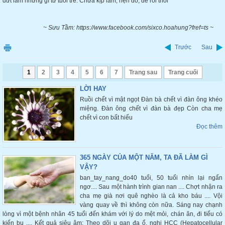
dứt lắm những gì từ tuổi trẻ. Chưa kịp làm, hẹn đó, để rồi thôi
~ Sưu Tầm: https://www.facebook.com/sixco.hoahung?fref=ts ~
Trước
Sau
1
2
3
4
5
6
7
Trang sau
Trang cuối
LỜI HAY
Ruồi chết vì mật ngọt Đàn bà chết vì đàn ông khéo
miệng. Đàn ông chết vì đàn bà đẹp Còn cha mẹ
chết vì con bất hiếu
Đọc thêm
365 NGÀY CỦA MỘT NĂM, TA ĐÃ LÀM GÌ
VẬY?
ban_tay_nang_do40 tuổi, 50 tuổi nhìn lại ngẩn
ngơ.... Sau một hành trình gian nan .... Chợt nhận ra
cha mẹ già nơi quê nghèo là cả kho báu .... Vội
vàng quay về thì không còn nữa. Sáng nay chạnh
lòng vì một bệnh nhân 45 tuổi đến khám với lý do mệt mỏi, chán ăn, đi tiểu có
kiến bu .... Kết quả siêu âm: Theo dõi u gan đa ổ, nghi HCC (Hepatocellular