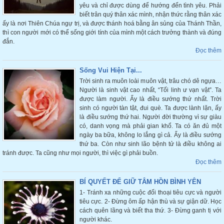
yêu và chỉ được dùng để hướng đến tình yêu. Phải
biết trân quý thân xác mình, nhận thức rằng thân xác
ấy là nơi Thiên Chúa ngự trị, và được thánh hoá bằng ân sủng của Thánh Thần,
thì con người mới có thể sống giới tính của mình một cách trưởng thành và đúng
đắn.
Đọc thêm
Sống Vui Hiện Tại...
Trời sinh ra muôn loài muôn vật, trâu chó dê ngựa…
Người là sinh vật cao nhất, “Tối linh ư vạn vật”. Ta
được làm người. Ấy là điều sướng thứ nhất. Trời
sinh có người tàn tật, đui què. Ta được lành lặn, ấy
là điều sướng thứ hai. Người đời thường vì sự giàu
có, danh vọng mà phải gian khổ. Ta có ăn đủ một
ngày ba bữa, không lo lắng gì cả. Ấy là điều sướng
thứ ba. Còn như sinh lão bệnh tử là điều không ai
tránh được. Ta cũng như mọi người, thì việc gì phải buồn.
Đọc thêm
BÍ QUYẾT ĐỂ GIỮ TÂM HỒN BÌNH YÊN
1- Tránh xa những cuộc đối thoại tiêu cực và người
tiêu cực. 2- Đừng ôm ấp hận thù và sự giận dữ. Học
cách quên lãng và biết tha thứ. 3- Đừng ganh tị với
người khác.