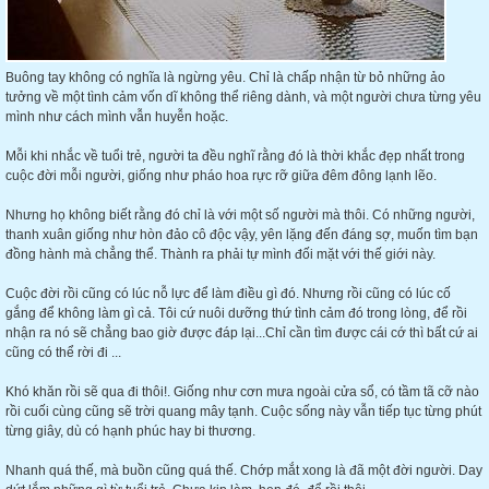
Buông tay không có nghĩa là ngừng yêu. Chỉ là chấp nhận từ bỏ những ảo
tưởng về một tình cảm vốn dĩ không thể riêng dành, và một người chưa từng yêu
mình như cách mình vẫn huyễn hoặc.
Mỗi khi nhắc về tuổi trẻ, người ta đều nghĩ rằng đó là thời khắc đẹp nhất trong
cuộc đời mỗi người, giống như pháo hoa rực rỡ giữa đêm đông lạnh lẽo.
Nhưng họ không biết rằng đó chỉ là với một số người mà thôi. Có những người,
thanh xuân giống như hòn đảo cô độc vậy, yên lặng đến đáng sợ, muốn tìm bạn
đồng hành mà chẳng thể. Thành ra phải tự mình đối mặt với thế giới này.
Cuộc đời rồi cũng có lúc nỗ lực để làm điều gì đó. Nhưng rồi cũng có lúc cố
gắng để không làm gì cả. Tôi cứ nuôi dưỡng thứ tình cảm đó trong lòng, để rồi
nhận ra nó sẽ chẳng bao giờ được đáp lại...Chỉ cần tìm được cái cớ thì bất cứ ai
cũng có thể rời đi ...
Khó khăn rồi sẽ qua đi thôi!. Giống như cơn mưa ngoài cửa sổ, có tầm tã cỡ nào
rồi cuối cùng cũng sẽ trời quang mây tạnh. Cuộc sống này vẫn tiếp tục từng phút
từng giây, dù có hạnh phúc hay bi thương.
Nhanh quá thế, mà buồn cũng quá thế. Chớp mắt xong là đã một đời người. Day