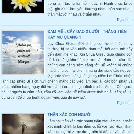
trong tâm tưởng tôi mỗi ngày. 3. Hạnh phúc là có
một gia đình lớn, yêu thương nhau, săn sóc nhau,
thân mật với nhau và ở gần nhau.
Đọc thêm
ĐAM MÊ : CÂY DAO 2 LƯỠI - THĂNG TIẾN
HAY MÙ QUÁNG ?
Lạy Chúa Giêsu, đời chúng con từ nhỏ đến nay
thường bị sa vào nhiều đam mê; hết đam mê này
đến đam mê khác. Xin Chúa GIêsu giúp chúng con
có khả năng kìm hảm được các đam mê xấu của
chúng con càng sớm càng tốt; để không vì chúng
mà chúng con lại chểnh mảng đời sống cầu nguyện
[đọc các sách thiêng liêng, suy niệm Lời Chúa, nhận
lảnh các phép Bí Tích, v.v]; chểnh mảng các việc làm bác ái, các bổn phận và
trách nhiệm hàng ngày đối với cá nhân mình, gia đình mình... Amen. Có người
nói : ''Người ta cấm đầu, cấm cổ làm việc để kiếm được thật nhiều tiền; rồi lại
dùng tiền để chữa bệnh do làm việc quá độ gây ra.''.
Đọc thêm
THÂN XÁC CON NGƯỜI
Làm hại thân xác, xúc phạm thân xác, làm nhục thân
xác mình chính là làm điều có lỗi với Tạo Hoá. Thân
xác con người được dựng nên là để chuyển tải tình