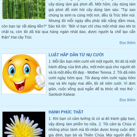
cây dùng làm giá phơi đồ. Một hôm, cây dùng làm
giá phơi đồ mới hỏi cây dùng làm sáo: "Tại sao
chúng ta sinh ra cùng một nơi, đều là Trúc trên núi.
Nhưng tôi mỗi ngày đều phải dãi nắng dầm mưa,
còn bạn lại rất đáng tiền?" Sáo trả lời: "Bởi vì bạn chỉ chịu một nhát dao khi bị
chặt ra, còn tôi đã trải qua hàng ngàn nhát dao, được người ta chế tạo cẩn
thận".Hai cây Trúc
Đọc thêm
LUẬT HẤP DẪN TỪ NỤ CƯỜI
1. Mỗi lần bạn mỉm cười với một người, thì đó là một
hành động của tình yêu, một món quà cho người đó
và là một điều tốt đẹp - Mother Teresa. 2. Tôi đã mỉm
cười ngày hôm qua. Tôi đang mỉm cười ngày hôm
nay và khi ngày mai đến, tôi sẽ mỉm cười. Vì đơn
giản, cuộc sống quá ngắn để ta khóc về mọi thứ -
Santosh Kalwar.
Đọc thêm
HẠNH PHÚC THẬT
1. Khi bạn có cảm tưởng là có ai đó tránh gặp bạn,
vậy đừng làm phiền họ nữa. 2. Tôi cảm tạ Chúa vì
những phúc lành mà tôi nhận được trong cuộc đời:
gia đình, bạn bè và Thiên Chúa. Mọi người đều ở