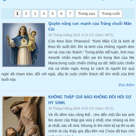
1
2
3
4
5
6
7
Trang sau
Trang cuối
Quyền năng cực mạnh của Tràng chuỗi Mân
Côi
30 Tháng Giêng 2024
6:15 CH
(Xem: 8971)
Còn theo Đức Phanxicô: “Kinh Mân Côi là kinh đi
theo tôi suốt đời. Đó là kinh của những người đơn
sơ và của các thánh.” Trong phần kết luận, linh mục
Amorth nhấn mạnh đến vai trò trọng tâm của Mẹ
Maria trong cuộc chiến chống sự dữ. Một cuộc chiến
mà cá nhân ngài, trong tư cách là người trừ quỷ
ngài đã chạm trán, đối với ngài, đây là cuộc chiến thách đố lớn nhất của thời
buổi này.
Đọc thêm
KHÔNG THẬP GIÁ NÀO KHÔNG ĐÒI HỎI SỰ
HY SINH.
30 Tháng Giêng 2024
6:02 CH
(Xem: 8171)
Và rồi đêm nào cũng thế.. cho đến một lần kia anh
tìm được cây thập giá vừa ý nhất, nhẹ nhàng và êm
ái nhất, vác về nhà. Nhưng ôi khi nhìn kỹ lại thì ra đó
chính là cây thập giá đầu tiên mà Chúa đã trao cho