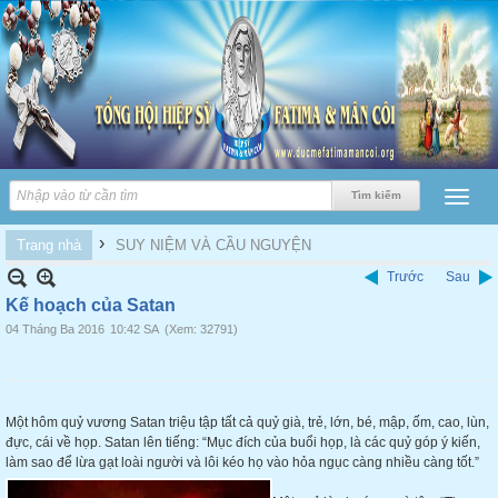
›
Trang nhà
SUY NIỆM VÀ CẦU NGUYỆN
Trước
Sau
Kế hoạch của Satan
04 Tháng Ba 2016
10:42 SA
(Xem: 32791)
Một hôm quỷ vương Satan triệu tập tất cả quỷ già, trẻ, lớn, bé, mập, ốm, cao, lùn,
đực, cái về họp. Satan lên tiếng: “Mục đích của buổi họp, là các quỷ góp ý kiến,
làm sao để lừa gạt loài người và lôi kéo họ vào hỏa ngục càng nhiều càng tốt.”