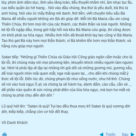
túy, phim ảnh dâm dục, tình yêu lăng loàn, tiểu thuyêt nhãm nhí, âm nhạc tục tĩu,
cac kiểu quần áo hở hang... Nói vào đầu chúng, tha thứ là yếu đuối, trả thù là
anh hùng. Nói vào óc mấy thằng mê danh, thờ tiền, viêt chuyện bêu xấu Bà
Maria để nhiều người không xin Bà đó giúp đỡ. Mỗi lời Bà Maria cầu xin cùng
Thiên Chúa, thì hơn mọi lời của các thánh, các thiên thần và loài người. Những
kẻ tội lỗi ngập đầu, trong giờ hấp hối mà kêu Bà Maria cứu giúp, thì cũng được
ơn khỏi phải sa hỏa ngục. Nhiều linh hồn đã thoát khỏi tay tao cũng vì Bà Maria.
Tao thù get Bà này hơn mọi thần thánh, vì Bà khiêm tốn hơn mọi thần thánh, và
hằng cứu giúp mọi người.
Satan tiếp: "Những gì Thiên Chúa và Giáo hội Công giáo ngăn cấm hoặc cho là
tội lỗi, thì chúng mày với mọi phương tiện, khuyến khich nhiều người làm ngược
lại. Nhớ là phải lập đi lập lại những lời giả dối và những gương mù, gương xấu,
để loài người nhìn mãi quen mắt, nge mãi quen tai.., cho đến khi chúng mất ý
thức về tội lỗi. Đến lúc đó, chúng phạm tội như uống nước, như hít thở. Chúng
sẽ rơi vào hoả ngục ồ ạt; và chúng ta sẽ hành hạ, đánh đấm, cào cấu, cắn xé...,
để phần nào quên đi sức nóng phát điên của lửa hỏa ngục, mà bọn hư mất và
chúng ta phải chịu đến đời đời.”
Lũ quỷ hét lên: “Satan là quỷ! Tụi tao đều thua mưu trí! Satan là quỷ vương đời
đời, kiếp kiếp, chẳng còn cơ hội đổi thay.
Vô Danh Khách
Trước
Sau