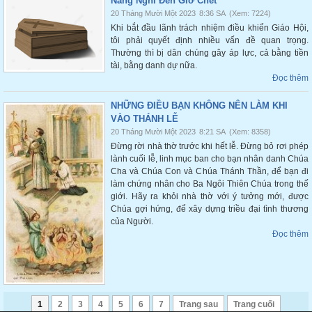
Năng Nghĩ Đến Giờ Chết
20 Tháng Mười Một 2023
8:36 SA
(Xem: 7224)
Khi bắt đầu lãnh trách nhiệm điều khiển Giáo Hội,
tôi phải quyết định nhiều vấn đề quan trọng.
Thường thì bị dân chúng gây áp lực, cả bằng tiền
tài, bằng danh dự nữa.
Đọc thêm
NHỮNG ĐIỀU BẠN KHÔNG NÊN LÀM KHI
VÀO THÁNH LỄ
20 Tháng Mười Một 2023
8:21 SA
(Xem: 8358)
Đừng rời nhà thờ trước khi hết lễ. Đừng bỏ rơi phép
lành cuối lễ, linh mục ban cho bạn nhân danh Chúa
Cha và Chúa Con và Chúa Thánh Thần, để bạn đi
làm chứng nhân cho Ba Ngôi Thiên Chúa trong thế
giới. Hãy ra khỏi nhà thờ với ý tưởng mới, được
Chúa gợi hứng, để xây dựng triều đại tình thương
của Người.
Đọc thêm
1
2
3
4
5
6
7
Trang sau
Trang cuối