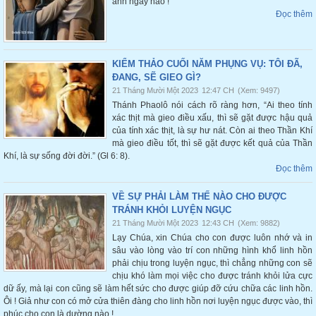
anh ngày nào !
Đọc thêm
KIỂM THẢO CUỐI NĂM PHỤNG VỤ: TÔI ĐÃ,
ĐANG, SẼ GIEO GÌ?
21 Tháng Mười Một 2023
12:47 CH
(Xem: 9497)
Thánh Phaolô nói cách rõ ràng hơn, “Ai theo tính
xác thịt mà gieo điều xấu, thì sẽ gặt được hậu quả
của tính xác thịt, là sự hư nát. Còn ai theo Thần Khí
mà gieo điều tốt, thì sẽ gặt được kết quả của Thần
Khí, là sự sống đời đời.” (Gl 6: 8).
Đọc thêm
VỀ SỰ PHẢI LÀM THẾ NÀO CHO ĐƯỢC
TRÁNH KHỎI LUYỆN NGỤC
21 Tháng Mười Một 2023
12:43 CH
(Xem: 9882)
Lạy Chúa, xin Chúa cho con được luôn nhớ và in
sâu vào lòng vào trí con những hình khổ linh hồn
phải chịu trong luyện ngục, thì chẳng những con sẽ
chịu khó làm mọi việc cho được tránh khỏi lửa cực
dữ ấy, mà lại con cũng sẽ làm hết sức cho được giúp đỡ cứu chữa các linh hồn.
Ôi ! Giả như con có mở cửa thiên đàng cho linh hồn nơi luyện ngục được vào, thì
phúc cho con là dường nào !