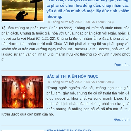
ta phải có chọn lựa đúng đắn: chấp nhận các
yếu đuối của mình và mặc lấy đức tính khiêm
nhường.
20 Tháng Mười Một 2023
8:58 SA
(Xem: 8243)
Tội làm chúng ta phân cách Chúa (Is 59:2). Không có mức độ khác nhau của
phân cách. Chúng ta hoặc giải hòa với Chúa, hoặc phân cách với Ngài, hoặc là
người xa lạ với Ngài (Cl 1:21-22). Chúng ta đừng nhầm lẫn ở đây, không có tội
nào được chấp nhận dưới mắt Chúa. Vì thế phải đi xưng tội và phải quay về,
khiêm tốn đi trên con đường ngay chính. Bà Rachel-Claire Cockrell, nhà văn và
là giáo sư anh văn ghi nhận 6 tội mà tín hữu kitô thường có khuynh hướng phớt
đi.
Đọc thêm
BÁC SĨ THỊ KIẾN HỎA NGỤC
20 Tháng Mười Một 2023
8:54 SA
(Xem: 8393)
“Trong nghề nghiệp của tôi, chẳng hạn như giải
phẫu tim, gây mê, chúng tôi có kỹ thuật tân tiến để
giúp người ta khỏi chết và sống mạnh khỏe. Tôi
nhìn các bịnh nhân của tôi không phải như từng cá
nhân nhưng là những con số và số tiền mà tôi thu
lượm được qua cơn bịnh của họ.
Đọc thêm