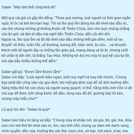
Satan: “Mày làm thế cũng khá đó”
Một quỷ cái già và gầy lên tíếng: “Thưa quỷ vương, loài người có thời gian ngắn
ngủi; trí óc và trái tim hạn hẹp. Tôi và lão quỷ ốm đứng kia đã nhet vào đầu óc,
vào tim chúng những gì không thuộc về Thiên Chúa, làm cho bọn chúng chẳng
còn thì giờ, và tâm trí đâu mà nghĩ đến Thiên Chúa, đến cõi đời đời.
Ngoài ra, lão quỷ ốm và tôi đã nhét vào đầu những triết gia dỡm, một số lạc
thuyết: vô thần, luân hồi, vô thường, tương đối, hiện sinh, tự cứu..., và khuyến
khich một số người lập ra những tôn giáo giả, mang dáng vẻ từ bi, nhưng chối
bỏ chân lý đời đời, là Đấng Tạo Hóa. Những kẻ đui mù này bị quỷ kế của tụi tôi
mà xập bẫy nhiều không thể đếm.”
Satan gật gù: “Được lắm! Được lắm! ”
Satan nói tiếp: “Loài ngưòi kiêu ngạo, lười suy nghĩ và hay băt chước. Chúng
bay phải tấn công vào các gia đình; khi một gia đình xụp đổ sẽ ảnh hưởng đến
hằng triệu thế hệ con cháu và người xung quanh; vì thế, hằng triệu linh hồn vì đó
mà xụp đổ theo; bởi sóng trước đổ đâu, sóng sau đổ đó; gương bày lôi kéo,
chúng mày hiểu chứ?”
Lũ quỷ réo lên: “Satan là quỷ!”
Satan làm hiệu im lặng và tiếp: “Chúng mày đi khắp nơi, dù già, trẻ, gái, trai, đứa
nào còn hơi thở thì nhet vào óc, tim, vào linh hồn chúng sự đam mê danh vọng,
chức quyền, tiền của, hưởng thụ xác thịt, rượu chè, cờ bạc, hút xách, xì ke, ma