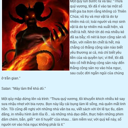
Một quỷ lùn bước ra và tâu: “Thưa
quỷ vương, tôi đã rỉ vào tai một số
triết gia ba trợn rằng không có Thiên
Chúa; vũ trụ và mọi vật là do tự
nhiên mà có; loài người và mọi sinh
vật là do tự nhiên mà xuất hiện, và
chết là hết. Nhờ lời đó mà nhiều kẻ
đã sa bẫy; rõ nét là bọn cộng sản vô
thần, với niềm tin chết là hết, mà
chẳng có thằng cộng sản nào biết
yêu thương ai cả, mà chỉ biết yêu
tiền của và quyền lực; vì thế, tôi đã
kéo cổ hết thằng cộng sản này đến
thằng cộng sản nọ vào hỏa ngục,
sau cuộc đời ngắn ngủi của chúng
ở trần gian.”
Satan: “Mày làm thế khá đó.”
Một qủy mập đứng lên và trình: “Thưa quỷ vương, tôi khuyến khich nhiều kẻ say
sưa nhậu nhẹt với bia rượu. Bọn này lấy cái bụng làm lẽ sống, mà quên mất linh
hồn. Tôi cũng đề nghị với những nhà văn ba xu, víết sách với lời lẽ tục tỉu, dâm
đãng, in nhiều hình ảnh lõa lồ... và những nhà đạo diễn, thực hiện những phim
đâm chém, bắn, giết “ xin tí huyết” của nhau... làm niềm vui; với quỷ kế này, số
người rơi vào hỏa ngục không phải là it.”