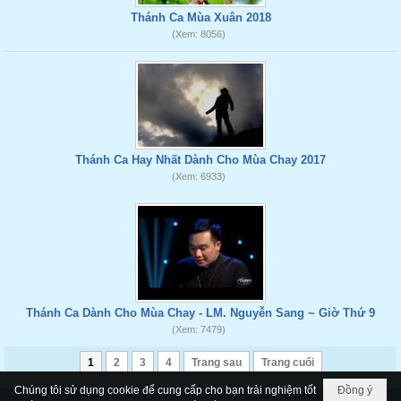
Thánh Ca Mùa Xuân 2018
(Xem: 8056)
Thánh Ca Hay Nhất Dành Cho Mùa Chay 2017
(Xem: 6933)
Thánh Ca Dành Cho Mùa Chay - LM. Nguyễn Sang ~ Giờ Thứ 9
(Xem: 7479)
1
2
3
4
Trang sau
Trang cuối
Chúng tôi sử dụng cookie để cung cấp cho bạn trải nghiệm tốt
Đồng ý
Copyright © 2026
ducmefatimamancoi.org
All rights reserved