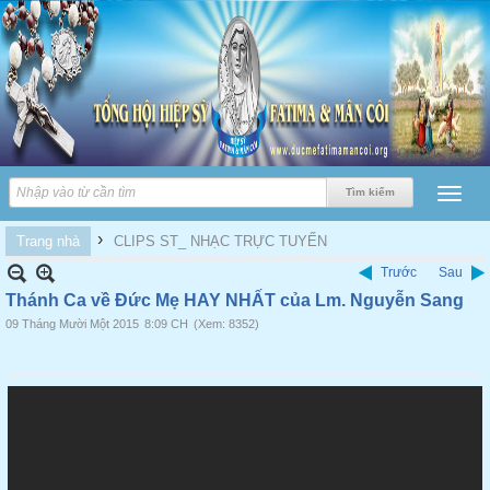
›
Trang nhà
CLIPS ST_ NHẠC TRỰC TUYẾN
Trước
Sau
Thánh Ca về Đức Mẹ HAY NHẤT của Lm. Nguyễn Sang
09 Tháng Mười Một 2015
8:09 CH
(Xem: 8352)