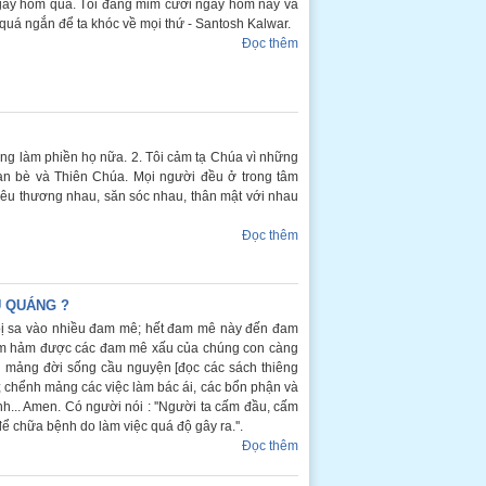
 ngày hôm qua. Tôi đang mỉm cười ngày hôm nay và
 quá ngắn để ta khóc về mọi thứ - Santosh Kalwar.
Đọc thêm
ừng làm phiền họ nữa. 2. Tôi cảm tạ Chúa vì những
bạn bè và Thiên Chúa. Mọi người đều ở trong tâm
 yêu thương nhau, săn sóc nhau, thân mật với nhau
Đọc thêm
Ù QUÁNG ?
bị sa vào nhiều đam mê; hết đam mê này đến đam
kìm hảm được các đam mê xấu của chúng con càng
h mảng đời sống cầu nguyện [đọc các sách thiêng
]; chểnh mảng các việc làm bác ái, các bổn phận và
h... Amen. Có người nói : ''Người ta cấm đầu, cấm
 để chữa bệnh do làm việc quá độ gây ra.''.
Đọc thêm