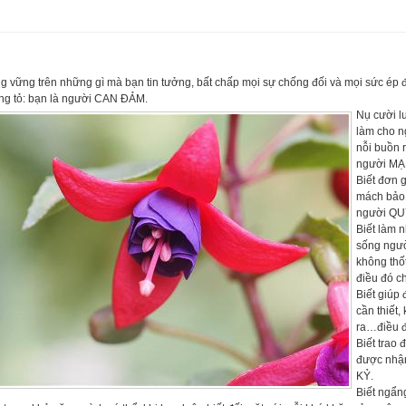
g vững trên những gì mà bạn tin tưởng, bất chấp mọi sự chống đối và mọi sức ép
ng tỏ: bạn là người CAN ĐẢM.
Nụ cười l
làm cho n
nỗi buồn 
người M
Biết đơn 
mách bảo 
người Q
Biết làm 
sống ngườ
không thố
điều đó c
Biết giúp
cần thiết,
ra…điều 
Biết trao
được nhận
KỶ.
Biết ngẩn