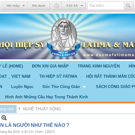
Hội nhập
Ghi danh
5:51 SA
 LỂ (HOME)
ĐƠN XIN GIA NHẬP
TRANG KINH NGUYỆN
HÌ
OẠT _ VIET NAM
TH HIỆP SỸ FATIMA
HỘI RẤT THÁNH MÂN CÔI
N
Luyện Ngục
Góc Thơ Công Giáo
SÁCH CÔNG GIÁO P
Hinh Anh Những Câu Hay Trong Thánh Kinh
›
ang nhà
NGHỆ THUẬT SỐNG
N LÀ NGƯỜI NHƯ THẾ NÀO ?
háng Ba 2015
6:45 CH
(Xem: 13557)