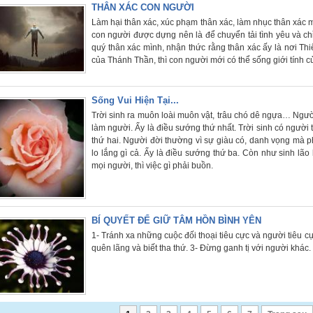
THÂN XÁC CON NGƯỜI
Làm hại thân xác, xúc phạm thân xác, làm nhục thân xác m
con người được dựng nên là để chuyển tải tình yêu và ch
quý thân xác mình, nhận thức rằng thân xác ấy là nơi Th
của Thánh Thần, thì con người mới có thể sống giới tính 
Sống Vui Hiện Tại...
Trời sinh ra muôn loài muôn vật, trâu chó dê ngựa… Người 
làm người. Ấy là điều sướng thứ nhất. Trời sinh có người t
thứ hai. Người đời thường vì sự giàu có, danh vọng mà p
lo lắng gì cả. Ấy là điều sướng thứ ba. Còn như sinh lão
mọi người, thì việc gì phải buồn.
BÍ QUYẾT ĐỂ GIỮ TÂM HỒN BÌNH YÊN
1- Tránh xa những cuộc đối thoại tiêu cực và người tiêu 
quên lãng và biết tha thứ. 3- Đừng ganh tị với người khác.