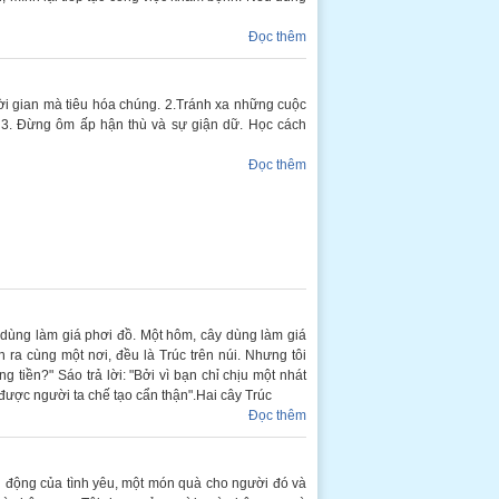
Đọc thêm
thời gian mà tiêu hóa chúng. 2.Tránh xa những cuộc
. 3. Đừng ôm ấp hận thù và sự giận dữ. Học cách
Đọc thêm
 dùng làm giá phơi đồ. Một hôm, cây dùng làm giá
 ra cùng một nơi, đều là Trúc trên núi. Nhưng tôi
 tiền?" Sáo trả lời: "Bởi vì bạn chỉ chịu một nhát
, được người ta chế tạo cẩn thận".Hai cây Trúc
Đọc thêm
nh động của tình yêu, một món quà cho người đó và