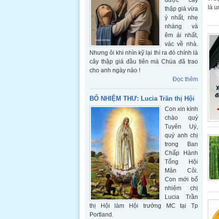
được cây
là 
thập giá vừa
ý nhất, nhẹ
nhàng và
êm ái nhất,
vác về nhà.
Nhưng ôi khi nhìn kỹ lại thì ra đó chính là
cây thập giá đầu tiên mà Chúa đã trao
cho anh ngày nào !
Đọc thêm
BỔ NHIỆM THƯ: Lucia Trần thị Hội
Con xin kính
chào quý
Tuyên Uý,
quý anh chị
trong Ban
Chấp Hành
Tổng Hội
Mân Côi.
Con mới bổ
nhiệm chị
Lucia Trần
thị Hội làm Hội trưởng MC tại Tp
Portland.