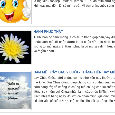
là một điều tốt đẹp - Mother Teresa. 2. Tôi đã mỉm cười
khi ngày mai đến, tôi sẽ mỉm cười. Vì đơn giản, cuộc sống
HẠNH PHÚC THẬT
1. Khi bạn có cảm tưởng là có ai đó tránh gặp bạn, vậy đ
phúc lành mà tôi nhận được trong cuộc đời: gia đình, 
tưởng tôi mỗi ngày. 3. Hạnh phúc là có một gia đình lớn,
và ở gần nhau.
ĐAM MÊ : CÂY DAO 2 LƯỠI - THĂNG TIẾN HAY M
Lạy Chúa Giêsu, đời chúng con từ nhỏ đến nay thường 
mê khác. Xin Chúa GIêsu giúp chúng con có khả năng 
sớm càng tốt; để không vì chúng mà chúng con lại chển
liêng, suy niệm Lời Chúa, nhận lảnh các phép Bí Tích, v.v
trách nhiệm hàng ngày đối với cá nhân mình, gia đình mìn
cổ làm việc để kiếm được thật nhiều tiền; rồi lại dùng tiền