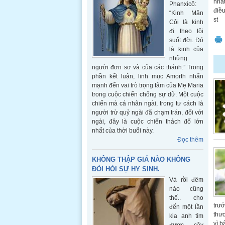
nhất
Phanxicô:
điều
“Kinh Mân
st
Côi là kinh
đi theo tôi
suốt đời. Đó
là kinh của
những
người đơn sơ và của các thánh.” Trong
phần kết luận, linh mục Amorth nhấn
mạnh đến vai trò trọng tâm của Mẹ Maria
trong cuộc chiến chống sự dữ. Một cuộc
chiến mà cá nhân ngài, trong tư cách là
người trừ quỷ ngài đã chạm trán, đối với
ngài, đây là cuộc chiến thách đố lớn
nhất của thời buổi này.
Đọc thêm
KHÔNG THẬP GIÁ NÀO KHÔNG
ĐÒI HỎI SỰ HY SINH.
Và rồi đêm
nào cũng
thế.. cho
trướ
đến một lần
thươ
kia anh tìm
vì b