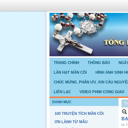
TRANG CHÍNH
THÔNG BÁO
NGÀY
LẦN HẠT MÂN CÔI
HÌNH ẢNH SINH H
CHÚC MỪNG_PHÂN ƯU_XIN CẦU NGUYỆ
LIÊN LẠC
VIDEO PHIM CONG GIAO
DANH MỤC
Tr
100 TRUYỆN TÍCH MÂN CÔI
BẠ
ƠN LÀNH TỪ MẪU
01 T