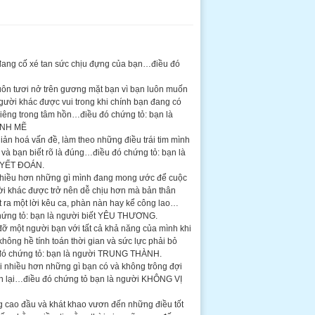
 đang cố xé tan sức chịu đựng của bạn…điều đó
uôn tươi nở trên gương mặt bạn vì bạn luôn muốn
gười khác được vui trong khi chính bạn đang có
riêng trong tâm hồn…điều đó chứng tỏ: bạn là
ẠNH MẼ
giản hoá vấn đề, làm theo những điều trái tim mình
và bạn biết rõ là đúng…điều đó chứng tỏ: bạn là
UYẾT ĐOÁN.
nhiều hơn những gì mình đang mong ước để cuộc
i khác được trở nên dễ chịu hơn mà bản thân
t ra một lời kêu ca, phàn nàn hay kể công lao…
hứng tỏ: bạn là người biết YÊU THƯƠNG.
 đỡ một người bạn với tất cả khả năng của mình khi
 không hề tính toán thời gian và sức lực phải bỏ
đó chứng tỏ: bạn là người TRUNG THÀNH.
 đi nhiều hơn những gì bạn có và không trông đợi
 lại…điều đó chứng tỏ bạn là người KHÔNG VỊ
g cao đầu và khát khao vươn đến những điều tốt