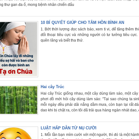
ung thư gan đa ổ, mong bệnh nhân chiến đấu
10 BÍ QUYẾT GIÚP CHO TÂM HỒN BÌNH AN
1. Bớt thời lượng đọc sách báo, xem ti vi, để tăng thêm 
đối thoại tiêu cực và những người có tư tưởng tiêu cực
quên lãng và biết tha thứ.
Hai cây Trúc
Hai cây Trúc giống nhau, một cây dùng làm sáo, một cây
phơi đồ mới hỏi cây dùng làm sáo: "Tại sao chúng ta sinh
mỗi ngày đều phải dãi nắng dầm mưa, còn bạn lại rất đáng
dao khi bị chặt ra, còn tôi đã trải qua hàng ngàn nhát dao
LUẬT HẤP DẪN TỪ NỤ CƯỜI
1. Mỗi lần bạn mỉm cười với một người, thì đó là một hà