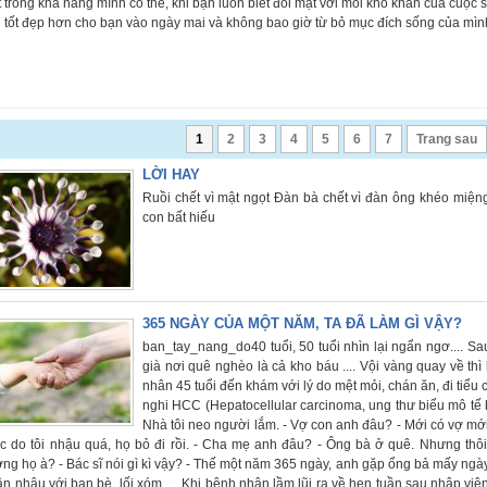
 trong khả năng mình có thể, khi bạn luôn biết đối mặt với mỗi khó khăn của cuộc
 tốt đẹp hơn cho bạn vào ngày mai và không bao giờ từ bỏ mục đích sống của mình
1
2
3
4
5
6
7
Trang sau
LỜI HAY
Ruồi chết vì mật ngọt Đàn bà chết vì đàn ông khéo miện
con bất hiếu
365 NGÀY CỦA MỘT NĂM, TA ĐÃ LÀM GÌ VẬY?
ban_tay_nang_do40 tuổi, 50 tuổi nhìn lại ngẩn ngơ.... Sa
già nơi quê nghèo là cả kho báu .... Vội vàng quay về t
nhân 45 tuổi đến khám với lý do mệt mỏi, chán ăn, đi tiểu c
nghi HCC (Hepatocellular carcinoma, ung thư biểu mô tế 
Nhà tôi neo người lắm. - Vợ con anh đâu? - Mới có vợ mới
c do tôi nhậu quá, họ bỏ đi rồi. - Cha mẹ anh đâu? - Ông bà ở quê. Nhưng thôi,
ng họ à? - Bác sĩ nói gì kì vậy? - Thế một năm 365 ngày, anh gặp ổng bả mấy ngày.
ận nhậu với bạn bè, lối xóm .... Khi bệnh nhân lầm lũi ra về hẹn tuần sau nhập vi