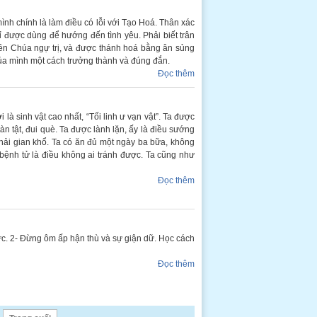
ình chính là làm điều có lỗi với Tạo Hoá. Thân xác
ỉ được dùng để hướng đến tình yêu. Phải biết trân
iên Chúa ngự trị, và được thánh hoá bằng ân sủng
của mình một cách trưởng thành và đúng đắn.
Đọc thêm
là sinh vật cao nhất, “Tối linh ư vạn vật”. Ta được
àn tật, đui què. Ta được lành lặn, ấy là điều sướng
hải gian khổ. Ta có ăn đủ một ngày ba bữa, không
 bệnh tử là điều không ai tránh được. Ta cũng như
Đọc thêm
cực. 2- Đừng ôm ấp hận thù và sự giận dữ. Học cách
Đọc thêm