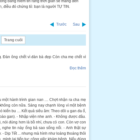
 sống bằng niềm tin rằng thời gian sẽ mang đến
, điều đó chứng tỏ: bạn là người TỰ TIN.
Trước
Sau
Trang cuối
g. Đàn ông chết vì đàn bà đẹp Còn cha mẹ chết vì
Đọc thêm
u một hành trình gian nan .... Chợt nhận ra cha mẹ
hì không còn nữa. Sáng nay chạnh lòng vì một bệnh
ó kiến bu .... Kết quả siêu âm: Theo dõi u gan đa ổ,
bào gan). - Nhập viện nhe anh. - Không được đâu.
, nói đúng hơn là bồ nhí, chưa có con. Còn vợ con
 nghe tin này ổng bả sao sống nổi. - Anh thật sự
 - Dịp Tết ... nhưng mà hình như loáng thoáng thôi
ện, mình lại tiếp tục công việc khám bệnh. Nếu đúng