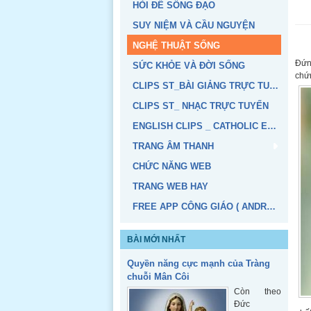
HỎI ĐỂ SỐNG ĐẠO
SUY NIỆM VÀ CẦU NGUYỆN
NGHỆ THUẬT SỐNG
Đứn
SỨC KHỎE VÀ ĐỜI SỐNG
chứ
CLIPS ST_BÀI GIẢNG TRỰC TUYẾN
CLIPS ST_ NHẠC TRỰC TUYẾN
ENGLISH CLIPS _ CATHOLIC EDUCATION
TRANG ÂM THANH
CHỨC NĂNG WEB
TRANG WEB HAY
FREE APP CÔNG GIÁO ( ANDROID, IOS)
BÀI MỚI NHẤT
Quyền năng cực mạnh của Tràng
chuỗi Mân Côi
Còn theo
Đức