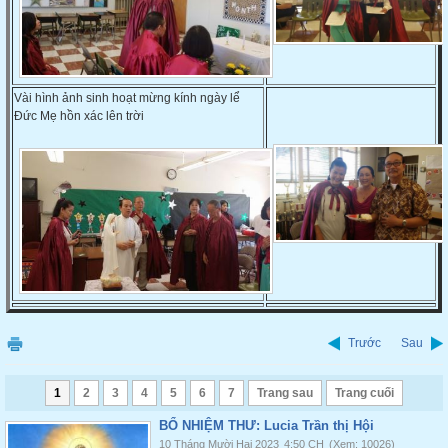
Vài hình ảnh sinh hoạt mừng kính ngày lể
Đức Mẹ hồn xác lên trời
Trước
Sau
1
2
3
4
5
6
7
Trang sau
Trang cuối
BỔ NHIỆM THƯ: Lucia Trần thị Hội
10 Tháng Mười Hai 2023
4:50 CH
(Xem: 10026)