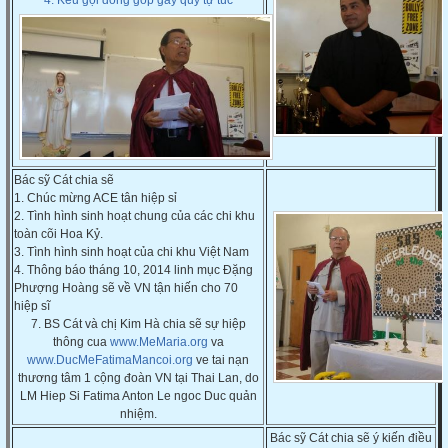
4. Kêu gọi đóng góp gây quỹ tự túc
Bác sỹ Cát chia sẽ
1. Chúc mừng ACE tân hiệp sỉ
2. Tình hình sinh hoạt chung của các chi khu
toàn cõi Hoa Kỷ.
3. Tình hình sinh hoạt của chi khu Việt Nam
4. Thông báo tháng 10, 2014 linh mục Đặng
Phượng Hoàng sẽ về VN tận hiến cho 70
hiệp
sĩ
7. BS Cát và chị Kim Hà chia sẽ sự hiệp
thông cua
www.MeMaria.org
va
www.DucMeFatimaMancoi.org
ve tai nạn
thương tâm 1 cộng đoàn VN tại Thai Lan, do
LM Hiep Si Fatima Anton Le ngoc Duc quản
nhiệm.
Bác sỹ Cát chia sẽ ý kiến điều