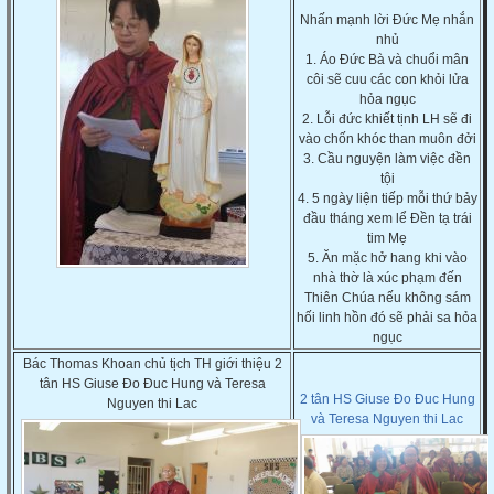
Nhấn mạnh lời Đức Mẹ nhắn
nhủ
1. Áo Đức Bà và chuổi mân
côi sẽ cuu các con khỏi lửa
hỏa ngục
2. Lỗi đức khiết tịnh LH sẽ đi
vào chốn khóc than muôn đởi
3. Cầu nguyện làm việc đền
tội
4. 5 ngày liện tiếp mỗi thứ bảy
đầu tháng xem lể Đền tạ trái
tim Mẹ
5. Ăn mặc hở hang khi vào
nhà thờ là xúc phạm đến
Thiên Chúa nếu không sám
hối linh hồn đó sẽ phải sa hỏa
ngục
Bác Thomas Khoan chủ tịch TH giới thiệu 2
tân HS Giuse Đo Đuc Hung và Teresa
2 tân HS Giuse Đo Đuc Hung
Nguyen thi Lac
và Teresa Nguyen thi Lac