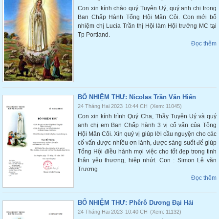
Con xin kính chào quý Tuyên Uý, quý anh chị trong
Ban Chấp Hành Tổng Hội Mân Côi. Con mới bổ
nhiệm chị Lucia Trần thị Hội làm Hội trưởng MC tại
Tp Portland.
Đọc thêm
BỔ NHIỆM THƯ: Nicolas Trần Văn Hiến
24 Tháng Hai 2023
10:44 CH
(Xem: 11045)
Con xin kính trình Quý Cha, Thầy Tuyên Uý và quý
anh chị em Ban Chấp hành 3 vị cố vấn của Tổng
Hội Mân Côi. Xin quý vị giúp lời cầu nguyện cho các
cố vấn được nhiều ơn lành, được sáng suốt để giúp
Tổng Hội điều hành mọi việc cho tốt đẹp trong tinh
thân yêu thương, hiệp nhứt. Con : Simon Lê văn
Trương
Đọc thêm
BỔ NHIỆM THƯ: Phêrô Dương Đại Hải
24 Tháng Hai 2023
10:40 CH
(Xem: 11132)