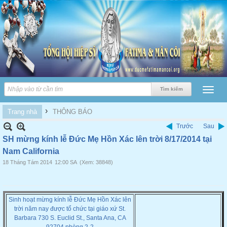
›
Trang nhà
THÔNG BÁO
Trước
Sau
SH mừng kính lễ Đức Mẹ Hồn Xác lên trời 8/17/2014 tại
Nam California
18 Tháng Tám 2014
12:00 SA
(Xem: 38848)
Sinh hoạt mừng kính lễ Đức Mẹ Hồn Xác lên
trời năm nay được tổ chức tại giáo xứ St.
Barbara 730 S. Euclid St., Santa Ana, CA