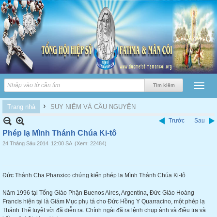
›
Trang nhà
SUY NIỆM VÀ CẦU NGUYỆN
Trước
Sau
Phép lạ Mình Thánh Chúa Ki-tô
24 Tháng Sáu 2014
12:00 SA
(Xem: 22484)
Đức Thánh Cha Phanxico chứng kiến phép lạ Mình Thánh Chúa Ki-tô
Năm 1996 tại Tổng Giáo Phận Buenos Aires, Argentina, Đức Giáo Hoàng
Francis hiện tại là Giám Mục phụ tá cho Đức Hồng Y Quarracino, một phép lạ
Thánh Thể tuyệt vời đã diễn ra.
Chính ngài đã ra lệnh chụp ảnh và điều tra và