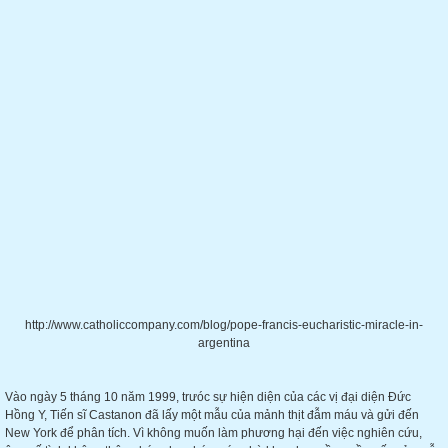
http://www.catholiccompany.com/blog/pope-francis-eucharistic-miracle-in-
argentina
Vào ngày 5 tháng 10 năm 1999, trưóc sự hiện diện của các vị đại diện Đức
Hồng Y, Tiến sĩ Castanon đã lấy một mẫu của mảnh thịt đẫm máu và gửi đến
New York để phân tích. Vì không muốn làm phương hại đến việc nghiên cứu,