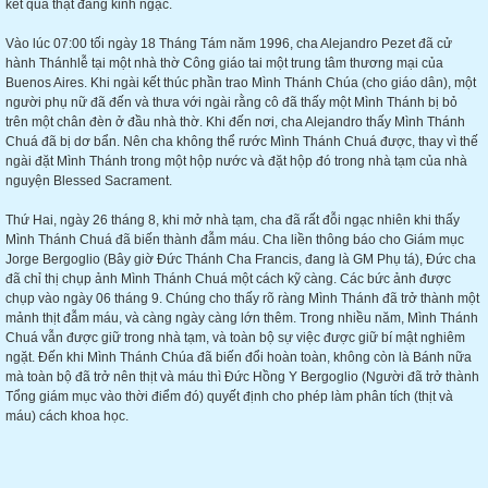
kết quả thật đáng kinh ngạc.
Vào lúc 07:00 tối ngày 18 Tháng Tám năm 1996, cha Alejandro Pezet đã cử
hành Thánhlễ tại một nhà thờ Công giáo tai một trung tâm thương mại của
Buenos Aires. Khi ngài kết thúc phần trao Mình Thánh Chúa (cho giáo dân), một
người phụ nữ đã đến và thưa với ngài rằng cô đã thấy một Mình Thánh bị bỏ
trên một chân đèn ở đầu nhà thờ. Khi đến nơi, cha Alejandro thấy Mình Thánh
Chuá đã bị dơ bẩn. Nên cha không thể rước Mình Thánh Chuá được, thay vì thế
ngài đặt Mình Thánh trong một hộp nước và đặt hộp đó trong nhà tạm của nhà
nguyện Blessed Sacrament.
Thứ Hai, ngày 26 tháng 8, khi mở nhà tạm, cha đã rất đỗi ngạc nhiên khi thấy
Mình Thánh Chuá đã biến thành đẫm máu. Cha liền thông báo cho Giám mục
Jorge Bergoglio (Bây giờ Đức Thánh Cha Francis, đang là GM Phụ tá), Đức cha
đã chỉ thị chụp ảnh Mình Thánh Chuá một cách kỹ càng. Các bức ảnh được
chụp vào ngày 06 tháng 9. Chúng cho thấy rõ ràng Mình Thánh đã trở thành một
mảnh thịt đẫm máu, và càng ngày càng lớn thêm. Trong nhiều năm, Mình Thánh
Chuá vẫn được giữ trong nhà tạm, và toàn bộ sự việc được giữ bí mật nghiêm
ngặt. Đến khi Mình Thánh Chúa đã biến đổi hoàn toàn, không còn là Bánh nữa
mà toàn bộ đã trở nên thịt và máu thì Đức Hồng Y Bergoglio (Người đã trở thành
Tổng giám mục vào thời điểm đó) quyết định cho phép làm phân tích (thịt và
máu) cách khoa học.