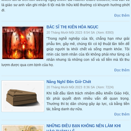
là giáo sư anh văn ghi nhận 6 tội mà tín hữu kitô thường có khuynh hướng phớt
đi.
Đọc thêm
BÁC SĨ THỊ KIẾN HỎA NGỤC
20 Tháng Mười Một 2023
8:54 SA
(Xem: 8393)
“Trong nghề nghiệp của tôi, chẳng hạn như giải
phẫu tim, gây mê, chúng tôi có kỹ thuật tân tiến để
giúp người ta khỏi chết và sống mạnh khỏe. Tôi
nhìn các bịnh nhân của tôi không phải như từng cá
nhân nhưng là những con số và số tiền mà tôi thu
lượm được qua cơn bịnh của họ.
Đọc thêm
Năng Nghĩ Đến Giờ Chết
20 Tháng Mười Một 2023
8:36 SA
(Xem: 7224)
Khi bắt đầu lãnh trách nhiệm điều khiển Giáo Hội,
tôi phải quyết định nhiều vấn đề quan trọng.
Thường thì bị dân chúng gây áp lực, cả bằng tiền
tài, bằng danh dự nữa.
Đọc thêm
NHỮNG ĐIỀU BẠN KHÔNG NÊN LÀM KHI