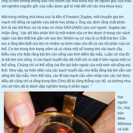
ông cố tình không thông báo cho nhóm các nhà khoa học về nguồn gốc của mẫu
xét nghiệm (nguồn gốc của mẫu được giữ bí mật đối với các nhà khoa học).
Một trong những nhà khoa học là tiến sĩ Frederic Zugiba, một chuyên gia tim
mạch nổi tiếng và nghiên cứu bệnh học pháp y. Ông xác định rằng chất phân
tích là xác thịt thực sự và máu có chứa DNA (AND) của con người. Zugiba xác
nhận rằng, "các dữ liệu phân tích là một mảnh của cơ tim được ở trong các vách
ngăn của tâm thất trái gần với van tim. Nhiệm vụ cơ này là co thắt trái tim. Cần
lưu ý rằng tâm thất của tim có nhiệm vụ bơm máu cho tất cả các bộ phận của cơ
thể. Cơ tim trong tình trạng viêm và có chứa một số lượng lớn các bạch cầu.
Điều này cho thấy rằng trái tim còn sống vào thời điểm lấy mẫu. Luận cứ của tôi
là trái tim còn sống, vì các bạch huyết cầu đã chết chỉ có mặt ở bên ngoài một cơ
thể sống. Chúng chỉ có thể sống (và tồn tại) bên ngoài của một sinh vật sống mà
thôi. Như vậy, sự hiện diện của các bạch huyết cầu cho thấy rằng trái tim vẫn còn
sống khi lấy mẫu. Hơn thế nữa, các tế bào bạch cầu xâm nhập vào các mô (tim),
điều đó cũng chỉ ra rằng trung tâm (Tim) đã bị căng thẳng cực độ, và dường như
chủ sở hữu đã bị đánh đập nghiêm trọng ở phần ngực. "
Hai
người
Úc, nhà
báo
Mike
Willesee
và luật