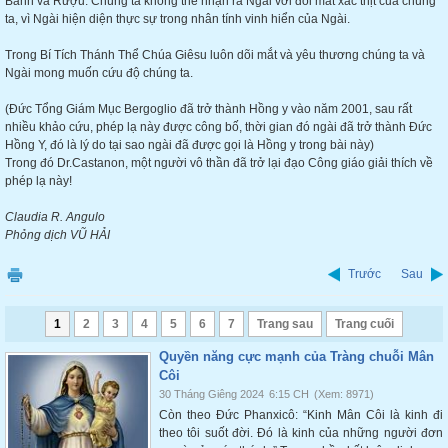
Bánh và Rượu. Chúng ta không thể nhận ra Ngài với đôi mắt xác thịt của chúng
ta, vì Ngài hiện diện thực sự trong nhân tính vinh hiển của Ngài.
Trong Bí Tích Thánh Thể Chúa Giêsu luôn dõi mắt và yêu thương chúng ta và
Ngài mong muốn cứu độ chúng ta.
(Đức Tổng Giám Mục Bergoglio đã trở thành Hồng y vào năm 2001, sau rất
nhiều khảo cứu, phép lạ này được công bố, thời gian đó ngài đã trở thành Đức
Hồng Y, đó là lý do tại sao ngài đã được gọi là Hồng y trong bài này)
Trong đó Dr.Castanon, một người vô thần đã trở lại đạo Công giáo giải thích về
phép lạ này!
Claudia R. Angulo
Phỏng dịch VŨ HẢI
Trước
Sau
1
2
3
4
5
6
7
Trang sau
Trang cuối
Quyền năng cực mạnh của Tràng chuỗi Mân
Côi
30 Tháng Giêng 2024
6:15 CH
(Xem: 8971)
Còn theo Đức Phanxicô: “Kinh Mân Côi là kinh đi
theo tôi suốt đời. Đó là kinh của những người đơn