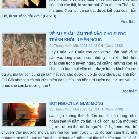
của tính xác thịt, là sự hư nát. Còn ai theo Thần Khí
mà gieo điều tốt, thì sẽ gặt được kết quả của Thần
Khí, là sự sống đời đời.” (Gl 6: 8).
Đọc thêm
VỀ SỰ PHẢI LÀM THẾ NÀO CHO ĐƯỢC
TRÁNH KHỎI LUYỆN NGỤC
21 Tháng Mười Một 2023
12:43 CH
(Xem: 9882)
Lạy Chúa, xin Chúa cho con được luôn nhớ và in
sâu vào lòng vào trí con những hình khổ linh hồn
phải chịu trong luyện ngục, thì chẳng những con sẽ
chịu khó làm mọi việc cho được tránh khỏi lửa cực
dữ ấy, mà lại con cũng sẽ làm hết sức cho được giúp đỡ cứu chữa các linh hồn.
Ôi ! Giả như con có mở cửa thiên đàng cho linh hồn nơi luyện ngục được vào, thì
phúc cho con là dường nào !
Đọc thêm
ĐỜI NGƯỜI LÀ GIẤC MỘNG
21 Tháng Mười Một 2023
12:39 CH
(Xem: 7998)
sao bạn không thử đi đến nơi lò hỏa táng, nhìn
ngắm thật kỹ nắm tro tàn, là cái còn lại của một kiếp
người, rất có thể đó là người mà bạn mới vừa trò
chuyện đầy ngưỡng mộ và say mê vài hôm trước… lúc đó bạn cảm thấy nhẹ
nhàng hơn nhiều với những áp lực đang đè nặng nơi tâm hồn của bạn chỉ là cái