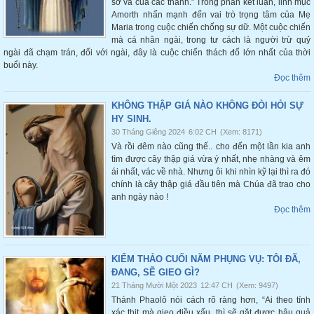
sơ và của các thánh.” Trong phần kết luận, linh mục
Amorth nhấn mạnh đến vai trò trọng tâm của Mẹ
Maria trong cuộc chiến chống sự dữ. Một cuộc chiến
mà cá nhân ngài, trong tư cách là người trừ quỷ
ngài đã chạm trán, đối với ngài, đây là cuộc chiến thách đố lớn nhất của thời
buổi này.
Đọc thêm
KHÔNG THẬP GIÁ NÀO KHÔNG ĐÒI HỎI SỰ
HY SINH.
30 Tháng Giêng 2024
6:02 CH
(Xem: 8171)
Và rồi đêm nào cũng thế.. cho đến một lần kia anh
tìm được cây thập giá vừa ý nhất, nhẹ nhàng và êm
ái nhất, vác về nhà. Nhưng ôi khi nhìn kỹ lại thì ra đó
chính là cây thập giá đầu tiên mà Chúa đã trao cho
anh ngày nào !
Đọc thêm
KIỂM THẢO CUỐI NĂM PHỤNG VỤ: TÔI ĐÃ,
ĐANG, SẼ GIEO GÌ?
21 Tháng Mười Một 2023
12:47 CH
(Xem: 9497)
Thánh Phaolô nói cách rõ ràng hơn, “Ai theo tính
xác thịt mà gieo điều xấu, thì sẽ gặt được hậu quả