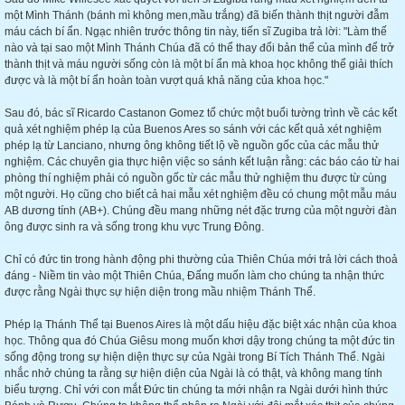
một Mình Thánh (bánh mì không men,mầu trắng) đã biến thành thịt người đẫm
máu cách bí ẩn. Ngạc nhiên trước thông tin này, tiến sĩ Zugiba trả lời: "Làm thế
nào và tại sao một Mình Thánh Chúa đã có thể thay đổi bản thể của mình để trở
thành thịt và máu người sống còn là một bí ẩn mà khoa học không thể giải thích
được và là một bí ẩn hoàn toàn vượt quá khả năng của khoa học."
Sau đó, bác sĩ Ricardo Castanon Gomez tổ chức một buổi tường trình về các kết
quả xét nghiệm phép lạ của Buenos Ares so sánh với các kết quả xét nghiệm
phép lạ từ Lanciano, nhưng ông không tiết lộ về nguồn gốc của các mẫu thử
nghiệm. Các chuyên gia thực hiện việc so sánh kết luận rằng: các báo cáo từ hai
phòng thí nghiệm phải có nguồn gốc từ các mẫu thử nghiệm thu được từ cùng
một người. Họ cũng cho biết cả hai mẫu xét nghiệm đều có chung một mẫu máu
AB dương tính (AB+). Chúng đều mang những nét đặc trưng của một người đàn
ông được sinh ra và sống trong khu vực Trung Đông.
Chỉ có đức tin trong hành động phi thường của Thiên Chúa mới trả lời cách thoả
đáng - Niềm tin vào một Thiên Chúa, Đấng muốn làm cho chúng ta nhận thức
được rằng Ngài thực sự hiện diện trong mầu nhiệm Thánh Thể.
Phép lạ Thánh Thể tại Buenos Aires là một dấu hiệu đặc biệt xác nhận của khoa
học. Thông qua đó Chúa Giêsu mong muốn khơi dậy trong chúng ta một đức tin
sống động trong sự hiện diện thực sự của Ngài trong Bí Tích Thánh Thể. Ngài
nhắc nhở chúng ta rằng sự hiện diện của Ngài là có thật, và không mang tính
biểu tượng. Chỉ với con mắt Đức tin chúng ta mới nhận ra Ngài dưới hình thức