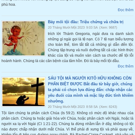
phù hoa.
Đọc thêm
Bảy mối tội đầu: Triệu chứng và chữa trị
20 Tháng Mười Một 2023
9:03 SA
(Xem: 9687)
trích lời Thánh Gregoria, ngài đưa ra danh sách
những gì ngài gọi là tệ nạn. Có 7 tệ nạn biểu tượng
cho toàn thể, tóm tắt tất cả những gì dẫn đến tội.
Chúng tập trung và nuôi dưỡng tất cả các hình thức
khác của tội và muôn vàn cách sa chước để tội lỗi
hoành hành. Chúng là các căn bệnh của tâm hồn. Đó là bảy mối tội đầu.
Đọc thêm
SÁU TỘI MÀ NGƯỜI KITÔ HỮU KHÔNG CÒN
PHÂN BIỆT ĐƯỢC Bắt đầu từ bây giờ, chúng
ta phải có chọn lựa đúng đắn: chấp nhận các
yếu đuối của mình và mặc lấy đức tính khiêm
nhường.
20 Tháng Mười Một 2023
8:58 SA
(Xem: 8243)
Tội làm chúng ta phân cách Chúa (Is 59:2). Không có mức độ khác nhau của
phân cách. Chúng ta hoặc giải hòa với Chúa, hoặc phân cách với Ngài, hoặc là
người xa lạ với Ngài (Cl 1:21-22). Chúng ta đừng nhầm lẫn ở đây, không có tội
nào được chấp nhận dưới mắt Chúa. Vì thế phải đi xưng tội và phải quay về,
khiêm tốn đi trên con đường ngay chính. Bà Rachel-Claire Cockrell, nhà văn và