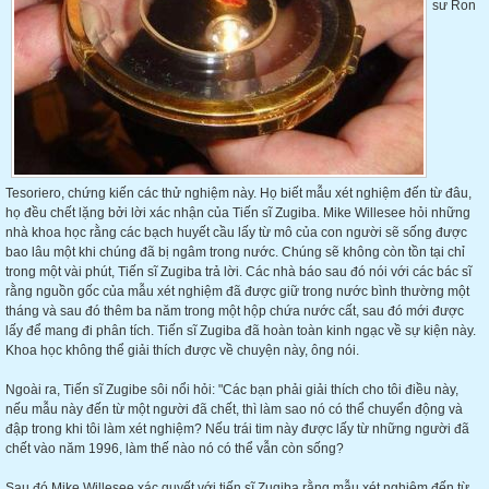
sư Ron
Tesoriero, chứng kiến các thử nghiệm này. Họ biết mẫu xét nghiệm đến từ đâu,
họ đều chết lặng bởi lời xác nhận của Tiến sĩ Zugiba. Mike Willesee hỏi những
nhà khoa học rằng các bạch huyết cầu lấy từ mô của con người sẽ sống được
bao lâu một khi chúng đã bị ngâm trong nước. Chúng sẽ không còn tồn tại chỉ
trong một vài phút, Tiến sĩ Zugiba trả lời. Các nhà báo sau đó nói với các bác sĩ
rằng nguồn gốc của mẫu xét nghiệm đã được giữ trong nước bình thường một
tháng và sau đó thêm ba năm trong một hộp chứa nước cất, sau đó mới được
lấy để mang đi phân tích. Tiến sĩ Zugiba đã hoàn toàn kinh ngạc về sự kiện này.
Khoa học không thể giải thích được về chuyện này, ông nói.
Ngoài ra, Tiến sĩ Zugibe sôi nổi hỏi: "Các bạn phải giải thích cho tôi điều này,
nếu mẫu này đến từ một người đã chết, thì làm sao nó có thể chuyển động và
đập trong khi tôi làm xét nghiệm? Nếu trái tim này được lấy từ những người đã
chết vào năm 1996, làm thế nào nó có thể vẫn còn sống?
Sau đó Mike Willesee xác quyết với tiến sĩ Zugiba rằng mẫu xét nghiệm đến từ