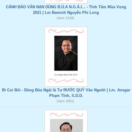
CẢNH BÁO VẤN NẠN DÙNG B.Ù.A N.G.Ả.I... - Tĩnh Tâm Mùa Vọng
2021 | Lm Đaminh Nguyễn Phi Long
(Xem: 5138)
Đi Coi Bói - Dùng Bùa Ngải là Tự RƯỚC QUỶ Vào Người | Lm. Ansgar
Phạm Tĩnh, S.D.D.
(Xem: 5051)