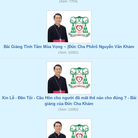
(Xem: 7754)
Bài Giảng Tĩnh Tâm Mùa Vọng ~ |Đức Cha Phêrô Nguyễn Văn Khảm
(Xem: 10301)
Xin Lễ - Đền Tội - Cầu Hồn cho người đã mất thế nào cho đúng ? - Bài
giảng của Đức Cha Khảm
(Xem: 12082)