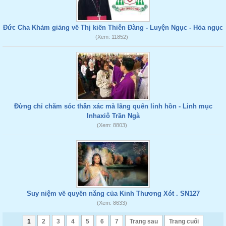
Đức Cha Khảm giảng về Thị kiến Thiên Đàng - Luyện Ngục - Hỏa ngục
(Xem: 11852)
Đừng chỉ chăm sóc thân xác mà lãng quên linh hồn - Linh mục
Inhaxiô Trần Ngà
(Xem: 8803)
Suy niệm về quyền năng của Kinh Thương Xót . SN127
(Xem: 8633)
1
2
3
4
5
6
7
Trang sau
Trang cuối