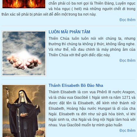
chắn phải có ba nơi gọi là Thiên Đàng, Luyện ngục
và hỏa ngục ( hell) mà những người chết đi trong
thân xác sẽ phải bị phán xét để đến một trong ba nơi này.
Đọc thêm
LUÔN MÃI PHÂN TÂM
Thiên Chúa luôn luôn nói với chúng ta, nhưng
thường thì chúng ta không ý thức, không lắng nghe.
Và như thế, nỗi đau chính là máy phóng âm của
Thiên Chúa với thế giới điếc đặc này.
Đọc thêm
Thánh Elisabeth Bồ Đào Nha
Thánh Elisabeth là con vua Phêrô III nước Aragon,
và là cháu vua Giacôbê I. Ngài sinh ra năm 1271 và
được đặt tên là Elisabeth, để kính nhớ thánh nữ
Elisabeth, Hoàng hậu nước Hungari là dì của cha
Ngài. Elisabeth ra đời như sứ giả hòa bình, vì khi
Ngài sinh ra, cha Ngài và ông nội Ngài làm hoà với
nhau. Vua Giacôbê muốn tự mình giáo huấn
Đọc thêm