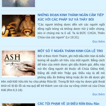
NHỮNG ĐOẠN KINH THÁNH NGĂN CẤM TIẾP
XÚC VỚI CÁC PHÁP SƯ VÀ THẦY BÓI
“Các ngươi không được đến với các người ngồi
đồng ngồi bóng và không được hỏi ý kiến chúng,
kẻo vì chúng mà ra ô uế. Ta là ĐỨC CHÚA, Thiên
Chúa của các ngươi” (Lv 19,31);
Đọc thêm
MỘT SỐ Ý NGHĨA THÁNH KINH CỦA LỄ TRO
Bởi vì theo Kinh Thánh, ghi một dấu trên trán là biểu
tượng về quyền sở hữu của một người. Bằng cách
để trán của mình được ghi dấu thánh giá, điều này
nói lên rằng người đó thuộc về Chúa Giêsu Kitô,
Đấng đã chết trên Thập giá. Điều này là để mô
phỏng dấu ấn thiêng liêng hoặc ấn tín đã được ghi
trên một Kitô hữu khi họ chịu phép Rửa tội. Trong Bí tích này họ được giải thoát
khỏi nô lệ tội lỗi và ma quỷ để trở thành con cái của sự công chính và của Chúa
Kitô (Rm 6,3-18).
Đọc thêm
CÁC TỘI PHẠM VỀ 10 ĐIỀU RĂN Điều Răn