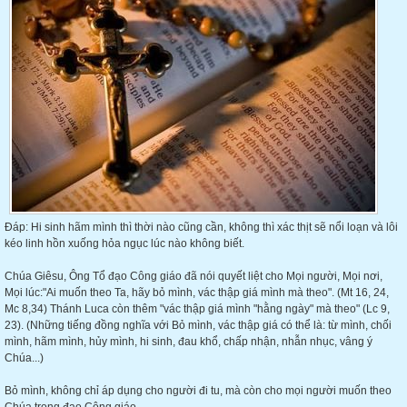
Đáp: Hi sinh hãm mình thì thời nào cũng cần, không thì xác thịt sẽ nổi loạn và lôi
kéo linh hồn xuống hỏa ngục lúc nào không biết.
Chúa Giêsu, Ông Tổ đạo Công giáo đã nói quyết liệt cho Mọi người, Mọi nơi,
Mọi lúc:"Ai muốn theo Ta, hãy bỏ mình, vác thập giá mình mà theo". (Mt 16, 24,
Mc 8,34) Thánh Luca còn thêm "vác thập giá mình "hằng ngày" mà theo" (Lc 9,
23). (Những tiếng đồng nghĩa với Bỏ mình, vác thập giá có thể là: từ mình, chối
mình, hãm mình, hủy mình, hi sinh, đau khổ, chấp nhận, nhẫn nhục, vâng ý
Chúa...)
Bỏ mình, không chỉ áp dụng cho người đi tu, mà còn cho mọi người muốn theo