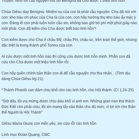
Truyện: Nhờ lời cầu nguyện mà Sơ Benigna đã cứu được 1 triệu linh hồn:
Chúa Giêsu dạy Benigna: Nhiệm vụ của con là phải cầu nguyện. Cha đã nói với
con: kho báu ơn phúc của Cha là của con, con hãy hưởng thụ kho báu ấy mặc ý
con. Đáng lẽ con phải luôn luôn cầu xin, không bao giờ bỏ phí một phút giây nào
mới phải. Con đã kiếm cho Cha được biết bao linh hồn?
Con kiếm được cho Cha ở châu Mỹ, châu Phi, châu úc, trên toàn thế giới, nhưng
đặc biệt là trong thành phố Torino của con.
Ai cứu được một linh hồn nào thì cũng cứu được linh hồn mình. Phần con đã
cứu cho Cha được một triệu linh hồn rồi .
Con hãy quên chính bản thân con đi để cầu nguyện cho tha nhân... (Tình dịu
dàng Chúa Giêsu trg 21).
*Thánh Phaolô can đảm chịu khổ cho các linh hồn, cho Hội thánh: (Cl 1,24-25)
"Giờ đây, tôi vui mừng được chịu đau khổ vì anh em. Những gian nan thử thách
Đức Kitô còn phải chịu, tôi xin mang lấy vào thân cho đủ mức, vì lợi ích cho thân
thể Người là Hội Thánh"
Giêsu Maria Giuse con mến yêu, xin cứu rỗi các linh hồn
Linh mục Đoàn Quang, CMC