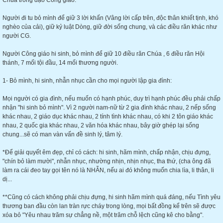
Chúa trong đạo Công giáo.
Người đi tu bỏ mình để giữ 3 lời khấn (Vâng lời cấp trên, độc thân khiết tịnh, khó
nghèo của cải), giữ kỷ luật Dòng, giữ đời sống chung, và các điều răn khác như
người CG.
Người Công giáo hi sinh, bỏ mình để giữ 10 điều răn Chúa , 6 điều răn Hội
thánh, 7 mối tội đầu, 14 mối thương người.
1- Bỏ mình, hi sinh, nhẫn nhục cần cho mọi người lập gia đình:
Mọi người có gia đình, nếu muốn có hạnh phúc, duy trì hạnh phúc đều phải chấp
nhận "hi sinh bỏ mình". Vì 2 người nam-nữ từ 2 gia đình khác nhau, 2 nếp sống
khác nhau, 2 giáo dục khác nhau, 2 tính tình khác nhau, có khi 2 tôn giáo khác
nhau, 2 quốc gia khác nhau, 2 văn hóa khác nhau, bây giờ ghép lại sống
chung...sẽ có man vàn vấn đề sinh lý, tâm lý.
*Để giải quyết êm đẹp, chỉ có cách: hi sinh, hãm mình, chấp nhận, chịu đựng,
"chín bỏ làm mười", nhẫn nhục, nhường nhịn, nhịn nhục, tha thứ, (cha ông đã
làm ra cái đeo tay gọi tên nó là NHẪN, nếu ai đó không muốn chia lìa, li thân, li
dị...
**Cũng có cách không phải chịu đựng, hi sinh hãm mình quá đáng, nếu Tình yêu
thương ban đầu còn lan tràn rực cháy trong lòng, mọi bất đồng kể trên sẽ được
xóa bỏ "Yêu nhau trăm sự chẳng nề, một trăm chỗ lệch cũng kê cho bằng".