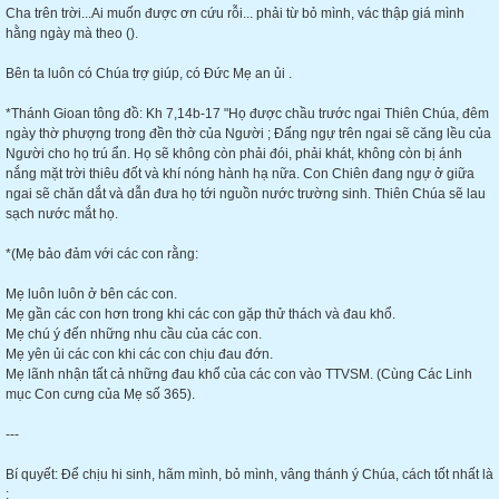
Cha trên trời...Ai muốn được ơn cứu rỗi... phải từ bỏ mình, vác thập giá mình
hằng ngày mà theo ().
Bên ta luôn có Chúa trợ giúp, có Đức Mẹ an ủi .
*Thánh Gioan tông đồ: Kh 7,14b-17 "Họ được chầu trước ngai Thiên Chúa, đêm
ngày thờ phượng trong đền thờ của Người ; Đấng ngự trên ngai sẽ căng lều của
Người cho họ trú ẩn. Họ sẽ không còn phải đói, phải khát, không còn bị ánh
nắng mặt trời thiêu đốt và khí nóng hành hạ nữa. Con Chiên đang ngự ở giữa
ngai sẽ chăn dắt và dẫn đưa họ tới nguồn nước trường sinh. Thiên Chúa sẽ lau
sạch nước mắt họ.
*(Mẹ bảo đảm với các con rằng:
Mẹ luôn luôn ở bên các con.
Mẹ gần các con hơn trong khi các con gặp thử thách và đau khổ.
Mẹ chú ý đến những nhu cầu của các con.
Mẹ yên ủi các con khi các con chịu đau đớn.
Mẹ lãnh nhận tất cả những đau khổ của các con vào TTVSM. (Cùng Các Linh
mục Con cưng của Mẹ số 365).
---
Bí quyết: Để chịu hi sinh, hãm mình, bỏ mình, vâng thánh ý Chúa, cách tốt nhất là
: