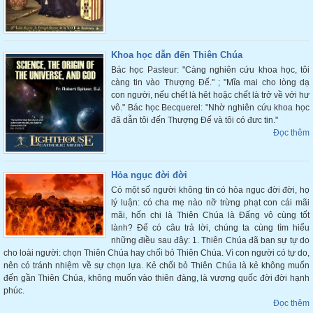
Khoa học dẫn đến Thiên Chúa
Bác học Pasteur: "Càng nghiên cứu khoa học, tôi
càng tin vào Thượng Đế." ; "Mĩa mai cho lòng dạ
con người, nếu chết là hêt hoặc chết là trở về với hư
vô." Bác học Becquerel: "Nhờ nghiên cứu khoa học
đã dẫn tôi đến Thượng Đế và tôi có đưc tin."
Đọc thêm
Hỏa ngục đời đời
Có một số người không tin có hỏa ngục đời đời, họ
lý luận: có cha mẹ nào nỡ trừng phạt con cái mãi
mãi, hốn chi là Thiên Chúa là Đấng vô cùng tốt
lành? Để có câu trả lời, chúng ta cùng tìm hiểu
những điều sau đây: 1. Thiên Chúa đã ban sự tự do
cho loài người: chọn Thiên Chúa hay chối bỏ Thiên Chúa. Vì con người có tự do,
nên có tránh nhiệm về sự chọn lựa. Kẻ chối bỏ Thiên Chúa là kẻ không muốn
đến gần Thiên Chúa, không muốn vào thiên đàng, là vương quốc đời đời hạnh
phúc.
Đọc thêm