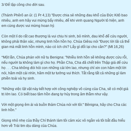
3/ Để lập công cho đời sau.
(Thánh Phêrô an ủi: (1 Pr 4,13) "Được chia sẻ những đau khổ của Đức Kitô bao
nhiêu, anh em hãy vui mừng bấy nhiêu, để khi vinh quang Người tỏ hiện, anh
em cùng được vui mừng hoan hỷ.
Còn một lí do rất cao thượng là vui chịu hi sinh, bỏ mình, đau khổ để cứu người,
không phải thân xác, nhưng linh hồn hồn họ. Chúa Giêsu nói "Được lời lãi cả thế
gian mà mất linh hồn mình, nào có ích chi? Lấy gì đổi lại cho cân?" (Mt 16,26)
*Một lần, Chúa phán với nữ tu Benigna: "Nhiều linh hồn sẽ không được cứu rỗi,
nếu người ta không làm gì cho họ. Phần Cha, Cha đã chết trên Thập giá để cứu
họ . . . Cha không đòi hỏi con những cái lớn lao, nhưng chỉ xin con hãm một lời
nói, hãm một cái nhìn, hãm một tư tưởng vui thích. Tắt rằng tất cả những gì làm
phiền toái và hy sinh.
*Những việc lặt vặt này kết hợp với công nghiệp vô cùng của Cha, sẽ có một giá
trị lớn lao. Có biết bao tâm hồn đang tự hủy trong âm thầm như vậy.
Với một giọng êm ái và buồn thảm Chúa nói với tôi:" Bênigna, hãy cho Cha các
linh hồn."
Giọng nhỏ nhẹ của thầy Chí thánh làm tôi cảm xúc vô ngần và tôi bắt đầu hiểu
hơn về Trái tim dịu dàng của Chúa.