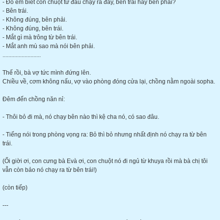
- Đố em biết con chuột từ đâu chạy ra đấy, bên trái hay bên phải?
- Bên trái.
- Không đúng, bên phải.
- Không đúng, bên trái.
- Mắt gì mà trông từ bên trái.
- Mắt anh mù sao mà nói bên phải.
..........................
Thế rồi, bà vợ tức mình đứng lên.
Chiều về, cơm không nấu, vợ vào phòng đóng cửa lại, chồng nằm ngoài sopha.
Đêm đến chồng năn nỉ:
- Thôi bỏ đi mà, nó chạy bên nào thì kệ cha nó, có sao đâu.
- Tiếng nói trong phòng vọng ra: Bỏ thì bỏ nhưng nhất định nó chạy ra từ bên
trái.
(Ối giời ơi, con cưng bà Evà ơi, con chuột nó đi ngủ từ khuya rồi mà bà chị tôi
vẫn còn bảo nó chạy ra từ bên trái!)
(còn tiếp)
---