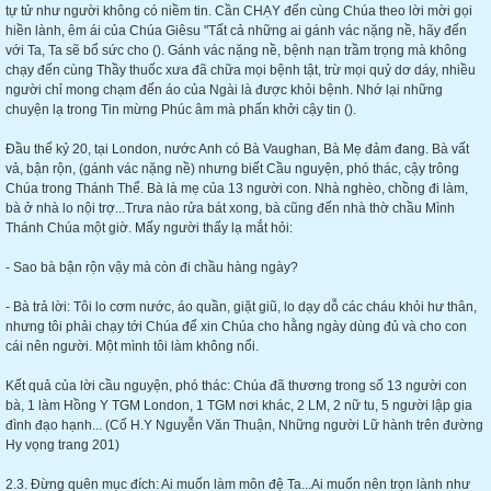
tự tử như người không có niềm tin. Cần CHẠY đến cùng Chúa theo lời mời gọi
hiền lành, êm ái của Chúa Giêsu "Tất cả những ai gánh vác nặng nề, hãy đến
với Ta, Ta sẽ bổ sức cho (). Gánh vác nặng nề, bệnh nạn trầm trọng mà không
chạy đến cùng Thầy thuốc xưa đã chữa mọi bệnh tật, trừ mọi quỷ dơ dáy, nhiều
người chỉ mong chạm đến áo của Ngài là được khỏi bệnh. Nhớ lại những
chuyện lạ trong Tin mừng Phúc âm mà phấn khởi cậy tin ().
Đầu thế kỷ 20, tại London, nước Anh có Bà Vaughan, Bà Mẹ đảm đang. Bà vất
vả, bận rộn, (gánh vác nặng nề) nhưng biết Cầu nguyện, phó thác, cậy trông
Chúa trong Thánh Thể. Bà là mẹ của 13 người con. Nhà nghèo, chồng đi làm,
bà ở nhà lo nội trợ...Trưa nào rửa bát xong, bà cũng đến nhà thờ chầu Mình
Thánh Chúa một giờ. Mấy người thấy lạ mắt hỏi:
- Sao bà bận rộn vậy mà còn đi chầu hàng ngày?
- Bà trả lời: Tôi lo cơm nước, áo quần, giặt giũ, lo dạy dỗ các cháu khỏi hư thân,
nhưng tôi phải chạy tới Chúa để xin Chúa cho hằng ngày dùng đủ và cho con
cái nên người. Một mình tôi làm không nổi.
Kết quả của lời cầu nguyện, phó thác: Chúa đã thương trong số 13 người con
bà, 1 làm Hồng Y TGM London, 1 TGM nơi khác, 2 LM, 2 nữ tu, 5 người lập gia
đình đạo hạnh... (Cố H.Y Nguyễn Văn Thuận, Những người Lữ hành trên đường
Hy vọng trang 201)
2.3. Đừng quên mục đích: Ai muốn làm môn đệ Ta...Ai muốn nên trọn lành như