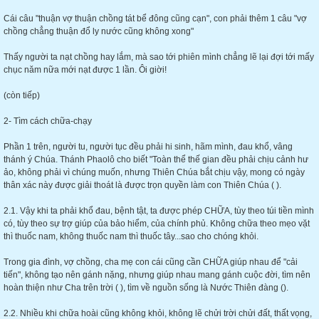
Cái câu "thuận vợ thuận chồng tát bể đông cũng cạn", con phải thêm 1 câu "vợ
chồng chẳng thuận đổ ly nước cũng không xong"
Thấy người ta nạt chồng hay lắm, mà sao tới phiên mình chẳng lẽ lại đợi tới mấy
chục năm nữa mới nạt được 1 lần. Ôi giời!
(còn tiếp)
2- Tìm cách chữa-chạy
Phần 1 trên, người tu, người tục đều phải hi sinh, hãm mình, đau khổ, vâng
thánh ý Chúa. Thánh Phaolô cho biết "Toàn thể thế gian đều phải chịu cảnh hư
ảo, không phải vì chúng muốn, nhưng Thiên Chúa bắt chịu vậy, mong có ngày
thân xác này được giải thoát là được trọn quyền làm con Thiên Chúa ( ).
2.1. Vậy khi ta phải khổ đau, bệnh tật, ta được phép CHỮA, tùy theo túi tiền mình
có, tùy theo sự trợ giúp của bảo hiểm, của chính phủ. Không chữa theo mẹo vặt
thì thuốc nam, không thuốc nam thì thuốc tây...sao cho chóng khỏi.
Trong gia đình, vợ chồng, cha mẹ con cái cũng cần CHỮA giúp nhau để "cải
tiến", không tạo nên gánh nặng, nhưng giúp nhau mang gánh cuộc đời, tìm nên
hoàn thiện như Cha trên trời ( ), tìm về nguồn sống là Nước Thiên đàng ().
2.2. Nhiều khi chữa hoài cũng không khỏi, không lẽ chửi trời chửi đất, thất vọng,