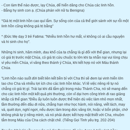
- Con làm thế nào được, lạy Chúa, để hiến dâng cho Chúa các linh hồn.
- Bằng hy sinh con ạ. (Chúa phán với nữ tu Benigna)
*Giá trị một linh hồn cao quí lắm. Sự sống còn của cả thế giới sánh với sự rỗi một
linh hồn cũng không giá trị bằng"
* (Đức Mẹ dạy 3 trẻ Fatima: "Nhiều linh hồn hư mất, vì không có ai cầu nguyện
và hi sinh cho họ".
Những hi sinh, hãm mình, đau khổ của ta chẳng là gì đối với thế gian, nhưng lại
có giá trị trước mặt Chúa, có giá trị cứu chuộc to lớn khi ta nhẫn nại vui lòng chịu
vì yêu mến Chúa, vì vâng theo thánh ý Chúa, khi kết hợp nó với Máu thánh
Chúa.
"Linh hồn nào suốt đời biết liên kết bền bỉ với Cha thì sẽ đem lại vinh hiển lớn
lao cho Cha và nhiều lợi ích cho các linh hồn khác. Vì lẽ việc riêng rẽ tự nó
chẳng có giá trị gì. Trái lại khi đã tắm gội trong máu Thánh Cha, nó sẽ mang đến
cho các linh hồn một kết quả phi thường, còn vĩ đại hơn công trình đi rao giảng
khắp cả thế gian."Điều ấy luôn luôn được thể hiện dù việc làm nhỏ mọn nhất,
tầm thường đến đâu đi nữa, chẳng hạn như học hành, nói năng, viết lách, may
vá, quét dọn, nghỉ ngơi, nếu được làm trong đức vâng lời, hoặc vì bổn phận, chớ
không phải tự ý riêng mình, và nó phải được kết hợp mật thiết với Cha, nhuộm
tắm trong Máu của Cha cách chặt chẽ. (Tiếng Gọi Tình yêu trg. 202-204)