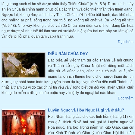
lòng trong sạch vì họ sẽ được nhìn thấy Thiên Chúa” (x. Mt 5:8). Được nhìn thấy
Thiên Chúa là chính hạnh phúc của các thánh,và các thiên thần trên thiên đàng.
Ngược lai, không được nhìn thấy Thiên Chúa mới là điều bất hạnh, đau khổ nhất
cho những ai phải sống trong nơi “giòi bọ không hề chết và lửa không hề tắt.”
(Mt 9:48). Như vậy, không thể có vấn đề Chúa hiện diện cả ở thiên đàng lẫn hoả
ngục được, vì như thế thì làm sao có sự khác biệt giữa hai nơi này, và làm gì có
vần đề tội lỗi phải quan tâm và xa tránh nữa.
Đọc thêm
ĐIỀU RĂN CHÚA DẠY
Đặc biệt, để việc tham dự các Thánh Lễ nói chung
và Thánh Lễ ngày Chúa Nhật nói riêng một cách
đầy đủ và đúng đắn, cũng như có hiệu quả, tức
mang lại ơn ích thiêng liêng cho người tham dự, thì
đương sự phải hoàn toàn tự nguyện tham dự trọn vẹn từ đầu đến cuối Thánh Lễ,
nhất là tham dự vì do xác tín, vì tin yêu và vì lòng biết ơn đối với Thiên Chúa, chứ
không do miễn cưỡng, do ép buộc hay vì một lý do ngoại tại nào khác.
Đọc thêm
Luyện Ngục và Hỏa Ngục là gì và ở đâu?
Hỏi: Nhân tháng cầu cho các linh hồn ( tháng 11) xin
cha giải thích rõ về hai nơi gọi là Luyện ngục và
Hỏa ngục. Trả lời: Trong niềm tin Kitô Giáo, căn cứ
vào Kinh Thánh và Giáo lý của Giáo Hội thì chắc