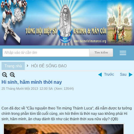
›
Trang nhà
HỎI ĐỂ SỐNG ĐẠO
Trước
Sau
Hi sinh, hãm mình thời nay
25 Tháng Mười Một 2013
12:00 SA
(Xem: 13544)
Con đã đọc về "Cầu nguyện theo Tin mừng Thánh Luca", đã nắm được tư tưởng
chính trong phần tóm tắt cuối cùng, xin hỏi thêm là thời nay sao không phải Hi
sinh, hãm mình, ăn chay đánh tội như các thánh thời xưa nữa vậy? (QB)