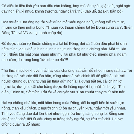
Có điều là liệu tình yêu ban đầu còn không, hay chỉ còn tự ái, giận dữ, nghi ngờ,
đay nghiến, xỉ nhục, khinh thường, ngay cả trả thù (đạp đổ, tạt axit, bắn bỏ)
Hòa thuận: Cha ông người Việt dùng một kiểu ngoa ngữ, không thể có thực,
nhưng có theo nghĩa bóng, "Thuận vợ, thuận chồng tát bể Đông cũng cạn". (Biển
Đông Tàu và VN đang tranh chấp đó).
Để được thuận vợ thuận chồng mà tát bể Đông, đòi cả 2 bên đều phải hi sinh
hãm mình, đau khổ, nín nhịn, nhịn nhục, nhường nhịn chừng nào. Một chị kia
nói: Nhiều khi mắt phải nhắm như mù, tai phải bịt như điếc, miệng phải ngậm
như câm, dù trong lòng "tức như bò đá"!!!
*Tôi thích một lời khuyên rất hay của cha ông, rất vắn, dễ nhớ, nhưng rất hay. Tôi
thường nói với các đôi tân hôn, cũng như nói với chính tôi để giữ hòa khí với
người chung quanh: "Đừng ăn thua đủ", nghĩa là đừng bắt bẻ, cải chính lời
người ta, đừng cố cãi cho bằng được để thắng người ta, nhất là chuyện Tôn
giáo, Chính trị, Sở thích. Rồi tôi kể chuyện vui "Con chuột chạy ra từ bên trái"
Hai vợ chồng nhà kia, một hôm trong mùa Đông, đôi ta ngồi bên lò sưởi rực
hồng, than kêu tí tách, 2 người tình tứ ôn lại chuyện xưa, ngày mới yêu nhau.
Tình yêu đang dào dạt lên khơi như ngọn lửa bừng sáng trong lò. Bỗng con
chuột nhắt chết tiệt từ đâu chạy ra trông thấy người, sợ kêu chít chít. Hai vợ
chồng quay ra đố nhau: