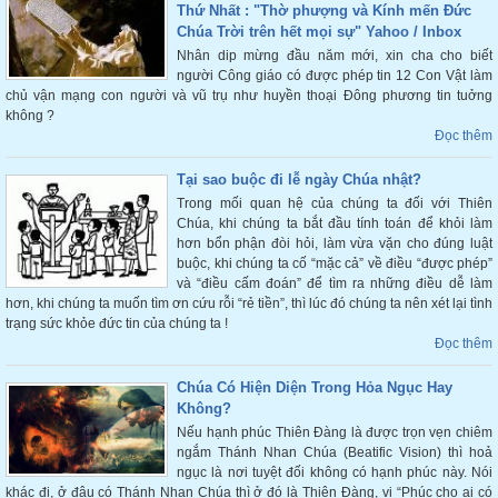
Thứ Nhất : "Thờ phượng và Kính mến Đức
Chúa Trời trên hết mọi sự" Yahoo / Inbox
Nhân dip mừng đầu năm mới, xin cha cho biết
người Công giáo có được phép tin 12 Con Vật làm
chủ vận mạng con người và vũ trụ như huyền thoại Đông phương tin tuởng
không ?
Đọc thêm
Tại sao buộc đi lễ ngày Chúa nhật?
Trong mối quan hệ của chúng ta đối với Thiên
Chúa, khi chúng ta bắt đầu tính toán để khỏi làm
hơn bổn phận đòi hỏi, làm vừa vặn cho đúng luật
buộc, khi chúng ta cố “mặc cả” về điều “được phép”
và “điều cấm đoán” để tìm ra những điều dễ làm
hơn, khi chúng ta muốn tìm ơn cứu rỗi “rẻ tiền”, thì lúc đó chúng ta nên xét lại tình
trạng sức khỏe đức tin của chúng ta !
Đọc thêm
Chúa Có Hiện Diện Trong Hỏa Ngục Hay
Không?
Nếu hạnh phúc Thiên Đàng là được trọn vẹn chiêm
ngắm Thánh Nhan Chúa (Beatific Vision) thì hoả
ngục là nơi tuyệt đối không có hạnh phúc này. Nói
khác đi, ở đâu có Thánh Nhan Chúa thì ở đó là Thiên Đàng, vi “Phúc cho ai có