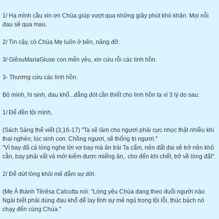
1/ Hạ mình cầu xin ơn Chúa giúp vượt qua những giây phút khó khăn. Mọi nỗi
đau sẽ qua mau.
2/ Tin cậy, có Chúa Mẹ luôn ở bên, nâng đỡ.
3/ GiêsuMariaGiuse con mến yêu, xin cứu rỗi các linh hồn.
3- Thương cứu các linh hồn.
Bỏ mình, hi sinh, đau khổ...đắng đót cần thiết cho linh hồn ta vì 3 lý do sau:
1/ Để đền tội mình,
(Sách Sáng thế viết (3,16-17) "Ta sẽ làm cho ngươi phải cực nhọc thật nhiều khi
thai nghén; lúc sinh con. Chồng ngươi, sẽ thống trị ngươi."
"Vì bay đã cả lòng nghe lời vợ bay mà ăn trái Ta cấm, nên đất đai sẽ trở nên khô
cằn, bay phải vất vả mới kiếm được miếng ăn,. cho đến khi chết, trở về lòng đất".
2/ Để dứt lòng khỏi mê đắm sự đời.
(Mẹ Á thánh Têrêsa Calcutta nói: "Lòng yêu Chúa đang theo đuổi người nào
Ngài biết phải dùng đau khổ để lay tỉnh sự mê ngủ trong tội lỗi, thúc bách nó
chạy đến cùng Chúa."