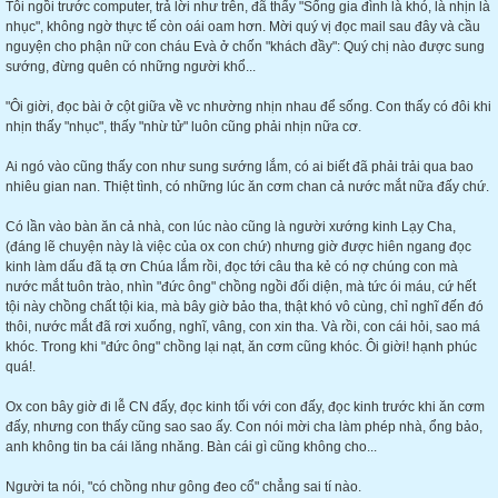
Tôi ngồi trước computer, trả lời như trên, đã thấy "Sống gia đình là khó, là nhịn là
nhục", không ngờ thực tế còn oái oam hơn. Mời quý vị đọc mail sau đây và cầu
nguyện cho phận nữ con cháu Evà ở chốn "khách đầy": Quý chị nào được sung
sướng, đừng quên có những người khổ...
"Ôi giời, đọc bài ở cột giữa về vc nhường nhịn nhau để sống. Con thấy có đôi khi
nhịn thấy "nhục", thấy "nhừ tử" luôn cũng phải nhịn nữa cơ.
Ai ngó vào cũng thấy con như sung sướng lắm, có ai biết đã phải trải qua bao
nhiêu gian nan. Thiệt tình, có những lúc ăn cơm chan cả nước mắt nữa đấy chứ.
Có lần vào bàn ăn cả nhà, con lúc nào cũng là người xướng kinh Lạy Cha,
(đáng lẽ chuyện này là việc của ox con chứ) nhưng giờ được hiên ngang đọc
kinh làm dấu đã tạ ơn Chúa lắm rồi, đọc tới câu tha kẻ có nợ chúng con mà
nước mắt tuôn trào, nhìn "đức ông" chồng ngồi đối diện, mà tức ói máu, cứ hết
tội này chồng chất tội kia, mà bây giờ bảo tha, thật khó vô cùng, chỉ nghĩ đến đó
thôi, nước mắt đã rơi xuống, nghĩ, vâng, con xin tha. Và rồi, con cái hỏi, sao má
khóc. Trong khi "đức ông" chồng lại nạt, ăn cơm cũng khóc. Ôi giời! hạnh phúc
quá!.
Ox con bây giờ đi lễ CN đấy, đọc kinh tối với con đấy, đọc kinh trước khi ăn cơm
đấy, nhưng con thấy cũng sao sao ấy. Con nói mời cha làm phép nhà, ổng bảo,
anh không tin ba cái lăng nhăng. Bàn cái gì cũng không cho...
Người ta nói, "có chồng như gông đeo cổ" chẳng sai tí nào.