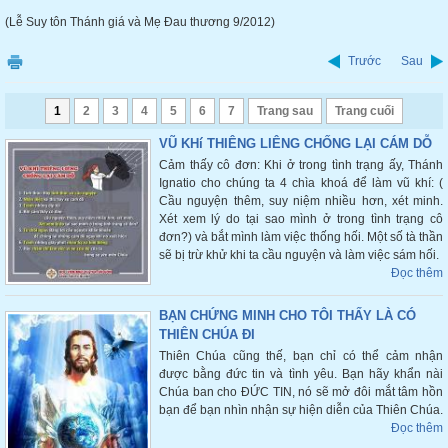
(Lễ Suy tôn Thánh giá và Mẹ Đau thương 9/2012)
Trước
Sau
1
2
3
4
5
6
7
Trang sau
Trang cuối
VŨ KHí THIÊNG LIÊNG CHỐNG LẠI CÁM DỖ
Cảm thấy cô đơn: Khi ở trong tình trạng ấy, Thánh
Ignatio cho chúng ta 4 chìa khoá để làm vũ khí: (
Cầu nguyện thêm, suy niệm nhiều hơn, xét minh.
Xét xem lý do tại sao mình ở trong tình trạng cô
đơn?) và bắt mình làm việc thống hối. Một số tà thần
sẽ bị trừ khử khi ta cầu nguyện và làm việc sám hối.
Đọc thêm
BẠN CHỨNG MINH CHO TÔI THẤY LÀ CÓ
THIÊN CHÚA ĐI
Thiên Chúa cũng thế, bạn chỉ có thể cảm nhận
được bằng đức tin và tình yêu. Bạn hãy khẩn nài
Chúa ban cho ĐỨC TIN, nó sẽ mở đôi mắt tâm hồn
bạn để bạn nhìn nhận sự hiện diễn của Thiên Chúa.
Đọc thêm