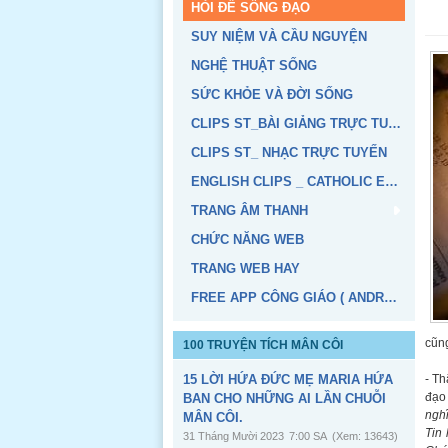
HỎI ĐỂ SỐNG ĐẠO
SUY NIỆM VÀ CẦU NGUYỆN
NGHỆ THUẬT SỐNG
SỨC KHỎE VÀ ĐỜI SỐNG
CLIPS ST_BÀI GIẢNG TRỰC TUYẾN
CLIPS ST_ NHẠC TRỰC TUYẾN
ENGLISH CLIPS _ CATHOLIC EDUCATION
TRANG ÂM THANH
CHỨC NĂNG WEB
TRANG WEB HAY
FREE APP CÔNG GIÁO ( ANDROID, IOS)
cũn
100 TRUYỆN TÍCH MÂN CÔI
15 LỜI HỨA ĐỨC MẸ MARIA HỨA
- Th
đạo 
BAN CHO NHỮNG AI LẦN CHUỖI
nghĩ
MÂN CÔI.
Tin
31 Tháng Mười 2023
7:00 SA
(Xem: 13643)