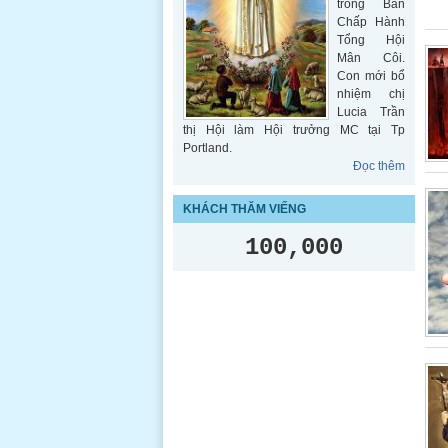
trong Ban
Chấp Hành
Tổng Hội
Mân Côi.
Con mới bổ
nhiệm chị
Lucia Trần
thị Hội làm Hội trưởng MC tại Tp
Portland.
Đọc thêm
KHÁCH THĂM VIẾNG
100,000