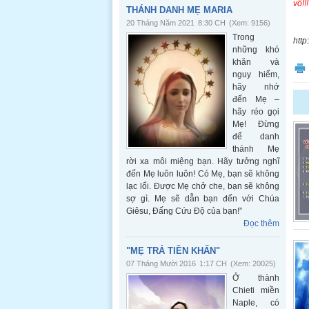
vô!!!
THÁNH DANH MẸ MARIA
20 Tháng Năm 2021
8:30 CH
(Xem: 9156)
Trong
http
những khó
khăn và
nguy hiểm,
hãy nhớ
đến Mẹ –
hãy réo gọi
Mẹ! Đừng
để danh
thánh Mẹ
rời xa môi miệng bạn. Hãy tưởng nghĩ
đến Mẹ luôn luôn! Có Mẹ, bạn sẽ không
lạc lối. Được Mẹ chở che, bạn sẽ không
sợ gì. Mẹ sẽ dẫn bạn đến với Chúa
Giêsu, Đấng Cứu Độ của bạn!”
Đọc thêm
"MẸ TRẢ TIỀN KHẤN"
07 Tháng Mười 2016
1:17 CH
(Xem: 20025)
Ở thành
Chieti miền
Naple, có