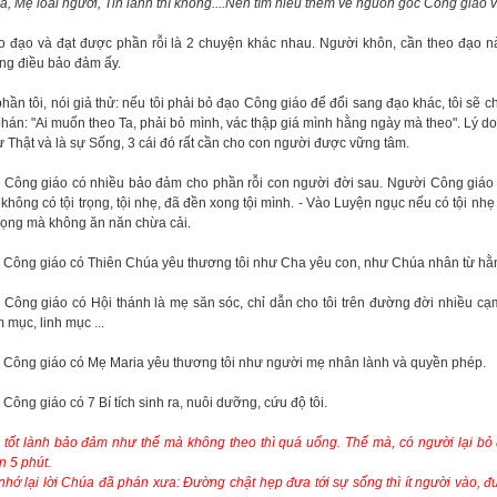
, Mẹ loài người, Tin lành thì không....Nên tìm hiểu thêm về nguồn gốc Công giáo và
o đạo và đạt được phần rỗi là 2 chuyện khác nhau. Người khôn, cần theo đạo n
ng điều bảo đảm ấy.
hần tôi, nói giả thử: nếu tôi phải bỏ đạo Công giáo để đổi sang đạo khác, tôi sẽ 
hán: "Ai muốn theo Ta, phải bỏ mình, vác thập giá mình hằng ngày mà theo". Lý d
ự Thật và là sự Sống, 3 cái đó rất cần cho con người được vững tâm.
 Công giáo có nhiều bảo đảm cho phần rỗi con người đời sau. Người Công giáo bi
không có tội trọng, tội nhẹ, đã đền xong tội mình. - Vào Luyện ngục nếu có tội n
trọng mà không ăn năn chừa cải.
Công giáo có Thiên Chúa yêu thương tôi như Cha yêu con, như Chúa nhân từ hằng t
Công giáo có Hội thánh là mẹ săn sóc, chỉ dẫn cho tôi trên đường đời nhiều cạm
 mục, linh mục ...
 Công giáo có Mẹ Maria yêu thương tôi như người mẹ nhân lành và quyền phép.
Công giáo có 7 Bí tích sinh ra, nuôi dưỡng, cứu độ tôi.
 tốt lành bảo đảm như thế mà không theo thì quá uổng. Thế mà, có người lại bỏ
 5 phút.
nhớ lại lời Chúa đã phán xưa: Đường chật hẹp đưa tới sự sống thì ít người vào, đ