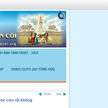
NH ẢNH SINH HOẠT _ USA
DF
VIDEO CLIPS (SH TỔNG HỘI)
Trước
Sau
ược cứu rỗi không