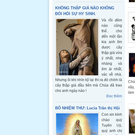
KHÔNG THẬP GIÁ NÀO KHÔNG
ĐÒI HỎI SỰ HY SINH.
Và rồi đêm
nào cũng
thế.. cho
đến một lần
kia anh tìm
được cây
thập giá vừa
ý nhất, nhẹ
nhàng và
êm ái nhất,
vác về nhà.
Nhưng ôi khi nhìn kỹ lại thì ra đó chính là
Chúa
cây thập giá đầu tiên mà Chúa đã trao
vậy,
cho anh ngày nào !
làm 
Đọc thêm
BỔ NHIỆM THƯ: Lucia Trần thị Hội
Con xin kính
chào quý
Tuyên Uý,
quý anh chị