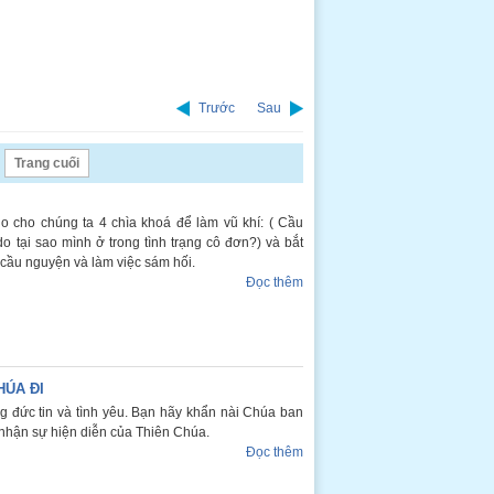
Trước
Sau
Trang cuối
io cho chúng ta 4 chìa khoá để làm vũ khí: ( Cầu
o tại sao mình ở trong tình trạng cô đơn?) và bắt
a cầu nguyện và làm việc sám hối.
Đọc thêm
HÚA ĐI
 đức tin và tình yêu. Bạn hãy khẩn nài Chúa ban
nhận sự hiện diễn của Thiên Chúa.
Đọc thêm