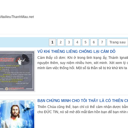
://tailieuThanhMau.net
1
2
3
4
5
6
7
Trang sau
VŨ KHí THIÊNG LIÊNG CHỐNG LẠI CÁM DỖ
Cảm thấy cô đơn: Khi ở trong tình trạng ấy, Thánh Ignat
nguyện thêm, suy niệm nhiều hơn, xét minh. Xét xem lý d
mình làm việc thống hối. Một số tà thần sẽ bị trừ khử khi t
BẠN CHỨNG MINH CHO TÔI THẤY LÀ CÓ THIÊN C
Thiên Chúa cũng thế, bạn chỉ có thể cảm nhận được bằng
cho ĐỨC TIN, nó sẽ mở đôi mắt tâm hồn bạn để bạn nhìn 