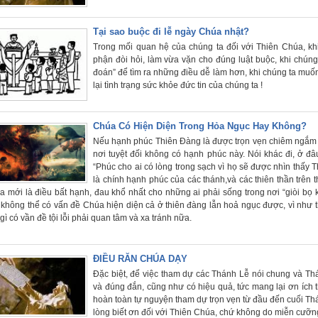
Tại sao buộc đi lễ ngày Chúa nhật?
Trong mối quan hệ của chúng ta đối với Thiên Chúa, khi
phận đòi hỏi, làm vừa vặn cho đúng luật buộc, khi chúng
đoán” để tìm ra những điều dễ làm hơn, khi chúng ta muốn t
lại tình trạng sức khỏe đức tin của chúng ta !
Chúa Có Hiện Diện Trong Hỏa Ngục Hay Không?
Nếu hạnh phúc Thiên Đàng là được trọn vẹn chiêm ngắm T
nơi tuyệt đối không có hạnh phúc này. Nói khác đi, ở đ
“Phúc cho ai có lòng trong sạch vì họ sẽ được nhìn thấy 
là chính hạnh phúc của các thánh,và các thiên thần trên 
 mới là điều bất hạnh, đau khổ nhất cho những ai phải sống trong nơi “giòi bọ k
 không thể có vấn đề Chúa hiện diện cả ở thiên đàng lẫn hoả ngục được, vì như th
gì có vần đề tội lỗi phải quan tâm và xa tránh nữa.
ĐIỀU RĂN CHÚA DẠY
Đặc biệt, để việc tham dự các Thánh Lễ nói chung và Th
và đúng đắn, cũng như có hiệu quả, tức mang lại ơn ích 
hoàn toàn tự nguyện tham dự trọn vẹn từ đầu đến cuối Thánh
lòng biết ơn đối với Thiên Chúa, chứ không do miễn cưỡng,