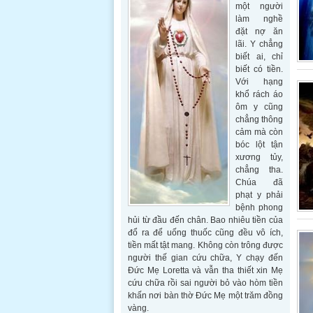
một người
làm nghề
đặt nợ ăn
lãi. Y chẳng
biết ai, chỉ
biết có tiền.
Với hạng
khổ rách áo
ôm y cũng
chẳng thông
cảm mà còn
bóc lột tận
xương tủy,
chẳng tha.
Chúa đã
phạt y phải
bệnh phong
hủi từ đầu đến chân. Bao nhiêu tiền của
đổ ra để uống thuốc cũng đều vô ích,
tiền mất tật mang. Không còn trông được
người thế gian cứu chữa, Y chạy đến
Đức Mẹ Loretta và vẫn tha thiết xin Mẹ
cứu chữa rồi sai người bỏ vào hòm tiền
khấn nơi bàn thờ Đức Mẹ một trăm đồng
vàng.