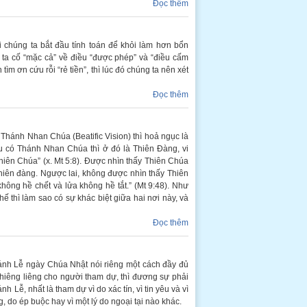
Đọc thêm
 chúng ta bắt đầu tính toán để khỏi làm hơn bổn
 ta cố “mặc cả” về điều “được phép” và “điều cấm
ìm ơn cứu rỗi “rẻ tiền”, thì lúc đó chúng ta nên xét
Đọc thêm
hánh Nhan Chúa (Beatific Vision) thì hoả ngục là
âu có Thánh Nhan Chúa thì ở đó là Thiên Đàng, vi
Thiên Chúa” (x. Mt 5:8). Được nhìn thấy Thiên Chúa
thiên đàng. Ngược lai, không được nhìn thấy Thiên
hông hề chết và lửa không hề tắt.” (Mt 9:48). Như
ế thì làm sao có sự khác biệt giữa hai nơi này, và
Đọc thêm
ánh Lễ ngày Chúa Nhật nói riêng một cách đầy đủ
thiêng liêng cho người tham dự, thì đương sự phải
 Lễ, nhất là tham dự vì do xác tín, vì tin yêu và vì
 do ép buộc hay vì một lý do ngoại tại nào khác.