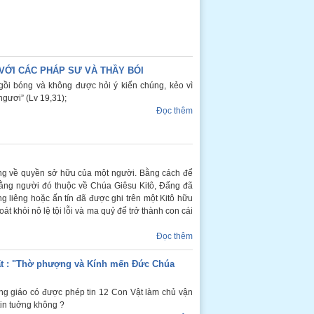
VỚI CÁC PHÁP SƯ VÀ THẦY BÓI
ồi bóng và không được hỏi ý kiến chúng, kẻo vì
gươi” (Lv 19,31);
Đọc thêm
ượng về quyền sở hữu của một người. Bằng cách để
 rằng người đó thuộc về Chúa Giêsu Kitô, Đấng đã
g liêng hoặc ấn tín đã được ghi trên một Kitô hữu
oát khỏi nô lệ tội lỗi và ma quỷ để trở thành con cái
Đọc thêm
t : "Thờ phượng và Kính mến Đức Chúa
g giáo có được phép tin 12 Con Vật làm chủ vận
in tuởng không ?