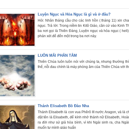
Luyện Ngục và Hỏa Ngục là gì và ở đâu?
Hỏi: Nhân tháng cầu cho các linh hồn ( tháng 11) xin cha
ngục. Trả lời: Trong niềm tin Kitô Giáo, căn cứ vào Kinh 
ba nơi gọi là Thiên Đàng, Luyện ngục và hỏa ngục ( hell)
phán xét để đến một trong ba nơi này.
LUÔN MÃI PHÂN TÂM
Thiên Chúa luôn luôn nói với chúng ta, nhưng thường th
thế, nỗi đau chính là máy phóng âm của Thiên Chúa với thế
Thánh Elisabeth Bồ Đào Nha
Thánh Elisabeth là con vua Phêrô III nước Aragon, và là 
đặt tên là Elisabeth, để kính nhớ thánh nữ Elisabeth, Ho
ra đời như sứ giả hòa bình, vì khi Ngài sinh ra, cha Ng
muốn tự mình giáo huấn