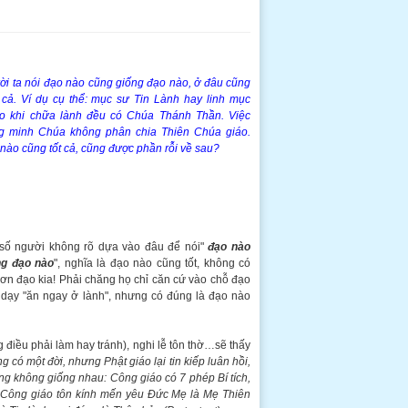
i ta nói đạo nào cũng giống đạo nào, ở đâu cũng
cả. Ví dụ cụ thể: mục sư Tin Lành hay linh mục
o khi chữa lành đều có Chúa Thánh Thần. Việc
g minh Chúa không phân chia Thiên Chúa giáo.
nào cũng tốt cả, cũng được phần rỗi về sau?
 số người không rõ dựa vào đâu để nói"
đạo nào
ng đạo nào
", nghĩa là đạo nào cũng tốt, không có
ơn đạo kia! Phải chăng họ chỉ căn cứ vào chỗ đạo
dạy "ăn ngay ở lành", nhưng có đúng là đạo nào
ng điều phải làm hay tránh), nghi lễ tôn thờ…sẽ thấy
 có một đời, nhưng Phật giáo lại tin kiếp luân hồi,
ưng không giống nhau: Công giáo có 7 phép Bí tích,
n. Công giáo tôn kính mến yêu Đức Mẹ là Mẹ Thiên