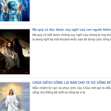
Ma quỷ có đọc được suy nghĩ của con người khô
Ma quỷ có biết được những suy nghĩ của chúng ta hay kh
ta đang nghĩ tại một khoảnh khắc nào đó trong cuộc sống 
CHÚA GIÊSU SỐNG LẠI BAN CHO TA SỰ SỐNG ĐỜ
Mầu nhiệm tử nạn và phục sinh của Chúa mời gọi ta điều g
sống cho Đấng đã chết và sống lại vì ta.