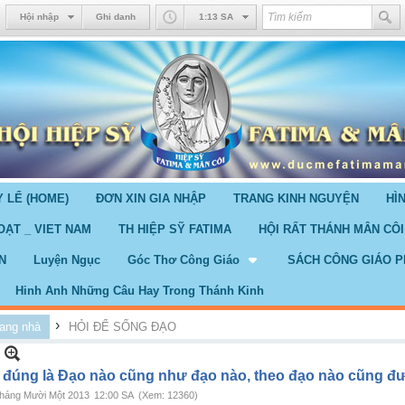
Hội nhập
Ghi danh
1:13 SA
 LỂ (HOME)
ĐƠN XIN GIA NHẬP
TRANG KINH NGUYỆN
HÌ
OẠT _ VIET NAM
TH HIỆP SỸ FATIMA
HỘI RẤT THÁNH MÂN CÔI
N
Luyện Ngục
Góc Thơ Công Giáo
SÁCH CÔNG GIÁO P
Hinh Anh Những Câu Hay Trong Thánh Kinh
›
ang nhà
HỎI ĐỂ SỐNG ĐẠO
 đúng là Đạo nào cũng như đạo nào, theo đạo nào cũng đ
háng Mười Một 2013
12:00 SA
(Xem: 12360)