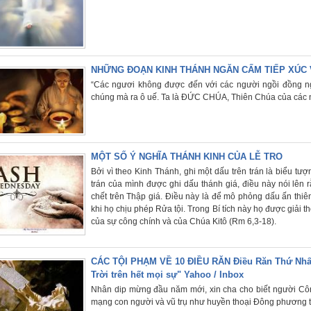
NHỮNG ĐOẠN KINH THÁNH NGĂN CẤM TIẾP XÚC 
“Các ngươi không được đến với các người ngồi đồng ng
chúng mà ra ô uế. Ta là ĐỨC CHÚA, Thiên Chúa của các n
MỘT SỐ Ý NGHĨA THÁNH KINH CỦA LỄ TRO
Bởi vì theo Kinh Thánh, ghi một dấu trên trán là biểu t
trán của mình được ghi dấu thánh giá, điều này nói lên
chết trên Thập giá. Điều này là để mô phỏng dấu ấn thiên
khi họ chịu phép Rửa tội. Trong Bí tích này họ được giải th
của sự công chính và của Chúa Kitô (Rm 6,3-18).
CÁC TỘI PHẠM VỀ 10 ĐIỀU RĂN Điều Răn Thứ Nhấ
Trời trên hết mọi sự" Yahoo / Inbox
Nhân dip mừng đầu năm mới, xin cha cho biết người Côn
mạng con người và vũ trụ như huyền thoại Đông phương t