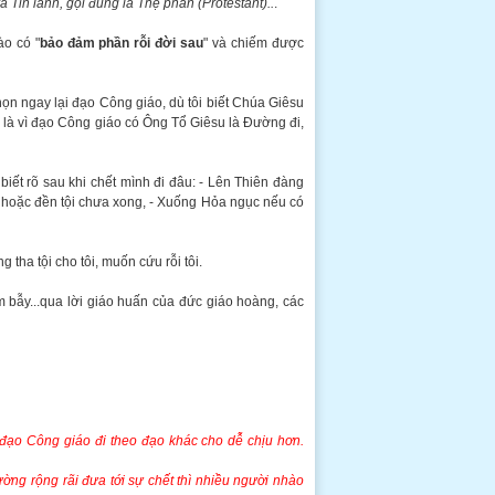
 Tin lành, gọi đúng là Thệ phản (Protestant)..
.
ào có "
bảo đảm phần rỗi đời sau
" và chiếm được
chọn ngay lại đạo Công giáo, dù tôi biết Chúa Giêsu
o là vì đạo Công giáo có Ông Tổ Giêsu là Đường đi,
ết rõ sau khi chết mình đi đâu: - Lên Thiên đàng
hẹ hoặc đền tội chưa xong, - Xuống Hỏa ngục nếu có
ha tội cho tôi, muốn cứu rỗi tôi.
 bẫy...qua lời giáo huấn của đức giáo hoàng, các
 đạo Công giáo đi theo đạo khác cho dễ chịu hơn.
ường rộng rãi đưa tới sự chết thì nhiều người nhào