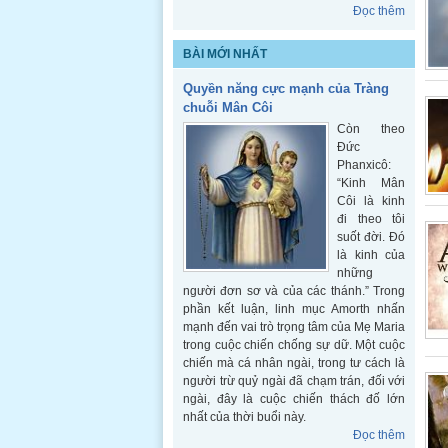
Đọc thêm
BÀI MỚI NHẤT
Quyền năng cực mạnh của Tràng
chuỗi Mân Côi
Còn theo
Đức
Phanxicô:
“Kinh Mân
Côi là kinh
đi theo tôi
suốt đời. Đó
là kinh của
những
người đơn sơ và của các thánh.” Trong
phần kết luận, linh mục Amorth nhấn
mạnh đến vai trò trọng tâm của Mẹ Maria
trong cuộc chiến chống sự dữ. Một cuộc
chiến mà cá nhân ngài, trong tư cách là
người trừ quỷ ngài đã chạm trán, đối với
ngài, đây là cuộc chiến thách đố lớn
nhất của thời buổi này.
Đọc thêm