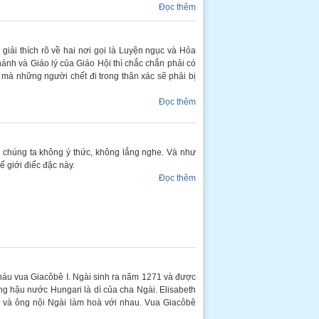
Đọc thêm
 giải thích rõ về hai nơi gọi là Luyện ngục và Hỏa
Thánh và Giáo lý của Giáo Hội thì chắc chắn phải có
 mà những người chết đi trong thân xác sẽ phải bị
Đọc thêm
ì chúng ta không ý thức, không lắng nghe. Và như
 giới điếc đặc này.
Đọc thêm
cháu vua Giacôbê I. Ngài sinh ra năm 1271 và được
àng hậu nước Hungari là dì của cha Ngài. Elisabeth
ài và ông nội Ngài làm hoà với nhau. Vua Giacôbê