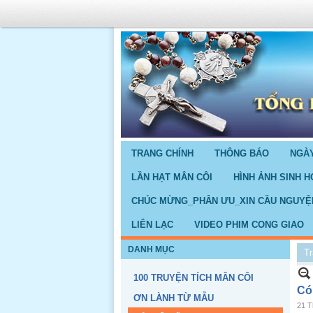
TRANG CHÍNH
THÔNG BÁO
NGÀY
LẦN HẠT MÂN CÔI
HÌNH ẢNH SINH H
CHÚC MỪNG_PHÂN ƯU_XIN CẦU NGUYỆ
LIÊN LẠC
VIDEO PHIM CONG GIAO
DANH MỤC
Tr
100 TRUYỆN TÍCH MÂN CÔI
Có
ƠN LÀNH TỪ MẪU
21 T