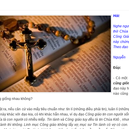
Hỏi:
Nghe ngườ
thờ Chúa 
Công Giá
này chứn
Theo đạo 
Nguyễn
Đáp:
- Có một
cũng giố
đạo này h
nào cũng 
g giống nhau không?
ật ra, nếu căn cứ vào mấy tiêu chuẩn như: tín lí (những điều phải tin), luân lí (nhữ
này khác với đạo kia, có khi khác hẳn nhau, ví dụ đạo
Công giáo tin con người sống
a là con người có nhiều kiếp. Tin lành và Công giáo tuy đều là tin Chúa Kitô , nh
 lành thì không. Linh mục Công giáo không lấy vợ, mục sư Tin lành có vợ có co