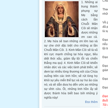
Chúa
1. Những ai
trung thành
The
phụng sự
nhữ
Mẹ bằng
cách lần
Về p
Chuỗi Mân
đã p
Côi sẽ nhận
là s
được những
ơn cao cả.
Đạo
2. Mẹ hứa sẽ ban những ơn lớn lao và
nếu 
sự che chở đặc biệt cho những ai lần
tội 
Chuỗi Mân Côi. 3. Kinh Mân Côi sẽ là vũ
khí cực mạnh chống lại hỏa ngục, tiêu
Đạo 
diệt thói xấu, giảm tẩy tội lỗi và chiến
thắng ma quỷ. 4. Kinh Mân Côi sẽ khiến
Đạo 
nhân đức và các việc lành phát triển; sẽ
giám
đem lại nhiều lòng thương xót của Chúa
xuống trên các linh hồn; sẽ rút lòng họ
Đạo
khỏi sự yêu mến thế tục và sự hư ảo của
nó, và sẽ dẫn đưa họ đến ước ao những
Đạo 
sự vĩnh cửu. Ôi, những linh hồn ấy sẽ
được thánh hóa biết bao bởi những ý
Đạo
nghĩa này!
Buồn
Đọc thêm
Tôi 